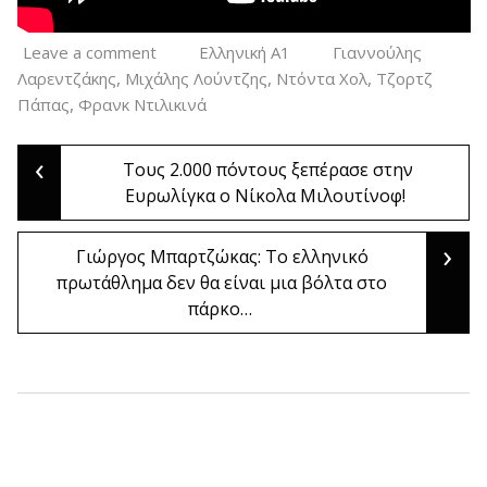
Leave a comment
Ελληνική Α1
Γιαννούλης
,
,
,
Λαρεντζάκης
Μιχάλης Λούντζης
Ντόντα Χολ
Τζορτζ
,
Πάπας
Φρανκ Ντιλικινά
‹
Post
Τους 2.000 πόντους ξεπέρασε στην
Ευρωλίγκα ο Νίκολα Μιλουτίνοφ!
navigation
›
Γιώργος Μπαρτζώκας: Το ελληνικό
πρωτάθλημα δεν θα είναι μια βόλτα στο
πάρκο…