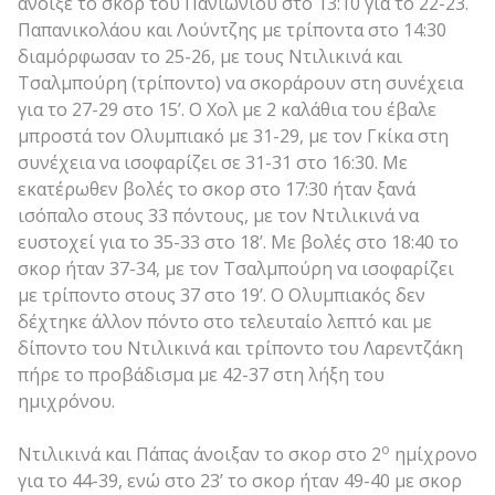
άνοιξε το σκορ του Πανιωνίου στο 13:10 για το 22-23.
Παπανικολάου και Λούντζης με τρίποντα στο 14:30
διαμόρφωσαν το 25-26, με τους Ντιλικινά και
Τσαλμπούρη (τρίποντο) να σκοράρουν στη συνέχεια
για το 27-29 στο 15’. Ο Χολ με 2 καλάθια του έβαλε
μπροστά τον Ολυμπιακό με 31-29, με τον Γκίκα στη
συνέχεια να ισοφαρίζει σε 31-31 στο 16:30. Με
εκατέρωθεν βολές το σκορ στο 17:30 ήταν ξανά
ισόπαλο στους 33 πόντους, με τον Ντιλικινά να
ευστοχεί για το 35-33 στο 18’. Με βολές στο 18:40 το
σκορ ήταν 37-34, με τον Τσαλμπούρη να ισοφαρίζει
με τρίποντο στους 37 στο 19’. Ο Ολυμπιακός δεν
δέχτηκε άλλον πόντο στο τελευταίο λεπτό και με
δίποντο του Ντιλικινά και τρίποντο του Λαρεντζάκη
πήρε το προβάδισμα με 42-37 στη λήξη του
ημιχρόνου.
ο
Ντιλικινά και Πάπας άνοιξαν το σκορ στο 2
ημίχρονο
για το 44-39, ενώ στο 23’ το σκορ ήταν 49-40 με σκορ