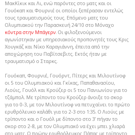
ΜακΚίκικ και Λι, ενώ παρόντες στο ματς και οι
Γουόκαπ και Φουρνιέ οι οποίοι ξεπέρασαν εντελώς
τους τραυματισμούς τους. Επόμενο ματς του
Ολυμπιακού την Παρασκευή 24/10 στο Μόναχο
κόντρα στην Μπάγερν
. Οι φιλοξενούμενοι
αγωνίστηκαν με υπηρεσιακούς προπονητές τους Κρις
Χουγκάζ και Νίκο Καραγιάννη, έπειτα από την
αποχώρηση του Παβίτσεβιτς. Εκτός ήταν με
τραυματισμό ο Σταρκς.
Γουόκαπ, Φουρνιέ, Γουόρντ, Πίτερς και Μιλουτίνοφ
οι 5 του Ολυμπιακού και Γκίκας, Παπαθανασίου,
Λιούις, Γουόλ και Κρούζερ οι 5 του Πανιωνίου για το
τζάμπολ. Με τρίποντο του Κρούζερ άνοιξε το σκορ
για το 0-3, με τον Μιλουτίνοφ να πετυχαίνει το πρώτο
ερυθρόλευκο καλάθι για το 2-3 στο 1:35. Ο Λιούις με
τρίποντο και ο Γουόλ με δίποντο στο 3’ πήγαν το
σκορ στο 2-8, με τον Ολυμπιακό να έχει μπει χλιαρά
στο ματς. Ο πρώην ερυθρόλευκος Πάπας με τρίποντο