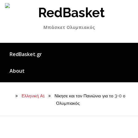
Skip
to
content
Μπάσκετ Ολυμπιακός
RedBasket.gr
About
»
»
Ελληνική Α1
Νίκησε και τον Πανιώνιο για το 3-0 ο
Ολυμπιακός