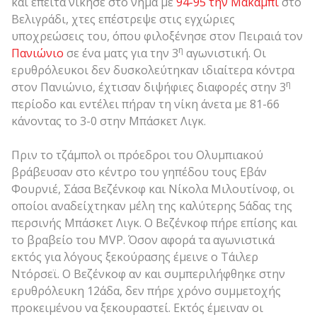
και έπειτα νίκησε στο νήμα με
94-95 την Μακάμπι
στο
Βελιγράδι, χτες επέστρεψε στις εγχώριες
υποχρεώσεις του, όπου φιλοξένησε στον Πειραιά τον
η
Πανιώνιο
σε ένα ματς για την 3
αγωνιστική. Οι
ερυθρόλευκοι δεν δυσκολεύτηκαν ιδιαίτερα κόντρα
η
στον Πανιώνιο, έχτισαν διψήφιες διαφορές στην 3
περίοδο και εντέλει πήραν τη νίκη άνετα με 81-66
κάνοντας το 3-0 στην Μπάσκετ Λιγκ.
Πριν το τζάμπολ οι πρόεδροι του Ολυμπιακού
βράβευσαν στο κέντρο του γηπέδου τους Εβάν
Φουρνιέ, Σάσα Βεζένκοφ και Νίκολα Μιλουτίνοφ, οι
οποίοι αναδείχτηκαν μέλη της καλύτερης 5άδας της
περσινής Μπάσκετ Λιγκ. Ο Βεζένκοφ πήρε επίσης και
το βραβείο του MVP. Όσον αφορά τα αγωνιστικά
εκτός για λόγους ξεκούρασης έμεινε ο Τάιλερ
Ντόρσεϊ. Ο Βεζένκοφ αν και συμπεριλήφθηκε στην
ερυθρόλευκη 12άδα, δεν πήρε χρόνο συμμετοχής
προκειμένου να ξεκουραστεί. Εκτός έμειναν οι