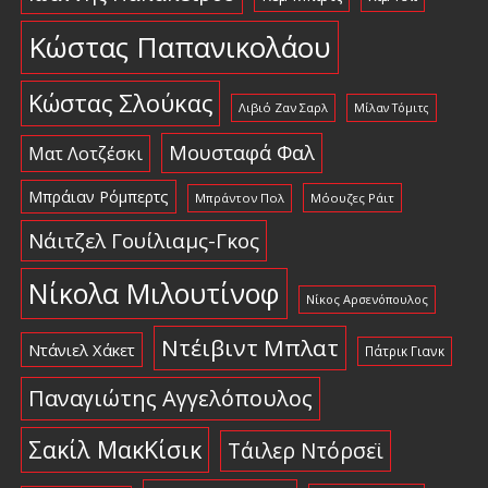
Κώστας Παπανικολάου
Κώστας Σλούκας
Λιβιό Ζαν Σαρλ
Μίλαν Τόμιτς
Μουσταφά Φαλ
Ματ Λοτζέσκι
Μπράιαν Ρόμπερτς
Μπράντον Πολ
Μόουζες Ράιτ
Νάιτζελ Γουίλιαμς-Γκος
Νίκολα Μιλουτίνοφ
Νίκος Αρσενόπουλος
Ντέιβιντ Μπλατ
Ντάνιελ Χάκετ
Πάτρικ Γιανκ
Παναγιώτης Αγγελόπουλος
Σακίλ ΜακΚίσικ
Τάιλερ Ντόρσεϊ