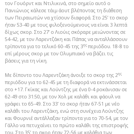
τον Γουόρντ και Ντιλικινά, στο σημείο αυτό ο
Πανιώνιος κάλεσε τάιμ άουτ βλέποντας τη διάθεση
των Πειραιωτών να χτίσουν διαφορά. Στο 25’ το σκορ
ήταν 53-40 με τους φιλοξενούμενους να είναι 3 λεπτά
δίχως σκορ. Στο 27’ ο Λιούις σκόραρε μειώνοντας σε
54-42, με τον Λαρεντζάκη και Πάπας να ανταλλάσσουν
ης
τρίποντα για το τελικό 60-45 της 3
περιόδου. 18-8 το
επί μέρους σκορ με τον Ολυμπιακό να βάζει τις
βάσεις για τη νίκη.
ης
Με δίποντο του Λαρεντζάκη άνοιξε το σκορ της 2
περιόδου για το 62-45 με τη διαφορά να εκτινάσσεται
στο +17. Γκίκας και Λούντζης με ένα 0-4 ροκάνισαν σε
62-49 στο 31:50, με τον Χολ με καλάθι και φάουλ να
γράφει το 65-49. Στο 33’ το σκορ ήταν 67-51 με νέο
καλάθι του Λαρεντζάκη, ενώ στη συνέχεια Λούντζης
και Φουρνιέ αντάλλαξαν τρίποντα για το 70-54, με τον
Γάλλο να πετυχαίνει το πρώτο καλάθι της επιστροφής
του. Στο 35’ το σκορ ήταν 72-56 με καλάθια των