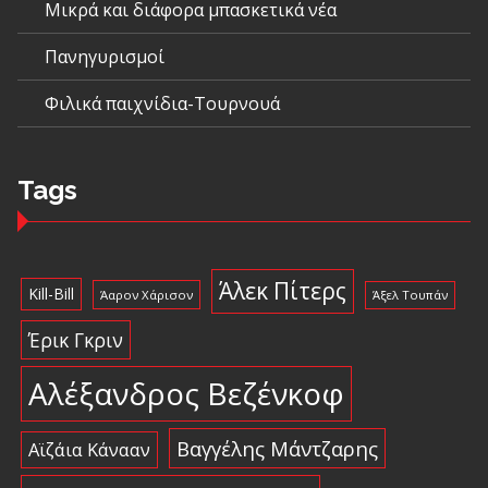
Μικρά και διάφορα μπασκετικά νέα
Πανηγυρισμοί
Φιλικά παιχνίδια-Τουρνουά
Tags
Άλεκ Πίτερς
Kill-Bill
Άαρον Χάρισον
Άξελ Τουπάν
Έρικ Γκριν
Αλέξανδρος Βεζένκοφ
Βαγγέλης Μάντζαρης
Αϊζάια Κάνααν