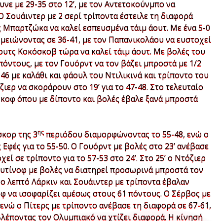
νε με 29-35 στο 12’, με τον Αντετοκούνμπο να
 Ο Σουάιντερ με 2 σερί τρίποντα έστειλε τη διαφορά
ς Μπαρτζώκα να καλεί εσπευσμένα τάιμ άουτ. Με ένα 5-0
 μειώνοντας σε 36-41, με τον Παπανικολάου να ευστοχεί
κόουτς Κοκόσκοβ τώρα να καλεί τάιμ άουτ. Με βολές του
όντους, με τον Γουόρντ να τον βάζει μπροστά με 1/2
5-46 με καλάθι και φάουλ του Ντιλικινά και τρίποντο του
όζιερ να σκοράρουν στο 19’ για το 47-48. Στο τελευταίο
νκοφ όπου με δίποντο και βολές έβαλε ξανά μπροστά
ης
σκορ της 3
περιόδου διαμορφώνοντας το 55-48, ενώ ο
 Εφές για το 55-50. Ο Γουόρντ με βολές στο 23’ ανέβασε
εί σε τρίποντο για το 57-53 στο 24’. Στο 25’ ο Ντόζιερ
λουτίνοφ με βολές να διατηρεί προσωρινά μπροστά τον
νο λεπτό Λάρκιν και Σουάιντερ με τρίποντα έβαλαν
οφ να ισοφαρίζει αμέσως στους 61 πόντους. Ο Σέρβος με
, ενώ ο Πίτερς με τρίποντο ανέβασε τη διαφορά σε 67-61,
βλέποντας τον Ολυμπιακό να χτίζει διαφορά. Η κίνησή