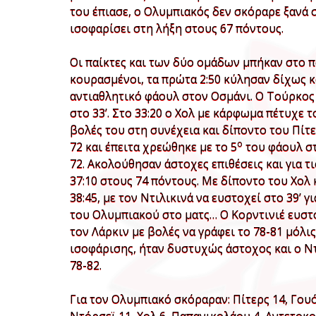
του έπιασε, ο Ολυμπιακός δεν σκόραρε ξανά σ
ισοφαρίσει στη λήξη στους 67 πόντους.
Οι παίκτες και των δύο ομάδων μπήκαν στο π
κουρασμένοι, τα πρώτα 2:50 κύλησαν δίχως κ
αντιαθλητικό φάουλ στον Οσμάνι. Ο Τούρκος 
στο 33’. Στο 33:20 ο Χολ με κάρφωμα πέτυχε 
βολές του στη συνέχεια και δίποντο του Πίτε
ο
72 και έπειτα χρεώθηκε με το 5
του φάουλ στ
72. Ακολούθησαν άστοχες επιθέσεις και για τι
37:10 στους 74 πόντους. Με δίποντο του Χολ 
38:45, με τον Ντιλικινά να ευστοχεί στο 39’ γι
του Ολυμπιακού στο ματς… Ο Κορντινιέ ευστό
τον Λάρκιν με βολές να γράφει το 78-81 μόλις
ισοφάρισης, ήταν δυστυχώς άστοχος και ο Ντό
78-82.
Για τον Ολυμπιακό σκόραραν: Πίτερς 14, Γουό