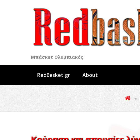
Skip
to
content
Μπάσκετ Ολυμπιακός
RedBasket.gr
About
»
Κούραση και απουσίες λύγ