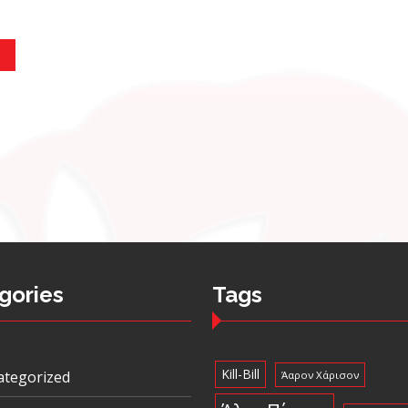
gories
Tags
Kill-Bill
ategorized
Άαρον Χάρισον