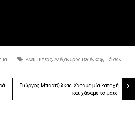
,
,
ημα
Άλεκ Πίτερς
Αλέξανδρος Βεζένκοφ
Τάισον
›
ρά
Γιώργος Μπαρτζώκας: Χάσαμε μία κατοχή
και χάσαμε το ματς