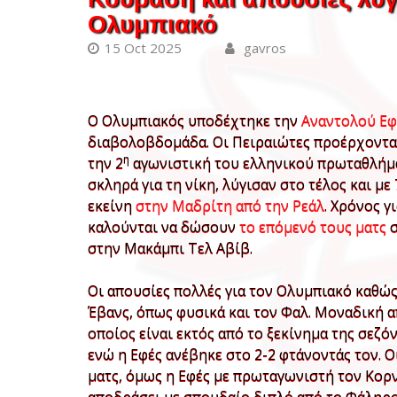
Ολυμπιακό
15 Oct 2025
gavros
Ο Ολυμπιακός υποδέχτηκε την
Αναντολού Εφ
διαβολοβδομάδα. Οι Πειραιώτες προέρχονταν
η
την 2
αγωνιστική του ελληνικού πρωταθλήμ
σκληρά για τη νίκη, λύγισαν στο τέλος και με
εκείνη
στην Μαδρίτη από την Ρεάλ
. Χρόνος 
καλούνται να δώσουν
το επόμενό τους ματς
σ
στην Μακάμπι Τελ Αβίβ.
Οι απουσίες πολλές για τον Ολυμπιακό καθώς
Έβανς, όπως φυσικά και τον Φαλ. Μοναδική α
οποίος είναι εκτός από το ξεκίνημα της σεζόν
ενώ η Εφές ανέβηκε στο 2-2 φτάνοντάς τον. Ο
ματς, όμως η Εφές με πρωταγωνιστή τον Κορντ