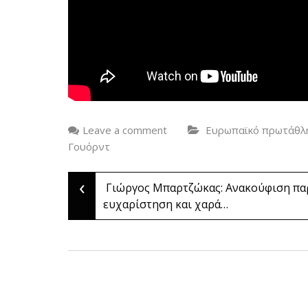
Leave a comment
Ευρωπαϊκό πρωτάθλ
Γουόρντ
‹
Post
Γιώργος Μπαρτζώκας: Ανακούφιση πα
ευχαρίστηση και χαρά…
navigation