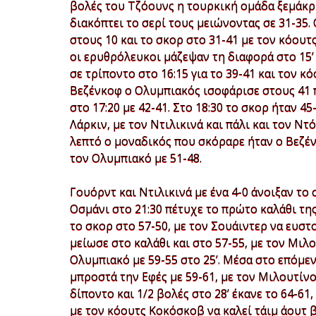
βολές του Τζόουνς η τουρκική ομάδα ξεμάκρυ
διακόπτει το σερί τους μειώνοντας σε 31-35.
στους 10 και το σκορ στο 31-41 με τον κόουτ
οι ερυθρόλευκοι μάζεψαν τη διαφορά στο 15’
σε τρίποντο στο 16:15 για το 39-41 και τον 
Βεζένκοφ ο Ολυμπιακός ισοφάρισε στους 41 π
στο 17:20 με 42-41. Στο 18:30 το σκορ ήταν 4
Λάρκιν, με τον Ντιλικινά και πάλι και τον Ντ
λεπτό ο μοναδικός που σκόραρε ήταν ο Βεζέ
τον Ολυμπιακό με 51-48.
Γουόρντ και Ντιλικινά με ένα 4-0 άνοιξαν το 
Οσμάνι στο 21:30 πέτυχε το πρώτο καλάθι της
το σκορ στο 57-50, με τον Σουάιντερ να ευστοχ
μείωσε στο καλάθι και στο 57-55, με τον Μι
Ολυμπιακό με 59-55 στο 25’. Μέσα στο επόμε
μπροστά την Εφές με 59-61, με τον Μιλουτίν
δίποντο και 1/2 βολές στο 28’ έκανε το 64-61
με τον κόουτς Κοκόσκοβ να καλεί τάιμ άουτ 