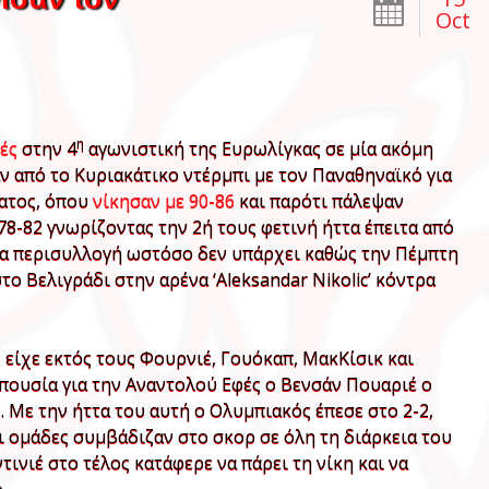
Oct
η
ές
στην 4
αγωνιστική της Ευρωλίγκας σε μία ακόμη
 από το Κυριακάτικο ντέρμπι με τον Παναθηναϊκό για
ατος, όπου
νίκησαν με 90-86
και παρότι πάλεψαν
 78-82 γνωρίζοντας την 2ή τους φετινή ήττα έπειτα από
για περισυλλογή ωστόσο δεν υπάρχει καθώς την Πέμπτη
το Βελιγράδι στην αρένα ‘Aleksandar Nikolic’ κόντρα
 είχε εκτός τους Φουρνιέ, Γουόκαπ, ΜακΚίσικ και
πουσία για την Αναντολού Εφές ο Βενσάν Πουαριέ ο
. Με την ήττα του αυτή ο Ολυμπιακός έπεσε στο 2-2,
ι ομάδες συμβάδιζαν στο σκορ σε όλη τη διάρκεια του
ινιέ στο τέλος κατάφερε να πάρει τη νίκη και να