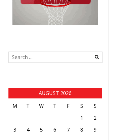
Search
for:
AUGUST 2026
M
T
W
T
F
S
S
1
2
3
4
5
6
7
8
9