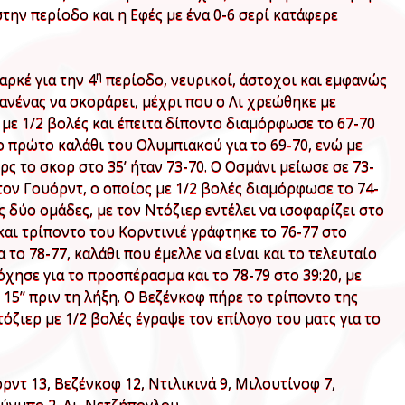
την περίοδο και η Εφές με ένα 0-6 σερί κατάφερε
η
αρκέ για την 4
περίοδο, νευρικοί, άστοχοι και εμφανώς
ανένας να σκοράρει, μέχρι που ο Λι χρεώθηκε με
με 1/2 βολές και έπειτα δίποντο διαμόρφωσε το 67-70
το πρώτο καλάθι του Ολυμπιακού για το 69-70, ενώ με
ρς το σκορ στο 35’ ήταν 73-70. Ο Οσμάνι μείωσε σε 73-
ον Γουόρντ, ο οποίος με 1/2 βολές διαμόρφωσε το 74-
ς δύο ομάδες, με τον Ντόζιερ εντέλει να ισοφαρίζει στο
και τρίποντο του Κορντινιέ γράφτηκε το 76-77 στο
α το 78-77, καλάθι που έμελλε να είναι και το τελευταίο
χησε για το προσπέρασμα και το 78-79 στο 39:20, με
 15’’ πριν τη λήξη. Ο Βεζένκοφ πήρε το τρίποντο της
ζιερ με 1/2 βολές έγραψε τον επίλογο του ματς για το
ρντ 13, Βεζένκοφ 12, Ντιλικινά 9, Μιλουτίνοφ 7,