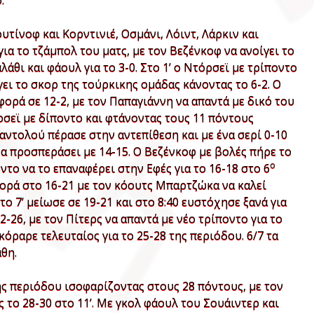
.
υτίνοφ και Κορντινιέ, Οσμάνι, Λόιντ, Λάρκιν και
ια το τζάμπολ του ματς, με τον Βεζένκοφ να ανοίγει το
θι και φάουλ για το 3-0. Στο 1’ ο Ντόρσεϊ με τρίποντο
ίγει το σκορ της τούρκικης ομάδας κάνοντας το 6-2. Ο
ορά σε 12-2, με τον Παπαγιάννη να απαντά με δικό του
ρσεϊ με δίποντο και φτάνοντας τους 11 πόντους
αντολού πέρασε στην αντεπίθεση και με ένα σερί 0-10
να προσπεράσει με 14-15. Ο Βεζένκοφ με βολές πήρε το
ο
ντο να το επαναφέρει στην Εφές για το 16-18 στο 6
φορά στο 16-21 με τον κόουτς Μπαρτζώκα να καλεί
ο 7’ μείωσε σε 19-21 και στο 8:40 ευστόχησε ξανά για
2-26, με τον Πίτερς να απαντά με νέο τρίποντο για το
κόραρε τελευταίος για το 25-28 της περιόδου. 6/7 τα
θη.
ης περιόδου ισοφαρίζοντας στους 28 πόντους, με τον
ς το 28-30 στο 11’. Με γκολ φάουλ του Σουάιντερ και