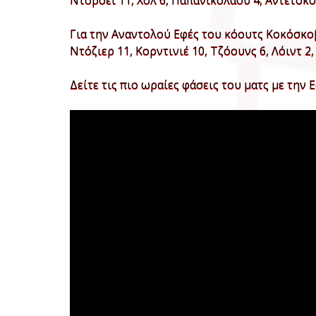
Ντόρσεϊ 11, Χολ 6, Παπανικολάου 4, Αντετοκο
Για την Αναντολού Εφές του κόουτς Κοκόσκοβ
Ντόζιερ 11, Κορντινιέ 10, Τζόουνς 6, Λόιντ 
Δείτε τις πιο ωραίες φάσεις του ματς με την 