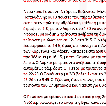
αποδράσει με σπουδαίο διπλό από το Φάληρο
Ντιλικινά, Γουόρντ, Ντόρσεϊ, Βεζένκοφ, Μιλο
Παπαγιάννης οι 10 παίκτες που πήραν θέσεις γ
σκορ στην πρώτη ερυθρόλευκη επίθεση με καλά
έγραψε το 6-0, με τον Λάρκιν στο 1:30 να ανο
Ντόρσεϊ με ακόμη 2 τρίποντα ανέβασε τη διαφ
τρίποντο μειώνοντας σε 12-5 στο 3:15. Ο Ντό
διαμόρφωσε το 14-5, όμως στη συνέχεια η Αν
των Κορντινιέ και Λάρκιν κατάφερε στο 5:40 
προβάδισμα με 16-15, με τον Οσμάνι με τρίπο
λεπτό. Ο Λάρκιν με τρίποντο ανέβασε τη δια
αυτομάτως τάιμ άουτ. Ο Πίτερς με τρίποντο στ
το 22-23. Ο Σουάιντερ με 3/3 βολές έκανε το 2
25-26 στο 9:45. Ο Τζόουνς ήταν εκείνος που σ
τρίποντα του Ολυμπιακού και 4 ασίστ για 6 λά
Ο Γουόρντ με τρίποντο άνοιξε το σκορ της 2
Ντόζιερ να ανοίγει το σκορ της Εφές κάνοντα