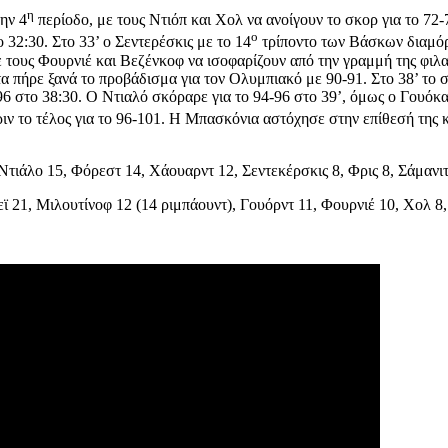
η
ην 4
περίοδο, με τους Ντιόπ και Χολ να ανοίγουν το σκορ για το 72
ο
 32:30. Στο 33’ ο Σεντερέσκις με το 14
τρίποντο των Βάσκων διαμόρφ
με τους Φουρνιέ και Βεζένκοφ να ισοφαρίζουν από την γραμμή της φι
 πήρε ξανά το προβάδισμα για τον Ολυμπιακό με 90-91. Στο 38’ το σ
6 στο 38:30. Ο Ντιαλό σκόραρε για το 94-96 στο 39’, όμως ο Γουόκα
ιν το τέλος για το 96-101. Η Μπασκόνια αστόχησε στην επίθεσή της κ
ιάλο 15, Φόρεστ 14, Χάουαρντ 12, Σεντεκέρσκις 8, Φρις 8, Σάμανιτς 
21, Μιλουτίνοφ 12 (14 ριμπάουντ), Γουόρντ 11, Φουρνιέ 10, Χολ 8, 