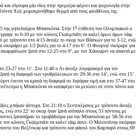
ρά και σίγουρα μία νίκη στην πρεμιέρα φέρνει και ψυχολογία στην
 Ντόντα Χολ χειροκροτήθηκε θερμά από τους φιλάθλους της
η
 5 της γηπεδούχου Μπασκόνια. Στην 1
επίθεση του Ολυμπιακού ο
έγραψε το 0-10 με τον κόουτς Γκαλμπιάτι να καλεί άρων άρων τάιμ
ό με τρίποντο στο 4:15 άνοιξε το σκορ των Βάσκων για το 3-12, ενώ
α σκοράρει με 1/2 βολές για το 4-17 στο 6’. Ο Φουρνιέ σκόραρε για
ρά σκαρφάλωσε ξανά στο 12-25 στο 9’, με τον Χάουαρντ να απαντά με
το 23-27 στο 11’. Στο 11:40 ο Λι άνοιξε λογαριασμό για τον
 ξανά τη διαφορά των ερυθρόλευκων σε 29-36 στο 14’, ενώ στο 15’
όρντ έπειτα να κρατά τη διαφορά σε διψήφια τιμή και στο 37-47 στο
ποτέλεσμα η Μπασκόνια να καταφέρει να μειώσει σε στον πόντο και
άδες μπήκαν άστοχα. Στο 21:10 ο Σεντεκέρσκις με τρίποντο άνοιξε
, ενώ στο 22’ το σκορ ήταν ξανά ισόπαλο στους 53 πόντους με
ποντο) ξαναπήραν το προβάδισμα για την Μπασκόνια με 58-56 στο
ε τον κόουτς Γκαλμπιάτι να καλεί τάιμ άουτ. Ο Μιλουτίνοφ σκόραρε
τρίποντο του Βεζένκοφ και τρίποντο και φάουλ του Καμπαρό στους 69