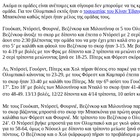
Ακόμα οι ομάδες είναι ανέτοιμες και σίγουρα δεν μπορούμε να τις κ
ομάδα. Για τον Ολυμπιακό εκτός ήταν ο
τραυματίας του Κίναν Έβαν
Μπασκόνια καθώς πέρσι ήταν μέλος της ομάδας τους.
Γουόκαπ, Ντόρσεϊ, Φουρνιέ, Βεζένκοφ και Μιλουτίνοφ οι 5 του Ολυ
Βεζένκοφ άνοιξε το σκορ με δίποντο και έπειτα ο Ντόρσεϊ με 2 σερ
άουτ στο 2:30 βλέποντας την ομάδα του να μην έχει μπει καλά στο μ
στο 5’ με καλάθι και φάουλ του Βεζένκοφ το σκορ ήταν 3-15. Με βο
το 4-19 με βολές με τον Φρις με δίποντο και 2 τρίποντα να μειώνε
2 σερί τρίποντα μειώνοντας ξανά σε 18-25. Πίτερς και Φόρεστ σκόρ
Λι, Ντόρσεϊ, Γουόρντ, Πίτερς και Χολ πήραν θέσεις στο παρκέ για τ
Ολυμπιακό κάνοντας το 23-29, με τους Φόρεστ και Καμπαρό έπειτα 
η
το σκορ ήταν 33-40 με καλάθι του Πίτερς. Με την 6
ασίστ του Γουό
17’. Στο 18’ με βολές των Μιλουτίνοφ και Ντιαλό το σκορ ήταν 41
στο 48-49. 13/13 βολές, 12/22 δίποντα και 4/14 τρίποντα, 10 ασίστ
Με τους Γουόκαπ, Ντόρσεϊ, Φουρνιέ, Βεζένκοφ και Μιλουτίνοφ παρ
το σκορ βάζοντας μπροστά στο σκορ την Μπασκόνια για πρώτη φορά 
καλάθια των Φόρεστ και Φουρνιέ. Με τρίποντο του Βεζένκοφ ο Ολυμ
24’. Ο Ντόρσεϊ βγήκε μπροστά για τον Ολυμπιακό και με γκολ φάου
για το 58-64, όμως ο Νόουελ με δίποντο και τρίποντο μείωσε ξανά 
πόντους. Ο Βεζένκοφ και ο Χολ (κάρφωμα) πήραν το προβάδισμα με 