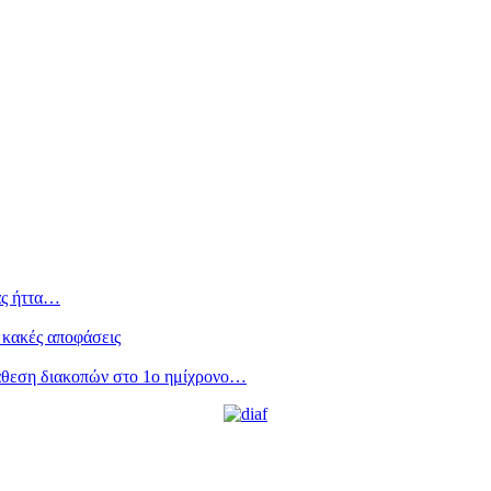
ας ήττα…
 κακές αποφάσεις
άθεση διακοπών στο 1ο ημίχρονο…