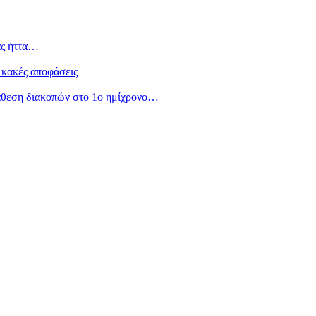
ας ήττα…
 κακές αποφάσεις
άθεση διακοπών στο 1ο ημίχρονο…