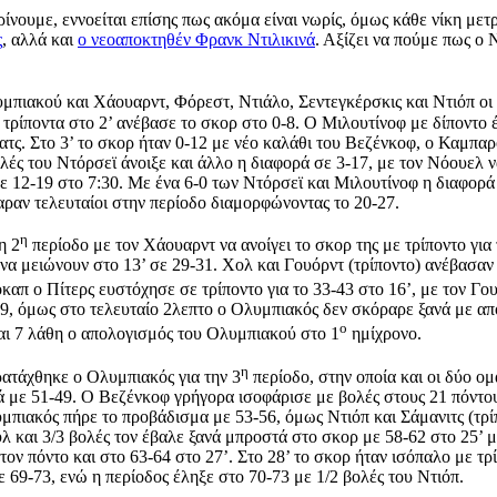
ρίνουμε, εννοείται επίσης πως ακόμα είναι νωρίς, όμως κάθε νίκη μετ
ς
, αλλά και
ο νεοαποκτηθέν Φρανκ Ντιλικινά
. Αξίζει να πούμε πως ο
μπιακού και Χάουαρντ, Φόρεστ, Ντιάλο, Σεντεγκέρσκις και Ντιόπ οι
ί τρίποντα στο 2’ ανέβασε το σκορ στο 0-8. Ο Μιλουτίνοφ με δίποντο 
ατς. Στο 3’ το σκορ ήταν 0-12 με νέο καλάθι του Βεζένκοφ, ο Καμπαρ
λές του Ντόρσεϊ άνοιξε και άλλο η διαφορά σε 3-17, με τον Νόουελ ν
ι σε 12-19 στο 7:30. Με ένα 6-0 των Ντόρσεϊ και Μιλουτίνοφ η διαφο
αραν τελευταίοι στην περίοδο διαμορφώνοντας το 20-27.
η
η 2
περίοδο με τον Χάουαρντ να ανοίγει το σκορ της με τρίποντο για 
να μειώνουν στο 13’ σε 29-31. Χολ και Γουόρντ (τρίποντο) ανέβασαν
καπ ο Πίτερς ευστόχησε σε τρίποντο για το 33-43 στο 16’, με τον Γου
-49, όμως στο τελευταίο 2λεπτο ο Ολυμπιακός δεν σκόραρε ξανά με α
ο
 και 7 λάθη ο απολογισμός του Ολυμπιακού στο 1
ημίχρονο.
η
ατάχθηκε ο Ολυμπιακός για την 3
περίοδο, στην οποία και οι δύο ομ
με 51-49. Ο Βεζένκοφ γρήγορα ισοφάρισε με βολές στους 21 πόντους
πιακός πήρε το προβάδισμα με 53-56, όμως Ντιόπ και Σάμανιτς (τρί
λ και 3/3 βολές τον έβαλε ξανά μπροστά στο σκορ με 58-62 στο 25’ μ
στον πόντο και στο 63-64 στο 27’. Στο 28’ το σκορ ήταν ισόπαλο με 
69-73, ενώ η περίοδος έληξε στο 70-73 με 1/2 βολές του Ντιόπ.