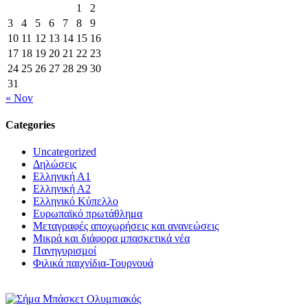
1
2
3
4
5
6
7
8
9
10
11
12
13
14
15
16
17
18
19
20
21
22
23
24
25
26
27
28
29
30
31
« Nov
Categories
Uncategorized
Δηλώσεις
Ελληνική Α1
Ελληνική Α2
Ελληνικό Κύπελλο
Ευρωπαϊκό πρωτάθλημα
Μεταγραφές αποχωρήσεις και ανανεώσεις
Μικρά και διάφορα μπασκετικά νέα
Πανηγυρισμοί
Φιλικά παιχνίδια-Τουρνουά