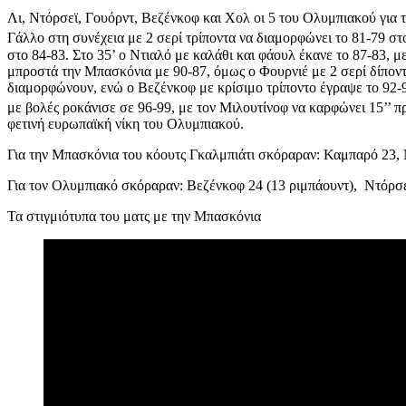
Λι, Ντόρσεϊ, Γουόρντ, Βεζένκοφ και Χολ οι 5 του Ολυμπιακού για τ
Γάλλο στη συνέχεια με 2 σερί τρίποντα να διαμορφώνει το 81-79 στο
στο 84-83. Στο 35’ ο Ντιαλό με καλάθι και φάουλ έκανε το 87-83, 
μπροστά την Μπασκόνια με 90-87, όμως ο Φουρνιέ με 2 σερί δίποντα
διαμορφώνουν, ενώ ο Βεζένκοφ με κρίσιμο τρίποντο έγραψε το 92-9
με βολές ροκάνισε σε 96-99, με τον Μιλουτίνοφ να καρφώνει 15’’ πρ
φετινή ευρωπαϊκή νίκη του Ολυμπιακού.
Για την Μπασκόνια του κόουτς Γκαλμπιάτι σκόραραν: Καμπαρό 23, Ντ
Για τον Ολυμπιακό σκόραραν: Βεζένκοφ 24 (13 ριμπάουντ), Ντόρσεϊ 
Τα στιγμιότυπα του ματς με την Μπασκόνια