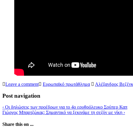
Leave a comment
Ευρωπαϊκό πρωτάθλημα
Αλέξανδρος Βεζέν
Post navigation
‹
Οι δηλώσεις των προέδρων για το 4ο ερυθρόλευκο Σούπερ Καπ
Γιώργος Μπαρτζώκας: Σημαντικό να ξεκινάμε τη σεζόν με νίκη
›
Share this on ...