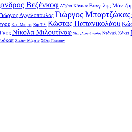
ανδρος Βεζένκοφ
Βαγγέλης Μάντζα
Αϊζάια Κάνααν
Γιώργος Μπαρτζώκας
Γιώργος Αγγελόπουλος
Κώστας Παπανικολάου
Κώσ
τρου
Κεμ Μπιρτς
Κιμ Τιλί
Νίκολα Μιλουτίνοφ
-Γκος
Ντάνιελ Χάκετ
Νίκος Αρσενόπουλος
ουόκαπ
Χασάν Μάρτιν
Χόλις Τόμπσον