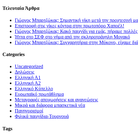
Τελευταία Άρθρα
Γιώργος Μπαρτζώκας: Σημαντική νίκη μετά την προχτεσινή μ
Επιστροφή στις νίκες κόντρα στην πρωτοπόρο Χαποέλ!
Γιώργος Μπαρτζώκας: Κακό παιχνίδι για εμάς, πήραμε πολλές
Ήττα στο ΣΕΦ στο νήμα από την σκληροτράχηλη Μονακό
Γιώργος Μπαρτζώκας: Συγχαρητήρια στην Μύκονο, είχαμε δι
Categories
Uncategorized
Δηλώσεις
Ελληνική Α1
Ελληνική Α2
Ελληνικό Κύπελλο
Ευρωπαϊκό πρωτάθλημα
Μεταγραφές αποχωρήσεις και ανανεώσεις
Μικρά και διάφορα μπασκετικά νέα
Πανηγυρισμοί
Φιλικά παιχνίδια-Τουρνουά
Tags