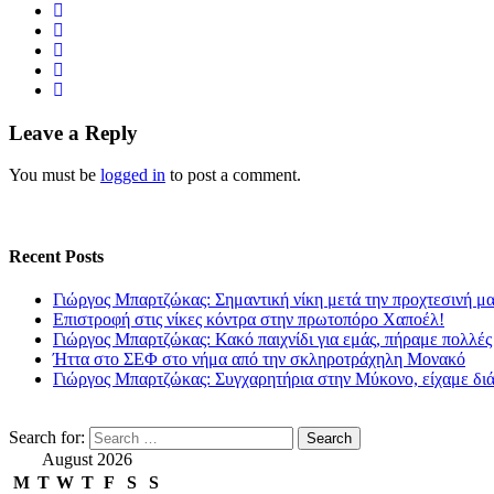
Leave a Reply
You must be
logged in
to post a comment.
Recent Posts
Γιώργος Μπαρτζώκας: Σημαντική νίκη μετά την προχτεσινή μ
Επιστροφή στις νίκες κόντρα στην πρωτοπόρο Χαποέλ!
Γιώργος Μπαρτζώκας: Κακό παιχνίδι για εμάς, πήραμε πολλές
Ήττα στο ΣΕΦ στο νήμα από την σκληροτράχηλη Μονακό
Γιώργος Μπαρτζώκας: Συγχαρητήρια στην Μύκονο, είχαμε δι
Search for:
August 2026
M
T
W
T
F
S
S