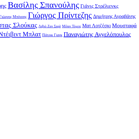
Βασίλης Σπανούλης
ρης
Γιάνις Στρέλιενκς
Γιώργος Πρίντεζης
Δημήτρης Αγραβάνης
Γιώργος Μπόγρης
τας Σλούκας
Μουσταφά
Ματ Λοτζέσκι
Λιβιό Ζαν Σαρλ
Μίλαν Τόμιτς
Ντέιβιντ Μπλατ
Παναγιώτης Αγγελόπουλος
Πάτρικ Γιανκ