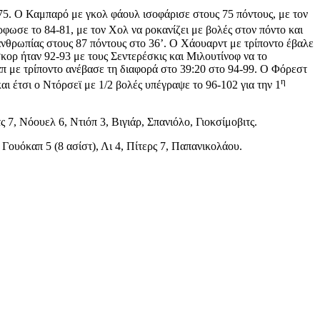
-75. Ο Καμπαρό με γκολ φάουλ ισοφάρισε στους 75 πόντους, με τον
ωσε το 84-81, με τον Χολ να ροκανίζει με βολές στον πόντο και
λανθρωπίας στους 87 πόντους στο 36’. Ο Χάουαρντ με τρίποντο έβαλε
κορ ήταν 92-93 με τους Σεντερέσκις και Μιλουτίνοφ να το
π με τρίποντο ανέβασε τη διαφορά στο 39:20 στο 94-99. Ο Φόρεστ
η
αι έτσι ο Ντόρσεϊ με 1/2 βολές υπέγραψε το 96-102 για την 1
7, Νόουελ 6, Ντιόπ 3, Βιγιάρ, Σπανιόλο, Γιοκσίμοβιτς.
Γουόκαπ 5 (8 ασίστ), Λι 4, Πίτερς 7, Παπανικολάου.