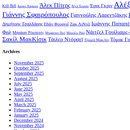
Αλέξ
Άλεκ Πίτερς
Έρικ Γκριν
Kill-Bill
Άαρον Χάρισον
Άξελ Τουπάν
Γιάννης Σφαιρόπουλος
Γιαννούλης Λαρεντζάκης
Ιωάννης Παπαπέ
Δημήτρης Τσαλδάρης
Εβάν Φουρνιέ
Ζακ ΛιΝτέι
Νάιτζελ Γουίλιαμς
Φαλ
Μπράιαν Ρόμπερτς
Μπράντον Πολ
Μόουζες Ράιτ
Σακίλ ΜακΚίσικ
Τάιλερ Ντόρσεϊ
Τόμας Γ
Τζαμέλ ΜακΛίν
Archives
November 2025
October 2025
September 2025
August 2025
July 2025
June 2025
May 2025
April 2025
March 2025
February 2025
January 2025
December 2024
November 2024