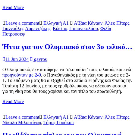
Read More
Leave a comment
Ελληνική Α1
Αϊζάια Κάνααν
,
Άλεκ Πίτερς
,
Γιαννούλης Λαρεντζάκης
,
Κώστας Παπανικολάου
,
Φιλίπ
Πετρούσεφ
Ήττα για τον Ολυμπιακό στον 3ο τελικό…
11 Jun 2024
gavros
Ο Ολυμπιακός δεν κατάφερε να ‘σκουπίσει’ τους τελικούς και ενώ
προηγούνταν με 2-0
, ο Παναθηναϊκός με τη νίκη του μείωσε σε 2-
1. Το επόμενο ματς θα διεξαχθεί στο Στάδιο Ειρήνης και Φιλίας την
Τετάρτη 12 Ιουνίου, με τους ερυθρόλευκους να οδεύουν φυσικά
για τη νίκη που θα τους χαρίσει και τον τίτλο του πρωταθλητή.
Read More
Leave a comment
Ελληνική Α1
Αϊζάια Κάνααν
,
Άλεκ Πίτερς
,
Νίκολα Μιλουτίνοφ
,
Τόμας Γουόκαπ