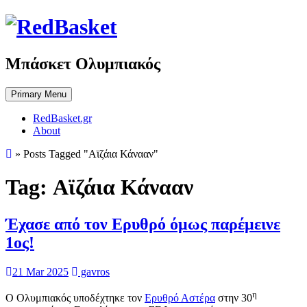
Skip
to
content
Μπάσκετ Ολυμπιακός
Primary Menu
RedBasket.gr
About
»
Posts Tagged "Αϊζάια Κάνααν"
Tag:
Αϊζάια Κάνααν
Έχασε από τον Ερυθρό όμως παρέμεινε
1ος!
21 Mar 2025
gavros
η
Ο Ολυμπιακός υποδέχτηκε τον
Ερυθρό Αστέρα
στην 30