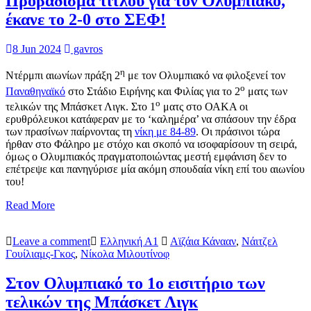
Προβάδισμα τίτλου για τον Ολυμπιακό,
έκανε το 2-0 στο ΣΕΦ!
8 Jun 2024
gavros
η
Ντέρμπι αιωνίων πράξη 2
με τον Ολυμπιακό να φιλοξενεί τον
ο
Παναθηναϊκό
στο Στάδιο Ειρήνης και Φιλίας για το 2
ματς των
ο
τελικών της Μπάσκετ Λιγκ. Στο 1
ματς στο ΟΑΚΑ οι
ερυθρόλευκοι κατάφεραν με το ‘καλημέρα’ να σπάσουν την έδρα
των πρασίνων παίρνοντας τη
νίκη με 84-89
. Οι πράσινοι τώρα
ήρθαν στο Φάληρο με στόχο και σκοπό να ισοφαρίσουν τη σειρά,
όμως ο Ολυμπιακός πραγματοποιώντας μεστή εμφάνιση δεν το
επέτρεψε και πανηγύρισε μία ακόμη σπουδαία νίκη επί του αιωνίου
του!
Read More
Leave a comment
Ελληνική Α1
Αϊζάια Κάνααν
,
Νάιτζελ
Γουίλιαμς-Γκος
,
Νίκολα Μιλουτίνοφ
Στον Ολυμπιακό το 1ο εισιτήριο των
τελικών της Μπάσκετ Λιγκ