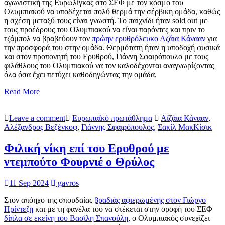
αγωνιστική της Ευρωλίγκας στο ΣΕΦ με τον κόσμο του
Ολυμπιακού να υποδέχεται πολύ θερμά την σέρβικη ομάδα, καθώς
η σχέση μεταξύ τους είναι γνωστή. Το παιχνίδι ήταν sold out με
τους προέδρους του Ολυμπιακού να είναι παρόντες και πριν το
τζάμπολ να βραβεύουν τον
πρώην ερυθρόλευκο Αζάια Κάνααν
για
την προσφορά του στην ομάδα. Θερμότατη ήταν η υποδοχή φυσικά
και στον προπονητή του Ερυθρού, Γιάννη Σφαιρόπουλο με τους
φιλάθλους του Ολυμπιακού να τον καλοδέχονται αναγνωρίζοντας
όλα όσα έχει πετύχει καθοδηγώντας την ομάδα.
Read More
Leave a comment
Ευρωπαϊκό πρωτάθλημα
Αϊζάια Κάνααν
,
Αλέξανδρος Βεζένκοφ
,
Γιάννης Σφαιρόπουλος
,
Σακίλ ΜακΚίσικ
Φιλική νίκη επί του Ερυθρού με
ντεμπούτο Φουρνιέ ο Θρύλος
11 Sep 2024
gavros
Στον απόηχο της σπουδαίας
βραδιάς αφιερωμένης στον Γιώργο
Πρίντεζη
και με τη φανέλα του να στέκεται στην οροφή του ΣΕΦ
δίπλα σε εκείνη του Βασίλη Σπανούλη
, ο Ολυμπιακός συνεχίζει