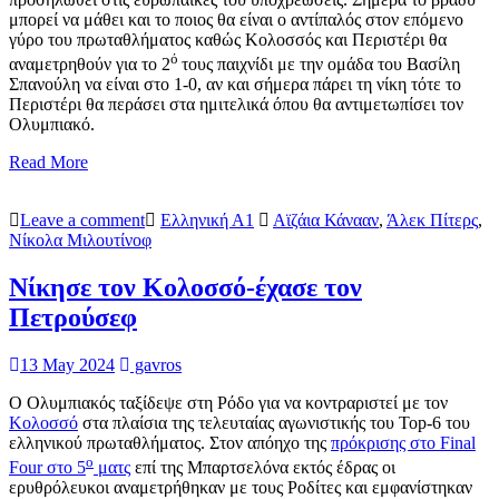
μπορεί να μάθει και το ποιος θα είναι ο αντίπαλός στον επόμενο
γύρο του πρωταθλήματος καθώς Κολοσσός και Περιστέρι θα
ό
αναμετρηθούν για το 2
τους παιχνίδι με την ομάδα του Βασίλη
Σπανούλη να είναι στο 1-0, αν και σήμερα πάρει τη νίκη τότε το
Περιστέρι θα περάσει στα ημιτελικά όπου θα αντιμετωπίσει τον
Ολυμπιακό.
Read More
Leave a comment
Ελληνική Α1
Αϊζάια Κάνααν
,
Άλεκ Πίτερς
,
Νίκολα Μιλουτίνοφ
Νίκησε τον Κολοσσό-έχασε τον
Πετρούσεφ
13 May 2024
gavros
Ο Ολυμπιακός ταξίδεψε στη Ρόδο για να κοντραριστεί με τον
Κολοσσό
στα πλαίσια της τελευταίας αγωνιστικής του Top-6 του
ελληνικού πρωταθλήματος. Στον απόηχο της
πρόκρισης στο Final
ο
Four στο 5
ματς
επί της Μπαρτσελόνα εκτός έδρας οι
ερυθρόλευκοι αναμετρήθηκαν με τους Ροδίτες και εμφανίστηκαν