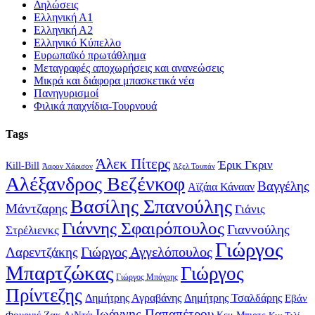
Δηλώσεις
Ελληνική Α1
Ελληνική Α2
Ελληνικό Κύπελλο
Ευρωπαϊκό πρωτάθλημα
Μεταγραφές αποχωρήσεις και ανανεώσεις
Μικρά και διάφορα μπασκετικά νέα
Πανηγυρισμοί
Φιλικά παιχνίδια-Τουρνουά
Tags
Άλεκ Πίτερς
Έρικ Γκριν
Kill-Bill
Άαρον Χάρισον
Άξελ Τουπάν
Αλέξανδρος Βεζένκοφ
Βαγγέλης
Αϊζάια Κάνααν
Βασίλης Σπανούλης
Μάντζαρης
Γιάνις
Γιάννης Σφαιρόπουλος
Γιαννούλης
Στρέλιενκς
Γιώργος
Γιώργος Αγγελόπουλος
Λαρεντζάκης
Μπαρτζώκας
Γιώργος
Γιώργος Μπόγρης
Πρίντεζης
Δημήτρης Αγραβάνης
Δημήτρης Τσαλδάρης
Εβάν
Ιωάννης Παπαπέτρου
Φουρνιέ
Ζακ ΛιΝτέι