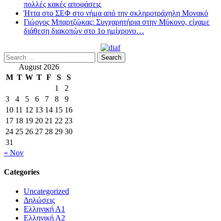
πολλές κακές αποφάσεις
Ήττα στο ΣΕΦ στο νήμα από την σκληροτράχηλη Μονακό
Γιώργος Μπαρτζώκας: Συγχαρητήρια στην Μύκονο, είχαμε
διάθεση διακοπών στο 1ο ημίχρονο…
Search
for:
August 2026
M
T
W
T
F
S
S
1
2
3
4
5
6
7
8
9
10
11
12
13
14
15
16
17
18
19
20
21
22
23
24
25
26
27
28
29
30
31
« Nov
Categories
Uncategorized
Δηλώσεις
Ελληνική Α1
Ελληνική Α2