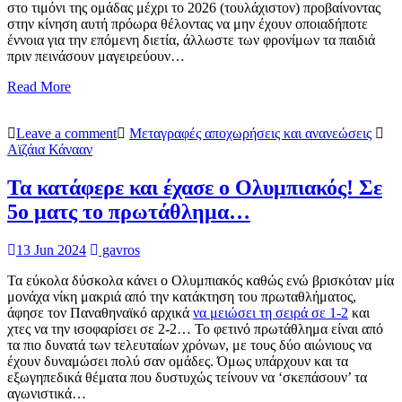
στο τιμόνι της ομάδας μέχρι το 2026 (τουλάχιστον) προβαίνοντας
στην κίνηση αυτή πρόωρα θέλοντας να μην έχουν οποιαδήποτε
έννοια για την επόμενη διετία, άλλωστε των φρονίμων τα παιδιά
πριν πεινάσουν μαγειρεύουν…
Read More
Leave a comment
Μεταγραφές αποχωρήσεις και ανανεώσεις
Αϊζάια Κάνααν
Τα κατάφερε και έχασε ο Ολυμπιακός! Σε
5ο ματς το πρωτάθλημα…
13 Jun 2024
gavros
Τα εύκολα δύσκολα κάνει ο Ολυμπιακός καθώς ενώ βρισκόταν μία
μονάχα νίκη μακριά από την κατάκτηση του πρωταθλήματος,
άφησε τον Παναθηναϊκό αρχικά
να μειώσει τη σειρά σε 1-2
και
χτες να την ισοφαρίσει σε 2-2… Το φετινό πρωτάθλημα είναι από
τα πιο δυνατά των τελευταίων χρόνων, με τους δύο αιώνιους να
έχουν δυναμώσει πολύ σαν ομάδες. Όμως υπάρχουν και τα
εξωγηπεδικά θέματα που δυστυχώς τείνουν να ‘σκεπάσουν’ τα
αγωνιστικά…