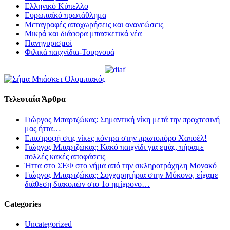
Ελληνικό Κύπελλο
Ευρωπαϊκό πρωτάθλημα
Μεταγραφές αποχωρήσεις και ανανεώσεις
Μικρά και διάφορα μπασκετικά νέα
Πανηγυρισμοί
Φιλικά παιχνίδια-Τουρνουά
Τελευταία Άρθρα
Γιώργος Μπαρτζώκας: Σημαντική νίκη μετά την προχτεσινή
μας ήττα…
Επιστροφή στις νίκες κόντρα στην πρωτοπόρο Χαποέλ!
Γιώργος Μπαρτζώκας: Κακό παιχνίδι για εμάς, πήραμε
πολλές κακές αποφάσεις
Ήττα στο ΣΕΦ στο νήμα από την σκληροτράχηλη Μονακό
Γιώργος Μπαρτζώκας: Συγχαρητήρια στην Μύκονο, είχαμε
διάθεση διακοπών στο 1ο ημίχρονο…
Categories
Uncategorized