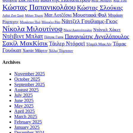
Κεμ Μπιρτς
Κιμ Τιλί
Κώστας Παπανικολάου
Κώστας Σλούκας
Μουσταφά Φαλ
Ματ Λοτζέσκι
Μπράιαν
Λιβιό Ζαν Σαρλ
Μίλαν Τόμιτς
Νάιτζελ Γουίλιαμς-Γκος
Ρόμπερτς
Μπράντον Πολ
Μόουζες Ράιτ
Νίκολα Μιλουτίνοφ
Ντάνιελ Χάκετ
Νίκος Αρσενόπουλος
Ντέιβιντ Μπλατ
Παναγιώτης Αγγελόπουλος
Πάτρικ Γιανκ
Σακίλ ΜακΚίσικ
Τάιλερ Ντόρσεϊ
Τόμας
Τζαμέλ ΜακΛίν
Γουόκαπ
Χασάν Μάρτιν
Χόλις Τόμπσον
Archives
November 2025
October 2025
September 2025
August 2025
July 2025
June 2025
May 2025
April 2025
March 2025
February 2025
January 2025
December 2024