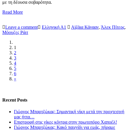
με τη δέουσα σοβαρότητα.
Read More
Leave a comment
Ελληνική Α1
Αϊζάια Κάνααν
,
Άλεκ Πίτερς
,
Μόουζες Ράιτ
1
2
3
4
5
6
»
Recent Posts
Γιώργος Μπαρτζώκας: Σημαντική νίκη μετά την προχτεσινή
μας ήττα…
Επιστροφή στις νίκες κόντρα στην πρωτοπόρο Χαποέλ!
Γιώργος Μπαρτζώκας: Κακό παιχνίδι για εμάς, πήραμε