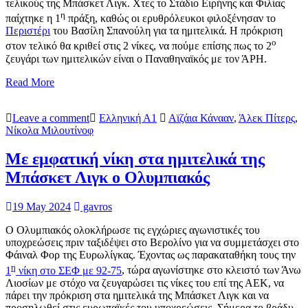
τελικούς της Μπάσκετ Λιγκ. Χτες το Στάδιο Ειρήνης και Φιλίας
η
παίχτηκε η 1
πράξη, καθώς οι ερυθρόλευκοι φιλοξένησαν το
Περιστέρι
του Βασίλη Σπανούλη για τα ημιτελικά. Η πρόκριση
ο
στον τελικό θα κριθεί στις 2 νίκες, να πούμε επίσης πως το 2
ζευγάρι των ημιτελικών είναι ο Παναθηναϊκός με τον ΆΡΗ.
Read More
Leave a comment
Ελληνική Α1
Αϊζάια Κάνααν
,
Άλεκ Πίτερς
,
Νίκολα Μιλουτίνοφ
Με εμφατική νίκη στα ημιτελικά της
Μπάσκετ Λιγκ ο Ολυμπιακός
19 May 2024
gavros
Ο Ολυμπιακός ολοκλήρωσε τις εγχώριες αγωνιστικές του
υποχρεώσεις πριν ταξιδέψει στο Βερολίνο για να συμμετάσχει στο
Φάιναλ Φορ της Ευρωλίγκας. Έχοντας ως παρακαταθήκη τους την
η
1
νίκη στο ΣΕΦ με 92-75
, τώρα αγωνίστηκε στο κλειστό των Άνω
Λιοσίων με στόχο να ζευγαρώσει τις νίκες του επί της ΑΕΚ, να
πάρει την πρόκριση στα ημιτελικά της Μπάσκετ Λιγκ και να
προσηλωθεί στις ευρωπαϊκές του υποχρεώσεις. Σήμερα το βράδυ