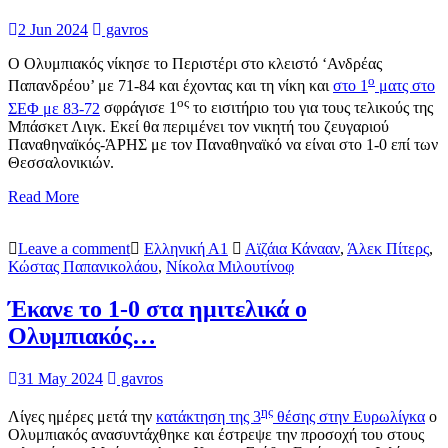
2 Jun 2024
gavros
Ο Ολυμπιακός νίκησε το Περιστέρι στο κλειστό ‘Ανδρέας
ο
Παπανδρέου’ με 71-84 και έχοντας και τη νίκη και
στο 1
ματς στο
ος
ΣΕΦ με 83-72
σφράγισε 1
το εισιτήριο του για τους τελικούς της
Μπάσκετ Λιγκ. Εκεί θα περιμένει τον νικητή του ζευγαριού
Παναθηναϊκός-ΆΡΗΣ με τον Παναθηναϊκό να είναι στο 1-0 επί των
Θεσσαλονικιών.
Read More
Leave a comment
Ελληνική Α1
Αϊζάια Κάνααν
,
Άλεκ Πίτερς
,
Κώστας Παπανικολάου
,
Νίκολα Μιλουτίνοφ
Έκανε το 1-0 στα ημιτελικά ο
Ολυμπιακός…
31 May 2024
gavros
ης
Λίγες ημέρες μετά την
κατάκτηση της 3
θέσης στην Ευρωλίγκα
ο
Ολυμπιακός ανασυντάχθηκε και έστρεψε την προσοχή του στους