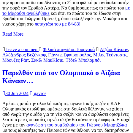
ό
την προετοιμασία του δίνοντας το 2
του φιλικό με αντίπαλο αυτήν
την φορά τον Ερυθρό Αστέρα. Να θυμίσουμε πως το πρώτο του
με
το Μαρούσι αναβλήθηκε
και έτσι το πρώτο του το έδωσε στην
βραδιά του Γιώργου Πρίντεζη, όπου φιλοξένησε την Μακάμπι και
νίκησε χάρη στο
πεταχτάρι του με 84-83!
Read More
Leave a comment
Φιλικά παιχνίδια-Τουρνουά
Αϊζάια Κάνααν
,
Αλέξανδρος Βεζένκοφ
,
Γιάννης Σφαιρόπουλος
,
Μίλος Τεόντοσιτς
,
Μόουζες Ράιτ
,
Σακίλ ΜακΚίσικ
,
Τζόελ Μπολομπόι
Παρελθόν από τον Ολυμπιακό ο Αϊζάια
Κάνααν…
30 Jun 2024
gavros
Αμέσως μετά την ολοκλήρωση της αγωνιστικής σεζόν η ΚΑΕ
Ολυμπιακός στρώθηκε αμέσως στη δουλειά θέλοντας να χτίσει
από νωρίς την ομάδα για τη νέα σεζόν και να διορθώσει ορισμένες
λεπτομέρειες οι οποίες τη νέα σεζόν θα κάνουν τη διαφορά. Η αρχή
έγινε με την
ανανέωση του συμβολαίου του Γιώργου Μπαρτζώκα
με τους ιδιοκτήτες των Πειραιωτών να θέλουν να τον διατηρήσουν