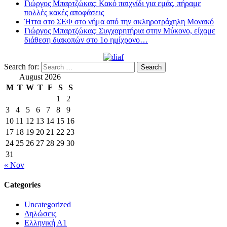
Γιώργος Μπαρτζώκας: Κακό παιχνίδι για εμάς, πήραμε
πολλές κακές αποφάσεις
Ήττα στο ΣΕΦ στο νήμα από την σκληροτράχηλη Μονακό
Γιώργος Μπαρτζώκας: Συγχαρητήρια στην Μύκονο, είχαμε
διάθεση διακοπών στο 1ο ημίχρονο…
Search for:
August 2026
M
T
W
T
F
S
S
1
2
3
4
5
6
7
8
9
10
11
12
13
14
15
16
17
18
19
20
21
22
23
24
25
26
27
28
29
30
31
« Nov
Categories
Uncategorized
Δηλώσεις
Ελληνική Α1