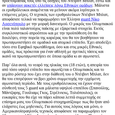
προετοιμασίας τους υπό τις οδηγίες του Ντέιβιντ Μπλατ, έστω και
αν
υπάρχουν αρκετές ελλείψεις λόγω Εθνικών ομάδων
. Μάλιστα
οι ερυθρόλευκοι αναμένεται να μείνουν ακόμα λιγότεροι τι
επόμενες μέρες. Ο τεχνικός των ερυθρολεύκων Ντέιβιντ Μπλατ,
αποφάσισε τελικά να παραχωρήσει τον Έλληνα
guard Νίκο
Αρσενόπουλο
με την μορφή δανεισμού. Ο μικρός του Ολυμπιακού
είναι πολύ ταλαντούχος παίκτης με εξαιρετικά στοιχεία. Εκτός
συγκλονιστικού απροόπτου και με την προϋπόθεση ότι θα
δουλέψει, στην πορεία της καριέρας του θα τον βοηθήσουν να
πρωταγωνιστήσει σε ομαδικό και ατομικό επίπεδο. Έχει αποδείξει
τόσο στο Εφηβικό πρωτάθλημα, όσο και στις μικρές Εθνικές
ομάδες, πως πρόκειται για έναν αθλητή με ηγετικές τάσεις και
ικανό να πρωταγωνιστήσει σε όποια ομάδα κι αν αγωνιστεί.
Παρ’ όλα αυτά, το νεαρό της ηλικίας του (18 ετών), η απειρία του
από τόσο υψηλό επίπεδο που αγωνίζεται ο Ολυμπιακός και το
γεμάτο ρόστερ που έχει στην διάθεσή του ο Ντέιβιντ Μπλατ, δεν
θα του επιτρέψουν να βρει χρόνο συμμετοχής την ερχόμενη
αγωνιστική περίοδο. Με τους ερυθρόλευκους να έχουν στην
σύνθεσή τους 5 guard και μάλιστα υψηλού επιπέδου (Σπανούλης,
Μάντζαρης, Γουίλιαμς Γκος, Στρέλνιεκς, Τολιόπουλος), οι
ευκαιρίες που θα είχε να πάρει κάποια λεπτά συμμετοχής σε
επίσημα ματς του Ολυμπιακού στοιχηματίζουμε πως θα ήταν από
ελάχιστες έως μηδενικές. Για αυτούς τους λόγους και μόνο, ο
Αμερικανοϊσραηλινός τεχνικός αποφάσισε να παραχωρήσει τον