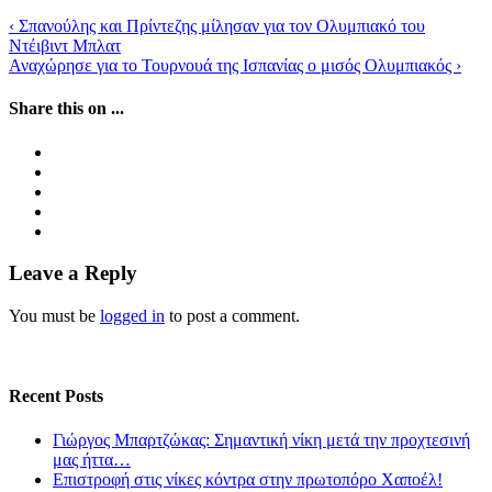
‹
Σπανούλης και Πρίντεζης μίλησαν για τον Ολυμπιακό του
Ντέιβιντ Μπλατ
Αναχώρησε για το Τουρνουά της Ισπανίας ο μισός Ολυμπιακός
›
Share this on ...
Leave a Reply
You must be
logged in
to post a comment.
Recent Posts
Γιώργος Μπαρτζώκας: Σημαντική νίκη μετά την προχτεσινή
μας ήττα…
Επιστροφή στις νίκες κόντρα στην πρωτοπόρο Χαποέλ!