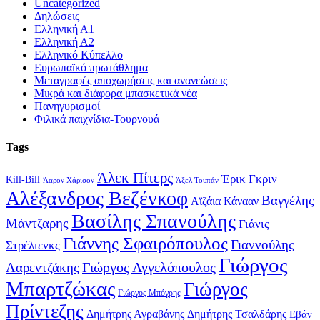
Uncategorized
Δηλώσεις
Ελληνική Α1
Ελληνική Α2
Ελληνικό Κύπελλο
Ευρωπαϊκό πρωτάθλημα
Μεταγραφές αποχωρήσεις και ανανεώσεις
Μικρά και διάφορα μπασκετικά νέα
Πανηγυρισμοί
Φιλικά παιχνίδια-Τουρνουά
Tags
Άλεκ Πίτερς
Έρικ Γκριν
Kill-Bill
Άαρον Χάρισον
Άξελ Τουπάν
Αλέξανδρος Βεζένκοφ
Βαγγέλης
Αϊζάια Κάνααν
Βασίλης Σπανούλης
Μάντζαρης
Γιάνις
Γιάννης Σφαιρόπουλος
Γιαννούλης
Στρέλιενκς
Γιώργος
Γιώργος Αγγελόπουλος
Λαρεντζάκης
Μπαρτζώκας
Γιώργος
Γιώργος Μπόγρης
Πρίντεζης
Δημήτρης Αγραβάνης
Δημήτρης Τσαλδάρης
Εβάν