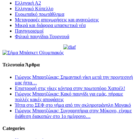
Ελληνική Α2
Ελληνικό Κύπελλο
Ευρωπαϊκό πρωτάθλημα
Μεταγραφές αποχωρήσεις και ανανεώσεις
Μικρά και διάφορα μπασκετικά νέα
Πανηγυρισμοί
Φιλικά παιχνίδια-Τουρνουά
Τελευταία Άρθρα
Γιώργος Μπαρτζώκας: Σημαντική νίκη μετά την προχτεσινή
μας ήττα…
Επιστροφή στις νίκες κόντρα στην πρωτοπόρο Χαποέλ!
Γιώργος Μπαρτζώκας: Κακό παιχνίδι για εμάς, πήραμε
πολλές κακές αποφάσεις
Ήττα στο ΣΕΦ στο νήμα από την σκληροτράχηλη Μονακό
Γιώργος Μπαρτζώκας: Συγχαρητήρια στην Μύκονο, είχαμε
διάθεση διακοπών στο 1ο ημίχρονο…
Categories