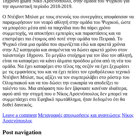
18χρονο guard Νίκο Αρσενόπουλο, στην ομάδα του Ψυχικού για
την αγωνιστική περίοδο 2018-2019.
Ο Ντέιβιντ Μπλατ με τους στενούς του συνεργάτες αποφάσισαν να
παραχωρήσουν τον νεαρό αθλητή στην ομάδα του Ψυχικού, ώστε
να μπορέσει μέσα από τα παιχνίδια που θα πάρει χρόνο
συμμετοχής, να αποκτήσει εμπειρίες και παραστάσεις και να
επιστρέψει πιο έτοιμος από ποτέ στην ομάδα του Πειραιά. Το
Ψυχικό είναι μια ομάδα που αγωνίζεται εδώ και αρκετά χρόνια
στην Α2 κατηγορία και αναμένεται να δώσει αρκετό χρόνο στον
ταλαντούχο 18χρονο. Το μεγάλο στοίχημα για τον ίδιο τον αθλητή,
είναι να καταφέρει να κάνει άλματα προόδου μέσα από τη νέα του
ομάδα. Να έχει καταφέρει στο τέλος της σεζόν να έχει ξεχωρίσει
με τις εμφανίσεις του και να έχει πείσει τον ερυθρόλευκο τεχνικό
Ντέιβιντ Μπλατ, πως αξίζει να τον συμπεριλάβει στο ρόστερ του
Ολυμπιακού και να του δώσει την ευκαιρία να αποδείξει το
ταλέντο του. Μια απόφαση που δεν ξάφνιασε κανέναν ιδιαίτερα,
αφού από την στιγμή που ο Νίκος Αρσενόπουλος δεν μπορεί να
συμμετάσχει στο Εφηβικό πρωτάθλημα, ήταν δεδομένο ότι θα
δοθεί δανεικός.
Leave a comment
Μεταγραφές αποχωρήσεις και ανανεώσεις
Νίκος
Αρσενόπουλος
Post navigation