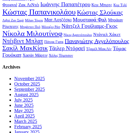
Ιωάννης Παπαπέτρου
Φουρνιέ
Ζακ ΛιΝτέι
Κεμ Μπιρτς
Κιμ Τιλί
Κώστας Παπανικολάου
Κώστας Σλούκας
Μουσταφά Φαλ
Ματ Λοτζέσκι
Μπράιαν
Λιβιό Ζαν Σαρλ
Μίλαν Τόμιτς
Νάιτζελ Γουίλιαμς-Γκος
Ρόμπερτς
Μπράντον Πολ
Μόουζες Ράιτ
Νίκολα Μιλουτίνοφ
Ντάνιελ Χάκετ
Νίκος Αρσενόπουλος
Ντέιβιντ Μπλατ
Παναγιώτης Αγγελόπουλος
Πάτρικ Γιανκ
Σακίλ ΜακΚίσικ
Τάιλερ Ντόρσεϊ
Τόμας
Τζαμέλ ΜακΛίν
Γουόκαπ
Χασάν Μάρτιν
Χόλις Τόμπσον
Archives
November 2025
October 2025
September 2025
August 2025
July 2025
June 2025
May 2025
April 2025
March 2025
February 2025
January 2025