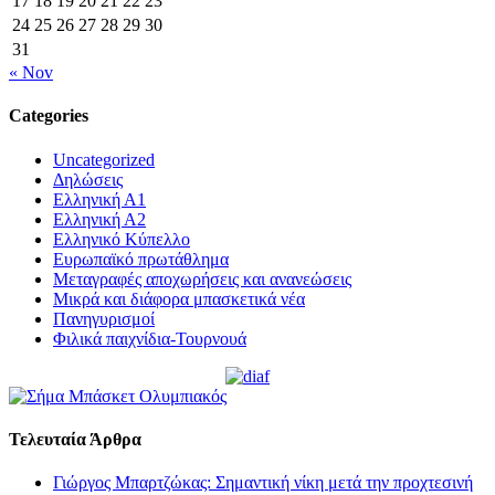
17
18
19
20
21
22
23
24
25
26
27
28
29
30
31
« Nov
Categories
Uncategorized
Δηλώσεις
Ελληνική Α1
Ελληνική Α2
Ελληνικό Κύπελλο
Ευρωπαϊκό πρωτάθλημα
Μεταγραφές αποχωρήσεις και ανανεώσεις
Μικρά και διάφορα μπασκετικά νέα
Πανηγυρισμοί
Φιλικά παιχνίδια-Τουρνουά
Τελευταία Άρθρα
Γιώργος Μπαρτζώκας: Σημαντική νίκη μετά την προχτεσινή