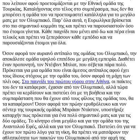
που λείπουν αφού προετοιμάζονται με την Εθνική ομάδα της
Τουρκίας. Καταλήγοντας στο τέλος στο συμπέρασμα, πως δεν θα
μπορέσει η ομάδα του να προετοιμαστεί κατάλληλα για το μεγάλο
ματς με τον Ολυμπιακό. Παρ’ όλα αυτά, η Ευρωλίγκα βρίσκεται
στο πιο σημαντικό κομμάτι της και πρέπει να παρουσιαστούν όσο
πιο έτοιμοι γίνεται. Κάθε παιχνίδι που μένει από δω και πέρα είναι
τελικός και πρέπει να ξεπεράσουν κάθε εμπόδιο και να
παρουσιάζονται έτοιμοι για όλα.
Όσον αφορά τον αυριανό αντίπαλο της ομάδας του Ολυμπιακό, την
αποκάλεσε ομάδα υψηλού επιπέδου με μεγάλη εμπειρία. Διαθέτει
έναν προπονητή, τον Ντέιβιντ Μπλατ, που σέβεται πάρα πολύ.
Πρόκειται για μια ομάδα που είναι άμεσος αντίπαλος αφού έχει
τους ίδιους στόχους με την ομάδα του, όσον αφορά τη μάχη των
πλέι οφς.
Στο παιχνίδι του πρώτου γύρου στην Αθήνα
, οι παίκτες
του δεν τα κατάφεραν, έχασαν από τον Ολυμπιακό, αλλά τώρα
πρέπει να κερδίσουν και πιστεύει ότι με τη βοήθεια και την
συμπαράσταση που θα έχουν από τους φίλους της ομάδας του, θα
τα καταφέρουν! Όσον αφορά τον πρώην ερυθρόλευκο και νυν
σέντερ της τουρκικής ομάδας Μπράιαν Ντάστον, υποστήριξε
καταρχήν πως πρόκειται για ένα πολύ σημαντικό ματς και για τις
δύο ομάδες. Το κίνητρο είναι μεγάλο και για την ομάδα του της
Αναντολού Εφές, αλλά και για τον Ολυμπιακό. Πιστεύει ότι για να
έχουν τον πρώτο λόγο για τη νίκη, θα πρέπει να ματσάρουν την
αθλητικότητα των παικτών του Ολυμπιακού από την αρχή της