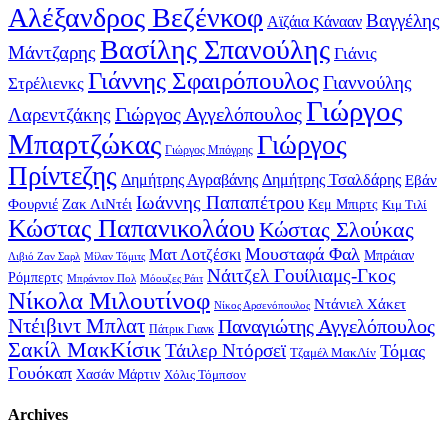
Αλέξανδρος Βεζένκοφ
Βαγγέλης
Αϊζάια Κάνααν
Βασίλης Σπανούλης
Μάντζαρης
Γιάνις
Γιάννης Σφαιρόπουλος
Γιαννούλης
Στρέλιενκς
Γιώργος
Γιώργος Αγγελόπουλος
Λαρεντζάκης
Μπαρτζώκας
Γιώργος
Γιώργος Μπόγρης
Πρίντεζης
Δημήτρης Αγραβάνης
Δημήτρης Τσαλδάρης
Εβάν
Ιωάννης Παπαπέτρου
Φουρνιέ
Ζακ ΛιΝτέι
Κεμ Μπιρτς
Κιμ Τιλί
Κώστας Παπανικολάου
Κώστας Σλούκας
Μουσταφά Φαλ
Ματ Λοτζέσκι
Μπράιαν
Λιβιό Ζαν Σαρλ
Μίλαν Τόμιτς
Νάιτζελ Γουίλιαμς-Γκος
Ρόμπερτς
Μπράντον Πολ
Μόουζες Ράιτ
Νίκολα Μιλουτίνοφ
Ντάνιελ Χάκετ
Νίκος Αρσενόπουλος
Ντέιβιντ Μπλατ
Παναγιώτης Αγγελόπουλος
Πάτρικ Γιανκ
Σακίλ ΜακΚίσικ
Τάιλερ Ντόρσεϊ
Τόμας
Τζαμέλ ΜακΛίν
Γουόκαπ
Χασάν Μάρτιν
Χόλις Τόμπσον
Archives