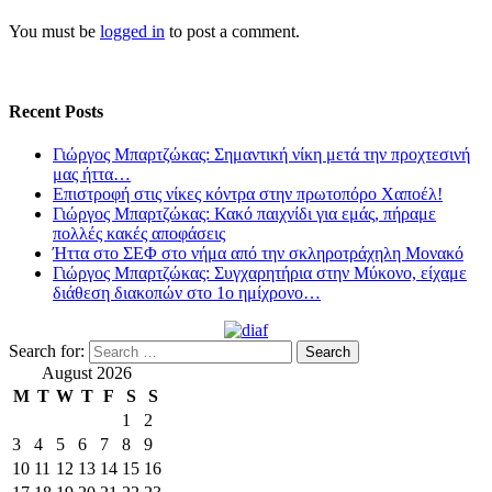
You must be
logged in
to post a comment.
Recent Posts
Γιώργος Μπαρτζώκας: Σημαντική νίκη μετά την προχτεσινή
μας ήττα…
Επιστροφή στις νίκες κόντρα στην πρωτοπόρο Χαποέλ!
Γιώργος Μπαρτζώκας: Κακό παιχνίδι για εμάς, πήραμε
πολλές κακές αποφάσεις
Ήττα στο ΣΕΦ στο νήμα από την σκληροτράχηλη Μονακό
Γιώργος Μπαρτζώκας: Συγχαρητήρια στην Μύκονο, είχαμε
διάθεση διακοπών στο 1ο ημίχρονο…
Search for:
August 2026
M
T
W
T
F
S
S
1
2
3
4
5
6
7
8
9
10
11
12
13
14
15
16