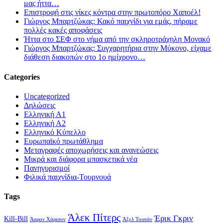
μας ήττα…
Επιστροφή στις νίκες κόντρα στην πρωτοπόρο Χαποέλ!
Γιώργος Μπαρτζώκας: Κακό παιχνίδι για εμάς, πήραμε
πολλές κακές αποφάσεις
Ήττα στο ΣΕΦ στο νήμα από την σκληροτράχηλη Μονακό
Γιώργος Μπαρτζώκας: Συγχαρητήρια στην Μύκονο, είχαμε
διάθεση διακοπών στο 1ο ημίχρονο…
Categories
Uncategorized
Δηλώσεις
Ελληνική Α1
Ελληνική Α2
Ελληνικό Κύπελλο
Ευρωπαϊκό πρωτάθλημα
Μεταγραφές αποχωρήσεις και ανανεώσεις
Μικρά και διάφορα μπασκετικά νέα
Πανηγυρισμοί
Φιλικά παιχνίδια-Τουρνουά
Tags
Άλεκ Πίτερς
Έρικ Γκριν
Kill-Bill
Άαρον Χάρισον
Άξελ Τουπάν