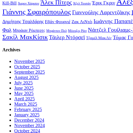
Αλέξ
Άλεκ Πίτερς
Έρικ Γκριν
Kill-Bill
Άαρον Χάρισον
Άξελ Τουπάν
Γιάννης Σφαιρόπουλος
Γιαννούλης Λαρεντζάκης
Ιωάννης Παπαπέ
Δημήτρης Τσαλδάρης
Εβάν Φουρνιέ
Ζακ ΛιΝτέι
Νάιτζελ Γουίλιαμς
Φαλ
Μπράιαν Ρόμπερτς
Μπράντον Πολ
Μόουζες Ράιτ
Σακίλ ΜακΚίσικ
Τάιλερ Ντόρσεϊ
Τόμας Γ
Τζαμέλ ΜακΛίν
Archives
November 2025
October 2025
September 2025
August 2025
July 2025
June 2025
May 2025
April 2025
March 2025
February 2025
January 2025
December 2024
November 2024
October 2024