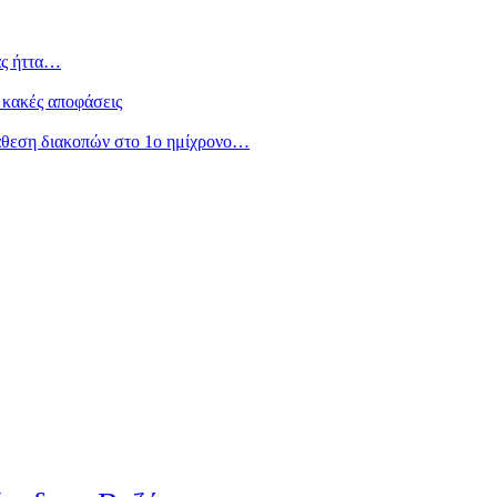
ας ήττα…
 κακές αποφάσεις
άθεση διακοπών στο 1ο ημίχρονο…