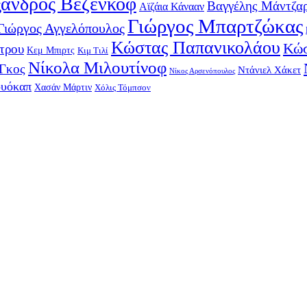
ανδρος Βεζένκοφ
Βαγγέλης Μάντζα
Αϊζάια Κάνααν
Γιώργος Μπαρτζώκας
Γιώργος Αγγελόπουλος
Κώστας Παπανικολάου
Κώσ
τρου
Κεμ Μπιρτς
Κιμ Τιλί
Νίκολα Μιλουτίνοφ
-Γκος
Ντάνιελ Χάκετ
Νίκος Αρσενόπουλος
ουόκαπ
Χασάν Μάρτιν
Χόλις Τόμπσον