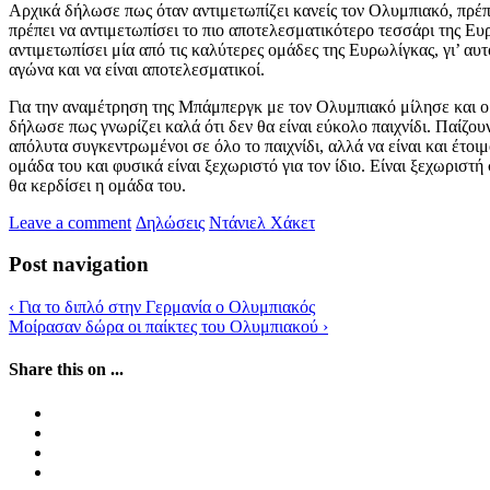
Αρχικά δήλωσε πως όταν αντιμετωπίζει κανείς τον Ολυμπιακό, πρέ
πρέπει να αντιμετωπίσει το πιο αποτελεσματικότερο τεσσάρι της Ε
αντιμετωπίσει μία από τις καλύτερες ομάδες της Ευρωλίγκας, γι’ αυ
αγώνα και να είναι αποτελεσματικοί.
Για την αναμέτρηση της Μπάμπεργκ με τον Ολυμπιακό μίλησε και
δήλωσε πως γνωρίζει καλά ότι δεν θα είναι εύκολο παιχνίδι. Παίζου
απόλυτα συγκεντρωμένοι σε όλο το παιχνίδι, αλλά να είναι και έτοι
ομάδα του και φυσικά είναι ξεχωριστό για τον ίδιο. Είναι ξεχωριστή
θα κερδίσει η ομάδα του.
Leave a comment
Δηλώσεις
Ντάνιελ Χάκετ
Post navigation
‹
Για το διπλό στην Γερμανία ο Ολυμπιακός
Μοίρασαν δώρα οι παίκτες του Ολυμπιακού
›
Share this on ...