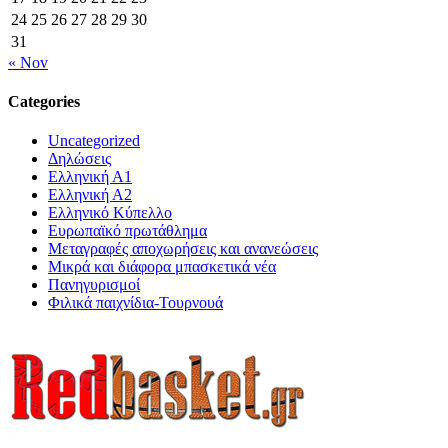
24
25
26
27
28
29
30
31
« Nov
Categories
Uncategorized
Δηλώσεις
Ελληνική Α1
Ελληνική Α2
Ελληνικό Κύπελλο
Ευρωπαϊκό πρωτάθλημα
Μεταγραφές αποχωρήσεις και ανανεώσεις
Μικρά και διάφορα μπασκετικά νέα
Πανηγυρισμοί
Φιλικά παιχνίδια-Τουρνουά