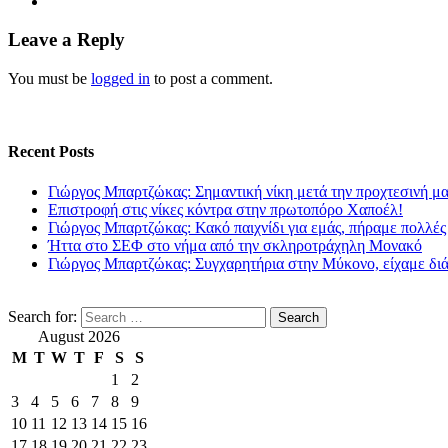
Leave a Reply
You must be
logged in
to post a comment.
Recent Posts
Γιώργος Μπαρτζώκας: Σημαντική νίκη μετά την προχτεσινή μ
Επιστροφή στις νίκες κόντρα στην πρωτοπόρο Χαποέλ!
Γιώργος Μπαρτζώκας: Κακό παιχνίδι για εμάς, πήραμε πολλές
Ήττα στο ΣΕΦ στο νήμα από την σκληροτράχηλη Μονακό
Γιώργος Μπαρτζώκας: Συγχαρητήρια στην Μύκονο, είχαμε δι
Search for:
August 2026
M
T
W
T
F
S
S
1
2
3
4
5
6
7
8
9
10
11
12
13
14
15
16
17
18
19
20
21
22
23