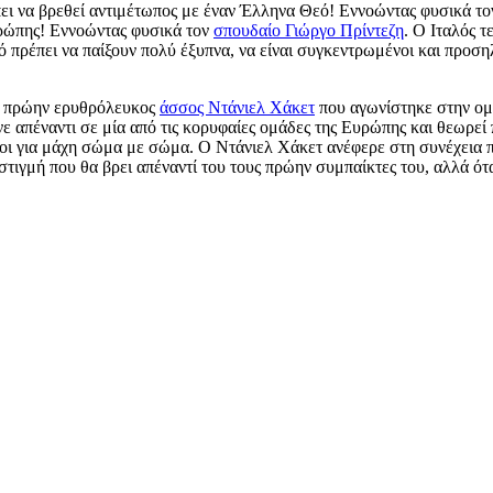
πει να βρεθεί αντιμέτωπος με έναν Έλληνα Θεό! Εννοώντας φυσικά τ
υρώπης! Εννοώντας φυσικά τον
σπουδαίο Γιώργο Πρίντεζη
. Ο Ιταλός τ
τό πρέπει να παίξουν πολύ έξυπνα, να είναι συγκεντρωμένοι και προση
 ο πρώην ερυθρόλευκος
άσσος Ντάνιελ Χάκετ
που αγωνίστηκε στην ομά
νε απέναντι σε μία από τις κορυφαίες ομάδες της Ευρώπης και θεωρεί 
μοι για μάχη σώμα με σώμα. Ο Ντάνιελ Χάκετ ανέφερε στη συνέχεια πω
 στιγμή που θα βρει απέναντί του τους πρώην συμπαίκτες του, αλλά ότ