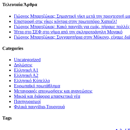
Τελευταία Άρθρα
Γιώργος Μπαρτζώκας: Σημαντική νίκη μετά την προχτεσινή μ
Επιστροφή στις νίκες κόντρα στην πρωτοπόρο Χαποέλ!
Γιώργος Μπαρτζώκας: Κακό παιχνίδι για εμάς, πήραμε πολλές
Ήττα στο ΣΕΦ στο νήμα από την σκληροτράχηλη Μονακό
Γιώργος Μπαρτζώκας: Συγχαρητήρια στην Μύκονο, είχαμε δι
Categories
Uncategorized
Δηλώσεις
Ελληνική Α1
Ελληνική Α2
Ελληνικό Κύπελλο
Ευρωπαϊκό πρωτάθλημα
Μεταγραφές αποχωρήσεις και ανανεώσεις
Μικρά και διάφορα μπασκετικά νέα
Πανηγυρισμοί
Φιλικά παιχνίδια-Τουρνουά
Tags