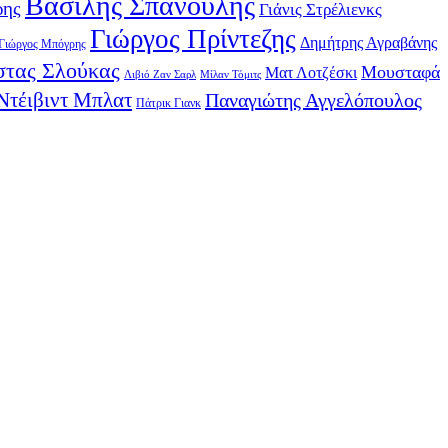
Βασίλης Σπανούλης
ρης
Γιάνις Στρέλιενκς
Γιώργος Πρίντεζης
Δημήτρης Αγραβάνης
Γιώργος Μπόγρης
τας Σλούκας
Μουσταφά
Ματ Λοτζέσκι
Λιβιό Ζαν Σαρλ
Μίλαν Τόμιτς
Ντέιβιντ Μπλατ
Παναγιώτης Αγγελόπουλος
Πάτρικ Γιανκ