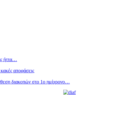
ας ήττα…
 κακές αποφάσεις
άθεση διακοπών στο 1ο ημίχρονο…