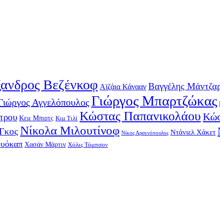
ανδρος Βεζένκοφ
Βαγγέλης Μάντζα
Αϊζάια Κάνααν
Γιώργος Μπαρτζώκας
Γιώργος Αγγελόπουλος
Κώστας Παπανικολάου
Κώσ
τρου
Κεμ Μπιρτς
Κιμ Τιλί
Νίκολα Μιλουτίνοφ
-Γκος
Ντάνιελ Χάκετ
Νίκος Αρσενόπουλος
ουόκαπ
Χασάν Μάρτιν
Χόλις Τόμπσον