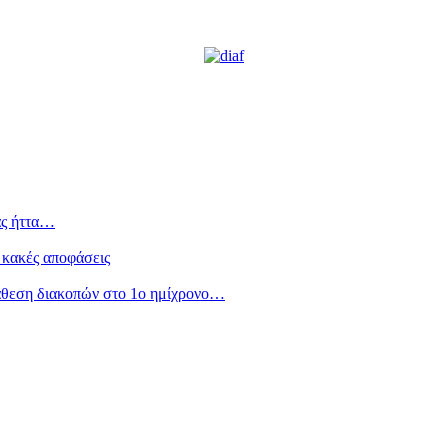
ας ήττα…
 κακές αποφάσεις
άθεση διακοπών στο 1ο ημίχρονο…