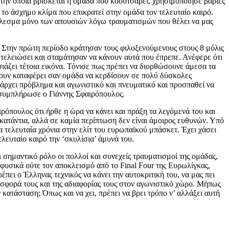
 την οποία βρίσκεται η ομάδα που κοουτσάρει, χρησιμοποίησε βαριές
το άσχημο κλίμα που επικρατεί στην ομάδα τον τελευταίο καιρό.
οτέλεσμα μόνο των απουσιών λόγω τραυματισμών που θέλει να μας
. Στην πρώτη περίοδο κράτησαν τους φιλοξενούμενους στους 8 μόλις
ν τελειώσει και σταμάτησαν να κάνουν αυτά που έπρεπε. Ανέφερε ότι
σιάζει τέτοια εικόνα. Τόνισε πως πρέπει να διορθώσουνε άμεσα τα
Έχουν καταφέρει σαν ομάδα να κερδίσουν σε πολύ δύσκολες
πάρχει πρόβλημα και αγωνιστικό και πνευματικό και προσπαθεί να
, συμπλήρωσε ο Γιάννης Σφαιρόπουλος.
ρόπουλος ότι ήρθε η ώρα να κάνει και πράξη τα λεγόμενά του και
 κατάντια, αλλά σε καμία περίπτωση δεν είναι άμοιρος ευθυνών. Υπό
α τελευταία χρόνια στην ελίτ του ευρωπαϊκού μπάσκετ. Έχει χάσει
ελευταίο καιρό την ‘σκυλίσια’ άμυνά του.
 σημαντικό ρόλο οι πολλοί και συνεχείς τραυματισμοί της ομάδας,
 φυσικά ούτε τον αποκλεισμό από το Final Four της Ευρωλίγκας,
πει ο Έλληνας τεχνικός να κάνει την αυτοκριτική του, να μας πει
 προσφορά τους και της αδιαφορίας τους στον αγωνιστικό χώρο. Μήπως
 κατάσταση; Όπως και να χει, πρέπει να βρει τρόπο ν’ αλλάξει αυτή