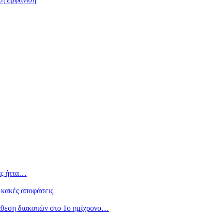
ας ήττα…
 κακές αποφάσεις
άθεση διακοπών στο 1ο ημίχρονο…