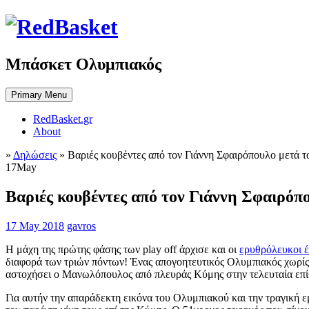
Skip
to
content
Μπάσκετ Ολυμπιακός
Primary Menu
RedBasket.gr
About
»
Δηλώσεις
»
Βαριές κουβέντες από τον Γιάννη Σφαιρόπουλο μετά τ
17
May
Βαριές κουβέντες από τον Γιάννη Σφαιρόπ
17 May 2018
gavros
Η μάχη της πρώτης φάσης των play off άρχισε και οι
ερυθρόλευκοι έ
διαφορά των τριών πόντων! Ένας απογοητευτικός Ολυμπιακός χωρίς α
αστοχήσει ο Μανωλόπουλος από πλευράς Κύμης στην τελευταία επίθε
Για αυτήν την απαράδεκτη εικόνα του Ολυμπιακού και την τραγική ε