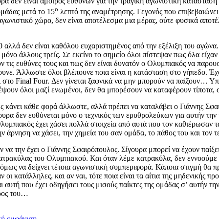
ουρα δεν είναι άμοιρος ευθυνών για την τραγική αγωνιστική κατάσταση
ο
ομάδας μετά το 15
λεπτό της αναμέτρησης. Γεγονός που επιβεβαιώνει 
 αγωνιστικό χώρο, δεν είναι αποτέλεσμα μια μέρας, ούτε φυσικά απ
0 αλλά δεν είναι καθόλου ευχαριστημένος από την εξέλιξη του αγώνα
 μόνο άλλους τρείς. Σε εκείνο το σημείο όλοι πίστεψαν πως όλα είχα
υν τις ευθύνες τους και πως δεν είναι δυνατόν ο Ολυμπιακός να παρου
λουνε. Άλλωστε όλοι βλέπουνε ποια είναι η κατάσταση στο γήπεδο. 
 στο Final Four. Δεν γίνεται ξαφνικά να μην μπορούν να παίξουν… Υ
υλέψουν όλοι μαζί ενωμένοι, δεν θα μπορέσουν να καταφέρουν τίποτα
 κάνει κάθε φορά άλλωστε, αλλά πρέπει να καταλάβει ο Γιάννης Σφαι
ουρα δεν ευθύνεται μόνο ο τεχνικός των ερυθρολεύκων για αυτήν την
Ολυμπιακός έχει χάσει πολλά στοιχεία από αυτά που τον καθιέρωσαν τ
ην άρνηση να χάσει, την χημεία του σαν ομάδα, το πάθος του και τον τ
α την έχει ο Γιάννης Σφαιρόπουλος. Σίγουρα μπορεί να έχουν παίξει
 κατρακύλας του Ολυμπιακού. Και όταν λέμε κατρακύλα, δεν εννοούμε
όμως να δείχνει τέτοια αγωνιστική συμπεριφορά. Κάποια στιγμή θα πρέ
αν οι κατάλληλες, και αν ναι, τότε ποια είναι τα αίτια της μηδενικής
 αυτή που έχει οδηγήσει τους μισούς παίκτες της ομάδας σ’ αυτήν την
άρος του…
κή εμφάνιση