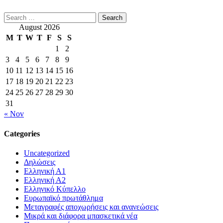
Search
for:
August 2026
M
T
W
T
F
S
S
1
2
3
4
5
6
7
8
9
10
11
12
13
14
15
16
17
18
19
20
21
22
23
24
25
26
27
28
29
30
31
« Nov
Categories
Uncategorized
Δηλώσεις
Ελληνική Α1
Ελληνική Α2
Ελληνικό Κύπελλο
Ευρωπαϊκό πρωτάθλημα
Μεταγραφές αποχωρήσεις και ανανεώσεις
Μικρά και διάφορα μπασκετικά νέα