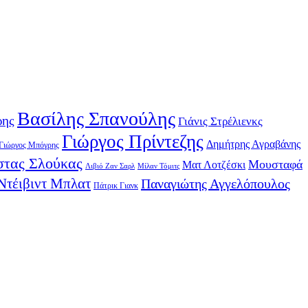
Βασίλης Σπανούλης
ρης
Γιάνις Στρέλιενκς
Γιώργος Πρίντεζης
Δημήτρης Αγραβάνης
Γιώργος Μπόγρης
τας Σλούκας
Μουσταφά
Ματ Λοτζέσκι
Λιβιό Ζαν Σαρλ
Μίλαν Τόμιτς
Ντέιβιντ Μπλατ
Παναγιώτης Αγγελόπουλος
Πάτρικ Γιανκ