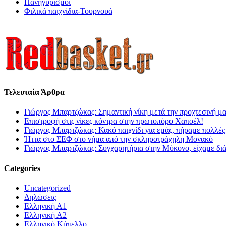
Πανηγυρισμοί
Φιλικά παιχνίδια-Τουρνουά
Τελευταία Άρθρα
Γιώργος Μπαρτζώκας: Σημαντική νίκη μετά την προχτεσινή μ
Επιστροφή στις νίκες κόντρα στην πρωτοπόρο Χαποέλ!
Γιώργος Μπαρτζώκας: Κακό παιχνίδι για εμάς, πήραμε πολλές
Ήττα στο ΣΕΦ στο νήμα από την σκληροτράχηλη Μονακό
Γιώργος Μπαρτζώκας: Συγχαρητήρια στην Μύκονο, είχαμε δι
Categories
Uncategorized
Δηλώσεις
Ελληνική Α1
Ελληνική Α2
Ελληνικό Κύπελλο