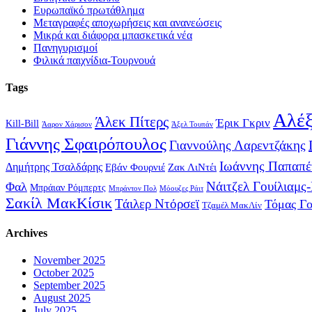
Ευρωπαϊκό πρωτάθλημα
Μεταγραφές αποχωρήσεις και ανανεώσεις
Μικρά και διάφορα μπασκετικά νέα
Πανηγυρισμοί
Φιλικά παιχνίδια-Τουρνουά
Tags
Αλέξ
Άλεκ Πίτερς
Έρικ Γκριν
Kill-Bill
Άαρον Χάρισον
Άξελ Τουπάν
Γιάννης Σφαιρόπουλος
Γιαννούλης Λαρεντζάκης
Ιωάννης Παπαπέ
Δημήτρης Τσαλδάρης
Εβάν Φουρνιέ
Ζακ ΛιΝτέι
Νάιτζελ Γουίλιαμς
Φαλ
Μπράιαν Ρόμπερτς
Μπράντον Πολ
Μόουζες Ράιτ
Σακίλ ΜακΚίσικ
Τάιλερ Ντόρσεϊ
Τόμας Γ
Τζαμέλ ΜακΛίν
Archives
November 2025
October 2025
September 2025
August 2025
July 2025