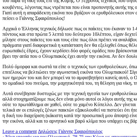
του παρά τη νίκη τους επί της Κύμης. Ο 51χρονος τεχνικός που σίγ
κουβέντες, λέγοντας πως ντρέπεται που είναι προπονητής αυτής της 
Γιατί αυτή η απαράδεκτη εικόνα που βγάζουν οι ερυθρόλευκοι στον
πείσει ο Γιάννης Σφαιρόπουλος!
Αρχικά ο Έλληνας τεχνικός δήλωσε πως οι παίκτες του έκαναν το 1-
πόντους και στα πρώτα 5 λεπτά του δεύτερου 10λέπτου, είχαν δεχτεί
μίλησε στους παίκτες του και τους είπε πως όλοι πρέπει να αναλάβο
πράγματα γιατί διαφορετικά η κατάσταση δεν θα εξελιχθεί όπως θέ
ευρωπαϊκές έδρες, έχουν κερδίσει δύο φορές ομάδες που βρίσκονται
βρει την αιτία που ο Ολυμπιακός έχει αυτήν την εικόνα. Αν δεν δο
Πολύ όμορφα και σωστά τα είπε ο τεχνικός των ερυθρολεύκων, όπως
επιτέλους να βελτιώσει την αγωνιστική εικόνα του Ολυμπιακού! Σίγ
των ημερών του και δεν μπορεί να το αμφισβητήσει κανείς αυτό, ο 
το ομαδικό του πνεύμα, την μαχητικότητά του, τη θέληση για νίκη, τ
Αυτά συνέβησαν δυστυχώς με την τεχνική ηγεσία των ερυθρολεύκων ν
αλλά στοιχηματίζουμε πως δεν είναι μόνο αυτοί οι λόγοι αυτής της
ούτε το πρωτάθλημα αν χαθεί, ούτε το χαμένο Κύπελλο. Δεν γίνεται 
τελικά αν οι επιλογές ξένων παικτών εξακολουθεί να πιστεύει ότι ήτ
η δική του διαχείριση (κάκιστη κατά την προσωπική μου άποψη) είναι
την εικόνα, αλλά και το αρνητικό και βαρύ κλίμα που υπάρχει εις β
Leave a comment
Δηλώσεις
Γιάννης Σφαιρόπουλος
‹
Νίκη ντροπής για τον Ολυμπιακό, 78-75 την Κύμη με απογοητευτι