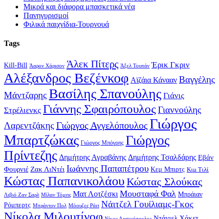
Μικρά και διάφορα μπασκετικά νέα
Πανηγυρισμοί
Φιλικά παιχνίδια-Τουρνουά
Tags
Άλεκ Πίτερς
Έρικ Γκριν
Kill-Bill
Άαρον Χάρισον
Άξελ Τουπάν
Αλέξανδρος Βεζένκοφ
Βαγγέλης
Αϊζάια Κάνααν
Βασίλης Σπανούλης
Μάντζαρης
Γιάνις
Γιάννης Σφαιρόπουλος
Γιαννούλης
Στρέλιενκς
Γιώργος
Γιώργος Αγγελόπουλος
Λαρεντζάκης
Μπαρτζώκας
Γιώργος
Γιώργος Μπόγρης
Πρίντεζης
Δημήτρης Αγραβάνης
Δημήτρης Τσαλδάρης
Εβάν
Ιωάννης Παπαπέτρου
Φουρνιέ
Ζακ ΛιΝτέι
Κεμ Μπιρτς
Κιμ Τιλί
Κώστας Παπανικολάου
Κώστας Σλούκας
Μουσταφά Φαλ
Ματ Λοτζέσκι
Μπράιαν
Λιβιό Ζαν Σαρλ
Μίλαν Τόμιτς
Νάιτζελ Γουίλιαμς-Γκος
Ρόμπερτς
Μπράντον Πολ
Μόουζες Ράιτ
Νίκολα Μιλουτίνοφ
Ντάνιελ Χάκετ
Νίκος Αρσενόπουλος