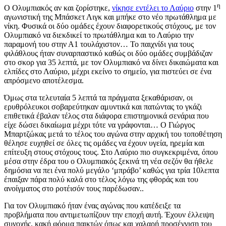
η
Ο Ολυμπιακός αν και ζορίστηκε,
νίκησε εντέλει το Λαύριο
στην 1
αγωνιστική της Μπάσκετ Λιγκ και μπήκε στο νέο πρωτάθλημα με
νίκη. Φυσικά οι δύο ομάδες έχουν διαφορετικούς στόχους, με τον
Ολυμπιακό να διεκδικεί το πρωτάθλημα και το Λαύριο την
παραμονή του στην Α1 τουλάχιστον… Το παιχνίδι για τους
φιλάθλους ήταν συναρπαστικό καθώς οι δύο ομάδες συμβάδιζαν
στο σκορ για 35 λεπτά, με τον Ολυμπιακό να δίνει δικαιώματα και
ελπίδες στο Λαύριο, μέχρι εκείνο το σημείο, για πιστεύει σε ένα
απρόσμενο αποτέλεσμα.
Όμως στα τελευταία 5 λεπτά τα πράγματα ξεκαθάρισαν, οι
ερυθρόλευκοι σοβαρεύτηκαν αμυντικά και πατώντας το γκάζι
επιθετικά έβαλαν τέλος στα διάφορα επιστημονικά σενάρια που
είχε δώσει δικαίωμα μέχρι τότε να γράφονται… Ο Γιώργος
Μπαρτζώκας μετά το τέλος του αγώνα στην αρχική του τοποθέτηση
θέλησε ευχηθεί σε όλες τις ομάδες να έχουν υγεία, ηρεμία και
επίτευξη στους στόχους τους. Στο Λαύριο πιο συγκεκριμένα, όπου
μέσα στην έδρα του ο Ολυμπιακός ξεκινά τη νέα σεζόν θα ήθελε
δημόσια να πει ένα πολύ μεγάλο ‘μπράβο’ καθώς για τρία 10λεπτα
έπαιξαν πάρα πολύ καλά στο τέλος λόγω της φθοράς και του
ανοίγματος στο ροτέισόν τους παρέδωσαν..
Για τον Ολυμπιακό ήταν ένας αγώνας που κατέδειξε τα
προβλήματα που αντιμετωπίζουν την εποχή αυτή. Έχουν έλλειψη
συνοχής, κακή φόρμα παικτών όπως και χαλαρή προσέγγιση του