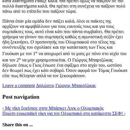
κατά διαστήματα έπαιξε καλά. Θα πρέπει όμως να παίζουν σε πιο
πολλά διαστήματα καλά. Θα πρέπει στη συνέχεια να παίξουν πολύ
πάνω από το επίπεδο που παίζουν τώρα.
Πάντα όταν μία ομάδα δεν παίζει καλά, όλοι οι παίκτες της
αρχίζουν να αμφιβάλλουν για τους εαυτούς τους και για τους
συμπαίκτες τους, αυτό είναι κάτι που πάντα συμβαίνει. Θα πρέπει
γρήγορα να γίνουν πιο συμπαγείς καθώς η αγωνιστική σεζόν έχει
ήδη ξεκινήσει. Ο προπονητής του Ολυμπιακού στο τέλος της
συνέντευξής του σχολίασε και την κατάσταση των Γκος και
ο
Γουόκαπ με τον 1
να αποχωρεί από το ματς με πόνο στο ισχίο του
ο
και τον 2
να μην χρησιμοποιείται. Ο Γιώργος Μπαρτζώκας
δήλωσε όπως ο Γκος ένιωσε ένα σφίξιμο στο ισχίο του, ωστόσο
δεν θεωρεί πως έχει κάτι σοβαρό. Όσον αφορά τον Τόμας Γουόκαπ
είπε πως θέλησαν απλά να τον ξεκουράσουν.
Leave a comment
Δηλώσεις
Γιώργος Μπαρτζώκας
Post navigation
‹
Με νίκη ξεκίνησε στην Μπάσκετ Λιγκ ο Ολυμπιακός
Πρώτη ευρωπαϊκή νίκη για τον Ολυμπιακό στο κατάμεστο ΣΕΦ!
›
Share this on ...