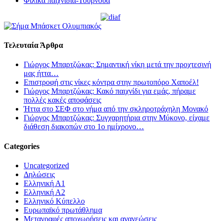
Φιλικά παιχνίδια-Τουρνουά
Τελευταία Άρθρα
Γιώργος Μπαρτζώκας: Σημαντική νίκη μετά την προχτεσινή
μας ήττα…
Επιστροφή στις νίκες κόντρα στην πρωτοπόρο Χαποέλ!
Γιώργος Μπαρτζώκας: Κακό παιχνίδι για εμάς, πήραμε
πολλές κακές αποφάσεις
Ήττα στο ΣΕΦ στο νήμα από την σκληροτράχηλη Μονακό
Γιώργος Μπαρτζώκας: Συγχαρητήρια στην Μύκονο, είχαμε
διάθεση διακοπών στο 1ο ημίχρονο…
Categories
Uncategorized
Δηλώσεις
Ελληνική Α1
Ελληνική Α2
Ελληνικό Κύπελλο
Ευρωπαϊκό πρωτάθλημα
Μεταγραφές αποχωρήσεις και ανανεώσεις