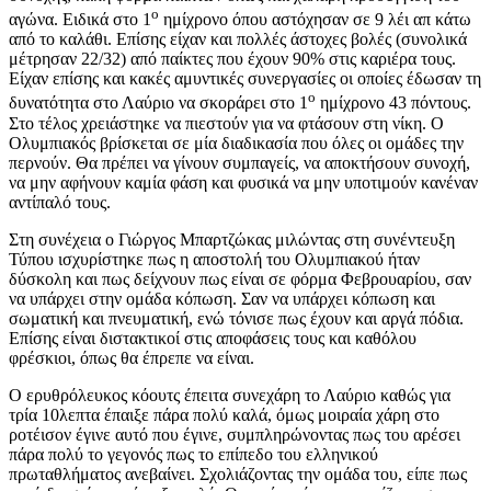
ο
αγώνα. Ειδικά στο 1
ημίχρονο όπου αστόχησαν σε 9 λέι απ κάτω
από το καλάθι. Επίσης είχαν και πολλές άστοχες βολές (συνολικά
μέτρησαν 22/32) από παίκτες που έχουν 90% στις καριέρα τους.
Είχαν επίσης και κακές αμυντικές συνεργασίες οι οποίες έδωσαν τη
ο
δυνατότητα στο Λαύριο να σκοράρει στο 1
ημίχρονο 43 πόντους.
Στο τέλος χρειάστηκε να πιεστούν για να φτάσουν στη νίκη. Ο
Ολυμπιακός βρίσκεται σε μία διαδικασία που όλες οι ομάδες την
περνούν. Θα πρέπει να γίνουν συμπαγείς, να αποκτήσουν συνοχή,
να μην αφήνουν καμία φάση και φυσικά να μην υποτιμούν κανέναν
αντίπαλό τους.
Στη συνέχεια ο Γιώργος Μπαρτζώκας μιλώντας στη συνέντευξη
Τύπου ισχυρίστηκε πως η αποστολή του Ολυμπιακού ήταν
δύσκολη και πως δείχνουν πως είναι σε φόρμα Φεβρουαρίου, σαν
να υπάρχει στην ομάδα κόπωση. Σαν να υπάρχει κόπωση και
σωματική και πνευματική, ενώ τόνισε πως έχουν και αργά πόδια.
Επίσης είναι διστακτικοί στις αποφάσεις τους και καθόλου
φρέσκιοι, όπως θα έπρεπε να είναι.
Ο ερυθρόλευκος κόουτς έπειτα συνεχάρη το Λαύριο καθώς για
τρία 10λεπτα έπαιξε πάρα πολύ καλά, όμως μοιραία χάρη στο
ροτέισον έγινε αυτό που έγινε, συμπληρώνοντας πως του αρέσει
πάρα πολύ το γεγονός πως το επίπεδο του ελληνικού
πρωταθλήματος ανεβαίνει. Σχολιάζοντας την ομάδα του, είπε πως