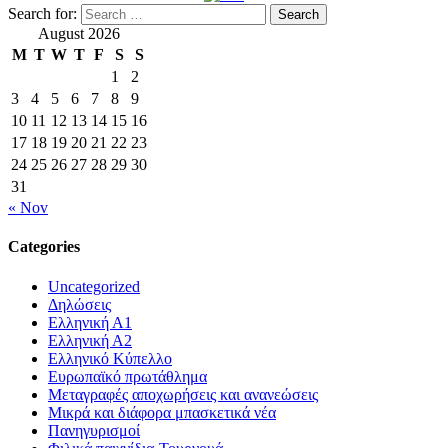
Search for:
August 2026
M
T
W
T
F
S
S
1
2
3
4
5
6
7
8
9
10
11
12
13
14
15
16
17
18
19
20
21
22
23
24
25
26
27
28
29
30
31
« Nov
Categories
Uncategorized
Δηλώσεις
Ελληνική Α1
Ελληνική Α2
Ελληνικό Κύπελλο
Ευρωπαϊκό πρωτάθλημα
Μεταγραφές αποχωρήσεις και ανανεώσεις
Μικρά και διάφορα μπασκετικά νέα
Πανηγυρισμοί