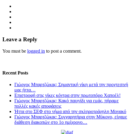
Leave a Reply
You must be
logged in
to post a comment.
Recent Posts
Γιώργος Μπαρτζώκας: Σημαντική νίκη μετά την προχτεσινή
μας ήττα…
Επιστροφή στις νίκες κόντρα στην πρωτοπόρο Χαποέλ!
Γιώργος Μπαρτζώκας: Κακό παιχνίδι για εμάς, πήραμε
πολλές κακές αποφάσεις
Ήττα στο ΣΕΦ στο νήμα από την σκληροτράχηλη Μονακό
Γιώργος Μπαρτζώκας: Συγχαρητήρια στην Μύκονο, είχαμε
διάθεση διακοπών στο 1ο ημίχρονο…