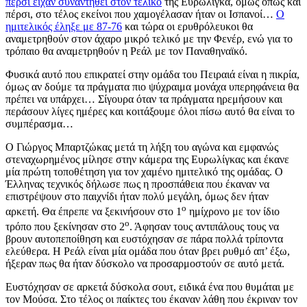
πέρσι είχαν συναντηθεί στον τελικό
της Ευρωλίγκα, όμως όπως και
πέρσι, στο τέλος εκείνοι που χαμογέλασαν ήταν οι Ισπανοί…
Ο
ημιτελικός έληξε με 87-76
και τώρα οι ερυθρόλευκοι θα
αναμετρηθούν στον άχαρο μικρό τελικό με την Φενέρ, ενώ για το
τρόπαιο θα αναμετρηθούν η Ρεάλ με τον Παναθηναϊκό.
Φυσικά αυτό που επικρατεί στην ομάδα του Πειραιά είναι η πικρία,
όμως αν δούμε τα πράγματα πιο ψύχραιμα μονάχα υπερηφάνεια θα
πρέπει να υπάρχει… Σίγουρα όταν τα πράγματα ηρεμήσουν και
περάσουν λίγες ημέρες και κοιτάξουμε όλοι πίσω αυτό θα είναι το
συμπέρασμα…
Ο Γιώργος Μπαρτζώκας μετά τη λήξη του αγώνα και εμφανώς
στεναχωρημένος μίλησε στην κάμερα της Ευρωλίγκας και έκανε
μία πρώτη τοποθέτηση για τον χαμένο ημιτελικό της ομάδας. Ο
Έλληνας τεχνικός δήλωσε πως η προσπάθεια που έκαναν να
επιστρέψουν στο παιχνίδι ήταν πολύ μεγάλη, όμως δεν ήταν
ο
αρκετή. Θα έπρεπε να ξεκινήσουν στο 1
ημίχρονο με τον ίδιο
ο
τρόπο που ξεκίνησαν στο 2
. Άφησαν τους αντιπάλους τους να
βρουν αυτοπεποίθηση και ευστόχησαν σε πάρα πολλά τρίποντα
ελεύθερα. Η Ρεάλ είναι μία ομάδα που όταν βρει ρυθμό απ’ έξω,
ήξεραν πως θα ήταν δύσκολο να προσαρμοστούν σε αυτό μετά.
Ευστόχησαν σε αρκετά δύσκολα σουτ, ειδικά ένα που θυμάται με
τον Μούσα. Στο τέλος οι παίκτες του έκαναν λάθη που έκριναν τον