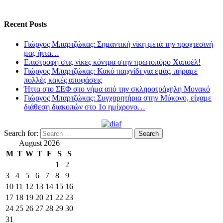
Recent Posts
Γιώργος Μπαρτζώκας: Σημαντική νίκη μετά την προχτεσινή
μας ήττα…
Επιστροφή στις νίκες κόντρα στην πρωτοπόρο Χαποέλ!
Γιώργος Μπαρτζώκας: Κακό παιχνίδι για εμάς, πήραμε
πολλές κακές αποφάσεις
Ήττα στο ΣΕΦ στο νήμα από την σκληροτράχηλη Μονακό
Γιώργος Μπαρτζώκας: Συγχαρητήρια στην Μύκονο, είχαμε
διάθεση διακοπών στο 1ο ημίχρονο…
Search for:
August 2026
M
T
W
T
F
S
S
1
2
3
4
5
6
7
8
9
10
11
12
13
14
15
16
17
18
19
20
21
22
23
24
25
26
27
28
29
30
31