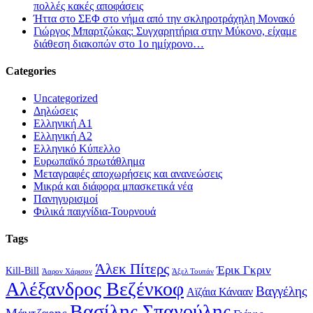
πολλές κακές αποφάσεις
Ήττα στο ΣΕΦ στο νήμα από την σκληροτράχηλη Μονακό
Γιώργος Μπαρτζώκας: Συγχαρητήρια στην Μύκονο, είχαμε
διάθεση διακοπών στο 1ο ημίχρονο…
Categories
Uncategorized
Δηλώσεις
Ελληνική Α1
Ελληνική Α2
Ελληνικό Κύπελλο
Ευρωπαϊκό πρωτάθλημα
Μεταγραφές αποχωρήσεις και ανανεώσεις
Μικρά και διάφορα μπασκετικά νέα
Πανηγυρισμοί
Φιλικά παιχνίδια-Τουρνουά
Tags
Άλεκ Πίτερς
Έρικ Γκριν
Kill-Bill
Άαρον Χάρισον
Άξελ Τουπάν
Αλέξανδρος Βεζένκοφ
Βαγγέλης
Αϊζάια Κάνααν
Βασίλης Σπανούλης