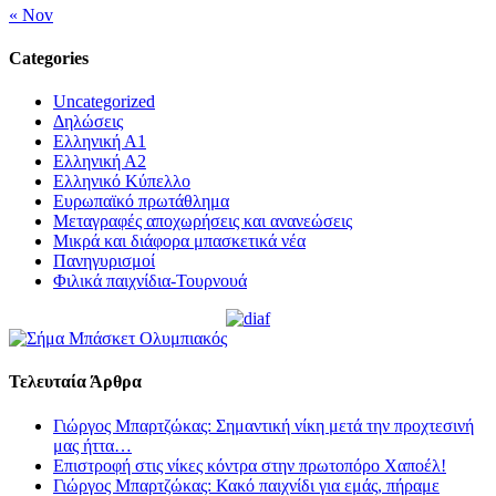
« Nov
Categories
Uncategorized
Δηλώσεις
Ελληνική Α1
Ελληνική Α2
Ελληνικό Κύπελλο
Ευρωπαϊκό πρωτάθλημα
Μεταγραφές αποχωρήσεις και ανανεώσεις
Μικρά και διάφορα μπασκετικά νέα
Πανηγυρισμοί
Φιλικά παιχνίδια-Τουρνουά
Τελευταία Άρθρα
Γιώργος Μπαρτζώκας: Σημαντική νίκη μετά την προχτεσινή
μας ήττα…
Επιστροφή στις νίκες κόντρα στην πρωτοπόρο Χαποέλ!
Γιώργος Μπαρτζώκας: Κακό παιχνίδι για εμάς, πήραμε