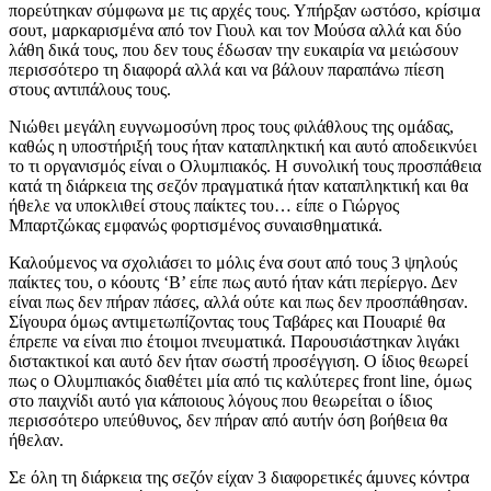
πορεύτηκαν σύμφωνα με τις αρχές τους. Υπήρξαν ωστόσο, κρίσιμα
σουτ, μαρκαρισμένα από τον Γιουλ και τον Μούσα αλλά και δύο
λάθη δικά τους, που δεν τους έδωσαν την ευκαιρία να μειώσουν
περισσότερο τη διαφορά αλλά και να βάλουν παραπάνω πίεση
στους αντιπάλους τους.
Νιώθει μεγάλη ευγνωμοσύνη προς τους φιλάθλους της ομάδας,
καθώς η υποστήριξή τους ήταν καταπληκτική και αυτό αποδεικνύει
το τι οργανισμός είναι ο Ολυμπιακός. Η συνολική τους προσπάθεια
κατά τη διάρκεια της σεζόν πραγματικά ήταν καταπληκτική και θα
ήθελε να υποκλιθεί στους παίκτες του… είπε ο Γιώργος
Μπαρτζώκας εμφανώς φορτισμένος συναισθηματικά.
Καλούμενος να σχολιάσει το μόλις ένα σουτ από τους 3 ψηλούς
παίκτες του, ο κόουτς ‘Β’ είπε πως αυτό ήταν κάτι περίεργο. Δεν
είναι πως δεν πήραν πάσες, αλλά ούτε και πως δεν προσπάθησαν.
Σίγουρα όμως αντιμετωπίζοντας τους Ταβάρες και Πουαριέ θα
έπρεπε να είναι πιο έτοιμοι πνευματικά. Παρουσιάστηκαν λιγάκι
διστακτικοί και αυτό δεν ήταν σωστή προσέγγιση. Ο ίδιος θεωρεί
πως ο Ολυμπιακός διαθέτει μία από τις καλύτερες front line, όμως
στο παιχνίδι αυτό για κάποιους λόγους που θεωρείται ο ίδιος
περισσότερο υπεύθυνος, δεν πήραν από αυτήν όση βοήθεια θα
ήθελαν.
Σε όλη τη διάρκεια της σεζόν είχαν 3 διαφορετικές άμυνες κόντρα