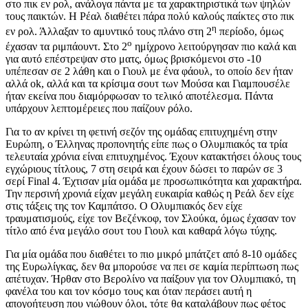
στο πικ εν ρολ, ανάλογα πάντα με τα χαρακτηριστικά των ψηλών
τους παικτών. Η Ρέαλ διαθέτει πάρα πολύ καλούς παίκτες στο πικ
η
εν ρολ. Άλλαξαν το αμυντικό τους πλάνο στη 2
περίοδο, όμως
ο
έχασαν τα ριμπάουντ. Στο 2
ημίχρονο λειτούργησαν πιο καλά και
για αυτό επέστρεψαν στο ματς, όμως βρισκόμενοι στο -10
υπέπεσαν σε 2 λάθη και ο Γιουλ με ένα φάουλ, το οποίο δεν ήταν
αλλά ok, αλλά και τα κρίσιμα σουτ των Μούσα και Γιαμπουσέλε
ήταν εκείνα που διαμόρφωσαν το τελικό αποτέλεσμα. Πάντα
υπάρχουν λεπτομέρειες που παίζουν ρόλο.
Για το αν κρίνει τη φετινή σεζόν της ομάδας επιτυχημένη στην
Ευρώπη, ο Έλληνας προπονητής είπε πως ο Ολυμπιακός τα τρία
τελευταία χρόνια είναι επιτυχημένος. Έχουν κατακτήσει όλους τους
εγχώριους τίτλους, 7 στη σειρά και έχουν δώσει το παρών σε 3
σερί Final 4. Έχτισαν μία ομάδα με προσωπικότητα και χαρακτήρα.
Την περσινή χρονιά είχαν μεγάλη ευκαιρία καθώς η Ρεάλ δεν είχε
στις τάξεις της τον Καμπάτσο. Ο Ολυμπιακός δεν είχε
τραυματισμούς, είχε τον Βεζένκοφ, τον Σλούκα, όμως έχασαν τον
τίτλο από ένα μεγάλο σουτ του Γιουλ και καθαρά λόγω τύχης.
Για μία ομάδα που διαθέτει το πιο μικρό μπάτζετ από 8-10 ομάδες
της Ευρωλίγκας, δεν θα μπορούσε να πει σε καμία περίπτωση πως
απέτυχαν. Ήρθαν στο Βερολίνο να παίξουν για τον Ολυμπιακό, τη
φανέλα του και τον κόσμο τους και όταν περάσει αυτή η
απογοήτευση που νιώθουν όλοι, τότε θα καταλάβουν πως φέτος