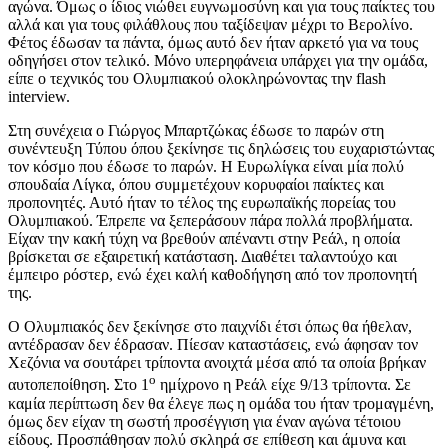
αγώνα. Όμως ο ίδιος νιώθει ευγνωμοσύνη και για τους παίκτες του
αλλά και για τους φιλάθλους που ταξίδεψαν μέχρι το Βερολίνο.
Φέτος έδωσαν τα πάντα, όμως αυτό δεν ήταν αρκετό για να τους
οδηγήσει στον τελικό. Μόνο υπερηφάνεια υπάρχει για την ομάδα,
είπε ο τεχνικός του Ολυμπιακού ολοκληρώνοντας την flash
interview.
Στη συνέχεια ο Γιώργος Μπαρτζώκας έδωσε το παρών στη
συνέντευξη Τύπου όπου ξεκίνησε τις δηλώσεις του ευχαριστώντας
τον κόσμο που έδωσε το παρών. Η Ευρωλίγκα είναι μία πολύ
σπουδαία Λίγκα, όπου συμμετέχουν κορυφαίοι παίκτες και
προπονητές. Αυτό ήταν το τέλος της ευρωπαϊκής πορείας του
Ολυμπιακού. Έπρεπε να ξεπεράσουν πάρα πολλά προβλήματα.
Είχαν την κακή τύχη να βρεθούν απέναντι στην Ρεάλ, η οποία
βρίσκεται σε εξαιρετική κατάσταση. Διαθέτει ταλαντούχο και
έμπειρο ρόστερ, ενώ έχει καλή καθοδήγηση από τον προπονητή
της.
Ο Ολυμπιακός δεν ξεκίνησε στο παιχνίδι έτσι όπως θα ήθελαν,
αντέδρασαν δεν έδρασαν. Πίεσαν καταστάσεις, ενώ άφησαν τον
Χεζόνια να σουτάρει τρίποντα ανοιχτά μέσα από τα οποία βρήκαν
ο
αυτοπεποίθηση. Στο 1
ημίχρονο η Ρεάλ είχε 9/13 τρίποντα. Σε
καμία περίπτωση δεν θα έλεγε πως η ομάδα του ήταν τρομαγμένη,
όμως δεν είχαν τη σωστή προσέγγιση για έναν αγώνα τέτοιου
είδους. Προσπάθησαν πολύ σκληρά σε επίθεση και άμυνα και