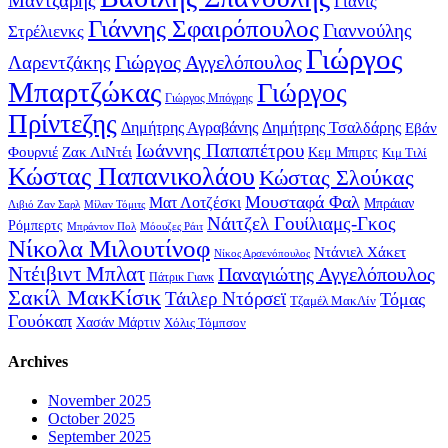
Μάντζαρης
Γιάνις
Γιάννης Σφαιρόπουλος
Γιαννούλης
Στρέλιενκς
Γιώργος
Γιώργος Αγγελόπουλος
Λαρεντζάκης
Μπαρτζώκας
Γιώργος
Γιώργος Μπόγρης
Πρίντεζης
Δημήτρης Αγραβάνης
Δημήτρης Τσαλδάρης
Εβάν
Ιωάννης Παπαπέτρου
Φουρνιέ
Ζακ ΛιΝτέι
Κεμ Μπιρτς
Κιμ Τιλί
Κώστας Παπανικολάου
Κώστας Σλούκας
Μουσταφά Φαλ
Ματ Λοτζέσκι
Μπράιαν
Λιβιό Ζαν Σαρλ
Μίλαν Τόμιτς
Νάιτζελ Γουίλιαμς-Γκος
Ρόμπερτς
Μπράντον Πολ
Μόουζες Ράιτ
Νίκολα Μιλουτίνοφ
Ντάνιελ Χάκετ
Νίκος Αρσενόπουλος
Ντέιβιντ Μπλατ
Παναγιώτης Αγγελόπουλος
Πάτρικ Γιανκ
Σακίλ ΜακΚίσικ
Τάιλερ Ντόρσεϊ
Τόμας
Τζαμέλ ΜακΛίν
Γουόκαπ
Χασάν Μάρτιν
Χόλις Τόμπσον
Archives
November 2025
October 2025
September 2025