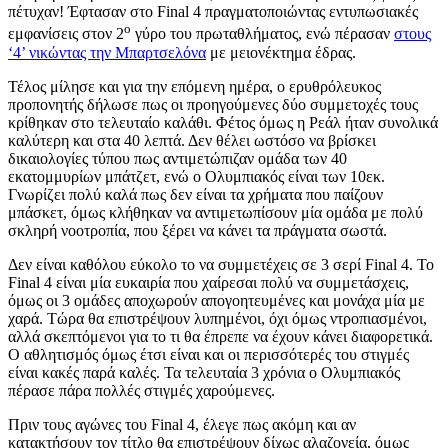
πέτυχαν! Έφτασαν στο Final 4 πραγματοποιώντας εντυπωσιακές
ο
εμφανίσεις στον 2
γύρο του πρωταθλήματος, ενώ πέρασαν
στους
‘4’ νικώντας την Μπαρτσελόνα
με μειονέκτημα έδρας.
Τέλος μίλησε και για την επόμενη ημέρα, ο ερυθρόλευκος
προπονητής δήλωσε πως οι προηγούμενες δύο συμμετοχές τους
κρίθηκαν στο τελευταίο καλάθι. Φέτος όμως η Ρεάλ ήταν συνολικά
καλύτερη και στα 40 λεπτά. Δεν θέλει ωστόσο να βρίσκει
δικαιολογίες τύπου πως αντιμετώπιζαν ομάδα των 40
εκατομμυρίων μπάτζετ, ενώ ο Ολυμπιακός είναι των 10εκ.
Γνωρίζει πολύ καλά πως δεν είναι τα χρήματα που παίζουν
μπάσκετ, όμως κλήθηκαν να αντιμετωπίσουν μία ομάδα με πολύ
σκληρή νοοτροπία, που ξέρει να κάνει τα πράγματα σωστά.
Δεν είναι καθόλου εύκολο το να συμμετέχεις σε 3 σερί Final 4. Το
Final 4 είναι μία ευκαιρία που χαίρεσαι πολύ να συμμετάσχεις,
όμως οι 3 ομάδες αποχωρούν απογοητευμένες και μονάχα μία με
χαρά. Τώρα θα επιστρέψουν λυπημένοι, όχι όμως ντροπιασμένοι,
αλλά σκεπτόμενοι για το τι θα έπρεπε να έχουν κάνει διαφορετικά.
Ο αθλητισμός όμως έτσι είναι και οι περισσότερές του στιγμές
είναι κακές παρά καλές. Τα τελευταία 3 χρόνια ο Ολυμπιακός
πέρασε πάρα πολλές στιγμές χαρούμενες.
Πριν τους αγώνες του Final 4, έλεγε πως ακόμη και αν
κατακτήσουν τον τίτλο θα επιστρέψουν δίχως αλαζονεία, όμως