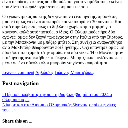
είναι ο παίκτης εκείνος που θυσιάζεται για την ομάδα του, εκείνος
που δίνει το παράδειγμα στους συμπαίκτες του.
Ο εγωκεντρικός παίκτης δεν γίνεται να είναι ηγέτης, πρόσθεσε,
μπορεί όμως να είναι παικταράς και να σκοράρει 30 πόντους. Και
αυτό συμπλήρωσε, πως το δηλώσει χωρίς καμία μομφή για
κανέναν, απλά αυτό πιστεύει ο ίδιος. Ο Ολυμπιακός πήρε δύο
αγώνες, όμως δεν ξεχνά πως έχασαν στην Ιταλία από την Βίρτους,
με την Μπασκόνια με μπάζερ μπίτερ. Στη συνέχεια αναρωτήθηκε
αν ο ΜακΙντάιρ θεωρούνταν ποτέ ηγέτης… Όχι απάντησε όμως με
δύο σουτ του χάρισε στην ομάδα του δύο νίκες. Ή ο Μονέκε ήταν
ποτέ ηγέτης αναρωτήθηκε ο Γιώργος Μπαρτζώκας τονίζοντας πως
μέσα σε ένα σύνολο όλοι μπορούν να γίνουν απαραίτητοι…
Leave a comment
Δηλώσεις
Γιώργος Μπαρτζώκας
Post navigation
‹
Πέρασε αλώβητος την πρώτη διαβολοβδομάδα του 2024 ο
Ολυμπιακός…
Νίκησε και στα Λιόσια ο Ολυμπιακός δίνοντας σερί στις νίκες
του…
›
Share this on ...