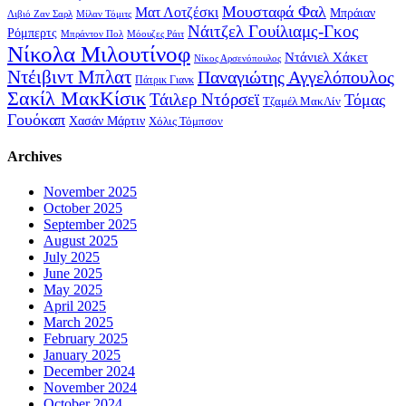
Μουσταφά Φαλ
Ματ Λοτζέσκι
Μπράιαν
Λιβιό Ζαν Σαρλ
Μίλαν Τόμιτς
Νάιτζελ Γουίλιαμς-Γκος
Ρόμπερτς
Μπράντον Πολ
Μόουζες Ράιτ
Νίκολα Μιλουτίνοφ
Ντάνιελ Χάκετ
Νίκος Αρσενόπουλος
Ντέιβιντ Μπλατ
Παναγιώτης Αγγελόπουλος
Πάτρικ Γιανκ
Σακίλ ΜακΚίσικ
Τάιλερ Ντόρσεϊ
Τόμας
Τζαμέλ ΜακΛίν
Γουόκαπ
Χασάν Μάρτιν
Χόλις Τόμπσον
Archives
November 2025
October 2025
September 2025
August 2025
July 2025
June 2025
May 2025
April 2025
March 2025
February 2025
January 2025
December 2024
November 2024
October 2024