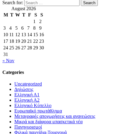
Search for:
August 2026
M
T
W
T
F
S
S
1
2
3
4
5
6
7
8
9
10
11
12
13
14
15
16
17
18
19
20
21
22
23
24
25
26
27
28
29
30
31
« Nov
Categories
Uncategorized
Δηλώσεις
Ελληνική Α1
Ελληνική Α2
Ελληνικό Κύπελλο
Ευρωπαϊκό πρωτάθλημα
Μεταγραφές αποχωρήσεις και ανανεώσεις
Μικρά και διάφορα μπασκετικά νέα
Πανηγυρισμοί
Φιλικά παιχνίδια-Τουρνουά