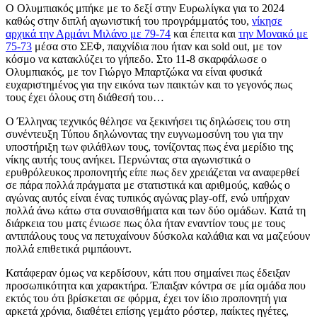
Ο Ολυμπιακός μπήκε με το δεξί στην Ευρωλίγκα για το 2024
καθώς στην διπλή αγωνιστική του προγράμματός του,
νίκησε
αρχικά την Αρμάνι Μιλάνο με 79-74
και έπειτα και
την Μονακό με
75-73
μέσα στο ΣΕΦ, παιχνίδια που ήταν και sold out, με τον
κόσμο να κατακλύζει το γήπεδο. Στο 11-8 σκαρφάλωσε ο
Ολυμπιακός, με τον Γιώργο Μπαρτζώκα να είναι φυσικά
ευχαριστημένος για την εικόνα των παικτών και το γεγονός πως
τους έχει όλους στη διάθεσή του…
Ο Έλληνας τεχνικός θέλησε να ξεκινήσει τις δηλώσεις του στη
συνέντευξη Τύπου δηλώνοντας την ευγνωμοσύνη του για την
υποστήριξη των φιλάθλων τους, τονίζοντας πως ένα μερίδιο της
νίκης αυτής τους ανήκει. Περνώντας στα αγωνιστικά ο
ερυθρόλευκος προπονητής είπε πως δεν χρειάζεται να αναφερθεί
σε πάρα πολλά πράγματα με στατιστικά και αριθμούς, καθώς ο
αγώνας αυτός είναι ένας τυπικός αγώνας play-off, ενώ υπήρχαν
πολλά άνω κάτω στα συναισθήματα και των δύο ομάδων. Κατά τη
διάρκεια του ματς ένιωσε πως όλα ήταν εναντίον τους με τους
αντιπάλους τους να πετυχαίνουν δύσκολα καλάθια και να μαζεύουν
πολλά επιθετικά ριμπάουντ.
Κατάφεραν όμως να κερδίσουν, κάτι που σημαίνει πως έδειξαν
προσωπικότητα και χαρακτήρα. Έπαιξαν κόντρα σε μία ομάδα που
εκτός του ότι βρίσκεται σε φόρμα, έχει τον ίδιο προπονητή για
αρκετά χρόνια, διαθέτει επίσης γεμάτο ρόστερ, παίκτες ηγέτες,