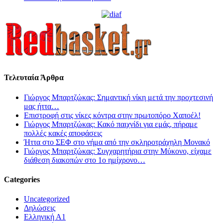
Τελευταία Άρθρα
Γιώργος Μπαρτζώκας: Σημαντική νίκη μετά την προχτεσινή
μας ήττα…
Επιστροφή στις νίκες κόντρα στην πρωτοπόρο Χαποέλ!
Γιώργος Μπαρτζώκας: Κακό παιχνίδι για εμάς, πήραμε
πολλές κακές αποφάσεις
Ήττα στο ΣΕΦ στο νήμα από την σκληροτράχηλη Μονακό
Γιώργος Μπαρτζώκας: Συγχαρητήρια στην Μύκονο, είχαμε
διάθεση διακοπών στο 1ο ημίχρονο…
Categories
Uncategorized
Δηλώσεις
Ελληνική Α1