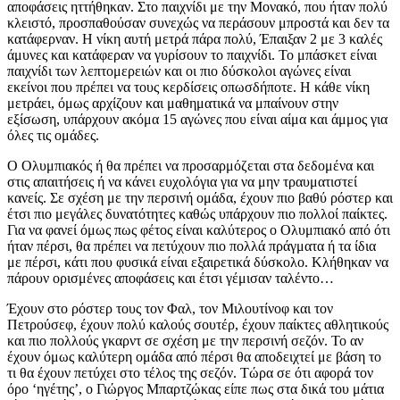
αποφάσεις ηττήθηκαν. Στο παιχνίδι με την Μονακό, που ήταν πολύ
κλειστό, προσπαθούσαν συνεχώς να περάσουν μπροστά και δεν τα
κατάφερναν. Η νίκη αυτή μετρά πάρα πολύ, Έπαιξαν 2 με 3 καλές
άμυνες και κατάφεραν να γυρίσουν το παιχνίδι. Το μπάσκετ είναι
παιχνίδι των λεπτομερειών και οι πιο δύσκολοι αγώνες είναι
εκείνοι που πρέπει να τους κερδίσεις οπωσδήποτε. Η κάθε νίκη
μετράει, όμως αρχίζουν και μαθηματικά να μπαίνουν στην
εξίσωση, υπάρχουν ακόμα 15 αγώνες που είναι αίμα και άμμος για
όλες τις ομάδες.
Ο Ολυμπιακός ή θα πρέπει να προσαρμόζεται στα δεδομένα και
στις απαιτήσεις ή να κάνει ευχολόγια για να μην τραυματιστεί
κανείς. Σε σχέση με την περσινή ομάδα, έχουν πιο βαθύ ρόστερ και
έτσι πιο μεγάλες δυνατότητες καθώς υπάρχουν πιο πολλοί παίκτες.
Για να φανεί όμως πως φέτος είναι καλύτερος ο Ολυμπιακό από ότι
ήταν πέρσι, θα πρέπει να πετύχουν πιο πολλά πράγματα ή τα ίδια
με πέρσι, κάτι που φυσικά είναι εξαιρετικά δύσκολο. Κλήθηκαν να
πάρουν ορισμένες αποφάσεις και έτσι γέμισαν ταλέντο…
Έχουν στο ρόστερ τους τον Φαλ, τον Μιλουτίνοφ και τον
Πετρούσεφ, έχουν πολύ καλούς σουτέρ, έχουν παίκτες αθλητικούς
και πιο πολλούς γκαρντ σε σχέση με την περσινή σεζόν. Το αν
έχουν όμως καλύτερη ομάδα από πέρσι θα αποδειχτεί με βάση το
τι θα έχουν πετύχει στο τέλος της σεζόν. Τώρα σε ότι αφορά τον
όρο ‘ηγέτης’, ο Γιώργος Μπαρτζώκας είπε πως στα δικά του μάτια