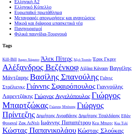
Ελληνική Α2
Ελληνικό Κύπελλο
Ευρωπαϊκό πρωτάθλημα
Μεταγραφές αποχωρήσεις και ανανεώσεις
Μικρά και διάφορα μπασκετικά νέα
Πανηγυρισμοί
Φιλικά παιχνίδια-Τουρνουά
Tags
Άλεκ Πίτερς
Έρικ Γκριν
Kill-Bill
Άαρον Χάρισον
Άξελ Τουπάν
Αλέξανδρος Βεζένκοφ
Βαγγέλης
Αϊζάια Κάνααν
Βασίλης Σπανούλης
Μάντζαρης
Γιάνις
Γιάννης Σφαιρόπουλος
Γιαννούλης
Στρέλιενκς
Γιώργος
Γιώργος Αγγελόπουλος
Λαρεντζάκης
Μπαρτζώκας
Γιώργος
Γιώργος Μπόγρης
Πρίντεζης
Δημήτρης Αγραβάνης
Δημήτρης Τσαλδάρης
Εβάν
Ιωάννης Παπαπέτρου
Φουρνιέ
Ζακ ΛιΝτέι
Κεμ Μπιρτς
Κιμ Τιλί
Κώστας Παπανικολάου
Κώστας Σλούκας