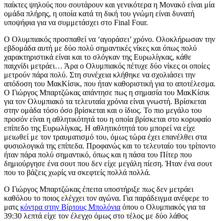
παίκτες ψηλούς που σουτάρουν και γενικότερα η Μονακό είναι μία
ομάδα πλήρης, η οποία κατά τη δική του γνώμη είναι δυνατή
υποψήφια για να συμμετάσχει στο Final Four.
Ο Ολυμπιακός προσπαθεί να ‘αγοράσει’ χρόνο. Ολοκλήρωσαν την
εβδομάδα αυτή με δύο πολύ σημαντικές νίκες και όπως πολύ
χαρακτηριστικά είναι και το σλόγκαν της Ευρωλίγκας, κάθε
παιχνίδι μετράει… Άρα ο Ολυμπιακός πέτυχε δύο νίκες οι οποίες
μετρούν πάρα πολύ. Στη συνέχεια κλήθηκε να σχολιάσει την
απόδοση του ΜακΚίσικ, που ήταν καθοριστική για το αποτέλεσμα.
Ο Γιώργος Μπαρτζώκας απάντησε πως η σημασία του ΜακΚίσικ
για τον Ολυμπιακό τα τελευταία χρόνια είναι γνωστή. Βρίσκεται
στην ομάδα τόσο όσο βρίσκεται και ο ίδιος. Το πιο μεγάλο του
προσόν είναι η αθλητικότητά του η οποία βρίσκεται στο κορυφαίο
επίπεδο της Ευρωλίγκας. Η αθλητικότητά του μπορεί να είχε
μειωθεί με τον τραυματισμό του, όμως τώρα έχει επανέλθει στα
φυσιολογικά της επίπεδα. Προφανώς και το τελευταίο του τρίποντο
ήταν πάρα πολύ σημαντικό, όπως και η πάσα του Πίτερ που
δημιούργησε ένα σουτ που δεν είχε μεγάλη πίεση. Ήταν ένα σουτ
που το βάζεις χωρίς να σκεφτείς πολλά πολλά.
Ο Γιώργος Μπαρτζώκας έπειτα υποστήριξε πως δεν μετράει
καθόλου το ποιος ελέγχει τον αγώνα. Για παράδειγμα ανέφερε το
ματς
κόντρα στην Βίρτους Μπολόνια
όπου ο Ολυμπιακός για τα
39:30 λεπτά είχε τον έλεγχο όμως στο τέλος με δύο λάθος