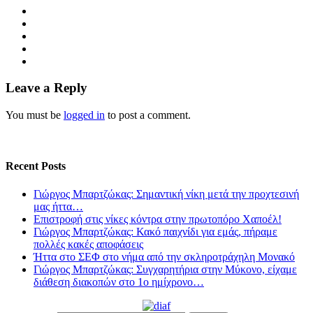
Leave a Reply
You must be
logged in
to post a comment.
Recent Posts
Γιώργος Μπαρτζώκας: Σημαντική νίκη μετά την προχτεσινή
μας ήττα…
Επιστροφή στις νίκες κόντρα στην πρωτοπόρο Χαποέλ!
Γιώργος Μπαρτζώκας: Κακό παιχνίδι για εμάς, πήραμε
πολλές κακές αποφάσεις
Ήττα στο ΣΕΦ στο νήμα από την σκληροτράχηλη Μονακό
Γιώργος Μπαρτζώκας: Συγχαρητήρια στην Μύκονο, είχαμε
διάθεση διακοπών στο 1ο ημίχρονο…