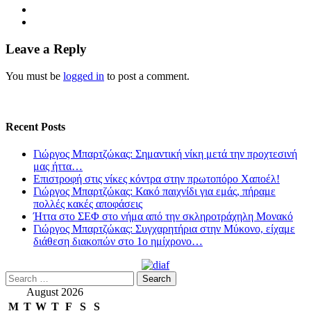
Leave a Reply
You must be
logged in
to post a comment.
Recent Posts
Γιώργος Μπαρτζώκας: Σημαντική νίκη μετά την προχτεσινή
μας ήττα…
Επιστροφή στις νίκες κόντρα στην πρωτοπόρο Χαποέλ!
Γιώργος Μπαρτζώκας: Κακό παιχνίδι για εμάς, πήραμε
πολλές κακές αποφάσεις
Ήττα στο ΣΕΦ στο νήμα από την σκληροτράχηλη Μονακό
Γιώργος Μπαρτζώκας: Συγχαρητήρια στην Μύκονο, είχαμε
διάθεση διακοπών στο 1ο ημίχρονο…
Search
for:
August 2026
M
T
W
T
F
S
S