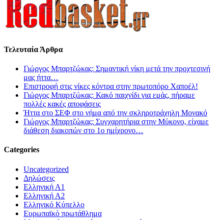
Τελευταία Άρθρα
Γιώργος Μπαρτζώκας: Σημαντική νίκη μετά την προχτεσινή
μας ήττα…
Επιστροφή στις νίκες κόντρα στην πρωτοπόρο Χαποέλ!
Γιώργος Μπαρτζώκας: Κακό παιχνίδι για εμάς, πήραμε
πολλές κακές αποφάσεις
Ήττα στο ΣΕΦ στο νήμα από την σκληροτράχηλη Μονακό
Γιώργος Μπαρτζώκας: Συγχαρητήρια στην Μύκονο, είχαμε
διάθεση διακοπών στο 1ο ημίχρονο…
Categories
Uncategorized
Δηλώσεις
Ελληνική Α1
Ελληνική Α2
Ελληνικό Κύπελλο
Ευρωπαϊκό πρωτάθλημα