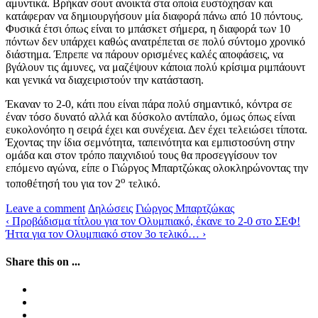
αμυντικά. Βρήκαν σουτ ανοικτά στα οποία ευστόχησαν και
κατάφεραν να δημιουργήσουν μία διαφορά πάνω από 10 πόντους.
Φυσικά έτσι όπως είναι το μπάσκετ σήμερα, η διαφορά των 10
πόντων δεν υπάρχει καθώς ανατρέπεται σε πολύ σύντομο χρονικό
διάστημα. Έπρεπε να πάρουν ορισμένες καλές αποφάσεις, να
βγάλουν τις άμυνες, να μαζέψουν κάποια πολύ κρίσιμα ριμπάουντ
και γενικά να διαχειριστούν την κατάσταση.
Έκαναν το 2-0, κάτι που είναι πάρα πολύ σημαντικό, κόντρα σε
έναν τόσο δυνατό αλλά και δύσκολο αντίπαλο, όμως όπως είναι
ευκολονόητο η σειρά έχει και συνέχεια. Δεν έχει τελειώσει τίποτα.
Έχοντας την ίδια σεμνότητα, ταπεινότητα και εμπιστοσύνη στην
ομάδα και στον τρόπο παιχνιδιού τους θα προσεγγίσουν τον
επόμενο αγώνα, είπε ο Γιώργος Μπαρτζώκας ολοκληρώνοντας την
ο
τοποθέτησή του για τον 2
τελικό.
Leave a comment
Δηλώσεις
Γιώργος Μπαρτζώκας
Post
‹
Προβάδισμα τίτλου για τον Ολυμπιακό, έκανε το 2-0 στο ΣΕΦ!
Ήττα για τον Ολυμπιακό στον 3ο τελικό…
›
navigation
Share this on ...