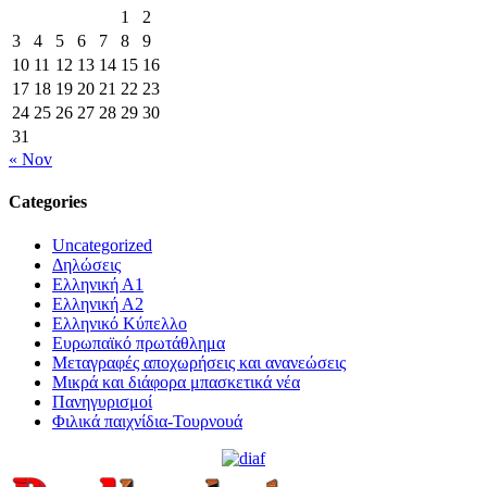
1
2
3
4
5
6
7
8
9
10
11
12
13
14
15
16
17
18
19
20
21
22
23
24
25
26
27
28
29
30
31
« Nov
Categories
Uncategorized
Δηλώσεις
Ελληνική Α1
Ελληνική Α2
Ελληνικό Κύπελλο
Ευρωπαϊκό πρωτάθλημα
Μεταγραφές αποχωρήσεις και ανανεώσεις
Μικρά και διάφορα μπασκετικά νέα
Πανηγυρισμοί
Φιλικά παιχνίδια-Τουρνουά