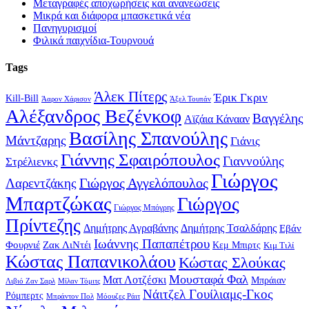
Μεταγραφές αποχωρήσεις και ανανεώσεις
Μικρά και διάφορα μπασκετικά νέα
Πανηγυρισμοί
Φιλικά παιχνίδια-Τουρνουά
Tags
Άλεκ Πίτερς
Έρικ Γκριν
Kill-Bill
Άαρον Χάρισον
Άξελ Τουπάν
Αλέξανδρος Βεζένκοφ
Βαγγέλης
Αϊζάια Κάνααν
Βασίλης Σπανούλης
Μάντζαρης
Γιάνις
Γιάννης Σφαιρόπουλος
Γιαννούλης
Στρέλιενκς
Γιώργος
Γιώργος Αγγελόπουλος
Λαρεντζάκης
Μπαρτζώκας
Γιώργος
Γιώργος Μπόγρης
Πρίντεζης
Δημήτρης Αγραβάνης
Δημήτρης Τσαλδάρης
Εβάν
Ιωάννης Παπαπέτρου
Φουρνιέ
Ζακ ΛιΝτέι
Κεμ Μπιρτς
Κιμ Τιλί
Κώστας Παπανικολάου
Κώστας Σλούκας
Μουσταφά Φαλ
Ματ Λοτζέσκι
Μπράιαν
Λιβιό Ζαν Σαρλ
Μίλαν Τόμιτς
Νάιτζελ Γουίλιαμς-Γκος
Ρόμπερτς
Μπράντον Πολ
Μόουζες Ράιτ