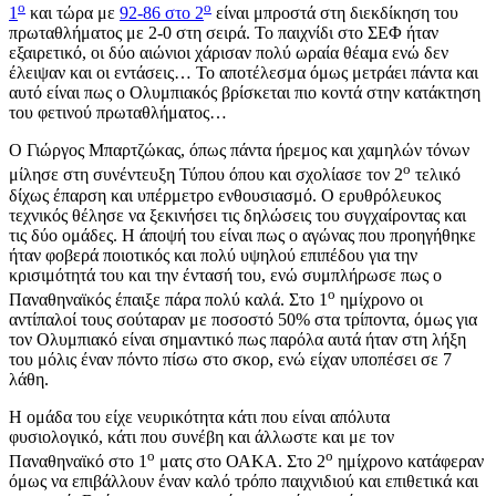
ο
ο
1
και τώρα με
92-86 στο 2
είναι μπροστά στη διεκδίκηση του
πρωταθλήματος με 2-0 στη σειρά. Το παιχνίδι στο ΣΕΦ ήταν
εξαιρετικό, οι δύο αιώνιοι χάρισαν πολύ ωραία θέαμα ενώ δεν
έλειψαν και οι εντάσεις… Το αποτέλεσμα όμως μετράει πάντα και
αυτό είναι πως ο Ολυμπιακός βρίσκεται πιο κοντά στην κατάκτηση
του φετινού πρωταθλήματος…
Ο Γιώργος Μπαρτζώκας, όπως πάντα ήρεμος και χαμηλών τόνων
ο
μίλησε στη συνέντευξη Τύπου όπου και σχολίασε τον 2
τελικό
δίχως έπαρση και υπέρμετρο ενθουσιασμό. Ο ερυθρόλευκος
τεχνικός θέλησε να ξεκινήσει τις δηλώσεις του συγχαίροντας και
τις δύο ομάδες. Η άποψή του είναι πως ο αγώνας που προηγήθηκε
ήταν φοβερά ποιοτικός και πολύ υψηλού επιπέδου για την
κρισιμότητά του και την έντασή του, ενώ συμπλήρωσε πως ο
ο
Παναθηναϊκός έπαιξε πάρα πολύ καλά. Στο 1
ημίχρονο οι
αντίπαλοί τους σούταραν με ποσοστό 50% στα τρίποντα, όμως για
τον Ολυμπιακό είναι σημαντικό πως παρόλα αυτά ήταν στη λήξη
του μόλις έναν πόντο πίσω στο σκορ, ενώ είχαν υποπέσει σε 7
λάθη.
Η ομάδα του είχε νευρικότητα κάτι που είναι απόλυτα
φυσιολογικό, κάτι που συνέβη και άλλωστε και με τον
ο
ο
Παναθηναϊκό στο 1
ματς στο ΟΑΚΑ. Στο 2
ημίχρονο κατάφεραν
όμως να επιβάλλουν έναν καλό τρόπο παιχνιδιού και επιθετικά και