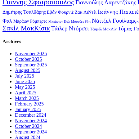
Γιάννης Σφαιρόπουλος
Γιαννούλης Λαρεντζάκης
Ιωάννης Παπαπέ
Δημήτρης Τσαλδάρης
Εβάν Φουρνιέ
Ζακ ΛιΝτέι
Νάιτζελ Γουίλιαμς
Φαλ
Μπράιαν Ρόμπερτς
Μπράντον Πολ
Μόουζες Ράιτ
Σακίλ ΜακΚίσικ
Τάιλερ Ντόρσεϊ
Τόμας Γ
Τζαμέλ ΜακΛίν
Archives
November 2025
October 2025
September 2025
August 2025
July 2025
June 2025
May 2025
April 2025
March 2025
February 2025
January 2025
December 2024
November 2024
October 2024
September 2024
August 2024