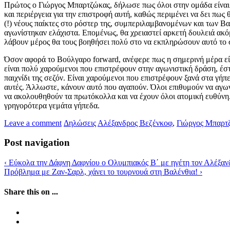
Πρώτος ο Γιώργος Μπαρτζώκας, δήλωσε πως όλοι στην ομάδα είναι εν
και περιέργεια για την επιστροφή αυτή, καθώς περιμένει να δει πως
(!) νέους παίκτες στο ρόστερ της, συμπεριλαμβανομένων και των Β
αγωνίστηκαν ελάχιστα. Επομένως, θα χρειαστεί αρκετή δουλειά ακό
λάβουν μέρος θα τους βοηθήσει πολύ στο να εκπληρώσουν αυτό το 
Όσον αφορά το Βούλγαρο forward, ανέφερε πως η σημερινή μέρα εί
είναι πολύ χαρούμενοι που επιστρέφουν στην αγωνιστική δράση, έσ
παιχνίδι της σεζόν. Είναι χαρούμενοι που επιστρέφουν ξανά στα γ
αυτές. Άλλωστε, κάνουν αυτό που αγαπούν. Όλοι επιθυμούν να αγων
να ακολουθηθούν τα πρωτόκολλα και να έχουν όλοι ατομική ευθύνη.
γρηγορότερα γεμάτα γήπεδα.
Leave a comment
Δηλώσεις
Αλέξανδρος Βεζένκοφ
,
Γιώργος Μπαρτ
Post navigation
‹
Εύκολα την Δάφνη Δαφνίου ο Ολυμπιακός Β΄ με ηγέτη τον Αλέξαν
Πρόβλημα με Ζαν-Σαρλ, χάνει το τουρνουά στη Βαλένθια!
›
Share this on ...