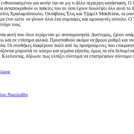
θουσιασμένοι για αυτήν την αν μη τι άλλο περίεργη κατάσταση. Ο ίδ
 θα ανταποκριθούν οι παίκτες του σε όσα έχουν δουλέψει όλο αυτό το
ασίλη Χραλαμπόπουλο, Οκτάβιους Έλις και Τζαμέλ ΜακΚίσικ, οι οποί
μα έτσι ώστε να γίνουν όλοι ένα συμπαγές και ομοιογενές σύνολο. 
στόχο τους.
ναι αυτή που όλοι περίμεναν με ανυπομονησία. Δυστυχώς, έχουν υπά
τω και σε επίσημα φιλικά. Προσπαθούν ακόμα να βρουν ρυθμό και να
ήπεδα. Οι συνθήκες διαφέρουν πολύ από τις προηγούμενες που επικρατ
ίζονται μπροστά σε κόσμο και γεμάτα γήπεδα, όμως τα νέα δεδομένα 
 Κλείνοντας, δήλωσε πως ελπίζει σύντομα να επιστρέψουν σύντομα ο
ζώκας
δρο Νικολαΐδη