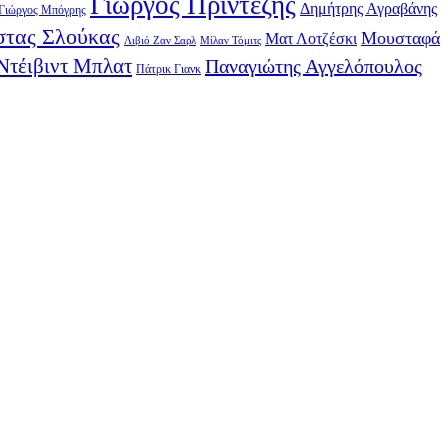
Γιώργος Πρίντεζης
Δημήτρης Αγραβάνης
Γιώργος Μπόγρης
τας Σλούκας
Μουσταφά
Ματ Λοτζέσκι
Λιβιό Ζαν Σαρλ
Μίλαν Τόμιτς
Ντέιβιντ Μπλατ
Παναγιώτης Αγγελόπουλος
Πάτρικ Γιανκ