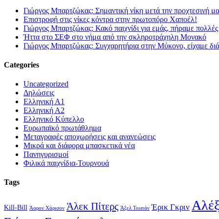
Γιώργος Μπαρτζώκας: Σημαντική νίκη μετά την προχτεσινή μ
Επιστροφή στις νίκες κόντρα στην πρωτοπόρο Χαποέλ!
Γιώργος Μπαρτζώκας: Κακό παιχνίδι για εμάς, πήραμε πολλές
Ήττα στο ΣΕΦ στο νήμα από την σκληροτράχηλη Μονακό
Γιώργος Μπαρτζώκας: Συγχαρητήρια στην Μύκονο, είχαμε δι
Categories
Uncategorized
Δηλώσεις
Ελληνική Α1
Ελληνική Α2
Ελληνικό Κύπελλο
Ευρωπαϊκό πρωτάθλημα
Μεταγραφές αποχωρήσεις και ανανεώσεις
Μικρά και διάφορα μπασκετικά νέα
Πανηγυρισμοί
Φιλικά παιχνίδια-Τουρνουά
Tags
Αλέξ
Άλεκ Πίτερς
Έρικ Γκριν
Kill-Bill
Άαρον Χάρισον
Άξελ Τουπάν