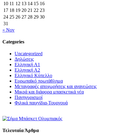
10
11
12
13
14
15
16
17
18
19
20
21
22
23
24
25
26
27
28
29
30
31
« Nov
Categories
Uncategorized
Δηλώσεις
Ελληνική Α1
Ελληνική Α2
Ελληνικό Κύπελλο
Ευρωπαϊκό πρωτάθλημα
Μεταγραφές αποχωρήσεις και ανανεώσεις
Μικρά και διάφορα μπασκετικά νέα
Πανηγυρισμοί
Φιλικά παιχνίδια-Τουρνουά
Τελευταία Άρθρα