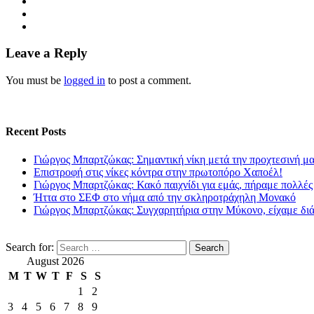
Leave a Reply
You must be
logged in
to post a comment.
Recent Posts
Γιώργος Μπαρτζώκας: Σημαντική νίκη μετά την προχτεσινή μ
Επιστροφή στις νίκες κόντρα στην πρωτοπόρο Χαποέλ!
Γιώργος Μπαρτζώκας: Κακό παιχνίδι για εμάς, πήραμε πολλές
Ήττα στο ΣΕΦ στο νήμα από την σκληροτράχηλη Μονακό
Γιώργος Μπαρτζώκας: Συγχαρητήρια στην Μύκονο, είχαμε δι
Search for:
August 2026
M
T
W
T
F
S
S
1
2
3
4
5
6
7
8
9