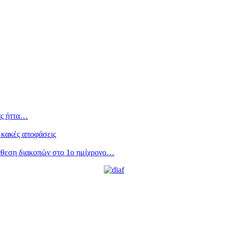
ας ήττα…
 κακές αποφάσεις
άθεση διακοπών στο 1ο ημίχρονο…