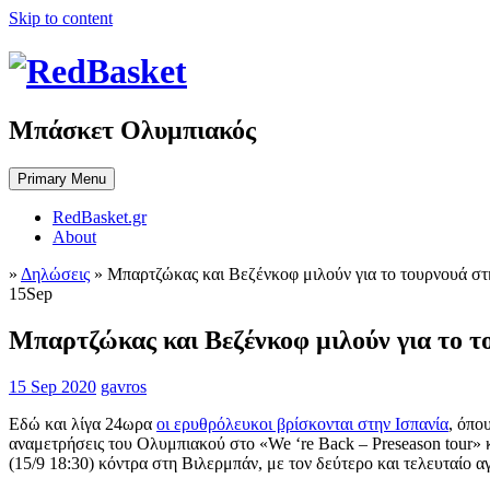
Skip to content
Μπάσκετ Ολυμπιακός
Primary Menu
RedBasket.gr
About
»
Δηλώσεις
»
Μπαρτζώκας και Βεζένκοφ μιλούν για το τουρνουά στ
15
Sep
Μπαρτζώκας και Βεζένκοφ μιλούν για το τ
15 Sep 2020
gavros
Εδώ και λίγα 24ωρα
οι ερυθρόλευκοι βρίσκονται στην Ισπανία
, όπο
αναμετρήσεις του Ολυμπιακού στο «We ‘re Back – Preseason tour» 
(15/9 18:30) κόντρα στη Βιλερμπάν, με τον δεύτερο και τελευταίο α