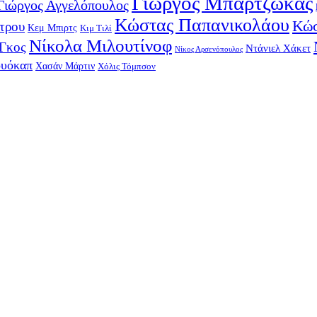
Γιώργος Μπαρτζώκας
Γιώργος Αγγελόπουλος
Κώστας Παπανικολάου
Κώσ
τρου
Κεμ Μπιρτς
Κιμ Τιλί
Νίκολα Μιλουτίνοφ
-Γκος
Ντάνιελ Χάκετ
Νίκος Αρσενόπουλος
ουόκαπ
Χασάν Μάρτιν
Χόλις Τόμπσον