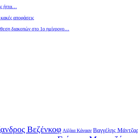
ας ήττα…
 κακές αποφάσεις
άθεση διακοπών στο 1ο ημίχρονο…
ανδρος Βεζένκοφ
Βαγγέλης Μάντζα
Αϊζάια Κάνααν