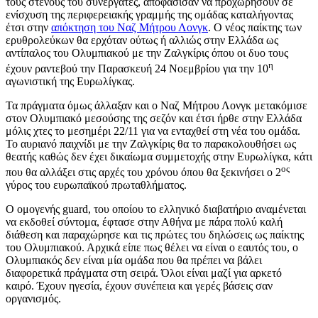
τους στενούς του συνεργάτες, αποφάσισαν να προχωρήσουν σε
ενίσχυση της περιφερειακής γραμμής της ομάδας καταλήγοντας
έτσι στην
απόκτηση του Ναζ Μήτρου Λονγκ
. Ο νέος παίκτης των
ερυθρολεύκων θα ερχόταν ούτως ή αλλιώς στην Ελλάδα ως
αντίπαλος του Ολυμπιακού με την Ζαλγκίρις όπου οι δυο τους
η
έχουν ραντεβού την Παρασκευή 24 Νοεμβρίου για την 10
αγωνιστική της Ευρωλίγκας.
Τα πράγματα όμως άλλαξαν και ο Ναζ Μήτρου Λονγκ μετακόμισε
στον Ολυμπιακό μεσούσης της σεζόν και έτσι ήρθε στην Ελλάδα
μόλις χτες το μεσημέρι 22/11 για να ενταχθεί στη νέα του ομάδα.
Το αυριανό παιχνίδι με την Ζαλγκίρις θα το παρακολουθήσει ως
θεατής καθώς δεν έχει δικαίωμα συμμετοχής στην Ευρωλίγκα, κάτι
ος
που θα αλλάξει στις αρχές του χρόνου όπου θα ξεκινήσει ο 2
γύρος του ευρωπαϊκού πρωταθλήματος.
Ο ομογενής guard, του οποίου το ελληνικό διαβατήριο αναμένεται
να εκδοθεί σύντομα, έφτασε στην Αθήνα με πάρα πολύ καλή
διάθεση και παραχώρησε και τις πρώτες του δηλώσεις ως παίκτης
του Ολυμπιακού. Αρχικά είπε πως θέλει να είναι ο εαυτός του, ο
Ολυμπιακός δεν είναι μία ομάδα που θα πρέπει να βάλει
διαφορετικά πράγματα στη σειρά. Όλοι είναι μαζί για αρκετό
καιρό. Έχουν ηγεσία, έχουν συνέπεια και γερές βάσεις σαν
οργανισμός.