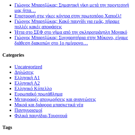
Γιώργος Μπαρτζώκας: Σημαντική νίκη μετά την προχτεσινή
μας ήττα…
Επιστροφή στις νίκες κόντρα στην πρωτοπόρο Χαποέλ!
Γιώργος Μπαρτζώκας: Κακό παιχνίδι για εμάς, πήραμε
πολλές κακές αποφάσεις
Ήττα στο ΣΕΦ στο νήμα από την σκληροτράχηλη Μονακό
Γιώργος Μπαρτζώκας: Συγχαρητήρια στην Μύκονο, είχαμε
διάθεση διακοπών στο 1ο ημίχρονο…
Categories
Uncategorized
Δηλώσεις
Ελληνική Α1
Ελληνική Α2
Ελληνικό Κύπελλο
Ευρωπαϊκό πρωτάθλημα
Μεταγραφές αποχωρήσεις και ανανεώσεις
Μικρά και διάφορα μπασκετικά νέα
Πανηγυρισμοί
Φιλικά παιχνίδια-Τουρνουά
Tags