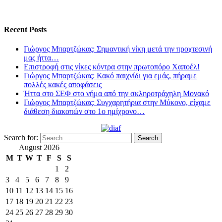
Recent Posts
Γιώργος Μπαρτζώκας: Σημαντική νίκη μετά την προχτεσινή
μας ήττα…
Επιστροφή στις νίκες κόντρα στην πρωτοπόρο Χαποέλ!
Γιώργος Μπαρτζώκας: Κακό παιχνίδι για εμάς, πήραμε
πολλές κακές αποφάσεις
Ήττα στο ΣΕΦ στο νήμα από την σκληροτράχηλη Μονακό
Γιώργος Μπαρτζώκας: Συγχαρητήρια στην Μύκονο, είχαμε
διάθεση διακοπών στο 1ο ημίχρονο…
Search for:
August 2026
M
T
W
T
F
S
S
1
2
3
4
5
6
7
8
9
10
11
12
13
14
15
16
17
18
19
20
21
22
23
24
25
26
27
28
29
30