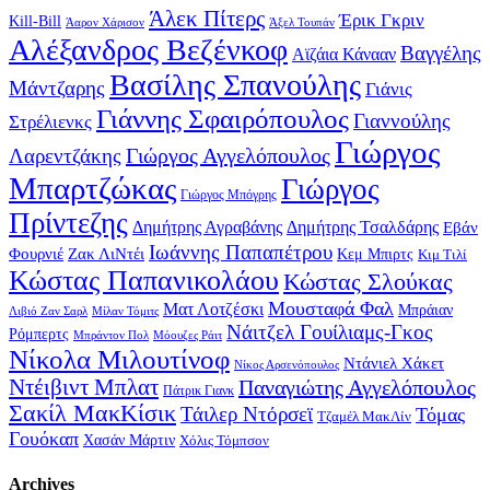
Άλεκ Πίτερς
Έρικ Γκριν
Kill-Bill
Άαρον Χάρισον
Άξελ Τουπάν
Αλέξανδρος Βεζένκοφ
Βαγγέλης
Αϊζάια Κάνααν
Βασίλης Σπανούλης
Μάντζαρης
Γιάνις
Γιάννης Σφαιρόπουλος
Γιαννούλης
Στρέλιενκς
Γιώργος
Γιώργος Αγγελόπουλος
Λαρεντζάκης
Μπαρτζώκας
Γιώργος
Γιώργος Μπόγρης
Πρίντεζης
Δημήτρης Αγραβάνης
Δημήτρης Τσαλδάρης
Εβάν
Ιωάννης Παπαπέτρου
Φουρνιέ
Ζακ ΛιΝτέι
Κεμ Μπιρτς
Κιμ Τιλί
Κώστας Παπανικολάου
Κώστας Σλούκας
Μουσταφά Φαλ
Ματ Λοτζέσκι
Μπράιαν
Λιβιό Ζαν Σαρλ
Μίλαν Τόμιτς
Νάιτζελ Γουίλιαμς-Γκος
Ρόμπερτς
Μπράντον Πολ
Μόουζες Ράιτ
Νίκολα Μιλουτίνοφ
Ντάνιελ Χάκετ
Νίκος Αρσενόπουλος
Ντέιβιντ Μπλατ
Παναγιώτης Αγγελόπουλος
Πάτρικ Γιανκ
Σακίλ ΜακΚίσικ
Τάιλερ Ντόρσεϊ
Τόμας
Τζαμέλ ΜακΛίν
Γουόκαπ
Χασάν Μάρτιν
Χόλις Τόμπσον
Archives