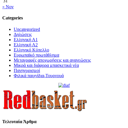
31
« Nov
Categories
Uncategorized
Δηλώσεις
Ελληνική Α1
Ελληνική Α2
Ελληνικό Κύπελλο
Ευρωπαϊκό πρωτάθλημα
Μεταγραφές αποχωρήσεις και ανανεώσεις
Μικρά και διάφορα μπασκετικά νέα
Πανηγυρισμοί
Φιλικά παιχνίδια-Τουρνουά
Τελευταία Άρθρα