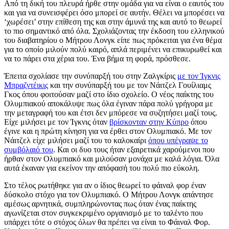
Από τη δική του πλευρά ήρθε στην ομάδα για να είναι ο εαυτός του
και για να συνεισφέρει όσο μπορεί σε αυτήν. Θέλει να μπορέσει να
‘χωρέσει’ στην επίθεση της και στην άμυνά της και αυτό το θεωρεί
το πιο σημαντικό από όλα. Σχολιάζοντας την έκδοση του ελληνικού
του διαβατηρίου ο Μήτρου Λονγκ είπε πως πρόκειται για ένα θέμα
για το οποίο μιλούν πολύ καιρό, απλά περιμένει να επικυρωθεί και
να το πάρει στα χέρια του. Ένα βήμα τη φορά, πρόσθεσε.
Έπειτα σχολίασε την συνύπαρξή του στην Ζαλγκίρις
με τον Ίγκνις
Μπραζντέικις
και την συνύπαρξή του με τον Νάιτζελ Γουίλιαμς
Γκος όπου φοιτούσαν μαζί στο ίδιο σχολείο. Ο νέος παίκτης του
Ολυμπιακού αποκάλυψε πως όλα έγιναν πάρα πολύ γρήγορα με
την μεταγραφή του και έτσι δεν μπόρεσε να συζητήσει μαζί τους.
Είχε μιλήσει με τον Ίγκνις όταν
βρίσκονταν στην Κύπρο
όπου
έγινε και η πρώτη κίνηση για να έρθει στον Ολυμπιακό. Με τον
Νάιτζελ είχε μιλήσει μαζί του το καλοκαίρι
όπου υπέγραψε το
συμβόλαιό του
. Και οι δυο τους ήταν εξαιρετικά χαρούμενοι που
ήρθαν στον Ολυμπιακό και μιλούσαν μονάχα με καλά λόγια. Όλα
αυτά έκαναν για εκείνον την απόφασή του πολύ πιο εύκολη.
Στο τέλος ρωτήθηκε για αν ο ίδιος θεωρεί το φάιναλ φορ έναν
δύσκολο στόχο για τον Ολυμπιακό. Ο Μήτρου Λονγκ απάντησε
αμέσως αρνητικά, συμπληρώνοντας πως όταν ένας παίκτης
αγωνίζεται στον συγκεκριμένο οργανισμό με το ταλέντο που
υπάρχει τότε ο στόχος όλων θα πρέπει να είναι το Φάιναλ Φορ.