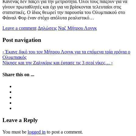
Κανένας δεν παίζει για την μετριότητα. Όλοι τους παίζουν για να
γίνουν πρωταθλητές και όχι για να βρίσκονται τελευταίοι στις
στατιστικές. Ο ίδιος θεωρεί την παρουσία του Ολυμπιακού στο
Φάιναλ Φορ έναν στόχο απόλυτα ρεαλιστικό…
Leave a comment
Δηλώσεις
Ναζ Μήτρου Λονγκ
Post navigation
‹
Έκανε δικό του τον Μήτρου Λονγκ για τα επόμενα τρία χρόνια ο
Ολυμπιακός
Νίκησε και την Ζαλγκίρις και έφτασε τις 3 σερί νίκες…
›
Share this on ...
Leave a Reply
You must be
logged in
to post a comment.