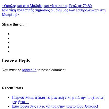
‹
Θρύλος και στη Μαδρίτη και νίκη επί της Ρεάλ με 79-80
Μια νίκη πολλαπλής σημασίας ο θρίαμβος των ερυθρολεύκων στη
Μαδρίτη!
›
Share this on ...
Leave a Reply
You must be
logged in
to post a comment.
Recent Posts
Γιώργος Μπαρτζώκας: Σημαντική νίκη μετά την προχτεσινή
μας ήττα…
Επιστροφή στις νίκες κόντρα στην πρωτοπόρο Χαποέλ!