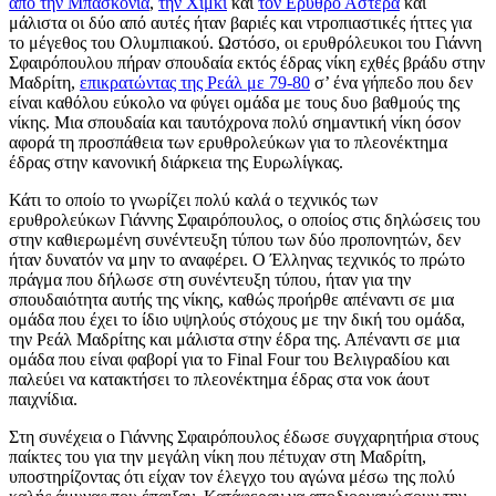
από την Μπασκόνια
,
την Χίμκι
και
τον Ερυθρό Αστέρα
και
μάλιστα οι δύο από αυτές ήταν βαριές και ντροπιαστικές ήττες για
το μέγεθος του Ολυμπιακού. Ωστόσο, οι ερυθρόλευκοι του Γιάννη
Σφαιρόπουλου πήραν σπουδαία εκτός έδρας νίκη εχθές βράδυ στην
Μαδρίτη,
επικρατώντας της Ρεάλ με 79-80
σ’ ένα γήπεδο που δεν
είναι καθόλου εύκολο να φύγει ομάδα με τους δυο βαθμούς της
νίκης. Μια σπουδαία και ταυτόχρονα πολύ σημαντική νίκη όσον
αφορά τη προσπάθεια των ερυθρολεύκων για το πλεονέκτημα
έδρας στην κανονική διάρκεια της Ευρωλίγκας.
Κάτι το οποίο το γνωρίζει πολύ καλά ο τεχνικός των
ερυθρολεύκων Γιάννης Σφαιρόπουλος, ο οποίος στις δηλώσεις του
στην καθιερωμένη συνέντευξη τύπου των δύο προπονητών, δεν
ήταν δυνατόν να μην το αναφέρει. Ο Έλληνας τεχνικός το πρώτο
πράγμα που δήλωσε στη συνέντευξη τύπου, ήταν για την
σπουδαιότητα αυτής της νίκης, καθώς προήρθε απέναντι σε μια
ομάδα που έχει το ίδιο υψηλούς στόχους με την δική του ομάδα,
την Ρεάλ Μαδρίτης και μάλιστα στην έδρα της. Απέναντι σε μια
ομάδα που είναι φαβορί για το Final Four του Βελιγραδίου και
παλεύει να κατακτήσει το πλεονέκτημα έδρας στα νοκ άουτ
παιχνίδια.
Στη συνέχεια ο Γιάννης Σφαιρόπουλος έδωσε συγχαρητήρια στους
παίκτες του για την μεγάλη νίκη που πέτυχαν στη Μαδρίτη,
υποστηρίζοντας ότι είχαν τον έλεγχο του αγώνα μέσω της πολύ