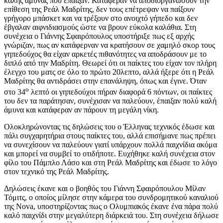
καλής άμυνας που έπαιξαν. Κατάφεραν να αποδιοργανώσουν την
επίθεση της Ρεάλ Μαδρίτης, δεν τους επέτρεψαν να παίξουν
γρήγορο μπάσκετ και να τρέξουν στο ανοιχτό γήπεδο και δεν
έβγαλαν αιφνιδιασμούς ώστε να βρουν εύκολα καλάθια. Στη
συνέχεια ο Γιάννης Σφαιρόπουλος υποστήριξε πως εξ αρχής
γνώριζαν, πως αν κατάφερναν να κρατήσουν σε χαμηλό σκορ τους
γηπεδούχος θα είχαν αρκετές πιθανότητες να αποδράσουν με το
διπλό από την Μαδρίτη. Θεωρεί ότι οι παίκτες του είχαν τον πλήρη
έλεγχο του ματς σε όλο το πρώτο 20λεπτο, αλλά ήξερε ότι η Ρεάλ
Μαδρίτης θα αντιδράσει στην επανάληψη, όπως και έγινε. Όταν
ο
στο 34
λεπτό οι γηπεδούχοι πήραν διαφορά 6 πόντων, οι παίκτες
του δεν τα παράτησαν, συνέχισαν να παλεύουν, έπαιξαν πολύ καλή
άμυνα και κατάφεραν αν πάρουν τη μεγάλη νίκη.
Ολοκληρώνοντας τις δηλώσεις του ο Έλληνας τεχνικός έδωσε και
πάλι συγχαρητήρια στους παίκτες του, αλλά επισήμανε πως πρέπει
να συνεχίσουν να παλεύουν γιατί υπάρχουν πολλά παιχνίδια ακόμα
και μπορεί να συμβεί το οτιδήποτε. Ευχήθηκε καλή συνέχεια στον
φίλο του Πάμπλο Λάσο και στη Ρεάλ Μαδρίτης και έδωσε το λόγο
στον τεχνικό της Ρεάλ Μαδρίτης.
Δηλώσεις έκανε και ο βοηθός του Γιάννη Σφαιρόπουλου Μίλαν
Τόμιτς, ο οποίος μίλησε στην κάμερα του συνδρομητικού καναλιού
της Νova, υποστηρίζοντας πως ο Ολυμπιακός έκανε ένα πάρα πολύ
καλό παιχνίδι στην μεγαλύτερη διάρκειά του. Στη συνέχεια δήλωσε