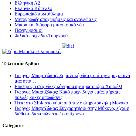
Ελληνική Α2
Ελληνικό Κύπελλο
Ευρωπαϊκό πρωτάθλημα
Μεταγραφές αποχωρήσεις και ανανεώσεις
Μικρά και διάφορα μπασκετικά νέα
Πανηγυρισμοί
Φιλικά παιχνίδια-Τουρνουά
Τελευταία Άρθρα
Γιώργος Μπαρτζώκας: Σημαντική νίκη μετά την προχτεσινή
μας ήττα…
Επιστροφή στις νίκες κόντρα στην πρωτοπόρο Χαποέλ!
Γιώργος Μπαρτζώκας: Κακό παιχνίδι για εμάς, πήραμε
πολλές κακές αποφάσεις
Ήττα στο ΣΕΦ στο νήμα από την σκληροτράχηλη Μονακό
Γιώργος Μπαρτζώκας: Συγχαρητήρια στην Μύκονο, είχαμε
διάθεση διακοπών στο 1ο ημίχρονο…
Categories