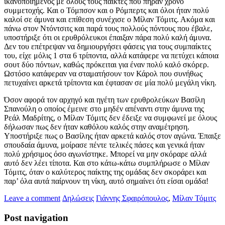
ικανοποιημένος με όλους τους παίκτες που πήραν χρόνο
συμμετοχής. Και ο Τόμπσον και ο Ρόμπερτς και όλοι ήταν πολύ
καλοί σε άμυνα και επίθεση συνέχισε ο Μίλαν Τόμιτς. Ακόμα και
πάνω στον Ντόντσιτς και παρά τους πολλούς πόντους που έβαλε,
υποστήριξε ότι οι ερυθρόλευκοι έπαιξαν πάρα πολύ καλή άμυνα.
Δεν του επέτρεψαν να δημιουργήσει φάσεις για τους συμπαίκτες
του, είχε μόλις 1 στα 6 τρίποντα, αλλά κατάφερε να πετύχει κάποια
σουτ δύο πόντων, καθώς πρόκειται για έναν πολύ καλό σκόρερ.
Ωστόσο κατάφεραν να σταματήσουν τον Κάρολ που συνήθως
πετυχαίνει αρκετά τρίποντα και έφτασαν σε μία πολύ μεγάλη νίκη.
Όσον αφορά τον αρχηγό και ηγέτη των ερυθρολεύκων Βασίλη
Σπανούλη ο οποίος έμεινε στο μηδέν απέναντι στην άμυνα της
Ρεάλ Μαδρίτης, ο Μίλαν Τόμιτς δεν έδειξε να συμφωνεί με όλους
δήλωσαν πως δεν ήταν καθόλου καλός στην αναμέτρηση.
Υποστήριξε πως ο Βασίλης ήταν αρκετά καλός στον αγώνα. Έπαιξε
σπουδαία άμυνα, μοίρασε πέντε τελικές πάσες και γενικά ήταν
πολύ χρήσιμος όσο αγωνίστηκε. Μπορεί να μην σκόραρε αλλά
αυτό δεν λέει τίποτα. Και στο κάτω-κάτω συμπλήρωσε ο Μίλαν
Τόμιτς, όταν ο καλύτερος παίκτης της ομάδας δεν σκοράρει και
παρ’ όλα αυτά παίρνουν τη νίκη, αυτό σημαίνει ότι είσαι ομάδα!
Leave a comment
Δηλώσεις
Γιάννης Σφαιρόπουλος
,
Μίλαν Τόμιτς
Post navigation