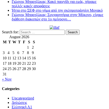
Γιώργος Μπαρτζώκας: Κακό παιχνίδι για εμάς, πήραμε
πολλές κακές αποφάσεις
Ήττα στο ΣΕΦ στο νήμα από την σκληροτράχηλη Μονακό
Γιώργος Μπαρτζώκας: Συγχαρητήρια στην Μύκονο, είχαμε
διάθεση διακοπών στο 1ο ημίχρονο…
Search for:
August 2026
M
T
W
T
F
S
S
1
2
3
4
5
6
7
8
9
10
11
12
13
14
15
16
17
18
19
20
21
22
23
24
25
26
27
28
29
30
31
« Nov
Categories
Uncategorized
Δηλώσεις
Ελληνική Α1