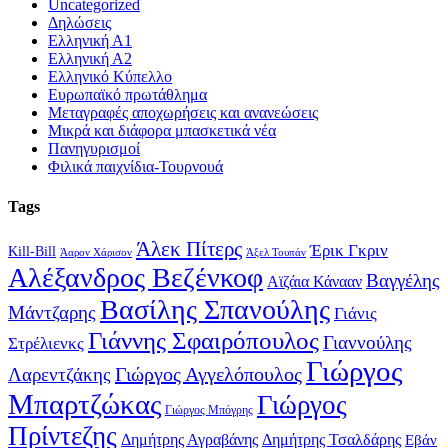
Uncategorized
Δηλώσεις
Ελληνική Α1
Ελληνική Α2
Ελληνικό Κύπελλο
Ευρωπαϊκό πρωτάθλημα
Μεταγραφές αποχωρήσεις και ανανεώσεις
Μικρά και διάφορα μπασκετικά νέα
Πανηγυρισμοί
Φιλικά παιχνίδια-Τουρνουά
Tags
Άλεκ Πίτερς
Έρικ Γκριν
Kill-Bill
Άαρον Χάρισον
Άξελ Τουπάν
Αλέξανδρος Βεζένκοφ
Βαγγέλης
Αϊζάια Κάνααν
Βασίλης Σπανούλης
Μάντζαρης
Γιάνις
Γιάννης Σφαιρόπουλος
Γιαννούλης
Στρέλιενκς
Γιώργος
Γιώργος Αγγελόπουλος
Λαρεντζάκης
Μπαρτζώκας
Γιώργος
Γιώργος Μπόγρης
Πρίντεζης
Δημήτρης Αγραβάνης
Δημήτρης Τσαλδάρης
Εβάν