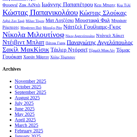
Ιωάννης Παπαπέτρου
Φουρνιέ
Ζακ ΛιΝτέι
Κεμ Μπιρτς
Κιμ Τιλί
Κώστας Παπανικολάου
Κώστας Σλούκας
Μουσταφά Φαλ
Ματ Λοτζέσκι
Μπράιαν
Λιβιό Ζαν Σαρλ
Μίλαν Τόμιτς
Νάιτζελ Γουίλιαμς-Γκος
Ρόμπερτς
Μπράντον Πολ
Μόουζες Ράιτ
Νίκολα Μιλουτίνοφ
Ντάνιελ Χάκετ
Νίκος Αρσενόπουλος
Ντέιβιντ Μπλατ
Παναγιώτης Αγγελόπουλος
Πάτρικ Γιανκ
Σακίλ ΜακΚίσικ
Τάιλερ Ντόρσεϊ
Τόμας
Τζαμέλ ΜακΛίν
Γουόκαπ
Χασάν Μάρτιν
Χόλις Τόμπσον
Archives
November 2025
October 2025
September 2025
August 2025
July 2025
June 2025
May 2025
April 2025
March 2025
February 2025
January 2025