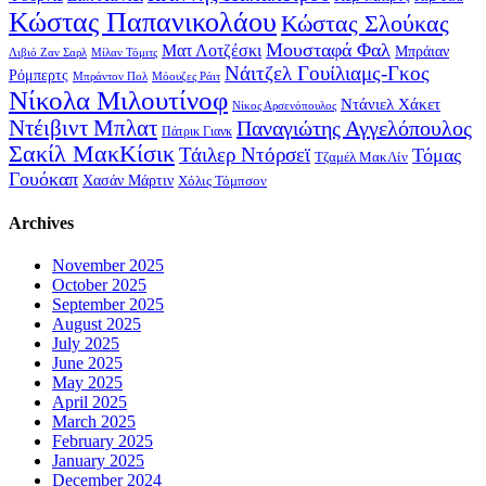
Κώστας Παπανικολάου
Κώστας Σλούκας
Μουσταφά Φαλ
Ματ Λοτζέσκι
Μπράιαν
Λιβιό Ζαν Σαρλ
Μίλαν Τόμιτς
Νάιτζελ Γουίλιαμς-Γκος
Ρόμπερτς
Μπράντον Πολ
Μόουζες Ράιτ
Νίκολα Μιλουτίνοφ
Ντάνιελ Χάκετ
Νίκος Αρσενόπουλος
Ντέιβιντ Μπλατ
Παναγιώτης Αγγελόπουλος
Πάτρικ Γιανκ
Σακίλ ΜακΚίσικ
Τάιλερ Ντόρσεϊ
Τόμας
Τζαμέλ ΜακΛίν
Γουόκαπ
Χασάν Μάρτιν
Χόλις Τόμπσον
Archives
November 2025
October 2025
September 2025
August 2025
July 2025
June 2025
May 2025
April 2025
March 2025
February 2025
January 2025
December 2024