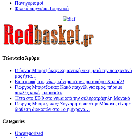
Πανηγυρισμοί
Φιλικά παιχνίδια-Τουρνουά
Τελευταία Άρθρα
Γιώργος Μπαρτζώκας: Σημαντική νίκη μετά την προχτεσινή
μας ήττα…
Επιστροφή στις νίκες κόντρα στην πρωτοπόρο Χαποέλ!
Γιώργος Μπαρτζώκας: Κακό παιχνίδι για εμάς, πήραμε
πολλές κακές αποφάσεις
Ήττα στο ΣΕΦ στο νήμα από την σκληροτράχηλη Μονακό
Γιώργος Μπαρτζώκας: Συγχαρητήρια στην Μύκονο, είχαμε
διάθεση διακοπών στο 1ο ημίχρονο…
Categories
Uncategorized