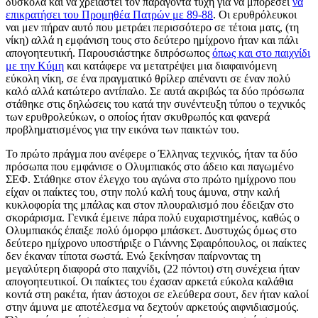
δύσκολα και να χρειαστεί τον παράγοντα τύχη για να μπορέσει
να
επικρατήσει του Προμηθέα Πατρών με 89-88
. Οι ερυθρόλευκοι
ναι μεν πήραν αυτό που μετράει περισσότερο σε τέτοια ματς, (τη
νίκη) αλλά η εμφάνιση τους στο δεύτερο ημίχρονο ήταν και πάλι
απογοητευτική. Παρουσιάστηκε διπρόσωπος
όπως και στο παιχνίδι
με την Κύμη
και κατάφερε να μετατρέψει μια διαφαινόμενη
εύκολη νίκη, σε ένα πραγματικό θρίλερ απέναντι σε έναν πολύ
καλό αλλά κατώτερο αντίπαλο. Σε αυτά ακριβώς τα δύο πρόσωπα
στάθηκε στις δηλώσεις του κατά την συνέντευξη τύπου ο τεχνικός
των ερυθρολεύκων, ο οποίος ήταν σκυθρωπός και φανερά
προβληματισμένος για την εικόνα των παικτών του.
Το πρώτο πράγμα που ανέφερε ο Έλληνας τεχνικός, ήταν τα δύο
πρόσωπα που εμφάνισε ο Ολυμπιακός στο άδειο και παγωμένο
ΣΕΦ. Στάθηκε στον έλεγχο του αγώνα στο πρώτο ημίχρονο που
είχαν οι παίκτες του, στην πολύ καλή τους άμυνα, στην καλή
κυκλοφορία της μπάλας και στον πλουραλισμό που έδειξαν στο
σκοράρισμα. Γενικά έμεινε πάρα πολύ ευχαριστημένος, καθώς ο
Ολυμπιακός έπαιξε πολύ όμορφο μπάσκετ. Δυστυχώς όμως στο
δεύτερο ημίχρονο υποστήριξε ο Γιάννης Σφαιρόπουλος, οι παίκτες
δεν έκαναν τίποτα σωστά. Ενώ ξεκίνησαν παίρνοντας τη
μεγαλύτερη διαφορά στο παιχνίδι, (22 πόντοι) στη συνέχεια ήταν
απογοητευτικοί. Οι παίκτες του έχασαν αρκετά εύκολα καλάθια
κοντά στη ρακέτα, ήταν άστοχοι σε ελεύθερα σουτ, δεν ήταν καλοί
στην άμυνα με αποτέλεσμα να δεχτούν αρκετούς αιφνιδιασμούς.