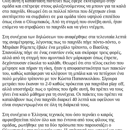
Όλη αυτή η κατάσταση πιστεύει πως έφερε εκνευρισμό στην
ομάδα και επέτρεψε στους φιλοξενούμενους να μπουν για τα καλά
στο παιχνίδι. Θεωρεί ότι οι πολλοί πόντοι που δέχτηκαν είναι
ανεπίτρεπτο να συμβαίνει σε μια ομάδα τόσο υψηλού επιπέδου
όπως είναι ο Ολυμπιακός. Από τη στιγμή που συνέβη αυτό, ήταν
επόμενο να στραβώσει το παιχνίδι και να γίνει ντέρμπι.
Στη συνέχεια των δηλώσεων του αναφέρθηκε στα τελευταία λεπτά
της αναμέτρησης, λέγοντας πως το παιχνίδι πήγε πόντο-πόντο, ο
Μπράιαν Ρόμπετς έβαλε ένα μεγάλο τρίποντο, ο Βασίλης
Σπανούλης πήγε σε ένας εναντίον ενός και σκόραρε τρεις φορές,
αλλά από τη στιγμή που αμυντικά δεν μάρκαραν όπως έπρεπε,
δεχόντουσαν εύκολα το καλάθι. Θεωρεί ότι στο τέλος εκείνο που
μέτρησε και πήραν τη νίκη, ήταν η αποφασιστικότητα των παικτών
του, καθώς κατάφεραν να κλέψουν τη μπάλα και να πετύχουν ένα
πολύ μεγάλο τρίποντο με τον Κώστα Παπανικολάου. Σίγουρα
μετράει που έκαναν το 2-0 καθώς πρόκειται για παιχνίδια play off,
αλλά υποστήριξε πως ο τρόπος που ήρθε αυτή, θα πρέπει να τους
γίνει ένα καλό μάθημα για τη συνέχεια. Οι παίκτες του πρέπει να
καταλάβουν πως ένα παιχνίδι διαρκεί 40 λεπτά και οφείλουν να
είναι συγκεντρωμένοι σε όλη τη διάρκειά τους.
Στη συνέχεια ο Έλληνας τεχνικός που όσο περνάει ο καιρός
αμφισβητείται πλέον όλο και πιο έντονα από τους φίλους της
ομάδας, ρωτήθηκε για τα δύο πρόσωπα που παρουσιάζει ο