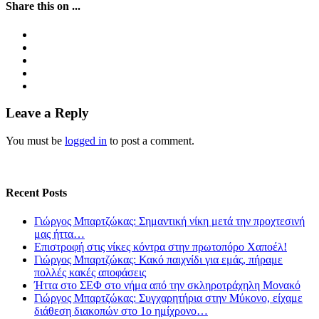
Share this on ...
Leave a Reply
You must be
logged in
to post a comment.
Recent Posts
Γιώργος Μπαρτζώκας: Σημαντική νίκη μετά την προχτεσινή
μας ήττα…
Επιστροφή στις νίκες κόντρα στην πρωτοπόρο Χαποέλ!
Γιώργος Μπαρτζώκας: Κακό παιχνίδι για εμάς, πήραμε
πολλές κακές αποφάσεις
Ήττα στο ΣΕΦ στο νήμα από την σκληροτράχηλη Μονακό
Γιώργος Μπαρτζώκας: Συγχαρητήρια στην Μύκονο, είχαμε
διάθεση διακοπών στο 1ο ημίχρονο…