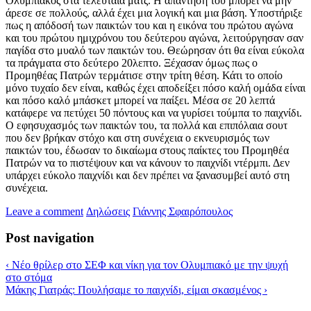
Ολυμπιακός στα τελευταία ματς. Η απάντησή του μπορεί να μην
άρεσε σε πολλούς, αλλά έχει μια λογική και μια βάση. Υποστήριξε
πως η απόδοσή των παικτών του και η εικόνα του πρώτου αγώνα
και του πρώτου ημιχρόνου του δεύτερου αγώνα, λειτούργησαν σαν
παγίδα στο μυαλό των παικτών του. Θεώρησαν ότι θα είναι εύκολα
τα πράγματα στο δεύτερο 20λεπτο. Ξέχασαν όμως πως ο
Προμηθέας Πατρών τερμάτισε στην τρίτη θέση. Κάτι το οποίο
μόνο τυχαίο δεν είναι, καθώς έχει αποδείξει πόσο καλή ομάδα είναι
και πόσο καλό μπάσκετ μπορεί να παίξει. Μέσα σε 20 λεπτά
κατάφερε να πετύχει 50 πόντους και να γυρίσει τούμπα το παιχνίδι.
Ο εφησυχασμός των παικτών του, τα πολλά και επιπόλαια σουτ
που δεν βρήκαν στόχο και στη συνέχεια ο εκνευρισμός των
παικτών του, έδωσαν το δικαίωμα στους παίκτες του Προμηθέα
Πατρών να το πιστέψουν και να κάνουν το παιχνίδι ντέρμπι. Δεν
υπάρχει εύκολο παιχνίδι και δεν πρέπει να ξανασυμβεί αυτό στη
συνέχεια.
Leave a comment
Δηλώσεις
Γιάννης Σφαιρόπουλος
Post navigation
‹
Νέο θρίλερ στο ΣΕΦ και νίκη για τον Ολυμπιακό με την ψυχή
στο στόμα
Μάκης Γιατράς: Πουλήσαμε το παιχνίδι, είμαι σκασμένος
›