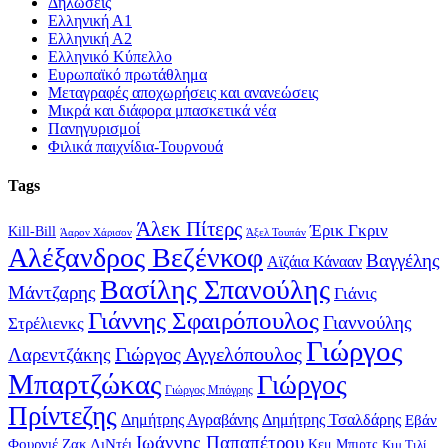
Δηλώσεις
Ελληνική Α1
Ελληνική Α2
Ελληνικό Κύπελλο
Ευρωπαϊκό πρωτάθλημα
Μεταγραφές αποχωρήσεις και ανανεώσεις
Μικρά και διάφορα μπασκετικά νέα
Πανηγυρισμοί
Φιλικά παιχνίδια-Τουρνουά
Tags
Άλεκ Πίτερς
Έρικ Γκριν
Kill-Bill
Άαρον Χάρισον
Άξελ Τουπάν
Αλέξανδρος Βεζένκοφ
Βαγγέλης
Αϊζάια Κάνααν
Βασίλης Σπανούλης
Μάντζαρης
Γιάνις
Γιάννης Σφαιρόπουλος
Γιαννούλης
Στρέλιενκς
Γιώργος
Γιώργος Αγγελόπουλος
Λαρεντζάκης
Μπαρτζώκας
Γιώργος
Γιώργος Μπόγρης
Πρίντεζης
Δημήτρης Αγραβάνης
Δημήτρης Τσαλδάρης
Εβάν
Ιωάννης Παπαπέτρου
Φουρνιέ
Ζακ ΛιΝτέι
Κεμ Μπιρτς
Κιμ Τιλί