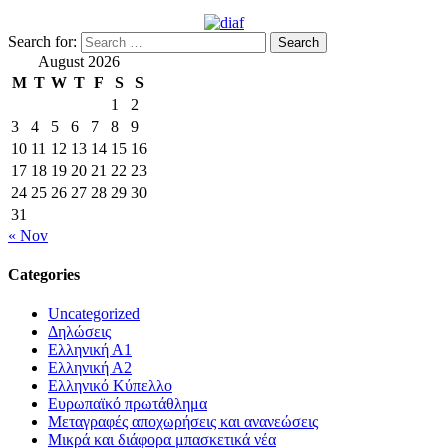
Search for:
August 2026
M
T
W
T
F
S
S
1
2
3
4
5
6
7
8
9
10
11
12
13
14
15
16
17
18
19
20
21
22
23
24
25
26
27
28
29
30
31
« Nov
Categories
Uncategorized
Δηλώσεις
Ελληνική Α1
Ελληνική Α2
Ελληνικό Κύπελλο
Ευρωπαϊκό πρωτάθλημα
Μεταγραφές αποχωρήσεις και ανανεώσεις
Μικρά και διάφορα μπασκετικά νέα