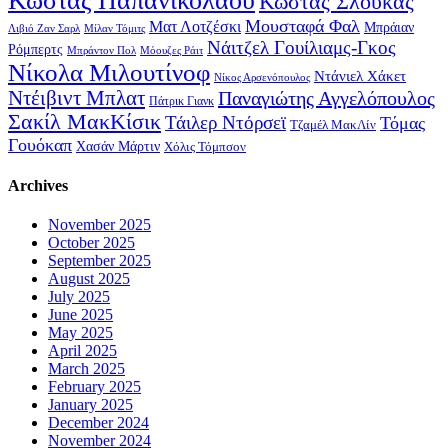
Κώστας Παπανικολάου
Κώστας Σλούκας
Μουσταφά Φαλ
Ματ Λοτζέσκι
Μπράιαν
Λιβιό Ζαν Σαρλ
Μίλαν Τόμιτς
Νάιτζελ Γουίλιαμς-Γκος
Ρόμπερτς
Μπράντον Πολ
Μόουζες Ράιτ
Νίκολα Μιλουτίνοφ
Ντάνιελ Χάκετ
Νίκος Αρσενόπουλος
Ντέιβιντ Μπλατ
Παναγιώτης Αγγελόπουλος
Πάτρικ Γιανκ
Σακίλ ΜακΚίσικ
Τάιλερ Ντόρσεϊ
Τόμας
Τζαμέλ ΜακΛίν
Γουόκαπ
Χασάν Μάρτιν
Χόλις Τόμπσον
Archives
November 2025
October 2025
September 2025
August 2025
July 2025
June 2025
May 2025
April 2025
March 2025
February 2025
January 2025
December 2024
November 2024