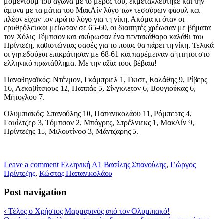
μομέντουμ του αγώνα με το μέρος του, εκμεταλλεύτηκε και την
άμυνα με τα μάτια του ΜακΛίν λόγο των τεσσάρων φάουλ και
πλέον είχαν τον πρώτο λόγο για τη νίκη. Ακόμα κι όταν οι
ερυθρόλευκοι μείωσαν σε 65-60, οι διαιτητές χρέωσαν με βήματα
τον Χόλις Τόμπσον και ακύρωσαν ένα πεντακάθαρο καλάθι του
Πρίντεζη, καθιστώντας σαφές για το ποιος θα πάρει τη νίκη. Τελικά
οι γηπεδούχοι επικράτησαν με 68-61 και παρέμειναν αήττητοι στο
ελληνικό πρωτάθλημα. Με την αξία τους βέβαια!
Παναθηναϊκός: Ντένμον, Γκάμπριελ 1, Γκιστ, Καλάθης 9, Ρίβερς
16, Λεκαβίτσιους 12, Παππάς 5, Σίνγκλετον 6, Βουγιούκας 6,
Μήτογλου 7.
Ολυμπιακός: Σπανούλης 10, Παπανικολάου 11, Ρόμπερτς 4,
Γουίλτζερ 3, Τόμπσον 2, Μπόγρης, Στρέλνιεκς 1, ΜακΛίν 9,
Πρίντεζης 13, Μιλουτίνοφ 3, Μάντζαρης 5.
Leave a comment
Ελληνική Α1
Βασίλης Σπανούλης
,
Γιώργος
Πρίντεζης
,
Κώστας Παπανικολάου
Post navigation
‹
Τέλος ο Χρήστος Μαρμαρινός από τον Ολυμπιακό!