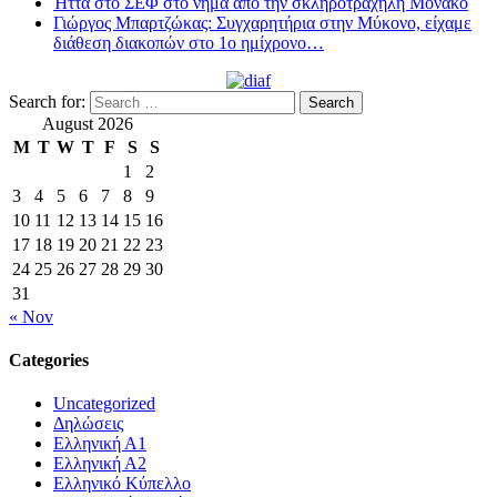
Ήττα στο ΣΕΦ στο νήμα από την σκληροτράχηλη Μονακό
Γιώργος Μπαρτζώκας: Συγχαρητήρια στην Μύκονο, είχαμε
διάθεση διακοπών στο 1ο ημίχρονο…
Search for:
August 2026
M
T
W
T
F
S
S
1
2
3
4
5
6
7
8
9
10
11
12
13
14
15
16
17
18
19
20
21
22
23
24
25
26
27
28
29
30
31
« Nov
Categories
Uncategorized
Δηλώσεις
Ελληνική Α1
Ελληνική Α2
Ελληνικό Κύπελλο