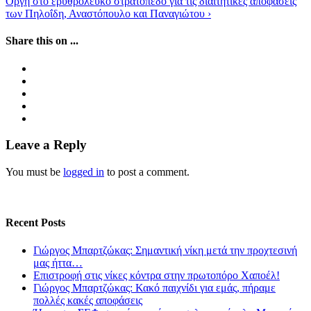
Οργή στο ερυθρόλευκο στρατόπεδο για τις διαιτητικές αποφάσεις
των Πηλοΐδη, Αναστόπουλο και Παναγιώτου
›
Share this on ...
Leave a Reply
You must be
logged in
to post a comment.
Recent Posts
Γιώργος Μπαρτζώκας: Σημαντική νίκη μετά την προχτεσινή
μας ήττα…
Επιστροφή στις νίκες κόντρα στην πρωτοπόρο Χαποέλ!
Γιώργος Μπαρτζώκας: Κακό παιχνίδι για εμάς, πήραμε
πολλές κακές αποφάσεις