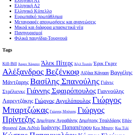
Ελληνική Α1
Ελληνική Α2
Ελληνικό Κύπελλο
Ευρωπαϊκό πρωτάθλημα
Μεταγραφές αποχωρήσεις και ανανεώσεις
Μικρά και διάφορα μπασκετικά νέα
Πανηγυρισμοί
Φιλικά παιχνίδια-Τουρνουά
Tags
Άλεκ Πίτερς
Έρικ Γκριν
Kill-Bill
Άαρον Χάρισον
Άξελ Τουπάν
Αλέξανδρος Βεζένκοφ
Βαγγέλης
Αϊζάια Κάνααν
Βασίλης Σπανούλης
Μάντζαρης
Γιάνις
Γιάννης Σφαιρόπουλος
Γιαννούλης
Στρέλιενκς
Γιώργος
Γιώργος Αγγελόπουλος
Λαρεντζάκης
Μπαρτζώκας
Γιώργος
Γιώργος Μπόγρης
Πρίντεζης
Δημήτρης Αγραβάνης
Δημήτρης Τσαλδάρης
Εβάν
Ιωάννης Παπαπέτρου
Φουρνιέ
Ζακ ΛιΝτέι
Κεμ Μπιρτς
Κιμ Τιλί