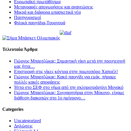
Ευρωπαϊκό πρωτάθλημα
Μεταγραφές αποχωρήσεις και ανανεώσεις
Μικρά και διάφορα μπασκετικά νέα
Πανηγυρισμοί
Φιλικά παιχνίδια-Τουρνουά
Τελευταία Άρθρα
Γιώργος Μπαρτζώκας: Σημαντική νίκη μετά την προχτεσινή
μας ήττα…
Επιστροφή στις νίκες κόντρα στην πρωτοπόρο Χαποέλ!
Γιώργος Μπαρτζώκας: Κακό παιχνίδι για εμάς, πήραμε
πολλές κακές αποφάσεις
Ήττα στο ΣΕΦ στο νήμα από την σκληροτράχηλη Μονακό
Γιώργος Μπαρτζώκας: Συγχαρητήρια στην Μύκονο, είχαμε
διάθεση διακοπών στο 1ο ημίχρονο…
Categories
Uncategorized
Δηλώσεις