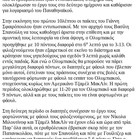
ολοκλήρωσαν το έργο τους στο δεύτερο ημίχρονο και καθάρισαν
για λογαριασμό του Παναθηναϊκού.
Στην εκκίνηση του πρώτου 10λέπτου οι παίκτες του Γιάννη
Σφαιρόπουλου ήταν εντυπωσιακοί. Με τον αρχηγό τους Βασίλη
Σπανούλη να τους καθοδηγεί άριστα στην επίθεση και με την
αμυντική τους λειτουργία να είναι άψογη, ο Ολυμπιακός
ο
προηγήθηκε με 10 πόντους διαφορά στο 6
λεπτό για το 3-13. Οι
φιλοξενούμενοι ήταν εξαιρετικοί σε εκείνο το διάστημα και
κράτησαν τους γηπεδούχους για σχεδόν 9 λεπτά χωρίς καλάθι
εντός παιδιάς. Και ενώ ο Ολυμπιακός θα μπορούσε να πάρει
μεγαλύτερη διαφορά πόντων, οι διαιτητές με φάουλ που έβλεπαν
μόνο αυτοί, έστελναν τους πράσινους συνέχεια στις βολές και
ταυτόχρονα φόρτωναν με φάουλ τα center του Ολυμπιακού,
στοχεύοντας κυρίως τον Αμερικάνο Τζαμέλ ΜακΛίν. Η πρώτη
περίοδος ολοκληρώθηκε με 11-20 για τον Ολυμπιακό και διαφορά
9 πόντων, αλλά και με τους παίκτες του να είναι φορτωμένοι με
φάουλ.
Στη δεύτερη περίοδο οι διαιτητές συνέχισαν το έργο τους
φορτώνοντας με φάουλ τους φιλοξενούμενους, με τον Νίκολα
Μιλουτίνοφ και Τζαμέλ ΜακΛίν να έχουν εδώ και ώρα από τρία.
Παρ’ όλα αυτά, οι ερυθρόλευκοι έβρισκαν σκορ πότε με τον
Παπανικολάου, πότε με τον Σπανούλη και πότε με Γουίλτζερ και
κατάφερναν να διατηρούν ένα προβάδισμα 5-6 πόντων. Όσο ο