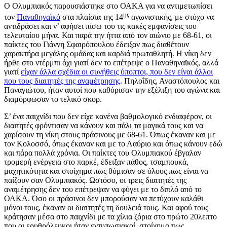
Ο Ολυμπιακός παρουσιάστηκε στο ΟΑΚΑ για να αντιμετωπίσει
ης
τον
Παναθηναϊκό
στα πλαίσια της 14
αγωνιστικής, με στόχο να
αντιδράσει και ν’ αφήσει πίσω του τις κακές εμφανίσεις του
τελευταίου μήνα. Και παρά την ήττα από τον αιώνιο με 68-61, οι
παίκτες του Γιάννη Σφαιρόπουλου έδειξαν πως διαθέτουν
χαρακτήρα μεγάλης ομάδας και καρδιά πρωταθλητή. Η νίκη δεν
ήρθε στο ντέρμπι όχι γιατί δεν το επέτρεψε ο Παναθηναϊκός, αλλά
γιατί
είχαν άλλα σχέδια οι συνήθεις ύποπτοι, που δεν είναι άλλοι
που τους διαιτητές της αναμέτρησης
. Πηλοΐδης, Αναστόπουλος και
Παναγιώτου, ήταν αυτοί που καθόρισαν την εξέλιξη του αγώνα και
διαμόρφωσαν το τελικό σκορ.
Σ’ ένα παιχνίδι που δεν είχε κανένα βαθμολογικό ενδιαφέρον, οι
διαιτητές φρόντισαν να κάνουν και πάλι τα μαγικά τους και να
χαρίσουν τη νίκη στους πράσινους με 68-61. Όπως έκαναν και με
τον Κολοσσό, όπως έκαναν και με το Λαύριο και όπως κάνουν εδώ
και πάρα πολλά χρόνια. Οι παίκτες του Ολυμπιακού έβγαλαν
τρομερή ενέργεια στο παρκέ, έδειξαν πάθος, τσαμπουκά,
μαχητικότητα και στοίχημα πως θύμισαν σε όλους πως είναι να
παίζουν σαν Ολυμπιακός. Ωστόσο, οι τρεις διαιτητές της
αναμέτρησης δεν του επέτρεψαν να φύγει με το διπλό από το
ΟΑΚΑ. Όσο οι πράσινοι δεν μπορούσαν να πετύχουν καλάθι
μόνοι τους, έκαναν οι διαιτητές τη δουλειά τους. Και αφού τους
κράτησαν μέσα στο παιχνίδι με τα χίλια ζόρια στο πρώτο 20λεπτο
που οι ερυθρόλευκοι ήταν εντυπωσιακοί, στοίχημα πως