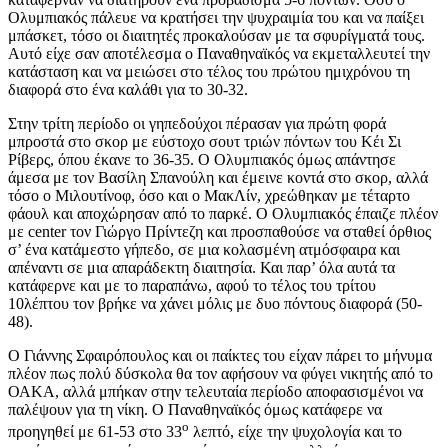
Ολυμπιακός πάλευε να κρατήσει την ψυχραιμία του και να παίξει
μπάσκετ, τόσο οι διαιτητές προκαλούσαν με τα σφυρίγματά τους.
Αυτό είχε σαν αποτέλεσμα ο Παναθηναϊκός να εκμεταλλευτεί την
κατάσταση και να μειώσει στο τέλος του πρώτου ημιχρόνου τη
διαφορά στο ένα καλάθι για το 30-32.
Στην τρίτη περίοδο οι γηπεδούχοι πέρασαν για πρώτη φορά
μπροστά στο σκορ με εύστοχο σουτ τριών πόντων του Κέι Σι
Ρίβερς, όπου έκανε το 36-35. Ο Ολυμπιακός όμως απάντησε
άμεσα με τον Βασίλη Σπανούλη και έμεινε κοντά στο σκορ, αλλά
τόσο ο Μιλουτίνοφ, όσο και ο ΜακΛίν, χρεώθηκαν με τέταρτο
φάουλ και αποχώρησαν από το παρκέ. Ο Ολυμπιακός έπαιζε πλέον
με center τον Γιώργο Πρίντεζη και προσπαθούσε να σταθεί όρθιος
σ’ ένα κατάμεστο γήπεδο, σε μια κολασμένη ατμόσφαιρα και
απέναντι σε μια απαράδεκτη διαιτησία. Και παρ’ όλα αυτά τα
κατάφερνε και με το παραπάνω, αφού το τέλος του τρίτου
10λέπτου τον βρήκε να χάνει μόλις με δυο πόντους διαφορά (50-
48).
Ο Γιάννης Σφαιρόπουλος και οι παίκτες του είχαν πάρει το μήνυμα
πλέον πως πολύ δύσκολα θα τον αφήσουν να φύγει νικητής από το
ΟΑΚΑ, αλλά μπήκαν στην τελευταία περίοδο αποφασισμένοι να
παλέψουν για τη νίκη. Ο Παναθηναϊκός όμως κατάφερε να
ο
προηγηθεί με 61-53 στο 33
λεπτό, είχε την ψυχολογία και το