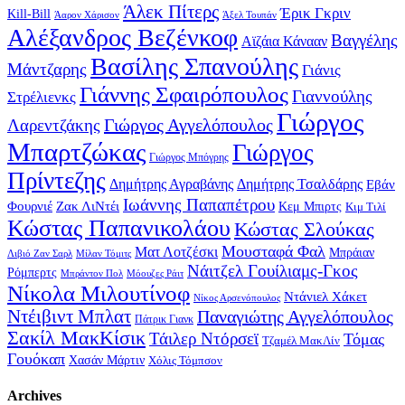
Άλεκ Πίτερς
Έρικ Γκριν
Kill-Bill
Άαρον Χάρισον
Άξελ Τουπάν
Αλέξανδρος Βεζένκοφ
Βαγγέλης
Αϊζάια Κάνααν
Βασίλης Σπανούλης
Μάντζαρης
Γιάνις
Γιάννης Σφαιρόπουλος
Γιαννούλης
Στρέλιενκς
Γιώργος
Γιώργος Αγγελόπουλος
Λαρεντζάκης
Μπαρτζώκας
Γιώργος
Γιώργος Μπόγρης
Πρίντεζης
Δημήτρης Αγραβάνης
Δημήτρης Τσαλδάρης
Εβάν
Ιωάννης Παπαπέτρου
Φουρνιέ
Ζακ ΛιΝτέι
Κεμ Μπιρτς
Κιμ Τιλί
Κώστας Παπανικολάου
Κώστας Σλούκας
Μουσταφά Φαλ
Ματ Λοτζέσκι
Μπράιαν
Λιβιό Ζαν Σαρλ
Μίλαν Τόμιτς
Νάιτζελ Γουίλιαμς-Γκος
Ρόμπερτς
Μπράντον Πολ
Μόουζες Ράιτ
Νίκολα Μιλουτίνοφ
Ντάνιελ Χάκετ
Νίκος Αρσενόπουλος
Ντέιβιντ Μπλατ
Παναγιώτης Αγγελόπουλος
Πάτρικ Γιανκ
Σακίλ ΜακΚίσικ
Τάιλερ Ντόρσεϊ
Τόμας
Τζαμέλ ΜακΛίν
Γουόκαπ
Χασάν Μάρτιν
Χόλις Τόμπσον
Archives