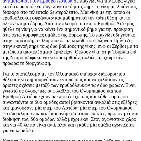
αντιμετωπίσει τον Ερυθρό Αστέρα
σε παιχνίδι για την Ευρωλίγκα
και ύστερα από ένα συγκλονιστικό ματς πήρε τη νίκη με 2 πόντους
διαφορά στο τελευταίο δευτερόλεπτο. Μια νίκη με την οποία οι
ερυθρόλευκοι σφράγισαν και μαθηματικά την τρίτη θέση και το
πλεονέκτημα έδρας. Από την πλευρά του και ο Ερυθρός Αστέρας
ήθελε τη νίκη για να κάνει ένα σημαντικό βήμα για την πρόκριση
στις οχτώ κορυφαίες ομάδες της Ευρώπης. Το παιχνίδι οδηγήθηκε
στην παράταση, ο Ολυμπιακός με καλάθι του Γιώργου Πρίντεζη
στην εκπνοή πήρε τους δυο βαθμούς της νίκης, ενώ οι Σέρβοι με τα
μετέπειτα αποτελέσματα έμπλεξαν. Θέλουν νίκη στην Τουρκία επί
της Νταρουσάφακα για να προκριθούν, αλλιώς αποχαιρετάνε
πρόωρα τη διοργάνωση.
Για το αποτέλεσμα με τον Ολυμπιακό υπήρχαν διάφοροι που
θέλησαν να δημιουργήσουν εντυπώσεις και να χαλάσουν τις
άριστες σχέσεις μεταξύ των ερυθρόλευκων των δύο χωρών. Είναι
γνωστό σε όλους πως οι φίλαθλοι του Ολυμπιακού και του
Ερυθρού Αστέρα έχουν αδελφικές σχέσεις και κάθε φορά που
συναντιόνται οι δυο ομάδες αυτοί βρίσκονται αγκαλιά στις εξέδρες
και τραγουδάνε μία υπέρ του Αστέρα, μία υπέρ του Ολυμπιακού.
Το ίδιο κλίμα επικρατεί και ανάμεσα στους παίκτες, προπονητές και
διοίκηση των δύο ομάδων αλλά μέχρι εκεί. Στον αγωνιστικό χώρο
και για 40 λεπτά είναι αντίπαλοι και η κάθε μία ομάδα αγωνίζεται
για να κερδίσει.