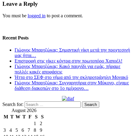
Leave a Reply
You must be
logged in
to post a comment.
Recent Posts
Γιώργος Μπαρτζώκας: Σημαντική νίκη μετά την προχτεσινή
μας ήττα…
Επιστροφή στις νίκες κόντρα στην πρωτοπόρο Χαποέλ!
Γιώργος Μπαρτζώκας: Κακό παιχνίδι για εμάς, πήραμε
πολλές κακές αποφάσεις
Ήττα στο ΣΕΦ στο νήμα από την σκληροτράχηλη Μονακό
Γιώργος Μπαρτζώκας: Συγχαρητήρια στην Μύκονο, είχαμε
διάθεση διακοπών στο 1ο ημίχρονο…
Search for:
August 2026
M
T
W
T
F
S
S
1
2
3
4
5
6
7
8
9