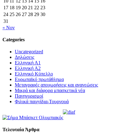
10
11
12
13
14
15
16
17
18
19
20
21
22
23
24
25
26
27
28
29
30
31
« Nov
Categories
Uncategorized
Δηλώσεις
Ελληνική Α1
Ελληνική Α2
Ελληνικό Κύπελλο
Ευρωπαϊκό πρωτάθλημα
Μεταγραφές αποχωρήσεις και ανανεώσεις
Μικρά και διάφορα μπασκετικά νέα
Πανηγυρισμοί
Φιλικά παιχνίδια-Τουρνουά
Τελευταία Άρθρα