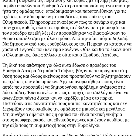
Κατά τη διάρκεια της παράτασης και κυρίως με τη λήξη του ματς,
μερίδα οπαδών του Ερυθρού Αστέρα και παρασυρόμενοι από την
ήττα της ομάδας τους, αποδοκίμασαν και παραπονέθηκαν για τις
σχέσεις των δύο ομάδων με αποδέκτες τους παίκτες του
Ολυμπιακού. Πληροφορίες αναφέρουν πως το σενάριο είχε και
συνέχεια, καθώς φίλοι της ομάδας τα έβαλαν με τη διοίκηση και
τον πρόεδρο επειδή λέει δεν προσπάθησαν να διασφαλίσουν το
θετικό αποτέλεσμα με άλλο τρόπο. Από την πίσω πόρτα δηλαδή.
Να ζητήσουν από τους ερυθρόλευκους του Πειραιά να κάτσουν να
χάσουν! Γεγονός που δεν τιμά κανέναν. Ούτε και θα το έκανε ποτέ
ο Ολυμπιακός, όπως άλλωστε ούτε και ο Ερυθρός Αστέρας.
Τη δική του απάντηση για όλα αυτά έδωσε ο πρόεδρος του
Ερυθρού Αστέρα Νεμπόισα Τσόβιτς, βάζοντας τα πράγματα στη
θέση τους και όλους εκείνους που προσπαθούν να δηλητηριάσουν
τις σχέσεις των δύο ομάδων. Αρχικά αναρωτήθηκε ποιος είναι
αυτός που προσπαθεί να δημιουργήσει πρόβλημα ανάμεσα στις
δύο ομάδες. Έπειτα ανέφερε πως οι αρχές του συλλόγου είναι να
αγωνίζεται πάντα δίκαια και να κερδίζει μέσα στο παρκέ.
Πιστεύουν στις δυνατότητές τους και τις ικανότητές τους και δεν
ξεχωρίζουν τους οπαδούς της ομάδας σε μικρούς και μεγάλους.
Στη συνέχεια δήλωσε πως η ομάδα του είναι τακτική νικήτρια
στους περιφερειακούς και εθνικούς αγώνες και έχουν κερδίσει με
την αξία τους τη συμμετοχή τους στην Ευρωλίγκα.
Κατά τα λεγόμενα πάντα του προέδρου Νεμπόισα Τσόβιτς, αυτές οι