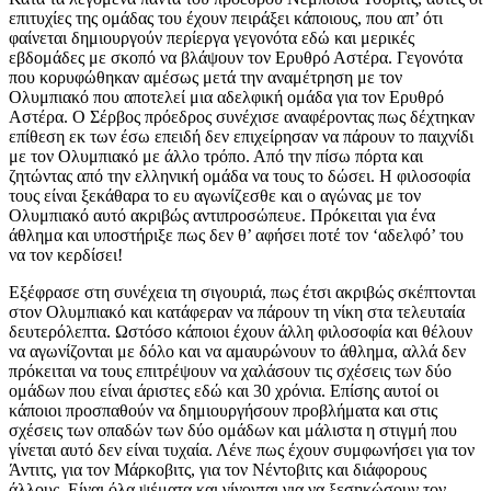
επιτυχίες της ομάδας του έχουν πειράξει κάποιους, που απ’ ότι
φαίνεται δημιουργούν περίεργα γεγονότα εδώ και μερικές
εβδομάδες με σκοπό να βλάψουν τον Ερυθρό Αστέρα. Γεγονότα
που κορυφώθηκαν αμέσως μετά την αναμέτρηση με τον
Ολυμπιακό που αποτελεί μια αδελφική ομάδα για τον Ερυθρό
Αστέρα. Ο Σέρβος πρόεδρος συνέχισε αναφέροντας πως δέχτηκαν
επίθεση εκ των έσω επειδή δεν επιχείρησαν να πάρουν το παιχνίδι
με τον Ολυμπιακό με άλλο τρόπο. Από την πίσω πόρτα και
ζητώντας από την ελληνική ομάδα να τους το δώσει. Η φιλοσοφία
τους είναι ξεκάθαρα το ευ αγωνίζεσθε και ο αγώνας με τον
Ολυμπιακό αυτό ακριβώς αντιπροσώπευε. Πρόκειται για ένα
άθλημα και υποστήριξε πως δεν θ’ αφήσει ποτέ τον ‘αδελφό’ του
να τον κερδίσει!
Εξέφρασε στη συνέχεια τη σιγουριά, πως έτσι ακριβώς σκέπτονται
στον Ολυμπιακό και κατάφεραν να πάρουν τη νίκη στα τελευταία
δευτερόλεπτα. Ωστόσο κάποιοι έχουν άλλη φιλοσοφία και θέλουν
να αγωνίζονται με δόλο και να αμαυρώνουν το άθλημα, αλλά δεν
πρόκειται να τους επιτρέψουν να χαλάσουν τις σχέσεις των δύο
ομάδων που είναι άριστες εδώ και 30 χρόνια. Επίσης αυτοί οι
κάποιοι προσπαθούν να δημιουργήσουν προβλήματα και στις
σχέσεις των οπαδών των δύο ομάδων και μάλιστα η στιγμή που
γίνεται αυτό δεν είναι τυχαία. Λένε πως έχουν συμφωνήσει για τον
Άντιτς, για τον Μάρκοβιτς, για τον Νέντοβιτς και διάφορους
άλλους. Είναι όλα ψέματα και γίνονται για να ξεσηκώσουν τον