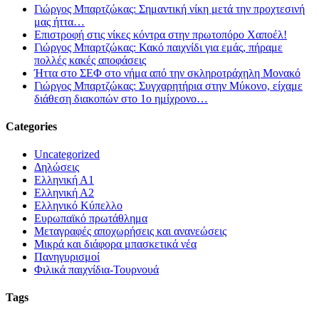
Γιώργος Μπαρτζώκας: Σημαντική νίκη μετά την προχτεσινή
μας ήττα…
Επιστροφή στις νίκες κόντρα στην πρωτοπόρο Χαποέλ!
Γιώργος Μπαρτζώκας: Κακό παιχνίδι για εμάς, πήραμε
πολλές κακές αποφάσεις
Ήττα στο ΣΕΦ στο νήμα από την σκληροτράχηλη Μονακό
Γιώργος Μπαρτζώκας: Συγχαρητήρια στην Μύκονο, είχαμε
διάθεση διακοπών στο 1ο ημίχρονο…
Categories
Uncategorized
Δηλώσεις
Ελληνική Α1
Ελληνική Α2
Ελληνικό Κύπελλο
Ευρωπαϊκό πρωτάθλημα
Μεταγραφές αποχωρήσεις και ανανεώσεις
Μικρά και διάφορα μπασκετικά νέα
Πανηγυρισμοί
Φιλικά παιχνίδια-Τουρνουά
Tags