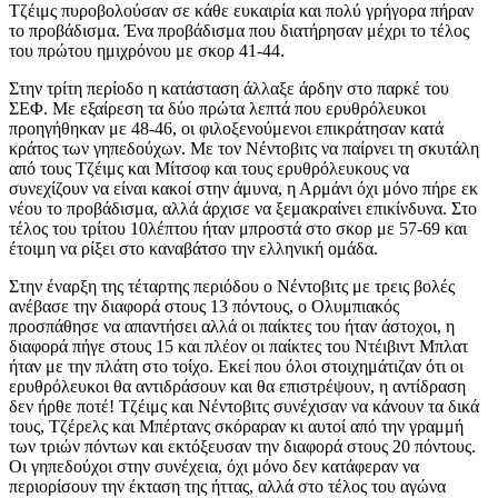
Τζέιμς πυροβολούσαν σε κάθε ευκαιρία και πολύ γρήγορα πήραν
το προβάδισμα. Ένα προβάδισμα που διατήρησαν μέχρι το τέλος
του πρώτου ημιχρόνου με σκορ 41-44.
Στην τρίτη περίοδο η κατάσταση άλλαξε άρδην στο παρκέ του
ΣΕΦ. Με εξαίρεση τα δύο πρώτα λεπτά που ερυθρόλευκοι
προηγήθηκαν με 48-46, οι φιλοξενούμενοι επικράτησαν κατά
κράτος των γηπεδούχων. Με τον Νέντοβιτς να παίρνει τη σκυτάλη
από τους Τζέιμς και Μίτσοφ και τους ερυθρόλευκους να
συνεχίζουν να είναι κακοί στην άμυνα, η Αρμάνι όχι μόνο πήρε εκ
νέου το προβάδισμα, αλλά άρχισε να ξεμακραίνει επικίνδυνα. Στο
τέλος του τρίτου 10λέπτου ήταν μπροστά στο σκορ με 57-69 και
έτοιμη να ρίξει στο καναβάτσο την ελληνική ομάδα.
Στην έναρξη της τέταρτης περιόδου ο Νέντοβιτς με τρεις βολές
ανέβασε την διαφορά στους 13 πόντους, ο Ολυμπιακός
προσπάθησε να απαντήσει αλλά οι παίκτες του ήταν άστοχοι, η
διαφορά πήγε στους 15 και πλέον οι παίκτες του Ντέιβιντ Μπλατ
ήταν με την πλάτη στο τοίχο. Εκεί που όλοι στοιχημάτιζαν ότι οι
ερυθρόλευκοι θα αντιδράσουν και θα επιστρέψουν, η αντίδραση
δεν ήρθε ποτέ! Τζέιμς και Νέντοβιτς συνέχισαν να κάνουν τα δικά
τους, Τζέρελς και Μπέρτανς σκόραραν κι αυτοί από την γραμμή
των τριών πόντων και εκτόξευσαν την διαφορά στους 20 πόντους.
Οι γηπεδούχοι στην συνέχεια, όχι μόνο δεν κατάφεραν να
περιορίσουν την έκταση της ήττας, αλλά στο τέλος του αγώνα