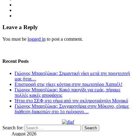
Leave a Reply
You must be
logged in
to post a comment.
Recent Posts
Γιώργος Μπαρτζώκας: Σημαντική νίκη μετά την προχτεσινή
μας ήττα…
Επιστροφή στις νίκες κόντρα στην πρωτοπόρο Χαποέλ!
Γιώργος Μπαρτζώκας: Κακό παιχνίδι για εμάς, πήραμε
πολλές κακές αποφάσεις
Ήττα στο ΣΕΦ στο νήμα από την σκληροτράχηλη Μονακό
Γιώργος Μπαρτζώκας: Συγχαρητήρια στην Μύκονο, είχαμε
διάθεση διακοπών στο 1ο ημίχρονο…
Search for:
August 2026