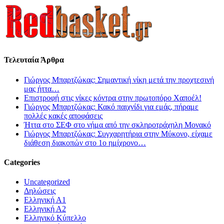
Τελευταία Άρθρα
Γιώργος Μπαρτζώκας: Σημαντική νίκη μετά την προχτεσινή
μας ήττα…
Επιστροφή στις νίκες κόντρα στην πρωτοπόρο Χαποέλ!
Γιώργος Μπαρτζώκας: Κακό παιχνίδι για εμάς, πήραμε
πολλές κακές αποφάσεις
Ήττα στο ΣΕΦ στο νήμα από την σκληροτράχηλη Μονακό
Γιώργος Μπαρτζώκας: Συγχαρητήρια στην Μύκονο, είχαμε
διάθεση διακοπών στο 1ο ημίχρονο…
Categories
Uncategorized
Δηλώσεις
Ελληνική Α1
Ελληνική Α2
Ελληνικό Κύπελλο