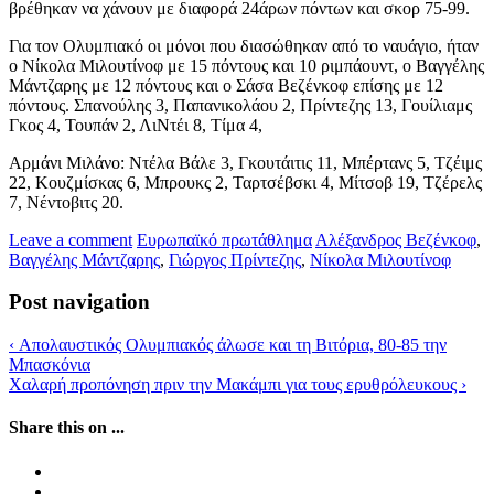
βρέθηκαν να χάνουν με διαφορά 24άρων πόντων και σκορ 75-99.
Για τον Ολυμπιακό οι μόνοι που διασώθηκαν από το ναυάγιο, ήταν
ο Νίκολα Μιλουτίνοφ με 15 πόντους και 10 ριμπάουντ, ο Βαγγέλης
Μάντζαρης με 12 πόντους και ο Σάσα Βεζένκοφ επίσης με 12
πόντους. Σπανούλης 3, Παπανικολάου 2, Πρίντεζης 13, Γουίλιαμς
Γκος 4, Τουπάν 2, ΛιΝτέι 8, Τίμα 4,
Αρμάνι Μιλάνο: Ντέλα Βάλε 3, Γκουτάιτις 11, Μπέρτανς 5, Τζέιμς
22, Κουζμίσκας 6, Μπρουκς 2, Ταρτσέβσκι 4, Μίτσοβ 19, Τζέρελς
7, Νέντοβιτς 20.
Leave a comment
Ευρωπαϊκό πρωτάθλημα
Αλέξανδρος Βεζένκοφ
,
Βαγγέλης Μάντζαρης
,
Γιώργος Πρίντεζης
,
Νίκολα Μιλουτίνοφ
Post navigation
‹
Απολαυστικός Ολυμπιακός άλωσε και τη Βιτόρια, 80-85 την
Μπασκόνια
Χαλαρή προπόνηση πριν την Μακάμπι για τους ερυθρόλευκους
›
Share this on ...