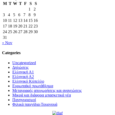
M
T
W
T
F
S
S
1
2
3
4
5
6
7
8
9
10
11
12
13
14
15
16
17
18
19
20
21
22
23
24
25
26
27
28
29
30
31
« Nov
Categories
Uncategorized
Δηλώσεις
Ελληνική Α1
Ελληνική Α2
Ελληνικό Κύπελλο
Ευρωπαϊκό πρωτάθλημα
Μεταγραφές αποχωρήσεις και ανανεώσεις
Μικρά και διάφορα μπασκετικά νέα
Πανηγυρισμοί
Φιλικά παιχνίδια-Τουρνουά