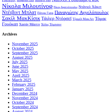
Μπράντον Πολ
Μόουζες Ράιτ
Νίκολα Μιλουτίνοφ
Ντάνιελ Χάκετ
Νίκος Αρσενόπουλος
Ντέιβιντ Μπλατ
Παναγιώτης Αγγελόπουλος
Πάτρικ Γιανκ
Σακίλ ΜακΚίσικ
Τάιλερ Ντόρσεϊ
Τόμας
Τζαμέλ ΜακΛίν
Γουόκαπ
Χασάν Μάρτιν
Χόλις Τόμπσον
Archives
November 2025
October 2025
September 2025
August 2025
July 2025
June 2025
May 2025
April 2025
March 2025
February 2025
January 2025
December 2024
November 2024
October 2024
September 2024
August 2024