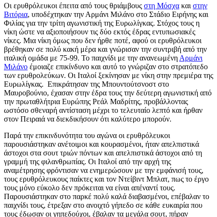
Οι ερυθρόλευκοι έπειτα από τους θριάμβους
στη Μόσχα
και
στην
Βιτόρια
, υποδέχτηκαν την Αρμάνι Μιλάνο στο Στάδιο Ειρήνης και
Φιλίας για την τρίτη αγωνιστική της Ευρωλίγκας. Στόχος τους η
νίκη ώστε να αξιοποιήσουν τις δύο εκτός έδρας εντυπωσιακές
νίκες. Μια νίκη όμως που δεν ήρθε ποτέ, αφού οι ερυθρόλευκοι
βρέθηκαν σε πολύ κακή μέρα και γνώρισαν την συντριβή από την
ιταλική ομάδα με 75-99. Το παιχνίδι με την ανανεωμένη
Αρμάνι
Μιλάνο
έμοιαζε επικίνδυνο και αυτό το γνώριζαν στο στρατόπεδο
των ερυθρολεύκων. Οι Ιταλοί ξεκίνησαν με νίκη στην πρεμιέρα της
Ευρωλίγκας. Επικράτησαν της Μπουντούτσνοστ στο
Μαυροβούνιο, έχασαν στην έδρα τους την δεύτερη αγωνιστική από
την πρωταθλήτρια Ευρώπης Ρεάλ Μαδρίτης, προβάλλοντας
ωστόσο σθεναρή αντίσταση μέχρι το τελευταίο λεπτό και ήρθαν
στον Πειραιά να διεκδικήσουν ότι καλύτερο μπορούν.
Παρά την επικινδυνότητα του αγώνα οι ερυθρόλευκοι
παρουσιάστηκαν ανέτοιμοι και κουρασμένοι, ήταν απελπιστικά
άστοχοι στα σουτ τριών πόντων και απελπιστικά άστοχοι από τη
γραμμή της φιλανθρωπίας. Οι Ιταλοί από την αρχή της
αναμέτρησης φρόντισαν να ενημερώσουν με την εμφάνισή τους,
τους ερυθρόλευκους παίκτες και τον Ντείβιντ Μπλατ, πως το έργο
τους μόνο εύκολο δεν πρόκειται να είναι απέναντί τους.
Παρουσιάστηκαν στο παρκέ πολύ καλά διαβασμένοι, επέβαλαν το
παιχνίδι τους, έτρεξαν στο ανοιχτό γήπεδο σε κάθε ευκαιρία που
τους έδωσαν οι γηπεδούχοι, έβαλαν τα μεγάλα σουτ, πήραν