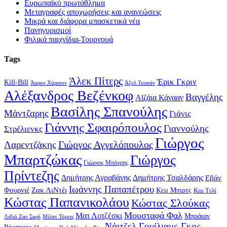
Ευρωπαϊκό πρωτάθλημα
Μεταγραφές αποχωρήσεις και ανανεώσεις
Μικρά και διάφορα μπασκετικά νέα
Πανηγυρισμοί
Φιλικά παιχνίδια-Τουρνουά
Tags
Άλεκ Πίτερς
Έρικ Γκριν
Kill-Bill
Άαρον Χάρισον
Άξελ Τουπάν
Αλέξανδρος Βεζένκοφ
Βαγγέλης
Αϊζάια Κάνααν
Βασίλης Σπανούλης
Μάντζαρης
Γιάνις
Γιάννης Σφαιρόπουλος
Γιαννούλης
Στρέλιενκς
Γιώργος
Γιώργος Αγγελόπουλος
Λαρεντζάκης
Μπαρτζώκας
Γιώργος
Γιώργος Μπόγρης
Πρίντεζης
Δημήτρης Αγραβάνης
Δημήτρης Τσαλδάρης
Εβάν
Ιωάννης Παπαπέτρου
Φουρνιέ
Ζακ ΛιΝτέι
Κεμ Μπιρτς
Κιμ Τιλί
Κώστας Παπανικολάου
Κώστας Σλούκας
Μουσταφά Φαλ
Ματ Λοτζέσκι
Μπράιαν
Λιβιό Ζαν Σαρλ
Μίλαν Τόμιτς
Νάιτζελ Γουίλιαμς-Γκος
Ρόμπερτς