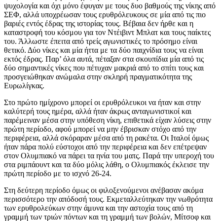
ψυχολογία και όχι μόνο έφυγαν με τους δυο βαθμούς της νίκης από
ΣΕΦ, αλλά υποχρέωσαν τους ερυθρόλευκους σε μία από τις πιο
βαριές εντός έδρας της ιστορίας τους. Βέβαια δεν ήρθε και η
καταστροφή του κόσμου για τον Ντέιβιντ Μπλατ και τους παίκτες
του. Άλλωστε έπειτα από τρείς αγωνιστικές το πρόσημο είναι
θετικό. Δύο νίκες και μία ήττα με τα δύο παιχνίδια τους να είναι
εκτός έδρας. Παρ’ όλα αυτά, πέταξαν στα σκουπίδια μία από τις
δύο σημαντικές νίκες που πέτυχαν μακριά από το σπίτι τους και
προσγειώθηκαν ανώμαλα στην σκληρή πραγματικότητα της
Ευρωλίγκας.
Στο πρώτο ημίχρονο μπορεί οι ερυθρόλευκοι να ήταν και στην
καλύτερή τους ημέρα, αλλά ήταν άκρως ανταγωνιστικοί και
παρέμειναν μέσα στην υπόθεση νίκη, επιθετικά είχαν λύσεις στην
πρώτη περίοδο, αφού μπορεί να μην έβρισκαν στόχο από την
περιφέρεια, αλλά σκόραραν μέσα από τη ρακέτα. Οι Ιταλοί όμως
ήταν πάρα πολύ εύστοχοι από την περιφέρεια και δεν επέτρεψαν
στον Ολυμπιακό να πάρει τα ηνία του ματς. Παρά την υπεροχή του
στα ριμπάουντ και τα δύο μόλις λάθη, ο Ολυμπιακός έκλεισε την
πρώτη περίοδο με το ισχνό 26-24.
Στη δεύτερη περίοδο όμως οι φιλοξενούμενοι ανέβασαν ακόμα
περισσότερο την απόδοσή τους. Εκμεταλλεύτηκαν την νωθρότητα
των ερυθρολεύκων στην άμυνα και την αστοχία τους από τη
γραμμή των τριών πόντων και τη γραμμή των βολών, Μίτσοφ και