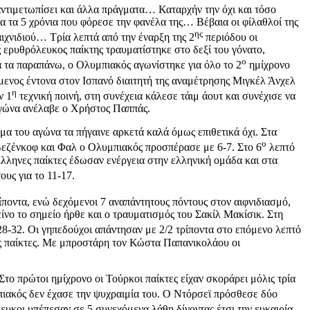
αντιμετωπίσει και άλλα πράγματα… Καταρχήν την όχι και τόσο
α τα 5 χρόνια που φόρεσε την φανέλα της… Βέβαια οι φίλαθλοί της
ης
αιχνιδιού… Τρία λεπτά από την έναρξη της 2
περιόδου οι
ερυθρόλευκος παίκτης τραυματίστηκε στο δεξί του γόνατο,
ο
α τα παραπάνω, ο Ολυμπιακός αγωνίστηκε για όλο το 2
ημίχρονο
νος έντονα στον Ισπανό διαιτητή της αναμέτρησης Μιγκέλ Άνχελ
η
ν 1
τεχνική ποινή, στη συνέχεια κάλεσε τάιμ άουτ και συνέχισε να
υ αγώνα ανέλαβε ο Χρήστος Παππάς.
α του αγώνα τα πήγαινε αρκετά καλά όμως επιθετικά όχι. Στα
ο
Βεζένκοφ και Φαλ ο Ολυμπιακός προσπέρασε με 6-7. Στο 6
λεπτό
λληνες παίκτες έδωσαν ενέργεια στην ελληνική ομάδα και στα
υς για το 11-17.
ρίποντα, ενώ δεχόμενοι 7 αναπάντητους πόντους στον αιφνιδιασμό,
νο το σημείο ήρθε και ο τραυματισμός του Σακίλ Μακίσικ. Στη
28-32. Οι γηπεδούχοι απάντησαν με 2/2 τρίποντα στο επόμενο λεπτό
ς παίκτες. Με μπροστάρη τον Κώστα Παπανικολάου οι
το πρώτοι ημίχρονο οι Τούρκοι παίκτες είχαν σκοράρει μόλις τρία
ιακός δεν έχασε την ψυχραιμία του. Ο Ντόρσεϊ πρόσθεσε δύο
ευκοι υπέπεσαν σε 5 συνεχόμενα λάθη δίνοντας έτσι την ευκαιρία