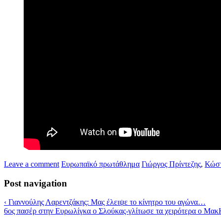
Leave a comment
Ευρωπαϊκό πρωτάθλημα
Γιώργος Πρίντεζης
,
Κώστ
Post navigation
‹
Γιαννούλης Λαρεντζάκης: Μας έλειψε το κίνητρο του αγώνα…
6ος πασέρ στην Ευρωλίγκα ο Σλούκας-γλίτωσε τα χειρότερα ο Μακ