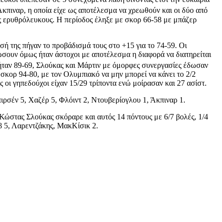
κπιναρ, η οποία είχε ως αποτέλεσμα να χρεωθούν και οι δύο από
υς ερυθρόλευκους. Η περίοδος έληξε με σκορ 66-58 με μπάζερ
σή της πήγαν το προβάδισμά τους στο +15 για το 74-59. Οι
σουν όμως ήταν άστοχοι με αποτέλεσμα η διαφορά να διατηρείται
ήταν 89-69, Σλούκας και Μάρτιν με όμορφες συνεργασίες έδωσαν
σκορ 94-80, με τον Ολυμπιακό να μην μπορεί να κάνει το 2/2
ς οι γηπεδούχοι είχαν 15/29 τρίποντα ενώ μοίρασαν και 27 ασίστ.
ρσέν 5, Χαζέρ 5, Φλόιντ 2, Ντουβερίογλου 1, Άκπιναρ 1.
Ο Κώστας Σλούκας σκόραρε και αυτός 14 πόντους με 6/7 βολές, 1/4
οβ 5, Λαρεντζάκης, ΜακΚίσικ 2.