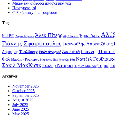
Μικρά και διάφορα μπασκετικά νέα
Πανηγυρισμοί
Φιλικά παιχνίδια-Τουρνουά
Tags
Αλέξ
Άλεκ Πίτερς
Έρικ Γκριν
Kill-Bill
Άαρον Χάρισον
Άξελ Τουπάν
Γιάννης Σφαιρόπουλος
Γιαννούλης Λαρεντζάκης
Ιωάννης Παπαπέ
Δημήτρης Τσαλδάρης
Εβάν Φουρνιέ
Ζακ ΛιΝτέι
Νάιτζελ Γουίλιαμς
Φαλ
Μπράιαν Ρόμπερτς
Μπράντον Πολ
Μόουζες Ράιτ
Σακίλ ΜακΚίσικ
Τάιλερ Ντόρσεϊ
Τόμας Γ
Τζαμέλ ΜακΛίν
Archives
November 2025
October 2025
September 2025
August 2025
July 2025
June 2025
May 2025