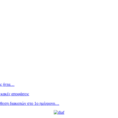
ας ήττα…
 κακές αποφάσεις
άθεση διακοπών στο 1ο ημίχρονο…