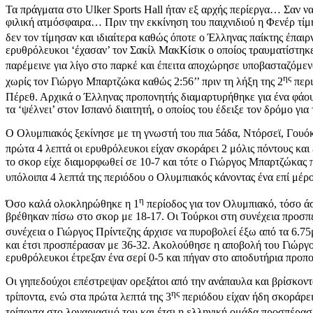
Τα πράγματα στο Ulker Sports Hall ήταν εξ αρχής περίεργα… Σαν ν
φιλική ατμόσφαιρα… Πριν την εκκίνηση του παιχνιδιού η Φενέρ τίμ
δεν τον τίμησαν και ιδιαίτερα καθώς όποτε ο Έλληνας παίκτης έπαιρ
ερυθρόλευκοι ‘έχασαν’ τον Σακίλ ΜακΚίσικ ο οποίος τραυματίστηκε
παρέμεινε για λίγο στο παρκέ και έπειτα αποχώρησε υποβασταζόμεν
ης
χωρίς τον Γιώργο Μπαρτζώκα καθώς 2:56’’ πριν τη λήξη της 2
περι
Πέρεθ. Αρχικά ο Έλληνας προπονητής διαμαρτυρήθηκε για ένα φάου
τα ‘ψέλνει’ στον Ισπανό διαιτητή, ο οποίος του έδειξε τον δρόμο 
Ο Ολυμπιακός ξεκίνησε με τη γνωστή του πια 5άδα, Ντόρσεϊ, Γουόκ
πρώτα 4 λεπτά οι ερυθρόλευκοι είχαν σκοράρει 2 μόλις πόντους και ε
το σκορ είχε διαμορφωθεί σε 10-7 και τότε ο Γιώργος Μπαρτζώκας 
υπόλοιπα 4 λεπτά της περιόδου ο Ολυμπιακός κάνοντας ένα επί μέ
η
Όσο καλά ολοκληρώθηκε η 1
περίοδος για τον Ολυμπιακό, τόσο ά
βρέθηκαν πίσω στο σκορ με 18-17. Οι Τούρκοι στη συνέχεια προσπέ
συνέχεια ο Γιώργος Πρίντεζης άρχισε να πυροβολεί έξω από τα 6.7
και έτσι προσπέρασαν με 36-32. Ακολούθησε η αποβολή του Γιώργ
ερυθρόλευκοι έτρεξαν ένα σερί 0-5 και πήγαν στο αποδυτήρια προπ
Οι γηπεδούχοι επέστρεψαν ορεξάτοι από την ανάπαυλα και βρίσκοντα
ης
τρίποντα, ενώ στα πρώτα λεπτά της 3
περιόδου είχαν ήδη σκοράρει
τρίποντα στο λογαριασμό του και έτσι η ελληνική ομάδα προσπέρασ