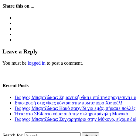
Share this on ...
Leave a Reply
You must be
logged in
to post a comment.
Recent Posts
Γιώργος Μπαρτζώκας: Σημαντική νίκη μετά την προχτεσινή μ
Επιστροφή στις νίκες κόντρα στην πρωτοπόρο Χαποέλ!
Γιώργος Μπαρτζώκας: Κακό παιχνίδι για εμάς, πήραμε πολλές
Ήττα στο ΣΕΦ στο νήμα από την σκληροτράχηλη Μονακό
Γιώργος Μπαρτζώκας: Συγχαρητήρια στην Μύκονο, είχαμε δι
Search for: