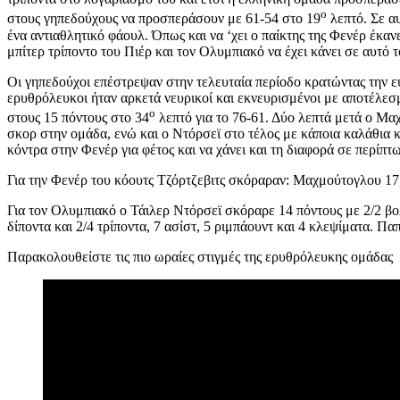
ο
στους γηπεδούχους να προσπεράσουν με 61-54 στο 19
λεπτό. Σε α
ένα αντιαθλητικό φάουλ. Όπως και να ‘χει ο παίκτης της Φενέρ έκ
μπίτερ τρίποντο του Πιέρ και τον Ολυμπιακό να έχει κάνει σε αυτό 
Οι γηπεδούχοι επέστρεψαν στην τελευταία περίοδο κρατώντας την ευ
ερυθρόλευκοι ήταν αρκετά νευρικοί και εκνευρισμένοι με αποτέλε
ο
στους 15 πόντους στο 34
λεπτό για το 76-61. Δύο λεπτά μετά ο Μα
σκορ στην ομάδα, ενώ και ο Ντόρσεϊ στο τέλος με κάποια καλάθια κ
κόντρα στην Φενέρ για φέτος και να χάνει και τη διαφορά σε περίπτ
Για την Φενέρ του κόουτς Τζόρτζεβιτς σκόραραν: Μαχμούτογλου 17,
Για τον Ολυμπιακό ο Τάιλερ Ντόρσεϊ σκόραρε 14 πόντους με 2/2 βολέ
δίποντα και 2/4 τρίποντα, 7 ασίστ, 5 ριμπάουντ και 4 κλεψίματα. 
Παρακολουθείστε τις πιο ωραίες στιγμές της ερυθρόλευκης ομάδας