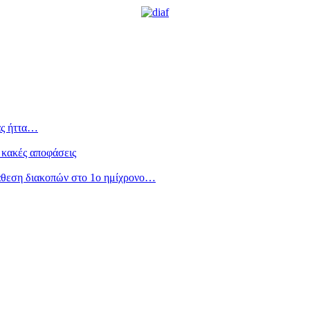
ας ήττα…
 κακές αποφάσεις
άθεση διακοπών στο 1ο ημίχρονο…