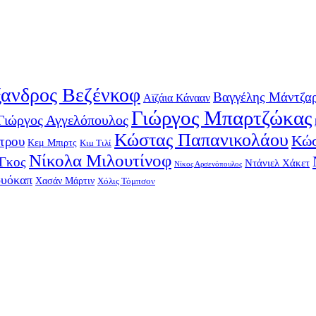
ανδρος Βεζένκοφ
Βαγγέλης Μάντζα
Αϊζάια Κάνααν
Γιώργος Μπαρτζώκας
Γιώργος Αγγελόπουλος
Κώστας Παπανικολάου
Κώσ
τρου
Κεμ Μπιρτς
Κιμ Τιλί
Νίκολα Μιλουτίνοφ
-Γκος
Ντάνιελ Χάκετ
Νίκος Αρσενόπουλος
ουόκαπ
Χασάν Μάρτιν
Χόλις Τόμπσον