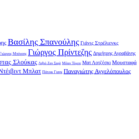
Βασίλης Σπανούλης
ρης
Γιάνις Στρέλιενκς
Γιώργος Πρίντεζης
Δημήτρης Αγραβάνης
Γιώργος Μπόγρης
τας Σλούκας
Μουσταφά
Ματ Λοτζέσκι
Λιβιό Ζαν Σαρλ
Μίλαν Τόμιτς
Ντέιβιντ Μπλατ
Παναγιώτης Αγγελόπουλος
Πάτρικ Γιανκ