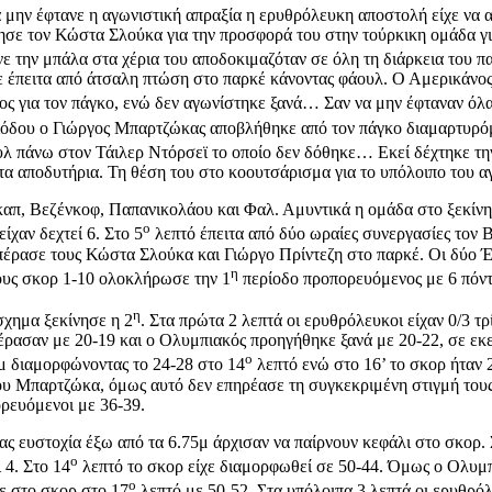
α μην έφτανε η αγωνιστική απραξία η ερυθρόλευκη αποστολή είχε να 
ησε τον Κώστα Σλούκα για την προσφορά του στην τούρκικη ομάδα γι
νε την μπάλα στα χέρια του αποδοκιμαζόταν σε όλη τη διάρκεια του π
 έπειτα από άτσαλη πτώση στο παρκέ κάνοντας φάουλ. Ο Αμερικάνος 
ος για τον πάγκο, ενώ δεν αγωνίστηκε ξανά… Σαν να μην έφταναν όλ
όδου ο Γιώργος Μπαρτζώκας αποβλήθηκε από τον πάγκο διαμαρτυρόμε
λ πάνω στον Τάιλερ Ντόρσεϊ το οποίο δεν δόθηκε… Εκεί δέχτηκε τη
για τα αποδυτήρια. Τη θέση του στο κοουτσάρισμα για το υπόλοιπο το
απ, Βεζένκοφ, Παπανικολάου και Φαλ. Αμυντικά η ομάδα στο ξεκίνημ
ο
ίχαν δεχτεί 6. Στο 5
λεπτό έπειτα από δύο ωραίες συνεργασίες τον 
πέρασε τους Κώστα Σλούκα και Γιώργο Πρίντεζη στο παρκέ. Οι δύο Έ
η
ρους σκορ 1-10 ολοκλήρωσε την 1
περίοδο προπορευόμενος με 6 πόντο
η
σχημα ξεκίνησε η 2
. Στα πρώτα 2 λεπτά οι ερυθρόλευκοι είχαν 0/3 τ
ρασαν με 20-19 και ο Ολυμπιακός προηγήθηκε ξανά με 20-22, σε εκεί
ο
5μ διαμορφώνοντας το 24-28 στο 14
λεπτό ενώ στο 16’ το σκορ ήταν 
ου Μπαρτζώκα, όμως αυτό δεν επηρέασε τη συγκεκριμένη στιγμή του
ορευόμενοι με 36-39.
ς ευστοχία έξω από τα 6.75μ άρχισαν να παίρνουν κεφάλι στο σκορ. Σ
ο
 4. Στο 14
λεπτό το σκορ είχε διαμορφωθεί σε 50-44. Όμως ο Ολυμπ
ο
ε στο σκορ στο 17
λεπτό με 50-52. Στα υπόλοιπα 3 λεπτά οι ερυθρόλ