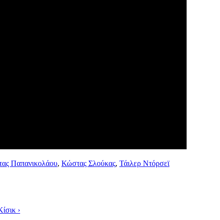
ας Παπανικολάου
,
Κώστας Σλούκας
,
Τάιλερ Ντόρσεϊ
Κίσικ
›