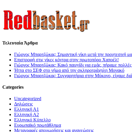
Τελευταία Άρθρα
Γιώργος Μπαρτζώκας: Σημαντική νίκη μετά την προχτεσινή μ
Επιστροφή στις νίκες κόντρα στην πρωτοπόρο Χαποέλ!
Γιώργος Μπαρτζώκας: Κακό παιχνίδι για εμάς, πήραμε πολλές
Ήττα στο ΣΕΦ στο νήμα από την σκληροτράχηλη Μονακό
Γιώργος Μπαρτζώκας: Συγχαρητήρια στην Μύκονο, είχαμε δι
Categories
Uncategorized
Δηλώσεις
Ελληνική Α1
Ελληνική Α2
Ελληνικό Κύπελλο
Ευρωπαϊκό πρωτάθλημα
Μεταγραφές αποχωρήσεις και ανανεώσεις