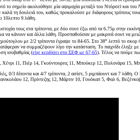
υτό το σημείο ακολούθησε μία αψιμαχία μεταξύ του Ντόρσεϊ και του Ά
ανε καλά τη δουλειά του, καθώς προκαλούσε με διάφορους τρόπους το
το 10λεπτο 9 λάθη.
στοχία τους στα τρίποντα, με δύο σουτ έξω από τα 6.75μ στην εκκίνη
σμα να κάνουν και άλλα λάθη. Προσπαθούσαν με μακρινά σουτ να μειώ
ο
χμούτογλου με 2/2 τρίποντα έγραψε το 84-65. Στο 38
λεπτό το σκορ 
ατάφεραν να συμμαζέψουν λίγο την κατάσταση. Το παιχνίδι έληξε με 
ωση ισοβαθμίας (
είχε κερδίσει στο ΣΕΦ με 67-65
). Τέλος να πούμε πω
 Χένρι 11, Πιέρ 14, Γκούντουριτς 11, Μπούκερ 12, Πολονάρα 15, Μπι
ς, 0/3 δίποντα και 4/7 τρίποντα, 2 ασίστ, 5 ριμπάουντ και 7 λάθη. 
Παπανικολάου 12, Πρίντεζης 12, Μάρτιν 10, Γουόκαπ 5, Φαλ 6, Βεζένκ