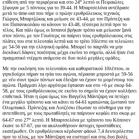
ο
επίθεση από την περιφέρεια και στο 24
λεπτό οι Πειραιώτες
ξέφυγαν με 5 πόντους για το 39-44. Η Μπαρτσελόνα αντέδρασε
μετά το time-out που πήρε ο πρώην ερυθρόλευκος τεχνικός
Γιώργος Μπαρτζώκας και μείωσε σε 43-44, με τον Πρίντεζη και
τον Παπανικολάου να κάνουν το 43-48, τέσσερα λεπτά πριν το
τέλος. Και πάλι όμως οι Ισπανοί βρήκαν τρόπο και μείωσαν ξανά
στον πόντο, με τον Γουότερς να παίρνει τους ερυθρόλευκους στις
πλάτες του στα τελευταία λεπτά και το τρίτο 10λεπτο να τελειώνει
με 54-56 για την ελληνική ομάδα. Μπορεί το παιχνίδι να μην
διεκδικεί δάφνες ποιότητας μέχρι εκείνο το σημείο, αλλά ήταν ένα
πραγματικό ντέρμπι ανάμεσα σε δυο πολύ μεγάλες ομάδες.
Με την εκκίνηση του τελευταίου και καθοριστικού 10λέπτου, οι
γηπεδούχοι πήραν τα ηνία του αγώνα, πέρασαν μπροστά με 59-56
με νέο σουτ τριών πόντων και έδειξαν να έχουν το μομέντουμ του
αγώνα. Πράγματι λίγο αργότερα έφτασαν και στο +6 με σκορ 64-
58, με τους ερυθρόλευκους σε εκείνο το σημείο να έχουν κολλήσει
επιθετικά. Ήταν η ώρα όμως του Βαγγέλη Μάντζαρη να πετύχει
ένα μεγάλο τρίποντο και να κάνει το 64-61 κρατώντας ζωντανό τον
Ολυμπιακό. Πρίντεζης και Λοτζέσκι έδωσαν το σύνθημα για την
αντεπίθεση, με τους πρωταθλητές να παίρνουν κεφάλι στο σκορ με
ο
64-67 στο 27
λεπτό. Η Μπαρτσελόνα με τρίποντο του Κόπονεν
έκανε το 67-67, για να ακολουθήσουν άστοχες προσπάθειες
εκατέρωθεν. Οι ερυθρόλευκοι κέρδισαν φάουλ 7,4 δευτερόλεπτα
πριν το τέλος, με τον Μάντζαρη να ευστοχεί και στις δυο βολές