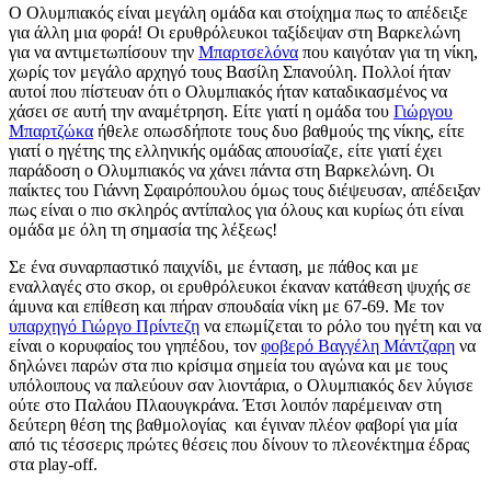
Ο Ολυμπιακός είναι μεγάλη ομάδα και στοίχημα πως το απέδειξε
για άλλη μια φορά! Οι ερυθρόλευκοι ταξίδεψαν στη Βαρκελώνη
για να αντιμετωπίσουν την
Μπαρτσελόνα
που καιγόταν για τη νίκη,
χωρίς τον μεγάλο αρχηγό τους Βασίλη Σπανούλη. Πολλοί ήταν
αυτοί που πίστευαν ότι ο Ολυμπιακός ήταν καταδικασμένος να
χάσει σε αυτή την αναμέτρηση. Είτε γιατί η ομάδα του
Γιώργου
Μπαρτζώκα
ήθελε οπωσδήποτε τους δυο βαθμούς της νίκης, είτε
γιατί ο ηγέτης της ελληνικής ομάδας απουσίαζε, είτε γιατί έχει
παράδοση ο Ολυμπιακός να χάνει πάντα στη Βαρκελώνη. Οι
παίκτες του Γιάννη Σφαιρόπουλου όμως τους διέψευσαν, απέδειξαν
πως είναι ο πιο σκληρός αντίπαλος για όλους και κυρίως ότι είναι
ομάδα με όλη τη σημασία της λέξεως!
Σε ένα συναρπαστικό παιχνίδι, με ένταση, με πάθος και με
εναλλαγές στο σκορ, οι ερυθρόλευκοι έκαναν κατάθεση ψυχής σε
άμυνα και επίθεση και πήραν σπουδαία νίκη με 67-69. Με τον
υπαρχηγό Γιώργο Πρίντεζη
να επωμίζεται το ρόλο του ηγέτη και να
είναι ο κορυφαίος του γηπέδου, τον
φοβερό Βαγγέλη Μάντζαρη
να
δηλώνει παρών στα πιο κρίσιμα σημεία του αγώνα και με τους
υπόλοιπους να παλεύουν σαν λιοντάρια, ο Ολυμπιακός δεν λύγισε
ούτε στο Παλάου Πλαουγκράνα. Έτσι λοιπόν παρέμειναν στη
δεύτερη θέση της βαθμολογίας και έγιναν πλέον φαβορί για μία
από τις τέσσερις πρώτες θέσεις που δίνουν το πλεονέκτημα έδρας
στα play-off.