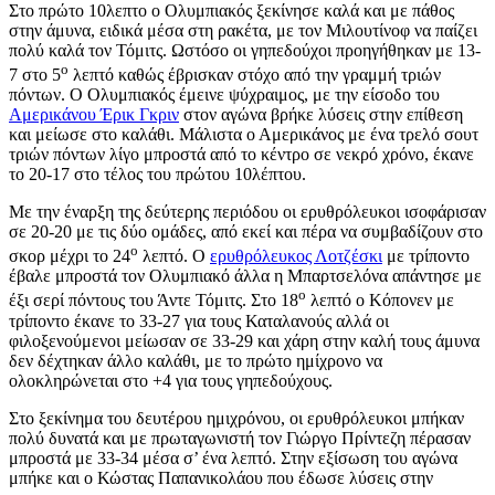
Στο πρώτο 10λεπτο ο Ολυμπιακός ξεκίνησε καλά και με πάθος
στην άμυνα, ειδικά μέσα στη ρακέτα, με τον Μιλουτίνοφ να παίζει
πολύ καλά τον Τόμιτς. Ωστόσο οι γηπεδούχοι προηγήθηκαν με 13-
ο
7 στο 5
λεπτό καθώς έβρισκαν στόχο από την γραμμή τριών
πόντων. Ο Ολυμπιακός έμεινε ψύχραιμος, με την είσοδο του
Αμερικάνου Έρικ Γκριν
στον αγώνα βρήκε λύσεις στην επίθεση
και μείωσε στο καλάθι. Μάλιστα ο Αμερικάνος με ένα τρελό σουτ
τριών πόντων λίγο μπροστά από το κέντρο σε νεκρό χρόνο, έκανε
το 20-17 στο τέλος του πρώτου 10λέπτου.
Με την έναρξη της δεύτερης περιόδου οι ερυθρόλευκοι ισοφάρισαν
σε 20-20 με τις δύο ομάδες, από εκεί και πέρα να συμβαδίζουν στο
ο
σκορ μέχρι το 24
λεπτό. Ο
ερυθρόλευκος Λοτζέσκι
με τρίποντο
έβαλε μπροστά τον Ολυμπιακό άλλα η Μπαρτσελόνα απάντησε με
ο
έξι σερί πόντους του Άντε Τόμιτς. Στο 18
λεπτό ο Κόπονεν με
τρίποντο έκανε το 33-27 για τους Καταλανούς αλλά οι
φιλοξενούμενοι μείωσαν σε 33-29 και χάρη στην καλή τους άμυνα
δεν δέχτηκαν άλλο καλάθι, με το πρώτο ημίχρονο να
ολοκληρώνεται στο +4 για τους γηπεδούχους.
Στο ξεκίνημα του δευτέρου ημιχρόνου, οι ερυθρόλευκοι μπήκαν
πολύ δυνατά και με πρωταγωνιστή τον Γιώργο Πρίντεζη πέρασαν
μπροστά με 33-34 μέσα σ’ ένα λεπτό. Στην εξίσωση του αγώνα
μπήκε και ο Κώστας Παπανικολάου που έδωσε λύσεις στην