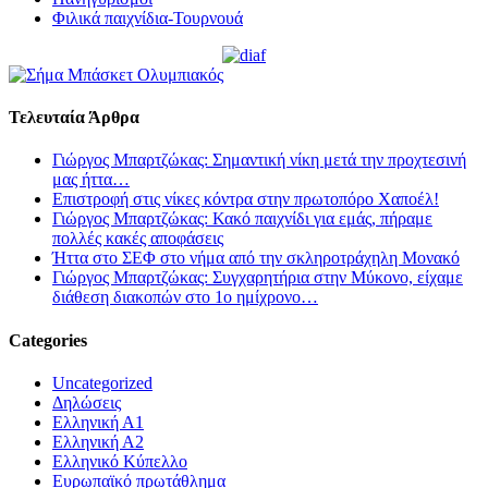
Φιλικά παιχνίδια-Τουρνουά
Τελευταία Άρθρα
Γιώργος Μπαρτζώκας: Σημαντική νίκη μετά την προχτεσινή
μας ήττα…
Επιστροφή στις νίκες κόντρα στην πρωτοπόρο Χαποέλ!
Γιώργος Μπαρτζώκας: Κακό παιχνίδι για εμάς, πήραμε
πολλές κακές αποφάσεις
Ήττα στο ΣΕΦ στο νήμα από την σκληροτράχηλη Μονακό
Γιώργος Μπαρτζώκας: Συγχαρητήρια στην Μύκονο, είχαμε
διάθεση διακοπών στο 1ο ημίχρονο…
Categories
Uncategorized
Δηλώσεις
Ελληνική Α1
Ελληνική Α2
Ελληνικό Κύπελλο
Ευρωπαϊκό πρωτάθλημα