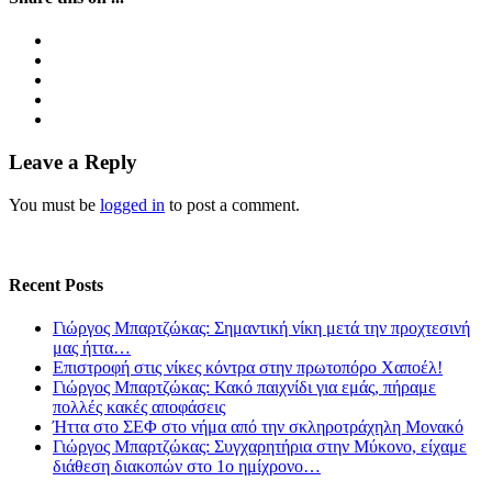
Leave a Reply
You must be
logged in
to post a comment.
Recent Posts
Γιώργος Μπαρτζώκας: Σημαντική νίκη μετά την προχτεσινή
μας ήττα…
Επιστροφή στις νίκες κόντρα στην πρωτοπόρο Χαποέλ!
Γιώργος Μπαρτζώκας: Κακό παιχνίδι για εμάς, πήραμε
πολλές κακές αποφάσεις
Ήττα στο ΣΕΦ στο νήμα από την σκληροτράχηλη Μονακό
Γιώργος Μπαρτζώκας: Συγχαρητήρια στην Μύκονο, είχαμε
διάθεση διακοπών στο 1ο ημίχρονο…