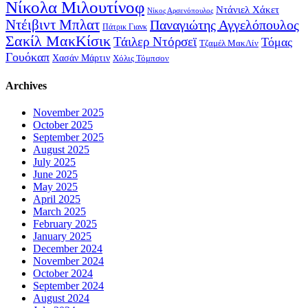
Νίκολα Μιλουτίνοφ
Ντάνιελ Χάκετ
Νίκος Αρσενόπουλος
Ντέιβιντ Μπλατ
Παναγιώτης Αγγελόπουλος
Πάτρικ Γιανκ
Σακίλ ΜακΚίσικ
Τάιλερ Ντόρσεϊ
Τόμας
Τζαμέλ ΜακΛίν
Γουόκαπ
Χασάν Μάρτιν
Χόλις Τόμπσον
Archives
November 2025
October 2025
September 2025
August 2025
July 2025
June 2025
May 2025
April 2025
March 2025
February 2025
January 2025
December 2024
November 2024
October 2024
September 2024
August 2024