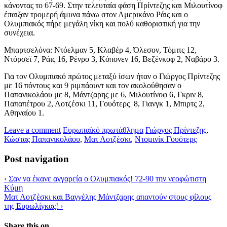
κάνοντας το 67-69. Στην τελευταία φάση Πρίντεζης και Μιλουτίνοφ
έπαιξαν τρομερή άμυνα πάνω στον Αμερικάνο Ράις και ο
Ολυμπιακός πήρε μεγάλη νίκη και πολύ καθοριστική για την
συνέχεια.
Μπαρτσελόνα: Ντόελμαν 5, Κλαβέρ 4, Όλεσον, Τόμιτς 12,
Ντόρσεϊ 7, Ράις 16, Ρένρο 3, Κόπονεν 16, Βεζένκοφ 2, Ναβάρο 3.
Για τον Ολυμπιακό πρώτος μεταξύ ίσων ήταν ο Γιώργος Πρίντεζης
με 16 πόντους και 9 ριμπάουντ και τον ακολούθησαν ο
Παπανικολάου με 8, Μάντζαρης με 6, Μιλουτίνοφ 6, Γκριν 8,
Παπαπέτρου 2, Λοτζέσκι 11, Γουότερς 8, Γιανγκ 1, Μπιρτς 2,
Αθηναίου 1.
Leave a comment
Ευρωπαϊκό πρωτάθλημα
Γιώργος Πρίντεζης
,
Κώστας Παπανικολάου
,
Ματ Λοτζέσκι
,
Ντομινίκ Γουότερς
Post navigation
‹
Σαν να έκανε αγγαρεία ο Ολυμπιακός! 72-90 την νεοφώτιστη
Κύμη
Ματ Λοτζέσκι και Βαγγέλης Μάντζαρης απαντούν στους φίλους
της Ευρωλίγκας!
›
Share this on ...