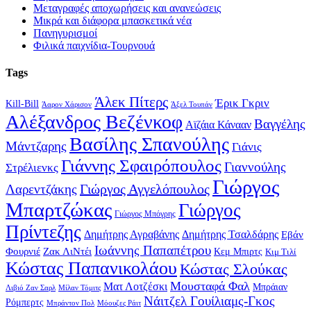
Μεταγραφές αποχωρήσεις και ανανεώσεις
Μικρά και διάφορα μπασκετικά νέα
Πανηγυρισμοί
Φιλικά παιχνίδια-Τουρνουά
Tags
Άλεκ Πίτερς
Έρικ Γκριν
Kill-Bill
Άαρον Χάρισον
Άξελ Τουπάν
Αλέξανδρος Βεζένκοφ
Βαγγέλης
Αϊζάια Κάνααν
Βασίλης Σπανούλης
Μάντζαρης
Γιάνις
Γιάννης Σφαιρόπουλος
Γιαννούλης
Στρέλιενκς
Γιώργος
Γιώργος Αγγελόπουλος
Λαρεντζάκης
Μπαρτζώκας
Γιώργος
Γιώργος Μπόγρης
Πρίντεζης
Δημήτρης Αγραβάνης
Δημήτρης Τσαλδάρης
Εβάν
Ιωάννης Παπαπέτρου
Φουρνιέ
Ζακ ΛιΝτέι
Κεμ Μπιρτς
Κιμ Τιλί
Κώστας Παπανικολάου
Κώστας Σλούκας
Μουσταφά Φαλ
Ματ Λοτζέσκι
Μπράιαν
Λιβιό Ζαν Σαρλ
Μίλαν Τόμιτς
Νάιτζελ Γουίλιαμς-Γκος
Ρόμπερτς
Μπράντον Πολ
Μόουζες Ράιτ