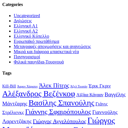
Categories
Uncategorized
Δηλώσεις
Ελληνική Α1
Ελληνική Α2
Ελληνικό Κύπελλο
Ευρωπαϊκό πρωτάθλημα
Μεταγραφές αποχωρήσεις και ανανεώσεις
Μικρά και διάφορα μπασκετικά νέα
Πανηγυρισμοί
Φιλικά παιχνίδια-Τουρνουά
Tags
Άλεκ Πίτερς
Έρικ Γκριν
Kill-Bill
Άαρον Χάρισον
Άξελ Τουπάν
Αλέξανδρος Βεζένκοφ
Βαγγέλης
Αϊζάια Κάνααν
Βασίλης Σπανούλης
Μάντζαρης
Γιάνις
Γιάννης Σφαιρόπουλος
Γιαννούλης
Στρέλιενκς
Γιώργος
Γιώργος Αγγελόπουλος
Λαρεντζάκης