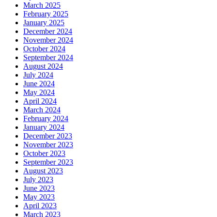
March 2025
February 2025
January 2025
December 2024
November 2024
October 2024
September 2024
August 2024
July 2024
June 2024
May 2024
April 2024
March 2024
February 2024
January 2024
December 2023
November 2023
October 2023
September 2023
August 2023
July 2023
June 2023
May 2023
April 2023
March 2023