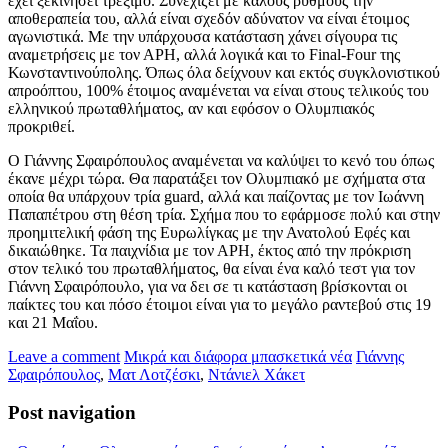
έχει ξεκινήσει τρέξιμο. Συνεχίζει με καλούς ρυθμούς την
αποθεραπεία του, αλλά είναι σχεδόν αδύνατον να είναι έτοιμος
αγωνιστικά. Με την υπάρχουσα κατάσταση χάνει σίγουρα τις
αναμετρήσεις με τον ΑΡΗ, αλλά λογικά και το Final-Four της
Κωνσταντινούπολης. Όπως όλα δείχνουν και εκτός συγκλονιστικού
απροόπτου, 100% έτοιμος αναμένεται να είναι στους τελικούς του
ελληνικού πρωταθλήματος, αν και εφόσον ο Ολυμπιακός
προκριθεί.
Ο Γιάννης Σφαιρόπουλος αναμένεται να καλύψει το κενό του όπως
έκανε μέχρι τώρα. Θα παρατάξει τον Ολυμπιακό με σχήματα στα
οποία θα υπάρχουν τρία guard, αλλά και παίζοντας με τον Ιωάννη
Παπαπέτρου στη θέση τρία. Σχήμα που το εφάρμοσε πολύ και στην
προημιτελική φάση της Ευρωλίγκας με την Ανατολού Εφές και
δικαιώθηκε. Τα παιχνίδια με τον ΑΡΗ, έκτος από την πρόκριση
στον τελικό του πρωταθλήματος, θα είναι ένα καλό τεστ για τον
Γιάννη Σφαιρόπουλο, για να δει σε τι κατάσταση βρίσκονται οι
παίκτες του και πόσο έτοιμοι είναι για το μεγάλο ραντεβού στις 19
και 21 Μαΐου.
Leave a comment
Μικρά και διάφορα μπασκετικά νέα
Γιάννης
Σφαιρόπουλος
,
Ματ Λοτζέσκι
,
Ντάνιελ Χάκετ
Post navigation