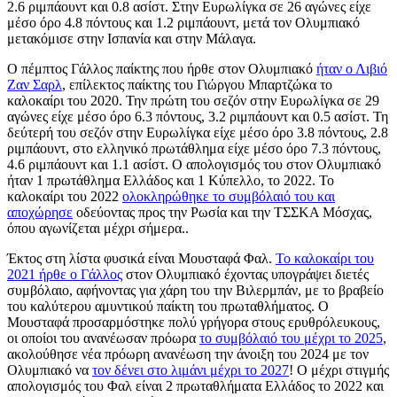
2.6 ριμπάουντ και 0.8 ασίστ. Στην Ευρωλίγκα σε 26 αγώνες είχε
μέσο όρο 4.8 πόντους και 1.2 ριμπάουντ, μετά τον Ολυμπιακό
μετακόμισε στην Ισπανία και στην Μάλαγα.
Ο πέμπτος Γάλλος παίκτης που ήρθε στον Ολυμπιακό
ήταν ο Λιβιό
Ζαν Σαρλ
, επίλεκτος παίκτης του Γιώργου Μπαρτζώκα το
καλοκαίρι του 2020. Την πρώτη του σεζόν στην Ευρωλίγκα σε 29
αγώνες είχε μέσο όρο 6.3 πόντους, 3.2 ριμπάουντ και 0.5 ασίστ. Τη
δεύτερή του σεζόν στην Ευρωλίγκα είχε μέσο όρο 3.8 πόντους, 2.8
ριμπάουντ, στο ελληνικό πρωτάθλημα είχε μέσο όρο 7.3 πόντους,
4.6 ριμπάουντ και 1.1 ασίστ. Ο απολογισμός του στον Ολυμπιακό
ήταν 1 πρωτάθλημα Ελλάδος και 1 Κύπελλο, το 2022. Το
καλοκαίρι του 2022
ολοκληρώθηκε το συμβόλαιό του και
αποχώρησε
οδεύοντας προς την Ρωσία και την ΤΣΣΚΑ Μόσχας,
όπου αγωνίζεται μέχρι σήμερα..
Έκτος στη λίστα φυσικά είναι Μουσταφά Φαλ.
Το καλοκαίρι του
2021 ήρθε ο Γάλλος
στον Ολυμπιακό έχοντας υπογράψει διετές
συμβόλαιο, αφήνοντας για χάρη του την Βιλερμπάν, με το βραβείο
του καλύτερου αμυντικού παίκτη του πρωταθλήματος. Ο
Μουσταφά προσαρμόστηκε πολύ γρήγορα στους ερυθρόλευκους,
οι οποίοι του ανανέωσαν πρόωρα
το συμβόλαιό του μέχρι το 2025
,
ακολούθησε νέα πρόωρη ανανέωση την άνοιξη του 2024 με τον
Ολυμπιακό να
τον δένει στο λιμάνι μέχρι το 2027
! Ο μέχρι στιγμής
απολογισμός του Φαλ είναι 2 πρωταθλήματα Ελλάδος το 2022 και