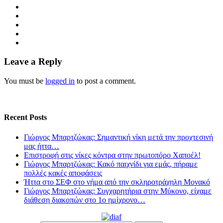
Leave a Reply
You must be
logged in
to post a comment.
Recent Posts
Γιώργος Μπαρτζώκας: Σημαντική νίκη μετά την προχτεσινή
μας ήττα…
Επιστροφή στις νίκες κόντρα στην πρωτοπόρο Χαποέλ!
Γιώργος Μπαρτζώκας: Κακό παιχνίδι για εμάς, πήραμε
πολλές κακές αποφάσεις
Ήττα στο ΣΕΦ στο νήμα από την σκληροτράχηλη Μονακό
Γιώργος Μπαρτζώκας: Συγχαρητήρια στην Μύκονο, είχαμε
διάθεση διακοπών στο 1ο ημίχρονο…