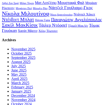
Μουσταφά Φαλ
Ματ Λοτζέσκι
Μπράιαν
Λιβιό Ζαν Σαρλ
Μίλαν Τόμιτς
Νάιτζελ Γουίλιαμς-Γκος
Ρόμπερτς
Μπράντον Πολ
Μόουζες Ράιτ
Νίκολα Μιλουτίνοφ
Ντάνιελ Χάκετ
Νίκος Αρσενόπουλος
Ντέιβιντ Μπλατ
Παναγιώτης Αγγελόπουλος
Πάτρικ Γιανκ
Σακίλ ΜακΚίσικ
Τάιλερ Ντόρσεϊ
Τόμας
Τζαμέλ ΜακΛίν
Γουόκαπ
Χασάν Μάρτιν
Χόλις Τόμπσον
Archives
November 2025
October 2025
September 2025
August 2025
July 2025
June 2025
May 2025
April 2025
March 2025
February 2025
January 2025
December 2024
November 2024
October 2024