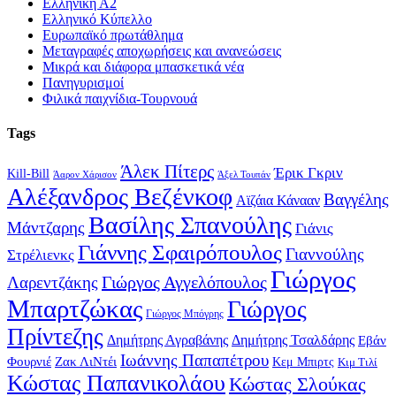
Ελληνική Α2
Ελληνικό Κύπελλο
Ευρωπαϊκό πρωτάθλημα
Μεταγραφές αποχωρήσεις και ανανεώσεις
Μικρά και διάφορα μπασκετικά νέα
Πανηγυρισμοί
Φιλικά παιχνίδια-Τουρνουά
Tags
Άλεκ Πίτερς
Έρικ Γκριν
Kill-Bill
Άαρον Χάρισον
Άξελ Τουπάν
Αλέξανδρος Βεζένκοφ
Βαγγέλης
Αϊζάια Κάνααν
Βασίλης Σπανούλης
Μάντζαρης
Γιάνις
Γιάννης Σφαιρόπουλος
Γιαννούλης
Στρέλιενκς
Γιώργος
Γιώργος Αγγελόπουλος
Λαρεντζάκης
Μπαρτζώκας
Γιώργος
Γιώργος Μπόγρης
Πρίντεζης
Δημήτρης Αγραβάνης
Δημήτρης Τσαλδάρης
Εβάν
Ιωάννης Παπαπέτρου
Φουρνιέ
Ζακ ΛιΝτέι
Κεμ Μπιρτς
Κιμ Τιλί
Κώστας Παπανικολάου
Κώστας Σλούκας