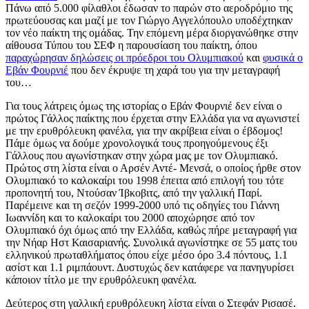
Πάνω από 5.000 φίλαθλοι έδωσαν το παρών στο αεροδρόμιο της
πρωτεύουσας και μαζί με τον Γιώργο Αγγελόπουλο υποδέχτηκαν
τον νέο παίκτη της ομάδας. Την επόμενη μέρα διοργανώθηκε στην
αίθουσα Τύπου του ΣΕΦ η παρουσίαση του παίκτη, όπου
παραχώρησαν δηλώσεις οι πρόεδροι του Ολυμπιακού
και
φυσικά ο
Εβάν Φουρνιέ
που δεν έκρυψε τη χαρά του για την μεταγραφή
του…
Για τους λάτρεις όμως της ιστορίας ο Εβάν Φουρνιέ δεν είναι ο
πρώτος Γάλλος παίκτης που έρχεται στην Ελλάδα για να αγωνιστεί
με την ερυθρόλευκη φανέλα, για την ακρίβεια είναι ο έβδομος!
Πάμε όμως να δούμε χρονολογικά τους προηγούμενους έξι
Γάλλους που αγωνίστηκαν στην χώρα μας με τον Ολυμπιακό.
Πρώτος στη λίστα είναι ο Αρσέν Αντέ- Μενσά, ο οποίος ήρθε στον
Ολυμπιακό το καλοκαίρι του 1998 έπειτα από επιλογή του τότε
προπονητή του, Ντούσαν Ίβκοβιτς, από την γαλλική Παρί.
Παρέμεινε και τη σεζόν 1999-2000 υπό τις οδηγίες του Γιάννη
Ιωαννίδη και το καλοκαίρι του 2000 αποχώρησε από τον
Ολυμπιακό όχι όμως από την Ελλάδα, καθώς πήρε μεταγραφή για
την Νήαρ Ηστ Καισαριανής. Συνολικά αγωνίστηκε σε 55 ματς του
ελληνικού πρωταθλήματος όπου είχε μέσο όρο 3.4 πόντους, 1.1
ασίστ και 1.1 ριμπάουντ. Δυστυχώς δεν κατάφερε να πανηγυρίσει
κάποιον τίτλο με την ερυθρόλευκη φανέλα.
Δεύτερος στη γαλλική ερυθρόλευκη λίστα είναι ο Στεφάν Ρισασέ.