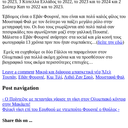
το 2023, 3 Κύπελλα Ελλάδος το 2022, το 2023 και το 2024 και 2
Σούπερ Καπ το 2022 και το 2023.
Έβδομος είναι ο Εβάν Φουρνιέ, που είναι και πολύ καλός φίλος του
Μουσταφά Φαλ με τον δεύτερο να παίζει μεγάλο ρόλο στην
μεταγραφή του. Οι δυο τους γνωρίζονται από πολύ παλιά σαν
πιτσιρικάδες που αγωνίζονταν μαζί στην γαλλική Πουατιέ.
Μάλιστα ο Εβάν Φουρνιέ ανάρτησε στα social και μία κοινή τους
φωτογραφία 13 χρόνια πριν που ήταν συμπαίκτες…(
δείτε την εδώ
)
Εμείς να ευχηθούμε οι δύο Γάλλοι να παραμείνουν στον
Ολυμπιακό για πολλά ακόμη χρόνια και να προσθέσουν στο
βιογραφικό τους ακόμα περισσότερες επιτυχίες…
Leave a comment
Μικρά και διάφορα μπασκετικά νέα
Άξελ
Τουπάν
,
Εβάν Φουρνιέ
,
Κιμ Τιλί
,
Λιβιό Ζαν Σαρλ
,
Μουσταφά Φαλ
Post navigation
‹
Ο Πρίντεζης με πεταχτάρι χάρισε τη νίκη στον Ολυμπιακό κόντρα
στην Μακάμπι!
Φιλική νίκη επί του Ερυθρού με ντεμπούτο Φουρνιέ ο Θρύλος
›
Share this on ...