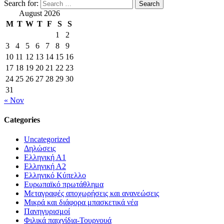
Search for:
August 2026
M
T
W
T
F
S
S
1
2
3
4
5
6
7
8
9
10
11
12
13
14
15
16
17
18
19
20
21
22
23
24
25
26
27
28
29
30
31
« Nov
Categories
Uncategorized
Δηλώσεις
Ελληνική Α1
Ελληνική Α2
Ελληνικό Κύπελλο
Ευρωπαϊκό πρωτάθλημα
Μεταγραφές αποχωρήσεις και ανανεώσεις
Μικρά και διάφορα μπασκετικά νέα
Πανηγυρισμοί
Φιλικά παιχνίδια-Τουρνουά