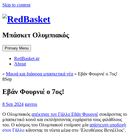
Skip to content
Μπάσκετ Ολυμπιακός
Primary Menu
RedBasket.gr
About
»
Μικρά και διάφορα μπασκετικά νέα
»
Εβάν Φουρνιέ ο 7ος!
8
Sep
Εβάν Φουρνιέ ο 7ος!
8 Sep 2024
gavros
Ο Ολυμπιακός
απέκτησε τον Γάλλο Εβάν Φουρνιέ
σοκάροντας το
μπασκετικό κοινό και εκπλήσσοντας ευχάριστα τους φιλάθλους
του. Ο κόσμος του Ολυμπιακού ετοίμασε μία
απίστευτη υποδοχή
στον Γάλλο
κάνοντας τη νύχτα μέρα στο ‘Ελευθέριος Βενιζέλος’.