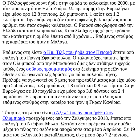
Ο Γάλλος φόργουορντ ήρθε στην ομάδα το καλοκαίρι του 2000, με
τότε προπονητή τον Ηλία Ζούρο. Ως πρωτάρης στην Ευρωλίγκα
είχε μέσο όρο 12.8 πόντους, 2.8 ριμπάουντ, 1 ασίστ και 1.2
κλεψίματα. Την επόμενη σεζόν ήταν εμφανώς βελτιωμένος και οι
αριθμοί του ήταν σαφώς καλύτεροι. Ο Ρισασέ αποχώρησε από την
Ελλάδα και τον Ολυμπιακό ως Κυπελλούχος της χώρας, τρόπαιο
που κατέκτησε η ομάδα έπειτα από 8 χρόνια… Επόμενος σταθμός
της καριέρας του ήταν η Μάλαγα.
Επόμενος στη λίστα
ο Κιμ Τιλί, που ήρθε στον Πειραιά
έπειτα από
επιλογή του Γιάννη Σφαιρόπουλου. Ο ταλαντούχος παίκτης ήρθε
στον Ολυμπιακό από την Μπασκόνια όμως δεν στάθηκε τυχερός
καθώς ένας
σοβαρός τραυματισμός
στο ξεκίνημα της σεζόν τον
έθεσε εκτός αγωνιστικής δράσης για πάρα πολλούς μήνες.
Πρόλαβε να αγωνιστεί σε 5 ματς του πρωταθλήματος και είχε μέσο
όρο 5.4 πόντους, 5.8 ριμπάουντ, 1.8 ασίστ και 0.8 κλεψίματα. Στην
Ευρωλίγκα σε 10 παιχνίδια είχε μέσο όρο 3.8 πόντους και 2.4
ριμπάουντ. Η παρουσία του δεν συνοδεύτηκε με τίτλους και
επόμενος σταθμός στην καριέρα του ήταν η Γκραν Κανάρια.
Τέταρτος στη λίστα είναι
ο Άξελ Τουπάν, που ήρθε στον
Ολυμπιακό
προερχόμενος από την Ζαλγκίρις το 2018, έπειτα από
επιλογή του Ντέιβιντ Μπλατ. Ωστόσο δεν παρέμεινε στην ομάδα
μέχρι το τέλος της σεζόν και αποχώρησε στα μέσα Απριλίου. Σε 19
ματς του ελληνικού πρωταθλήματος, είχε μέσο όρο 7.2 πόντους,