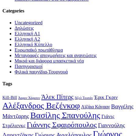
Categories
Uncategorized
Δηλώσεις
Ελληνική Α1
Ελληνική Α2
Ελληνικό Κύπελλο
Ευρωπαϊκό πρωτάθλημα
Μεταγραφές αποχωρήσεις και ανανεώσεις
Μικρά και διάφορα μπασκετικά νέα
Πανηγυρισμοί
Φιλικά παιχνίδια-Τουρνουά
Tags
Άλεκ Πίτερς
Έρικ Γκριν
Kill-Bill
Άαρον Χάρισον
Άξελ Τουπάν
Αλέξανδρος Βεζένκοφ
Βαγγέλης
Αϊζάια Κάνααν
Βασίλης Σπανούλης
Μάντζαρης
Γιάνις
Γιάννης Σφαιρόπουλος
Γιαννούλης
Στρέλιενκς
Γιώργος
Γιώργος Αγγελόπουλος
Λαρεντζάκης