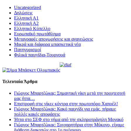
Uncategorized
Δηλώσεις
Ελληνική Α1
Ελληνική Α2
Ελληνικό Κύπελλο
Ευρωπαϊκό πρωτάθλημα
Μεταγραφές αποχωρήσεις και ανανεώσεις
Μικρά και διάφορα μπασκετικά νέα
Πανηγυρισμοί
Φιλικά παιχνίδια-Τουρνουά
Τελευταία Άρθρα
Γιώργος Μπαρτζώκας: Σημαντική νίκη μετά την προχτεσινή
μας ήττα…
Επιστροφή στις νίκες κόντρα στην πρωτοπόρο Χαποέλ!
Γιώργος Μπαρτζώκας: Κακό παιχνίδι για εμάς, πήραμε
πολλές κακές αποφάσεις
Ήττα στο ΣΕΦ στο νήμα από την σκληροτράχηλη Μονακό
Γιώργος Μπαρτζώκας: Συγχαρητήρια στην Μύκονο, είχαμε
διάθεση διακοπών στο 1ο ημίχρονο…