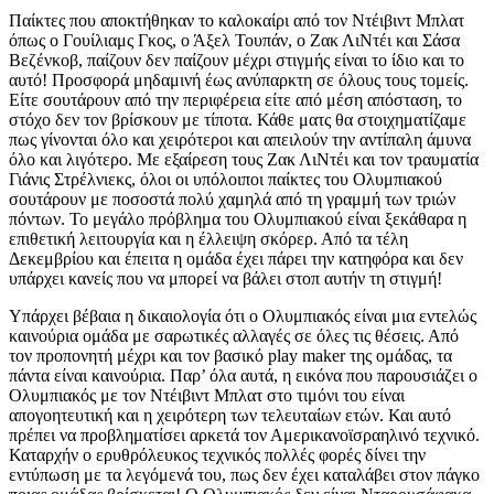
Παίκτες που αποκτήθηκαν το καλοκαίρι από τον Ντέιβιντ Μπλατ
όπως ο Γουίλιαμς Γκος, ο Άξελ Τουπάν, ο Ζακ ΛιΝτέι και Σάσα
Βεζένκοβ, παίζουν δεν παίζουν μέχρι στιγμής είναι το ίδιο και το
αυτό! Προσφορά μηδαμινή έως ανύπαρκτη σε όλους τους τομείς.
Είτε σουτάρουν από την περιφέρεια είτε από μέση απόσταση, το
στόχο δεν τον βρίσκουν με τίποτα. Κάθε ματς θα στοιχηματίζαμε
πως γίνονται όλο και χειρότεροι και απειλούν την αντίπαλη άμυνα
όλο και λιγότερο. Με εξαίρεση τους Ζακ ΛιΝτέι και τον τραυματία
Γιάνις Στρέλνιεκς, όλοι οι υπόλοιποι παίκτες του Ολυμπιακού
σουτάρουν με ποσοστά πολύ χαμηλά από τη γραμμή των τριών
πόντων. Το μεγάλο πρόβλημα του Ολυμπιακού είναι ξεκάθαρα η
επιθετική λειτουργία και η έλλειψη σκόρερ. Από τα τέλη
Δεκεμβρίου και έπειτα η ομάδα έχει πάρει την κατηφόρα και δεν
υπάρχει κανείς που να μπορεί να βάλει στοπ αυτήν τη στιγμή!
Υπάρχει βέβαια η δικαιολογία ότι ο Ολυμπιακός είναι μια εντελώς
καινούρια ομάδα με σαρωτικές αλλαγές σε όλες τις θέσεις. Από
τον προπονητή μέχρι και τον βασικό play maker της ομάδας, τα
πάντα είναι καινούρια. Παρ’ όλα αυτά, η εικόνα που παρουσιάζει ο
Ολυμπιακός με τον Ντέιβιντ Μπλατ στο τιμόνι του είναι
απογοητευτική και η χειρότερη των τελευταίων ετών. Και αυτό
πρέπει να προβληματίσει αρκετά τον Αμερικανοϊσραηλινό τεχνικό.
Καταρχήν ο ερυθρόλευκος τεχνικός πολλές φορές δίνει την
εντύπωση με τα λεγόμενά του, πως δεν έχει καταλάβει στον πάγκο