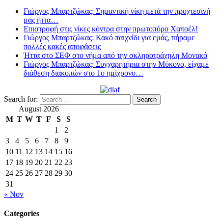
Γιώργος Μπαρτζώκας: Σημαντική νίκη μετά την προχτεσινή
μας ήττα…
Επιστροφή στις νίκες κόντρα στην πρωτοπόρο Χαποέλ!
Γιώργος Μπαρτζώκας: Κακό παιχνίδι για εμάς, πήραμε
πολλές κακές αποφάσεις
Ήττα στο ΣΕΦ στο νήμα από την σκληροτράχηλη Μονακό
Γιώργος Μπαρτζώκας: Συγχαρητήρια στην Μύκονο, είχαμε
διάθεση διακοπών στο 1ο ημίχρονο…
Search for:
August 2026
M
T
W
T
F
S
S
1
2
3
4
5
6
7
8
9
10
11
12
13
14
15
16
17
18
19
20
21
22
23
24
25
26
27
28
29
30
31
« Nov
Categories