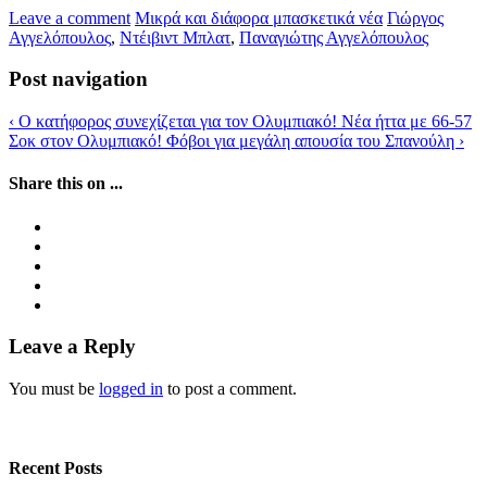
Leave a comment
Μικρά και διάφορα μπασκετικά νέα
Γιώργος
Αγγελόπουλος
,
Ντέιβιντ Μπλατ
,
Παναγιώτης Αγγελόπουλος
Post navigation
‹
Ο κατήφορος συνεχίζεται για τον Ολυμπιακό! Νέα ήττα με 66-57
Σοκ στον Ολυμπιακό! Φόβοι για μεγάλη απουσία του Σπανούλη
›
Share this on ...
Leave a Reply
You must be
logged in
to post a comment.
Recent Posts