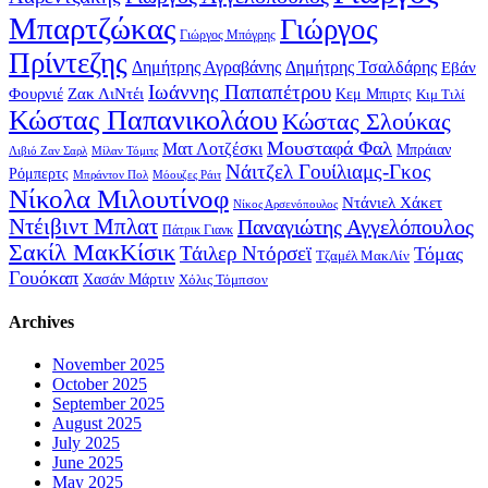
Μπαρτζώκας
Γιώργος
Γιώργος Μπόγρης
Πρίντεζης
Δημήτρης Αγραβάνης
Δημήτρης Τσαλδάρης
Εβάν
Ιωάννης Παπαπέτρου
Φουρνιέ
Ζακ ΛιΝτέι
Κεμ Μπιρτς
Κιμ Τιλί
Κώστας Παπανικολάου
Κώστας Σλούκας
Μουσταφά Φαλ
Ματ Λοτζέσκι
Μπράιαν
Λιβιό Ζαν Σαρλ
Μίλαν Τόμιτς
Νάιτζελ Γουίλιαμς-Γκος
Ρόμπερτς
Μπράντον Πολ
Μόουζες Ράιτ
Νίκολα Μιλουτίνοφ
Ντάνιελ Χάκετ
Νίκος Αρσενόπουλος
Ντέιβιντ Μπλατ
Παναγιώτης Αγγελόπουλος
Πάτρικ Γιανκ
Σακίλ ΜακΚίσικ
Τάιλερ Ντόρσεϊ
Τόμας
Τζαμέλ ΜακΛίν
Γουόκαπ
Χασάν Μάρτιν
Χόλις Τόμπσον
Archives
November 2025
October 2025
September 2025
August 2025
July 2025
June 2025
May 2025