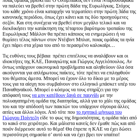
ποιας ομάδας βρίσκεται! Ο Ολυμπιακός δεν είναι Νταρουσάφακα
να παλεύει να βρεθεί στην πρώτη 8άδα της Ευρωλίγκας. Στόχος
του κάθε χρόνο είναι καταρχήν να τερματίσει στην πρώτη 3άδα της
κανονικής περιόδου, όπως έχει κάνει και τις δύο προηγούμενες
σεζόν. Και στη συνέχεια να βρεθεί στον μεγάλο τελικό και να
διεκδικήσει την κατάκτηση της τέταρτου βαρύτιμου τροπαίου της
Ευρωλίγκας! Μάλλον θα πρέπει κάποιος να ενημερώσει ή να
θυμίσει τέλος πάντων στον Ντέιβιντ Μπλατ, ποιας ομάδας τα ηνία
έχει πάρει στα χέρια του από το περασμένο καλοκαίρι…
Τις ευθύνες τους βέβαια πρέπει επιτέλους να αναλάβουν και οι
ιδιοκτήτες της ΚΑΕ, Παναγιώτης και Γιώργος Αγγελόπουλος. Αν
όντως υπάρχουν οικονομικά προβλήματα και αληθεύουν όλα όσα
ακούγονται για απλήρωτους παίκτες, τότε πρέπει να επιληφθούν
του θέματος άμεσα. Μπορεί να έχουν όλο το δίκιο με το μέρος
τους για τα αίσχη που συμβαίνουν στο ελληνικό μπάσκετ υπέρ του
Παναθηναϊκού. Μπορεί ο κόσμος να τους στηρίζει για την
απόφασή τους
να μην κατέβουν ξανά σε παιχνίδι
με την
πολυαγαπημένη ομάδα της διαιτησίας, αλλά για το χάλι της ομάδας
του και την απόδοσή των παικτών του υπάρχουν σίγουρα άλλες
αιτίες και άλλοι λόγοι. Από τότε που
το ηχητικό μήνυμα του
Γιώργου Πρίντεζη
είδε το φως της δημοσιότητας, η ομάδα πάει από
το κακό στο χειρότερο. Και μάλιστα κανείς δεν έμαθε πώς και από
ποιόν διέρρευσε αυτό το θέμα! Θα έπρεπε η ΚΑΕ να έχει δώσει
περισσότερη σημασία σ’ αυτό και να έχει βρει τον υπαίτιο!