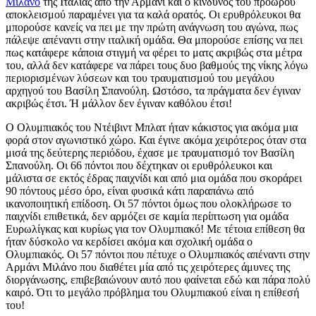
Μιλάνο
της Ιταλίας από την Αρμάνι και ο κίνδυνος του πρόωρου
αποκλεισμού παραμένει για τα καλά ορατός. Οι ερυθρόλευκοι θα
μπορούσε κανείς να πει με την πρώτη ανάγνωση του αγώνα, πως
πάλεψε απέναντι στην ιταλική ομάδα. Θα μπορούσε επίσης να πει
πως κατάφερε κάποια στιγμή να φέρει το ματς ακριβώς στα μέτρα
του, αλλά δεν κατάφερε να πάρει τους δυο βαθμούς της νίκης λόγω
περιορισμένων λύσεων και του τραυματισμού του μεγάλου
αρχηγού του Βασίλη Σπανούλη. Ωστόσο, τα πράγματα δεν έγιναν
ακριβώς έτσι. Ή μάλλον δεν έγιναν καθόλου έτσι!
Ο Ολυμπιακός του Ντέιβιντ Μπλατ ήταν κάκιστος για ακόμα μια
φορά στον αγωνιστικό χώρο. Και έγινε ακόμα χειρότερος όταν στα
μισά της δεύτερης περιόδου, έχασε με τραυματισμό τον Βασίλη
Σπανούλη. Οι 66 πόντοι που δέχτηκαν οι ερυθρόλευκοι και
μάλιστα σε εκτός έδρας παιχνίδι και από μια ομάδα που σκοράρει
90 πόντους μέσο όρο, είναι φυσικά κάτι παραπάνω από
ικανοποιητική επίδοση. Οι 57 πόντοι όμως που ολοκλήρωσε το
παιχνίδι επιθετικά, δεν αρμόζει σε καμία περίπτωση για ομάδα
Ευρωλίγκας και κυρίως για τον Ολυμπιακό! Με τέτοια επίθεση θα
ήταν δύσκολο να κερδίσει ακόμα και σχολική ομάδα ο
Ολυμπιακός. Οι 57 πόντοι που πέτυχε ο Ολυμπιακός απέναντι στην
Αρμάνι Μιλάνο που διαθέτει μία από τις χειρότερες άμυνες της
διοργάνωσης, επιβεβαιώνουν αυτό που φαίνεται εδώ και πάρα πολύ
καιρό. Ότι το μεγάλο πρόβλημα του Ολυμπιακού είναι η επίθεσή
του!