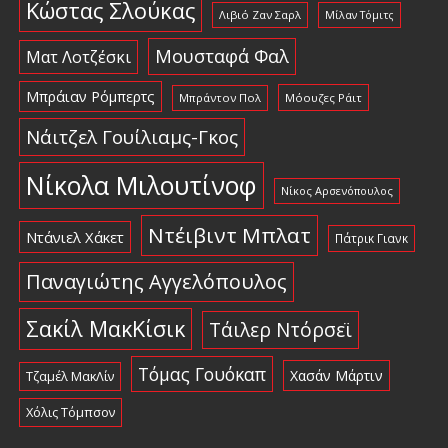
Κώστας Σλούκας
Λιβιό Ζαν Σαρλ
Μίλαν Τόμιτς
Μουσταφά Φαλ
Ματ Λοτζέσκι
Μπράιαν Ρόμπερτς
Μπράντον Πολ
Μόουζες Ράιτ
Νάιτζελ Γουίλιαμς-Γκος
Νίκολα Μιλουτίνοφ
Νίκος Αρσενόπουλος
Ντέιβιντ Μπλατ
Ντάνιελ Χάκετ
Πάτρικ Γιανκ
Παναγιώτης Αγγελόπουλος
Σακίλ ΜακΚίσικ
Τάιλερ Ντόρσεϊ
Τόμας Γουόκαπ
Χασάν Μάρτιν
Τζαμέλ ΜακΛίν
Χόλις Τόμπσον