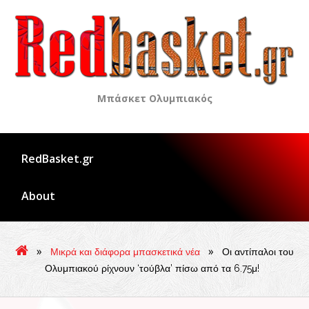
Skip
to
content
Μπάσκετ Ολυμπιακός
RedBasket.gr
About
»
»
Μικρά και διάφορα μπασκετικά νέα
Οι αντίπαλοι του
Ολυμπιακού ρίχνουν ‘τούβλα’ πίσω από τα 6.75μ!