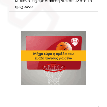
Μύκονο, είχαμε διάθεση διακοπών στο 1ο
ημίχρονο…