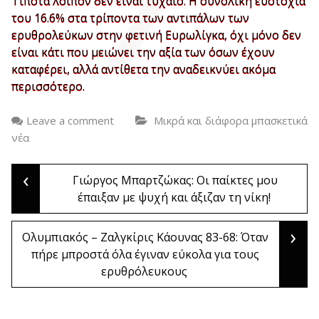
Τίποτα λοιπόν δεν είναι τυχαίο. Η συνολική ευστοχία
του 16.6% στα τρίποντα των αντιπάλων των
ερυθρολεύκων στην φετινή Ευρωλίγκα, όχι μόνο δεν
είναι κάτι που μειώνει την αξία των όσων έχουν
καταφέρει, αλλά αντίθετα την αναδεικνύει ακόμα
περισσότερο.
Leave a comment
Μικρά και διάφορα μπασκετικά
νέα
‹
Post
Γιώργος Μπαρτζώκας: Οι παίκτες μου
έπαιξαν με ψυχή και άξιζαν τη νίκη!
navigation
›
Ολυμπιακός – Ζαλγκίρις Κάουνας 83-68: Όταν
πήρε μπροστά όλα έγιναν εύκολα για τους
ερυθρόλευκους