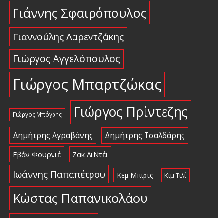
Γιάννης Σφαιρόπουλος
Γιαννούλης Λαρεντζάκης
Γιώργος Αγγελόπουλος
Γιώργος Μπαρτζώκας
Γιώργος Πρίντεζης
Γιώργος Μπόγρης
Δημήτρης Αγραβάνης
Δημήτρης Τσαλδάρης
Εβάν Φουρνιέ
Ζακ ΛιΝτέι
Ιωάννης Παπαπέτρου
Κεμ Μπιρτς
Κιμ Τιλί
Κώστας Παπανικολάου