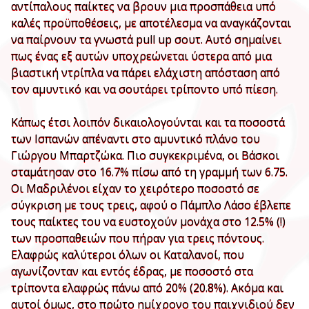
αντίπαλους παίκτες να βρουν μια προσπάθεια υπό
καλές προϋποθέσεις, με αποτέλεσμα να αναγκάζονται
να παίρνουν τα γνωστά pull up σουτ. Αυτό σημαίνει
πως ένας εξ αυτών υποχρεώνεται ύστερα από μια
βιαστική ντρίπλα να πάρει ελάχιστη απόσταση από
τον αμυντικό και να σουτάρει τρίποντο υπό πίεση.
Κάπως έτσι λοιπόν δικαιολογούνται και τα ποσοστά
των Ισπανών απέναντι στο αμυντικό πλάνο του
Γιώργου Μπαρτζώκα. Πιο συγκεκριμένα, οι Βάσκοι
σταμάτησαν στο 16.7% πίσω από τη γραμμή των 6.75.
Οι Μαδριλένοι είχαν το χειρότερο ποσοστό σε
σύγκριση με τους τρεις, αφού ο Πάμπλο Λάσο έβλεπε
τους παίκτες του να ευστοχούν μονάχα στο 12.5% (!)
των προσπαθειών που πήραν για τρεις πόντους.
Ελαφρώς καλύτεροι όλων οι Καταλανοί, που
αγωνίζονταν και εντός έδρας, με ποσοστό στα
τρίποντα ελαφρώς πάνω από 20% (20.8%). Ακόμα και
αυτοί όμως, στο πρώτο ημίχρονο του παιχνιδιού δεν