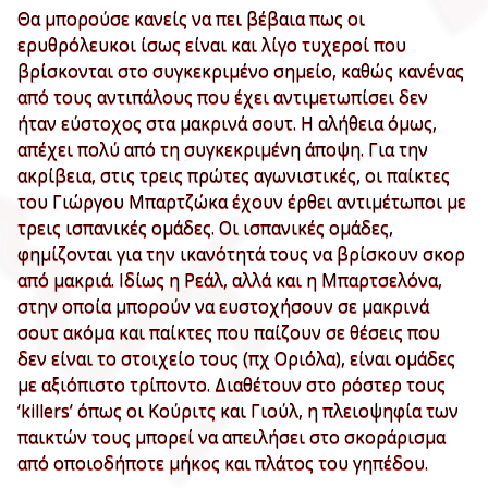
Θα μπορούσε κανείς να πει βέβαια πως οι
ερυθρόλευκοι ίσως είναι και λίγο τυχεροί που
βρίσκονται στο συγκεκριμένο σημείο, καθώς κανένας
από τους αντιπάλους που έχει αντιμετωπίσει δεν
ήταν εύστοχος στα μακρινά σουτ. Η αλήθεια όμως,
απέχει πολύ από τη συγκεκριμένη άποψη. Για την
ακρίβεια, στις τρεις πρώτες αγωνιστικές, οι παίκτες
του Γιώργου Μπαρτζώκα έχουν έρθει αντιμέτωποι με
τρεις ισπανικές ομάδες. Οι ισπανικές ομάδες,
φημίζονται για την ικανότητά τους να βρίσκουν σκορ
από μακριά. Ιδίως η Ρεάλ, αλλά και η Μπαρτσελόνα,
στην οποία μπορούν να ευστοχήσουν σε μακρινά
σουτ ακόμα και παίκτες που παίζουν σε θέσεις που
δεν είναι το στοιχείο τους (πχ Οριόλα), είναι ομάδες
με αξιόπιστο τρίποντο. Διαθέτουν στο ρόστερ τους
‘killers’ όπως οι Κούριτς και Γιούλ, η πλειοψηφία των
παικτών τους μπορεί να απειλήσει στο σκοράρισμα
από οποιοδήποτε μήκος και πλάτος του γηπέδου.