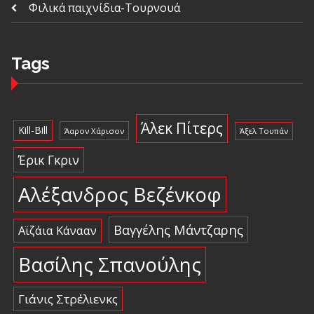
Φιλικά παιχνίδια-Τουρνουά
Tags
Άλεκ Πίτερς
Kill-Bill
Άαρον Χάρισον
Άξελ Τουπάν
Έρικ Γκριν
Αλέξανδρος Βεζένκοφ
Βαγγέλης Μάντζαρης
Αϊζάια Κάνααν
Βασίλης Σπανούλης
Γιάνις Στρέλιενκς