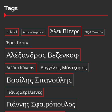
Tags
Άλεκ Πίτερς
Kill-Bill
Άαρον Χάρισον
Άξελ Τουπάν
Έρικ Γκριν
Αλέξανδρος Βεζένκοφ
Βαγγέλης Μάντζαρης
Αϊζάια Κάνααν
Βασίλης Σπανούλης
Γιάνις Στρέλιενκς
Γιάννης Σφαιρόπουλος