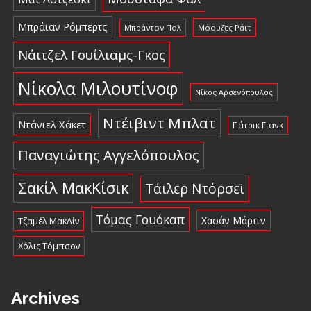
Μπράιαν Ρόμπερτς
Μπράντον Πολ
Μόουζες Ράιτ
Νάιτζελ Γουίλιαμς-Γκος
Νίκολα Μιλουτίνοφ
Νίκος Αρσενόπουλος
Ντέιβιντ Μπλατ
Ντάνιελ Χάκετ
Πάτρικ Γιανκ
Παναγιώτης Αγγελόπουλος
Σακίλ ΜακΚίσικ
Τάιλερ Ντόρσεϊ
Τόμας Γουόκαπ
Χασάν Μάρτιν
Τζαμέλ ΜακΛίν
Χόλις Τόμπσον
Archives