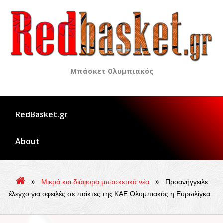
Skip
to
content
Μπάσκετ Ολυμπιακός
RedBasket.gr
About
»
»
Μικρά και διάφορα μπασκετικά νέα
Προανήγγειλε
έλεγχο για οφειλές σε παίκτες της ΚΑΕ Ολυμπιακός η Ευρωλίγκα