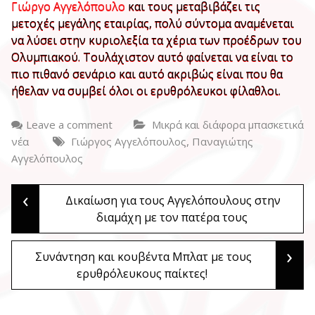
Γιώργο Αγγελόπουλο
και τους μεταβιβάζει τις
μετοχές μεγάλης εταιρίας, πολύ σύντομα αναμένεται
να λύσει στην κυριολεξία τα χέρια των προέδρων του
Ολυμπιακού. Τουλάχιστον αυτό φαίνεται να είναι το
πιο πιθανό σενάριο και αυτό ακριβώς είναι που θα
ήθελαν να συμβεί όλοι οι ερυθρόλευκοι φίλαθλοι.
Leave a comment
Μικρά και διάφορα μπασκετικά
,
νέα
Γιώργος Αγγελόπουλος
Παναγιώτης
Αγγελόπουλος
‹
Post
Δικαίωση για τους Αγγελόπουλους στην
διαμάχη με τον πατέρα τους
navigation
›
Συνάντηση και κουβέντα Μπλατ με τους
ερυθρόλευκους παίκτες!