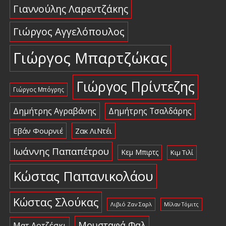
Γιαννούλης Λαρεντζάκης
Γιώργος Αγγελόπουλος
Γιώργος Μπαρτζώκας
Γιώργος Πρίντεζης
Γιώργος Μπόγρης
Δημήτρης Αγραβάνης
Δημήτρης Τσαλδάρης
Εβάν Φουρνιέ
Ζακ ΛιΝτέι
Ιωάννης Παπαπέτρου
Κεμ Μπιρτς
Κιμ Τιλί
Κώστας Παπανικολάου
Κώστας Σλούκας
Λιβιό Ζαν Σαρλ
Μίλαν Τόμιτς
Μουσταφά Φαλ
Ματ Λοτζέσκι