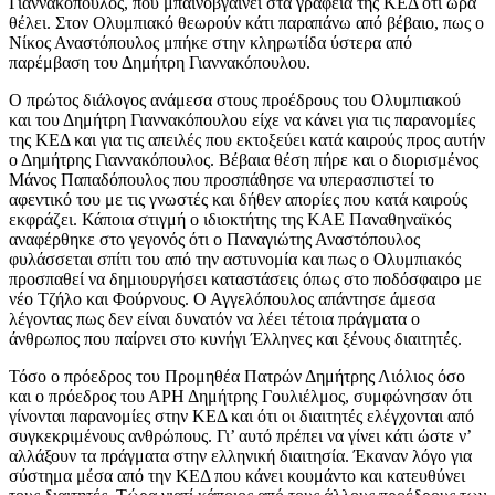
Γιαννακόπουλος, που μπαινοβγαίνει στα γραφεία της ΚΕΔ ότι ώρα
θέλει. Στον Ολυμπιακό θεωρούν κάτι παραπάνω από βέβαιο, πως ο
Νίκος Αναστόπουλος μπήκε στην κληρωτίδα ύστερα από
παρέμβαση του Δημήτρη Γιαννακόπουλου.
Ο πρώτος διάλογος ανάμεσα στους προέδρους του Ολυμπιακού
και του Δημήτρη Γιαννακόπουλου είχε να κάνει για τις παρανομίες
της ΚΕΔ και για τις απειλές που εκτοξεύει κατά καιρούς προς αυτήν
ο Δημήτρης Γιαννακόπουλος. Βέβαια θέση πήρε και ο διορισμένος
Μάνος Παπαδόπουλος που προσπάθησε να υπερασπιστεί το
αφεντικό του με τις γνωστές και δήθεν απορίες που κατά καιρούς
εκφράζει. Κάποια στιγμή ο ιδιοκτήτης της ΚΑΕ Παναθηναϊκός
αναφέρθηκε στο γεγονός ότι ο Παναγιώτης Αναστόπουλος
φυλάσσεται σπίτι του από την αστυνομία και πως ο Ολυμπιακός
προσπαθεί να δημιουργήσει καταστάσεις όπως στο ποδόσφαιρο με
νέο Τζήλο και Φούρνους. Ο Αγγελόπουλος απάντησε άμεσα
λέγοντας πως δεν είναι δυνατόν να λέει τέτοια πράγματα ο
άνθρωπος που παίρνει στο κυνήγι Έλληνες και ξένους διαιτητές.
Τόσο ο πρόεδρος του Προμηθέα Πατρών Δημήτρης Λιόλιος όσο
και ο πρόεδρος του ΑΡΗ Δημήτρης Γουλιέλμος, συμφώνησαν ότι
γίνονται παρανομίες στην ΚΕΔ και ότι οι διαιτητές ελέγχονται από
συγκεκριμένους ανθρώπους. Γι’ αυτό πρέπει να γίνει κάτι ώστε ν’
αλλάξουν τα πράγματα στην ελληνική διαιτησία. Έκαναν λόγο για
σύστημα μέσα από την ΚΕΔ που κάνει κουμάντο και κατευθύνει