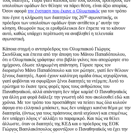
τους διαιτητές. Τώρα γιατί κάποιος από τους άλλους προέδρους των
υπολοίπων ομάδων δεν θέλησε να πάρει θέση, είναι άξιο απορίας.
Όσον αφορά
την ένσταση που έκανε ο Ολυμπιακός
για τον τρόπο
ης
που έγινε η κλήρωση των διαιτητών της 26
αγωνιστικής, οι
πρόεδροι των υπολοίπων ομάδων ήταν αντίθετοι μ’ αυτήν την
κίνηση. Θεωρούν πως οι ερυθρόλευκοι δεν έπρεπε να το κάνουν
αυτό, καθώς υπάρχει περίπτωση να αναβληθεί η τελευταία
αγωνιστική.
Κάποια στιγμή ο αντιπρόεδρος του Ολυμπιακού Γιώργος
Σκινδίλιας και έπειτα από την άποψη του Μάνου Παπαδόπουλου,
ότι ο Ολυμπιακός γράφτηκε στο βιβλίο γκίνες που αποχώρησε στο
ημίχρονο, έδωσε πληρωμένη απάντηση. Γύρισε προς τον
διορισμένο Μάνο Παπαδόπουλο και τον ρώτησε, γιατί δεν θέλουν
ξένους διαιτητές. Αφού έχουν καλύτερη ομάδα όπως ισχυρίζονται,
γιατί φοβόνται να σφυρίξουν ξένοι διαιτητές τα ντέρμπι; Αυτό το
ερώτημα το έκανε τρεις φορές προς τους ανθρώπους του
Παναθηναϊκού, αλλά απάντηση δεν πήρε καμία! Ο Παναθηναϊκός
για άλλη μια φορά διάλεξε την γνωστή οδό που ακολουθεί εδώ και
χρόνια. Με τον τρόπο του προσπάθησε να πείσει πως όλα κυλούν
άψογα στο ελληνικό μπάσκετ, πως δεν υπάρχει κανένα θέμα με την
διαιτησία, (όντως για τους πράσινους αυτά ισχύουν) και επομένως
δεν υπάρχει λόγος ν’ αλλάξει το παραμικρό. Και πώς να θέλει
άλλωστε, όταν οι διαιτητές της ΚΕΔ και ο πρόεδρος της ΕΟΚ
Γιώργος Βασιλακόπουλος φροντίζουν ο Παναθηναϊκός να έχει την