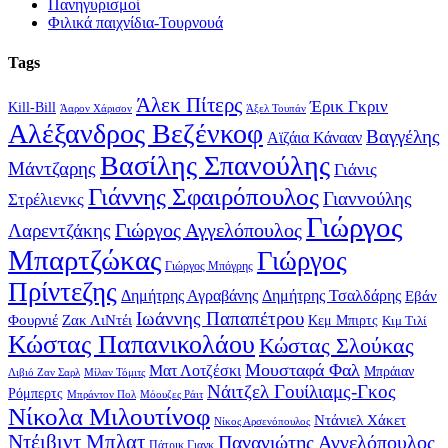
Πανηγυρισμοί
Φιλικά παιχνίδια-Τουρνουά
Tags
Άλεκ Πίτερς
Έρικ Γκριν
Kill-Bill
Άαρον Χάρισον
Άξελ Τουπάν
Αλέξανδρος Βεζένκοφ
Βαγγέλης
Αϊζάια Κάνααν
Βασίλης Σπανούλης
Μάντζαρης
Γιάνις
Γιάννης Σφαιρόπουλος
Γιαννούλης
Στρέλιενκς
Γιώργος
Γιώργος Αγγελόπουλος
Λαρεντζάκης
Μπαρτζώκας
Γιώργος
Γιώργος Μπόγρης
Πρίντεζης
Δημήτρης Αγραβάνης
Δημήτρης Τσαλδάρης
Εβάν
Ιωάννης Παπαπέτρου
Φουρνιέ
Ζακ ΛιΝτέι
Κεμ Μπιρτς
Κιμ Τιλί
Κώστας Παπανικολάου
Κώστας Σλούκας
Μουσταφά Φαλ
Ματ Λοτζέσκι
Μπράιαν
Λιβιό Ζαν Σαρλ
Μίλαν Τόμιτς
Νάιτζελ Γουίλιαμς-Γκος
Ρόμπερτς
Μπράντον Πολ
Μόουζες Ράιτ
Νίκολα Μιλουτίνοφ
Ντάνιελ Χάκετ
Νίκος Αρσενόπουλος
Ντέιβιντ Μπλατ
Παναγιώτης Αγγελόπουλος
Πάτρικ Γιανκ