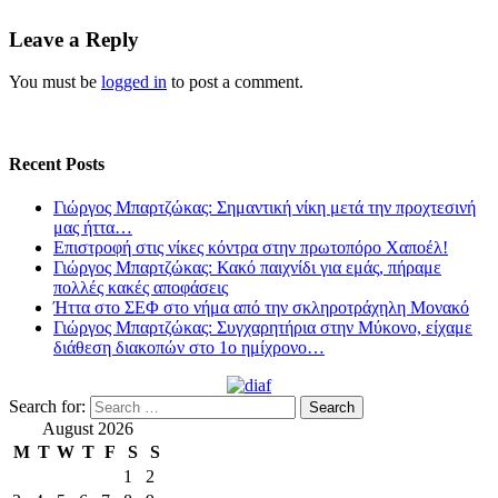
Leave a Reply
You must be
logged in
to post a comment.
Recent Posts
Γιώργος Μπαρτζώκας: Σημαντική νίκη μετά την προχτεσινή
μας ήττα…
Επιστροφή στις νίκες κόντρα στην πρωτοπόρο Χαποέλ!
Γιώργος Μπαρτζώκας: Κακό παιχνίδι για εμάς, πήραμε
πολλές κακές αποφάσεις
Ήττα στο ΣΕΦ στο νήμα από την σκληροτράχηλη Μονακό
Γιώργος Μπαρτζώκας: Συγχαρητήρια στην Μύκονο, είχαμε
διάθεση διακοπών στο 1ο ημίχρονο…
Search for:
August 2026
M
T
W
T
F
S
S
1
2