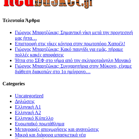
Τελευταία Άρθρα
Γιώργος Μπαρτζώκας: Σημαντική νίκη μετά την προχτεσινή
μας ήττα…
Επιστροφή στις νίκες κόντρα στην πρωτοπόρο Χαποέλ!
Γιώργος Μπαρτζώκας: Κακό παιχνίδι για εμάς, πήραμε
πολλές κακές αποφάσεις
Ήττα στο ΣΕΦ στο νήμα από την σκληροτράχηλη Μονακό
Γιώργος Μπαρτζώκας: Συγχαρητήρια στην Μύκονο, είχαμε
διάθεση διακοπών στο 1ο ημίχρονο…
Categories
Uncategorized
Δηλώσεις
Ελληνική Α1
Ελληνική Α2
Ελληνικό Κύπελλο
Ευρωπαϊκό πρωτάθλημα
Μεταγραφές αποχωρήσεις και ανανεώσεις
Μικρά και διάφορα μπασκετικά νέα