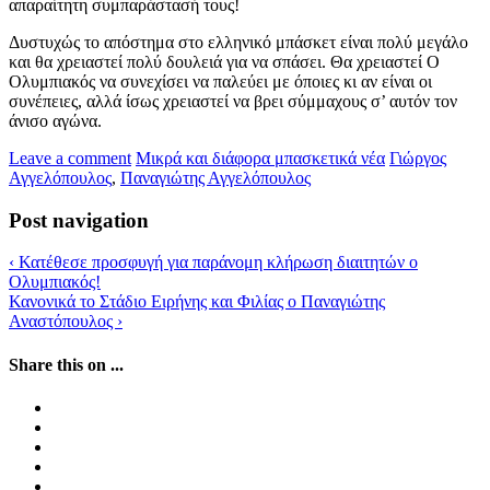
απαραίτητη συμπαράστασή τους!
Δυστυχώς το απόστημα στο ελληνικό μπάσκετ είναι πολύ μεγάλο
και θα χρειαστεί πολύ δουλειά για να σπάσει. Θα χρειαστεί Ο
Ολυμπιακός να συνεχίσει να παλεύει με όποιες κι αν είναι οι
συνέπειες, αλλά ίσως χρειαστεί να βρει σύμμαχους σ’ αυτόν τον
άνισο αγώνα.
Leave a comment
Μικρά και διάφορα μπασκετικά νέα
Γιώργος
Αγγελόπουλος
,
Παναγιώτης Αγγελόπουλος
Post navigation
‹
Κατέθεσε προσφυγή για παράνομη κλήρωση διαιτητών ο
Ολυμπιακός!
Κανονικά το Στάδιο Ειρήνης και Φιλίας ο Παναγιώτης
Αναστόπουλος
›
Share this on ...