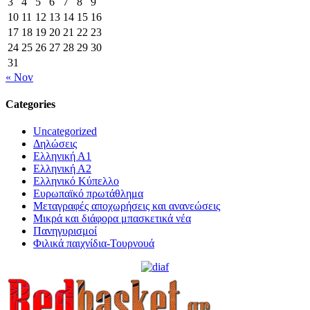
3
4
5
6
7
8
9
10
11
12
13
14
15
16
17
18
19
20
21
22
23
24
25
26
27
28
29
30
31
« Nov
Categories
Uncategorized
Δηλώσεις
Ελληνική Α1
Ελληνική Α2
Ελληνικό Κύπελλο
Ευρωπαϊκό πρωτάθλημα
Μεταγραφές αποχωρήσεις και ανανεώσεις
Μικρά και διάφορα μπασκετικά νέα
Πανηγυρισμοί
Φιλικά παιχνίδια-Τουρνουά