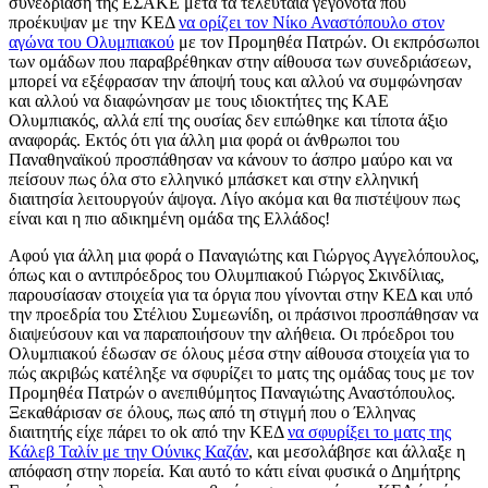
συνεδρίαση της ΕΣΑΚΕ μετά τα τελευταία γεγονότα που
προέκυψαν με την ΚΕΔ
να ορίζει τον Νίκο Αναστόπουλο στον
αγώνα του Ολυμπιακού
με τον Προμηθέα Πατρών. Οι εκπρόσωποι
των ομάδων που παραβρέθηκαν στην αίθουσα των συνεδριάσεων,
μπορεί να εξέφρασαν την άποψή τους και αλλού να συμφώνησαν
και αλλού να διαφώνησαν με τους ιδιοκτήτες της ΚΑΕ
Ολυμπιακός, αλλά επί της ουσίας δεν ειπώθηκε και τίποτα άξιο
αναφοράς. Εκτός ότι για άλλη μια φορά οι άνθρωποι του
Παναθηναϊκού προσπάθησαν να κάνουν το άσπρο μαύρο και να
πείσουν πως όλα στο ελληνικό μπάσκετ και στην ελληνική
διαιτησία λειτουργούν άψογα. Λίγο ακόμα και θα πιστέψουν πως
είναι και η πιο αδικημένη ομάδα της Ελλάδος!
Αφού για άλλη μια φορά ο Παναγιώτης και Γιώργος Αγγελόπουλος,
όπως και ο αντιπρόεδρος του Ολυμπιακού Γιώργος Σκινδίλιας,
παρουσίασαν στοιχεία για τα όργια που γίνονται στην ΚΕΔ και υπό
την προεδρία του Στέλιου Συμεωνίδη, οι πράσινοι προσπάθησαν να
διαψεύσουν και να παραποιήσουν την αλήθεια. Οι πρόεδροι του
Ολυμπιακού έδωσαν σε όλους μέσα στην αίθουσα στοιχεία για το
πώς ακριβώς κατέληξε να σφυρίζει το ματς της ομάδας τους με τον
Προμηθέα Πατρών ο ανεπιθύμητος Παναγιώτης Αναστόπουλος.
Ξεκαθάρισαν σε όλους, πως από τη στιγμή που ο Έλληνας
διαιτητής είχε πάρει το ok από την ΚΕΔ
να σφυρίξει το ματς της
Κάλεβ Ταλίν με την Ούνικς Καζάν
, και μεσολάβησε και άλλαξε η
απόφαση στην πορεία. Και αυτό το κάτι είναι φυσικά ο Δημήτρης