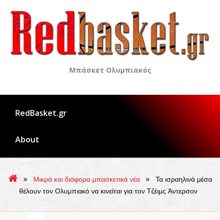
Skip
to
content
Μπάσκετ Ολυμπιακός
RedBasket.gr
About
»
»
Μικρά και διάφορα μπασκετικά νέα
Τα ισραηλινά μέσα
θέλουν τον Ολυμπιακό να κινείται για τον Τζέιμς Άντερσον