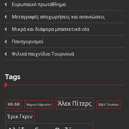
Ευρωπαϊκό πρωτάθλημα
Μεταγραφές αποχωρήσεις και ανανεώσεις
Μικρά και διάφορα μπασκετικά νέα
Πανηγυρισμοί
Φιλικά παιχνίδια-Τουρνουά
Tags
Άλεκ Πίτερς
Kill-Bill
Άαρον Χάρισον
Άξελ Τουπάν
Έρικ Γκριν