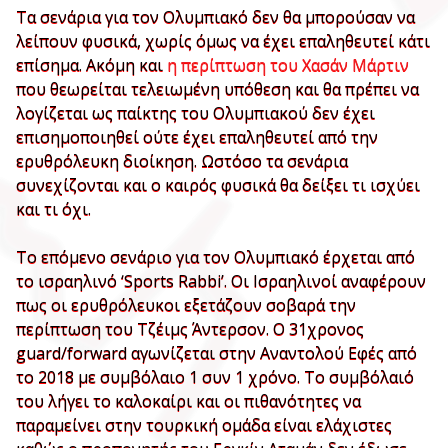
Τα σενάρια για τον Ολυμπιακό δεν θα μπορούσαν να
λείπουν φυσικά, χωρίς όμως να έχει επαληθευτεί κάτι
επίσημα. Ακόμη και
η περίπτωση του Χασάν Μάρτιν
που θεωρείται τελειωμένη υπόθεση και θα πρέπει να
λογίζεται ως παίκτης του Ολυμπιακού δεν έχει
επισημοποιηθεί ούτε έχει επαληθευτεί από την
ερυθρόλευκη διοίκηση. Ωστόσο τα σενάρια
συνεχίζονται και ο καιρός φυσικά θα δείξει τι ισχύει
και τι όχι.
Το επόμενο σενάριο για τον Ολυμπιακό έρχεται από
το ισραηλινό ‘Sports Rabbi’. Οι Ισραηλινοί αναφέρουν
πως οι ερυθρόλευκοι εξετάζουν σοβαρά την
περίπτωση του Τζέιμς Άντερσον. Ο 31χρονος
guard/forward αγωνίζεται στην Αναντολού Εφές από
το 2018 με συμβόλαιο 1 συν 1 χρόνο. Το συμβόλαιό
του λήγει το καλοκαίρι και οι πιθανότητες να
παραμείνει στην τουρκική ομάδα είναι ελάχιστες