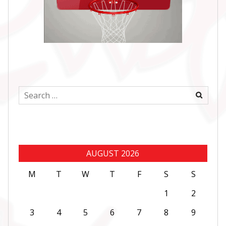
Search
for:
AUGUST 2026
M
T
W
T
F
S
S
1
2
3
4
5
6
7
8
9