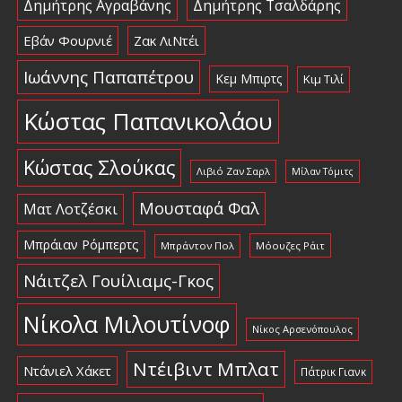
Δημήτρης Αγραβάνης
Δημήτρης Τσαλδάρης
Εβάν Φουρνιέ
Ζακ ΛιΝτέι
Ιωάννης Παπαπέτρου
Κεμ Μπιρτς
Κιμ Τιλί
Κώστας Παπανικολάου
Κώστας Σλούκας
Λιβιό Ζαν Σαρλ
Μίλαν Τόμιτς
Μουσταφά Φαλ
Ματ Λοτζέσκι
Μπράιαν Ρόμπερτς
Μπράντον Πολ
Μόουζες Ράιτ
Νάιτζελ Γουίλιαμς-Γκος
Νίκολα Μιλουτίνοφ
Νίκος Αρσενόπουλος
Ντέιβιντ Μπλατ
Ντάνιελ Χάκετ
Πάτρικ Γιανκ