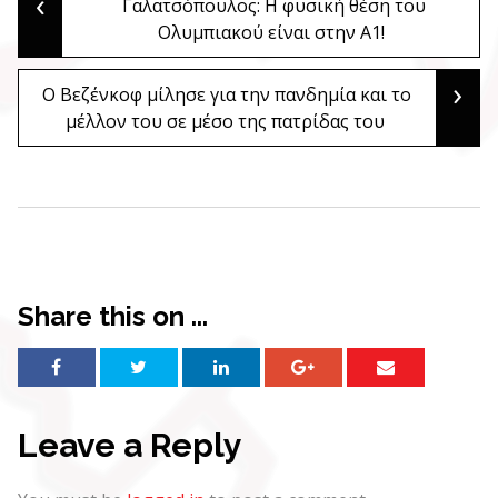
‹
Post
Γαλατσόπουλος: Η φυσική θέση του
Ολυμπιακού είναι στην Α1!
navigation
›
Ο Βεζένκοφ μίλησε για την πανδημία και το
μέλλον του σε μέσο της πατρίδας του
Share this on ...
Leave a Reply