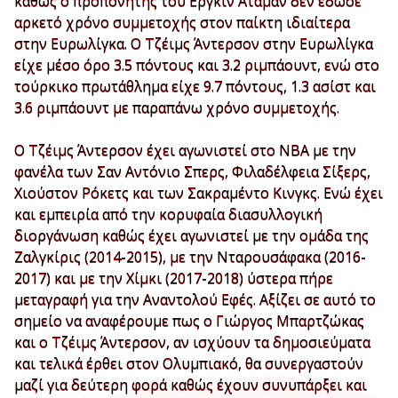
καθώς ο προπονητής του Εργκίν Αταμάν δεν έδωσε
αρκετό χρόνο συμμετοχής στον παίκτη ιδιαίτερα
στην Ευρωλίγκα. Ο Τζέιμς Άντερσον στην Ευρωλίγκα
είχε μέσο όρο 3.5 πόντους και 3.2 ριμπάουντ, ενώ στο
τούρκικο πρωτάθλημα είχε 9.7 πόντους, 1.3 ασίστ και
3.6 ριμπάουντ με παραπάνω χρόνο συμμετοχής.
Ο Τζέιμς Άντερσον έχει αγωνιστεί στο ΝΒΑ με την
φανέλα των Σαν Αντόνιο Σπερς, Φιλαδέλφεια Σίξερς,
Χιούστον Ρόκετς και των Σακραμέντο Κινγκς. Ενώ έχει
και εμπειρία από την κορυφαία διασυλλογική
διοργάνωση καθώς έχει αγωνιστεί με την ομάδα της
Ζαλγκίρις (2014-2015), με την Νταρουσάφακα (2016-
2017) και με την Χίμκι (2017-2018) ύστερα πήρε
μεταγραφή για την Αναντολού Εφές. Αξίζει σε αυτό το
σημείο να αναφέρουμε πως ο Γιώργος Μπαρτζώκας
και ο Τζέιμς Άντερσον, αν ισχύουν τα δημοσιεύματα
και τελικά έρθει στον Ολυμπιακό, θα συνεργαστούν
μαζί για δεύτερη φορά καθώς έχουν συνυπάρξει και