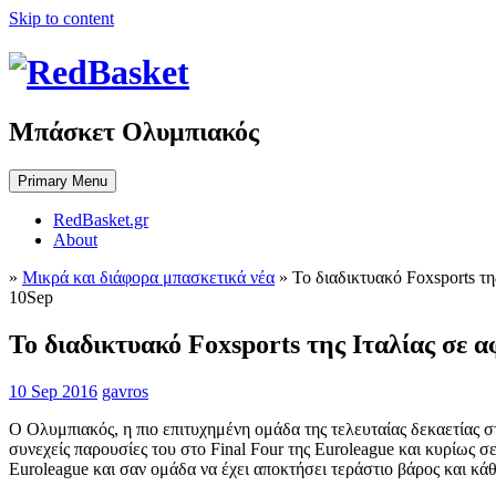
Skip to content
Μπάσκετ Ολυμπιακός
Primary Menu
RedBasket.gr
About
»
Μικρά και διάφορα μπασκετικά νέα
»
Το διαδικτυακό Foxsports τ
10
Sep
Το διαδικτυακό Foxsports της Ιταλίας σε 
10 Sep 2016
gavros
Ο Ολυμπιακός, η πιο επιτυχημένη ομάδα της τελευταίας δεκαετίας στ
συνεχείς παρουσίες του στο Final Four της Euroleague και κυρίως σ
Euroleague και σαν ομάδα να έχει αποκτήσει τεράστιο βάρος και κά