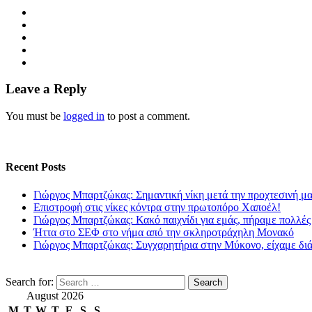
Leave a Reply
You must be
logged in
to post a comment.
Recent Posts
Γιώργος Μπαρτζώκας: Σημαντική νίκη μετά την προχτεσινή μ
Επιστροφή στις νίκες κόντρα στην πρωτοπόρο Χαποέλ!
Γιώργος Μπαρτζώκας: Κακό παιχνίδι για εμάς, πήραμε πολλές
Ήττα στο ΣΕΦ στο νήμα από την σκληροτράχηλη Μονακό
Γιώργος Μπαρτζώκας: Συγχαρητήρια στην Μύκονο, είχαμε δι
Search for:
August 2026
M
T
W
T
F
S
S