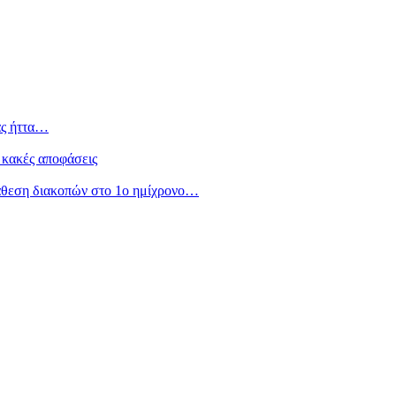
ας ήττα…
 κακές αποφάσεις
άθεση διακοπών στο 1ο ημίχρονο…