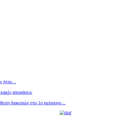
ας ήττα…
 κακές αποφάσεις
άθεση διακοπών στο 1ο ημίχρονο…