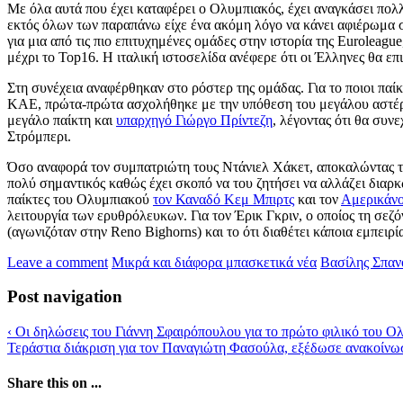
Με όλα αυτά που έχει καταφέρει ο Ολυμπιακός, έχει αναγκάσει πολλ
εκτός όλων των παραπάνω είχε ένα ακόμη λόγο να κάνει αφιέρωμα σ
για μια από τις πιο επιτυχημένες ομάδες στην ιστορία της Eurolea
μέχρι το Top16. Η ιταλική ιστοσελίδα ανέφερε ότι οι Έλληνες θα επ
Στη συνέχεια αναφέρθηκαν στο ρόστερ της ομάδας. Για το ποιοι πα
ΚΑΕ, πρώτα-πρώτα ασχολήθηκε με την υπόθεση του μεγάλου αστέ
μεγάλο παίκτη και
υπαρχηγό Γιώργο Πρίντεζη
, λέγοντας ότι θα συν
Στρόμπερι.
Όσο αναφορά τον συμπατριώτη τους Ντάνιελ Χάκετ, αποκαλώντας τον 
πολύ σημαντικός καθώς έχει σκοπό να του ζητήσει να αλλάζει διαρκ
παίκτες του Ολυμπιακού
τον Καναδό Κεμ Μπιρτς
και τον
Αμερικάνο
λειτουργία των ερυθρόλευκων. Για τον Έρικ Γκριν, ο οποίος τη σεζ
(αγωνιζόταν στην Reno Bighorns) και το ότι διαθέτει κάποια εμπειρ
Leave a comment
Μικρά και διάφορα μπασκετικά νέα
Βασίλης Σπαν
Post navigation
‹
Οι δηλώσεις του Γιάννη Σφαιρόπουλου για το πρώτο φιλικό του Ολυ
Τεράστια διάκριση για τον Παναγιώτη Φασούλα, εξέδωσε ανακοίνωσ
Share this on ...