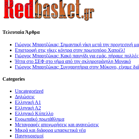
Τελευταία Άρθρα
Γιώργος Μπαρτζώκας: Σημαντική νίκη μετά την προχτεσινή μ
Επιστροφή στις νίκες κόντρα στην πρωτοπόρο Χαποέλ!
Γιώργος Μπαρτζώκας: Κακό παιχνίδι για εμάς, πήραμε πολλές
Ήττα στο ΣΕΦ στο νήμα από την σκληροτράχηλη Μονακό
Γιώργος Μπαρτζώκας: Συγχαρητήρια στην Μύκονο, είχαμε δι
Categories
Uncategorized
Δηλώσεις
Ελληνική Α1
Ελληνική Α2
Ελληνικό Κύπελλο
Ευρωπαϊκό πρωτάθλημα
Μεταγραφές αποχωρήσεις και ανανεώσεις
Μικρά και διάφορα μπασκετικά νέα
Πανηγυρισμοί