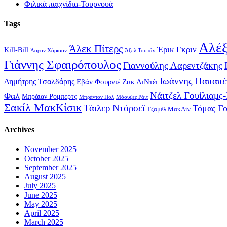
Φιλικά παιχνίδια-Τουρνουά
Tags
Αλέξ
Άλεκ Πίτερς
Έρικ Γκριν
Kill-Bill
Άαρον Χάρισον
Άξελ Τουπάν
Γιάννης Σφαιρόπουλος
Γιαννούλης Λαρεντζάκης
Ιωάννης Παπαπέ
Δημήτρης Τσαλδάρης
Εβάν Φουρνιέ
Ζακ ΛιΝτέι
Νάιτζελ Γουίλιαμς
Φαλ
Μπράιαν Ρόμπερτς
Μπράντον Πολ
Μόουζες Ράιτ
Σακίλ ΜακΚίσικ
Τάιλερ Ντόρσεϊ
Τόμας Γ
Τζαμέλ ΜακΛίν
Archives
November 2025
October 2025
September 2025
August 2025
July 2025
June 2025
May 2025
April 2025
March 2025