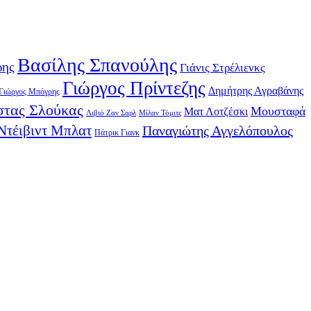
Βασίλης Σπανούλης
ρης
Γιάνις Στρέλιενκς
Γιώργος Πρίντεζης
Δημήτρης Αγραβάνης
Γιώργος Μπόγρης
τας Σλούκας
Μουσταφά
Ματ Λοτζέσκι
Λιβιό Ζαν Σαρλ
Μίλαν Τόμιτς
Ντέιβιντ Μπλατ
Παναγιώτης Αγγελόπουλος
Πάτρικ Γιανκ