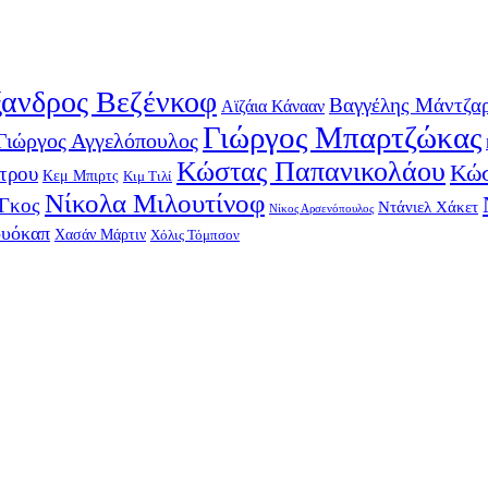
ανδρος Βεζένκοφ
Βαγγέλης Μάντζα
Αϊζάια Κάνααν
Γιώργος Μπαρτζώκας
Γιώργος Αγγελόπουλος
Κώστας Παπανικολάου
Κώσ
τρου
Κεμ Μπιρτς
Κιμ Τιλί
Νίκολα Μιλουτίνοφ
-Γκος
Ντάνιελ Χάκετ
Νίκος Αρσενόπουλος
ουόκαπ
Χασάν Μάρτιν
Χόλις Τόμπσον