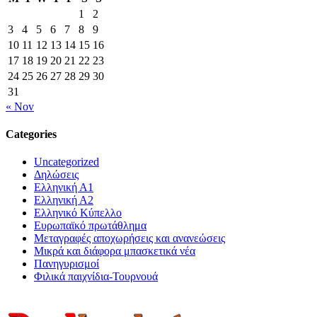
1
2
3
4
5
6
7
8
9
10
11
12
13
14
15
16
17
18
19
20
21
22
23
24
25
26
27
28
29
30
31
« Nov
Categories
Uncategorized
Δηλώσεις
Ελληνική Α1
Ελληνική Α2
Ελληνικό Κύπελλο
Ευρωπαϊκό πρωτάθλημα
Μεταγραφές αποχωρήσεις και ανανεώσεις
Μικρά και διάφορα μπασκετικά νέα
Πανηγυρισμοί
Φιλικά παιχνίδια-Τουρνουά