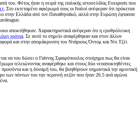
ά του. Φέτος ήταν η σειρά της ιταλικής ιστοσελίδας Foxsports που
ετ
. Στο εκτεταμένο αφιέρωμά τους οι Ιταλοί ανέφεραν ότι πρόκειται
 τίτλο στην Ελλάδα από τον Παναθηναϊκό, αλλά στην Ευρώπη έφτασαν
uroleague.
ποιοι αποκτήθηκαν. Χαρακτηριστικά ανέφεραν ότι η ερυθρόλευκη
κόμη χρόνια
. Σε αυτό το σημείο αναφέρθηκαν και στον άλλον
αναφορά και στην απομάκρυνση του Ντάριους Όντομ και Ντι Τζέι
ται να του δώσει ο Γιάννης Σφαιρόπουλος στοίχημα πως θα είναι
φιέρωμα τελειώνοντας αναφέρθηκε και στους δύο νεοαποκτηθέντες
του προσόντα και η δύναμή του, θα βοηθήσουν σημαντικά την αμυντική
όρο των πόντων του την περσινή σεζόν που ήταν 26.5 ανά αγώνα
ένα.