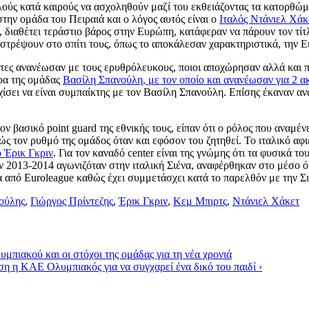
ούς κατά καιρούς να ασχοληθούν μαζί του εκθειάζοντας τα κατορθώματ
την ομάδα του Πειραιά και ο λόγος αυτός είναι ο
Ιταλός Ντάνιελ Χάκ
gue, διαθέτει τεράστιο βάρος στην Ευρώπη, κατάφεραν να πάρουν τον
ιστρέψουν στο σπίτι τους, όπως το αποκάλεσαν χαρακτηριστικά, την E
ίκτες ανανέωσαν με τους ερυθρόλευκους, ποιοι αποχώρησαν αλλά και 
ρα της ομάδας
Βασίλη Σπανούλη, με τον οποίο και ανανέωσαν για 2 α
εχίσει να είναι συμπαίκτης με τον Βασίλη Σπανούλη. Επίσης έκαναν 
βασικό point guard της εθνικής τους, είπαν ότι ο ρόλος που αναμένε
ώς τον ρυθμό της ομάδος όταν και εφόσον του ζητηθεί. Το ιταλικό α
 Έρικ Γκριν
. Για τον καναδό center είναι της γνώμης ότι τα φυσικά 
όν 2013-2014 αγωνιζόταν στην ιταλική Σιένα, αναφέρθηκαν στο μέσο 
ία από Euroleague καθώς έχει συμμετάσχει κατά το παρελθόν με την Σι
ούλης
,
Γιώργος Πρίντεζης
,
Έρικ Γκριν
,
Κεμ Μπιρτς
,
Ντάνιελ Χάκετ
μπιακού και οι στόχοι της ομάδας για τη νέα χρονιά
η η ΚΑΕ Ολυμπιακός για να συγχαρεί ένα δικό του παιδί
›