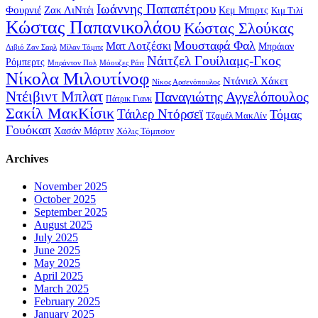
Ιωάννης Παπαπέτρου
Φουρνιέ
Ζακ ΛιΝτέι
Κεμ Μπιρτς
Κιμ Τιλί
Κώστας Παπανικολάου
Κώστας Σλούκας
Μουσταφά Φαλ
Ματ Λοτζέσκι
Μπράιαν
Λιβιό Ζαν Σαρλ
Μίλαν Τόμιτς
Νάιτζελ Γουίλιαμς-Γκος
Ρόμπερτς
Μπράντον Πολ
Μόουζες Ράιτ
Νίκολα Μιλουτίνοφ
Ντάνιελ Χάκετ
Νίκος Αρσενόπουλος
Ντέιβιντ Μπλατ
Παναγιώτης Αγγελόπουλος
Πάτρικ Γιανκ
Σακίλ ΜακΚίσικ
Τάιλερ Ντόρσεϊ
Τόμας
Τζαμέλ ΜακΛίν
Γουόκαπ
Χασάν Μάρτιν
Χόλις Τόμπσον
Archives
November 2025
October 2025
September 2025
August 2025
July 2025
June 2025
May 2025
April 2025
March 2025
February 2025
January 2025