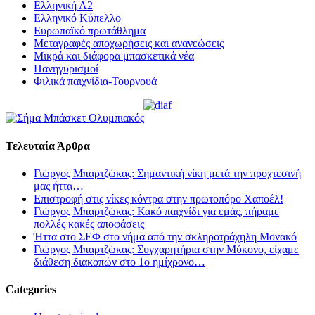
Ελληνική Α2
Ελληνικό Κύπελλο
Ευρωπαϊκό πρωτάθλημα
Μεταγραφές αποχωρήσεις και ανανεώσεις
Μικρά και διάφορα μπασκετικά νέα
Πανηγυρισμοί
Φιλικά παιχνίδια-Τουρνουά
Τελευταία Άρθρα
Γιώργος Μπαρτζώκας: Σημαντική νίκη μετά την προχτεσινή
μας ήττα…
Επιστροφή στις νίκες κόντρα στην πρωτοπόρο Χαποέλ!
Γιώργος Μπαρτζώκας: Κακό παιχνίδι για εμάς, πήραμε
πολλές κακές αποφάσεις
Ήττα στο ΣΕΦ στο νήμα από την σκληροτράχηλη Μονακό
Γιώργος Μπαρτζώκας: Συγχαρητήρια στην Μύκονο, είχαμε
διάθεση διακοπών στο 1ο ημίχρονο…
Categories