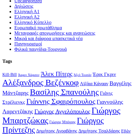
Uncategorized
Δηλώσεις
Ελληνική Α1
Ελληνική Α2
Ελληνικό Κύπελλο
Ευρωπαϊκό πρωτάθλημα
Μεταγραφές αποχωρήσεις και ανανεώσεις
Μικρά και διάφορα μπασκετικά νέα
Πανηγυρισμοί
Φιλικά παιχνίδια-Τουρνουά
Tags
Άλεκ Πίτερς
Έρικ Γκριν
Kill-Bill
Άαρον Χάρισον
Άξελ Τουπάν
Αλέξανδρος Βεζένκοφ
Βαγγέλης
Αϊζάια Κάνααν
Βασίλης Σπανούλης
Μάντζαρης
Γιάνις
Γιάννης Σφαιρόπουλος
Γιαννούλης
Στρέλιενκς
Γιώργος
Γιώργος Αγγελόπουλος
Λαρεντζάκης
Μπαρτζώκας
Γιώργος
Γιώργος Μπόγρης
Πρίντεζης
Δημήτρης Αγραβάνης
Δημήτρης Τσαλδάρης
Εβάν