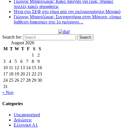
Γιώργος Μπαρτζώκας: Κακό παιχνίδι για εμάς, πήραμε
πολλές κακές αποφάσεις
Ήττα στο ΣΕΦ στο νήμα από την σκληροτράχηλη Μονακό
Γιώργος Μπαρτζώκας: Συγχαρητήρια στην Μύκονο, είχαμε
διάθεση διακοπών στο 1ο ημίχρονο…
Search for:
August 2026
M
T
W
T
F
S
S
1
2
3
4
5
6
7
8
9
10
11
12
13
14
15
16
17
18
19
20
21
22
23
24
25
26
27
28
29
30
31
« Nov
Categories
Uncategorized
Δηλώσεις
Ελληνική Α1