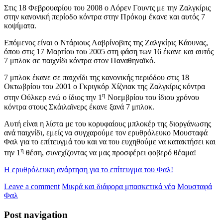
Στις 18 Φεβρουαρίου του 2008 ο Λόρεν Γουντς με την Ζαλγκίρις
στην κανονική περίοδο κόντρα στην Πρόκομ έκανε και αυτός 7
κοψίματα.
Επόμενος είναι ο Ντάριους Λαβρίνοβιτς της Ζαλγκίρις Κάουνας,
όπου στις 17 Μαρτίου του 2005 στη φάση των 16 έκανε και αυτός
7 μπλοκ σε παιχνίδι κόντρα στον Παναθηναϊκό.
7 μπλοκ έκανε σε παιχνίδι της κανονικής περιόδου στις 18
Οκτωβρίου του 2001 ο Γκριγκόρ Χίζνιακ της Ζαλγκίρις κόντρα
η
στην Ούλκερ ενώ ο ίδιος την 1
Νοεμβρίου του ίδιου χρόνου
κόντρα στους Σκάιλαϊνερς έκανε ξανά 7 μπλοκ.
Αυτή είναι η λίστα με του κορυφαίους μπλοκέρ της διοργάνωσης
ανά παιχνίδι, εμείς να συγχαρούμε τον ερυθρόλευκο Μουσταφά
Φαλ για το επίτευγμά του και να του ευχηθούμε να κατακτήσει και
η
την 1
θέση, συνεχίζοντας να μας προσφέρει φοβερό θέαμα!
Η ερυθρόλευκη ανάρτηση για το επίτευγμα του Φαλ!
Leave a comment
Μικρά και διάφορα μπασκετικά νέα
Μουσταφά
Φαλ
Post navigation