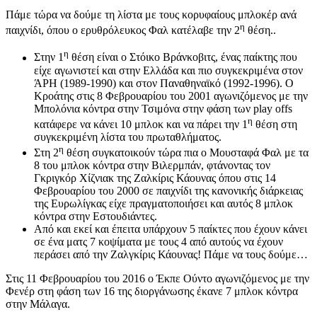
Πάμε τώρα να δούμε τη λίστα με τους κορυφαίους μπλοκέρ ανά
η
παιχνίδι, όπου ο ερυθρόλευκος Φαλ κατέλαβε την 2
θέση..
η
Στην 1
θέση είναι ο Στόικο Βράνκοβιτς, ένας παίκτης που
είχε αγωνιστεί και στην Ελλάδα και πιο συγκεκριμένα στον
ΆΡΗ (1989-1990) και στον Παναθηναϊκό (1992-1996). Ο
Κροάτης στις 8 Φεβρουαρίου του 2001 αγωνιζόμενος με την
Μπολόνια κόντρα στην Τσιμόνα στην φάση των play offs
η
κατάφερε να κάνει 10 μπλοκ και να πάρει την 1
θέση στη
συγκεκριμένη λίστα του πρωταθλήματος.
η
Στη 2
θέση συγκατοικούν τώρα πια ο Μουσταφά Φαλ με τα
8 του μπλοκ κόντρα στην Βιλερμπάν, φτάνοντας τον
Γκριγκόρ Χίζνιακ της Ζαλκίρις Κάουνας όπου στις 14
Φεβρουαρίου του 2000 σε παιχνίδι της κανονικής διάρκειας
της Ευρωλίγκας είχε πραγματοποιήσει και αυτός 8 μπλοκ
κόντρα στην Εστουδιάντες.
Από και εκεί και έπειτα υπάρχουν 5 παίκτες που έχουν κάνει
σε ένα ματς 7 κοψίματα με τους 4 από αυτούς να έχουν
περάσει από την Ζαλγκίρις Κάουνας! Πάμε να τους δούμε…
Στις 11 Φεβρουαρίου του 2016 ο Έκπε Ούντο αγωνιζόμενος με την
Φενέρ στη φάση των 16 της διοργάνωσης έκανε 7 μπλοκ κόντρα
στην Μάλαγα.