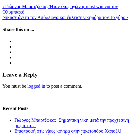
‹
Γιώργος Μπαρτζώκας: Ήταν ένας αγώνας must win για τον
Ολυμπιακό
Νίκησε άνετα τον Απόλλωνα και έκλεισε νικηφόρα τον 1ο γύρο
›
Share this on ...
Leave a Reply
You must be
logged in
to post a comment.
Recent Posts
Γιώργος Μπαρτζώκας: Σημαντική νίκη μετά την προχτεσινή
μας ήττα…
Επιστροφή στις νίκες κόντρα στην πρωτοπόρο Χαποέλ!