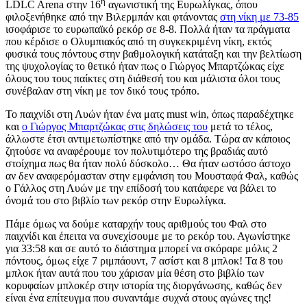
η
LDLC Arena στην 16
αγωνιστική της Ευρωλίγκας, όπου
φιλοξενήθηκε από την Βιλερμπάν και φτάνοντας
στη νίκη με 73-85
ισοφάρισε το ευρωπαϊκό ρεκόρ σε 8-8. Πολλά ήταν τα πράγματα
που κέρδισε ο Ολυμπιακός από τη συγκεκριμένη νίκη, εκτός
φυσικά τους πόντους στην βαθμολογική κατάταξη και την βελτίωση
της ψυχολογίας το θετικό ήταν πως ο Γιώργος Μπαρτζώκας είχε
όλους του τους παίκτες στη διάθεσή του και μάλιστα όλοι τους
συνέβαλαν στη νίκη με τον δικό τους τρόπο.
Το παιχνίδι στη Λυών ήταν ένα ματς must win, όπως παραδέχτηκε
και
ο Γιώργος Μπαρτζώκας στις δηλώσεις του
μετά το τέλος,
άλλωστε έτσι αντιμετωπίστηκε από την ομάδα. Τώρα αν κάποιος
ζητούσε να αναφέρουμε τον πολυτιμότερο της βραδιάς αυτό
στοίχημα πως θα ήταν πολύ δύσκολο… Θα ήταν ωστόσο άστοχο
αν δεν αναφερόμασταν στην εμφάνιση του Μουσταφά Φαλ, καθώς
ο Γάλλος στη Λυών με την επίδοσή του κατάφερε να βάλει το
όνομά του στο βιβλίο των ρεκόρ στην Ευρωλίγκα.
Πάμε όμως να δούμε καταρχήν τους αριθμούς του Φαλ στο
παιχνίδι και έπειτα να συνεχίσουμε με το ρεκόρ του. Αγωνίστηκε
για 33:58 και σε αυτό το διάστημα μπορεί να σκόραρε μόλις 2
πόντους, όμως είχε 7 ριμπάουντ, 7 ασίστ και 8 μπλοκ! Τα 8 του
μπλοκ ήταν αυτά που του χάρισαν μία θέση στο βιβλίο των
κορυφαίων μπλοκέρ στην ιστορία της διοργάνωσης, καθώς δεν
είναι ένα επίτευγμα που συναντάμε συχνά στους αγώνες της!