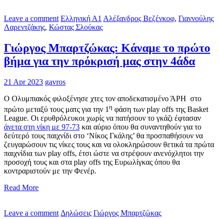
Leave a comment
Ελληνική Α1
Αλέξανδρος Βεζένκοφ
,
Γιαννούλης
Λαρεντζάκης
,
Κώστας Σλούκας
Γιώργος Μπαρτζώκας: Κάναμε το πρώτο
βήμα για την πρόκρισή μας στην 4άδα
21 Apr 2023
gavros
Ο Ολυμπιακός φιλοξένησε χτες τον αποδεκατισμένο ΆΡΗ στο
η
πρώτο μεταξύ τους ματς για την 1
φάση των play offs της Basket
League. Οι ερυθρόλευκοι χωρίς να πατήσουν το γκάζι έφτασαν
άνετα στη νίκη με 97-73
και αύριο όπου θα συναντηθούν για το
δεύτερό τους παιχνίδι στο ‘Νίκος Γκάλης’ θα προσπαθήσουν να
ζευγαρώσουν τις νίκες τους και να ολοκληρώσουν θετικά τα πρώτα
παιχνίδια των play offs, έτσι ώστε να στρέψουν ανενόχλητοι την
προσοχή τους και στα play offs της Ευρωλίγκας όπου θα
κοντραριστούν με την Φενέρ.
Read More
Leave a comment
Δηλώσεις
Γιώργος Μπαρτζώκας