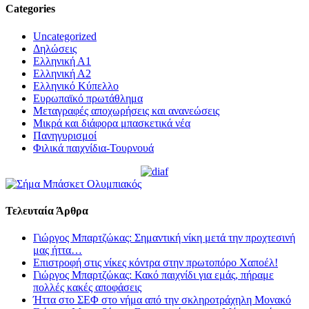
Categories
Uncategorized
Δηλώσεις
Ελληνική Α1
Ελληνική Α2
Ελληνικό Κύπελλο
Ευρωπαϊκό πρωτάθλημα
Μεταγραφές αποχωρήσεις και ανανεώσεις
Μικρά και διάφορα μπασκετικά νέα
Πανηγυρισμοί
Φιλικά παιχνίδια-Τουρνουά
Τελευταία Άρθρα
Γιώργος Μπαρτζώκας: Σημαντική νίκη μετά την προχτεσινή
μας ήττα…
Επιστροφή στις νίκες κόντρα στην πρωτοπόρο Χαποέλ!
Γιώργος Μπαρτζώκας: Κακό παιχνίδι για εμάς, πήραμε
πολλές κακές αποφάσεις
Ήττα στο ΣΕΦ στο νήμα από την σκληροτράχηλη Μονακό