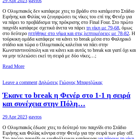
29 Apr 2023
gavros
Ο Ολυμπιακός δεν κατάφερε χτες το βράδυ στο κατάμεστο Στάδιο
Ειρήνης και Φιλίας να ζευγαρώσει τις νίκες του επί της Φενέρ για
να πάρει το προβάδισμα της πρόκρισης στο Final Four. Στο πρώτο
παιχνίδι κατάφερε σχετικά άνετα να πάρει
τη νίκη με 79-68
, όμως
στο δεύτερο
ηττήθηκε στο νήμα και στις λεπτομέρειες με 78-82
. Η
τούρκικη ομάδα κατάφερε να κάνει το break μέσα στο Φαληρικό
στάδιο και τώρα ο Ολυμπιακός καλείται να πάει στην
Κωνσταντινούπολη και να κάνει και αυτός το break και γιατί όχι και
να μην τελειώσει εκεί τη σειρά με δύο νίκες…;
Read More
Leave a comment
Δηλώσεις
Γιώργος Μπαρτζώκας
Έκανε το break η Φενέρ στο 1-1 η σειρά
και συνέχεια στην Πόλη…
29 Apr 2023
gavros
Ο Ολυμπιακός έδωσε χτες το δεύτερό του παιχνίδι στο Στάδιο
Ειρήνης και Φιλίας κόντρα στην Φενέρ για την σειρά των play off.
Στο πρώτο παιχνίδι οι ερυθρόλευκοι κατάφεραν
να πάρουν τη νίκη