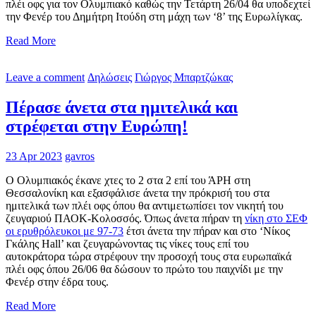
πλέι οφς για τον Ολυμπιακό καθώς την Τετάρτη 26/04 θα υποδεχτεί
την Φενέρ του Δημήτρη Ιτούδη στη μάχη των ‘8’ της Ευρωλίγκας.
Read More
Leave a comment
Δηλώσεις
Γιώργος Μπαρτζώκας
Πέρασε άνετα στα ημιτελικά και
στρέφεται στην Ευρώπη!
23 Apr 2023
gavros
Ο Ολυμπιακός έκανε χτες το 2 στα 2 επί του ΆΡΗ στη
Θεσσαλονίκη και εξασφάλισε άνετα την πρόκρισή του στα
ημιτελικά των πλέι οφς όπου θα αντιμετωπίσει τον νικητή του
ζευγαριού ΠΑΟΚ-Κολοσσός. Όπως άνετα πήραν τη
νίκη στο ΣΕΦ
οι ερυθρόλευκοι με 97-73
έτσι άνετα την πήραν και στο ‘Νίκος
Γκάλης Hall’ και ζευγαρώνοντας τις νίκες τους επί του
αυτοκράτορα τώρα στρέφουν την προσοχή τους στα ευρωπαϊκά
πλέι οφς όπου 26/06 θα δώσουν το πρώτο του παιχνίδι με την
Φενέρ στην έδρα τους.
Read More