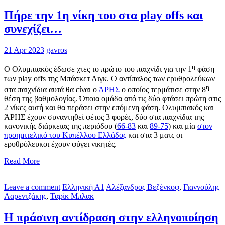
Πήρε την 1η νίκη του στα play offs και
συνεχίζει…
21 Apr 2023
gavros
η
Ο Ολυμπιακός έδωσε χτες το πρώτο του παιχνίδι για την 1
φάση
των play offs της Μπάσκετ Λιγκ. Ο αντίπαλος των ερυθρολεύκων
η
στα παιχνίδια αυτά θα είναι ο
ΆΡΗΣ
ο οποίος τερμάτισε στην 8
θέση της βαθμολογίας. Όποια ομάδα από τις δύο φτάσει πρώτη στις
2 νίκες αυτή και θα περάσει στην επόμενη φάση. Ολυμπιακός και
ΆΡΗΣ έχουν συναντηθεί φέτος 3 φορές, δύο στα παιχνίδια της
κανονικής διάρκειας της περιόδου (
66-83
και
89-75
) και μία
στον
προημιτελικό του Κυπέλλου Ελλάδος
και στα 3 ματς οι
ερυθρόλευκοι έχουν φύγει νικητές.
Read More
Leave a comment
Ελληνική Α1
Αλέξανδρος Βεζένκοφ
,
Γιαννούλης
Λαρεντζάκης
,
Ταρίκ Μπλακ
Η πράσινη αντίδραση στην ελληνοποίηση