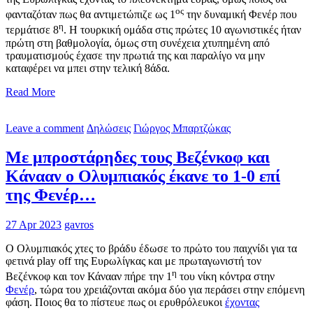
ος
φανταζόταν πως θα αντιμετώπιζε ως 1
την δυναμική Φενέρ που
η
τερμάτισε 8
. Η τουρκική ομάδα στις πρώτες 10 αγωνιστικές ήταν
πρώτη στη βαθμολογία, όμως στη συνέχεια χτυπημένη από
τραυματισμούς έχασε την πρωτιά της και παραλίγο να μην
καταφέρει να μπει στην τελική 8άδα.
Read More
Leave a comment
Δηλώσεις
Γιώργος Μπαρτζώκας
Με μπροστάρηδες τους Βεζένκοφ και
Κάνααν ο Ολυμπιακός έκανε το 1-0 επί
της Φενέρ…
27 Apr 2023
gavros
Ο Ολυμπιακός χτες το βράδυ έδωσε το πρώτο του παιχνίδι για τα
φετινά play off της Ευρωλίγκας και με πρωταγωνιστή τον
η
Βεζένκοφ και τον Κάνααν πήρε την 1
του νίκη κόντρα στην
Φενέρ
, τώρα του χρειάζονται ακόμα δύο για περάσει στην επόμενη
φάση. Ποιος θα το πίστευε πως οι ερυθρόλευκοι
έχοντας