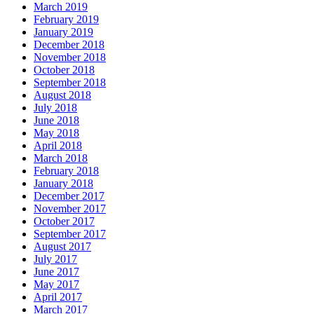
March 2019
February 2019
January 2019
December 2018
November 2018
October 2018
September 2018
August 2018
July 2018
June 2018
May 2018
April 2018
March 2018
February 2018
January 2018
December 2017
November 2017
October 2017
September 2017
August 2017
July 2017
June 2017
May 2017
April 2017
March 2017