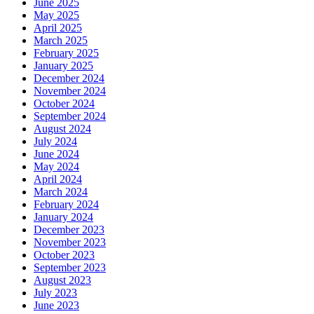
June 2025
May 2025
April 2025
March 2025
February 2025
January 2025
December 2024
November 2024
October 2024
September 2024
August 2024
July 2024
June 2024
May 2024
April 2024
March 2024
February 2024
January 2024
December 2023
November 2023
October 2023
September 2023
August 2023
July 2023
June 2023