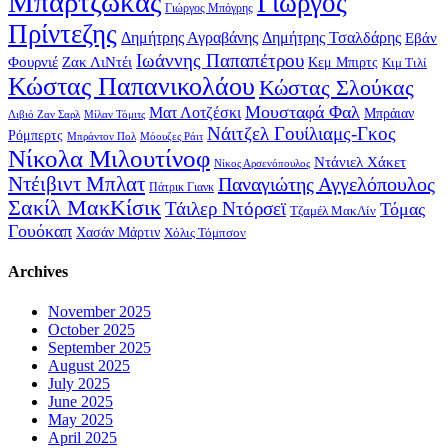
Μπαρτζώκας
Γιώργος
Γιώργος Μπόγρης
Πρίντεζης
Δημήτρης Αγραβάνης
Δημήτρης Τσαλδάρης
Εβάν
Ιωάννης Παπαπέτρου
Φουρνιέ
Ζακ ΛιΝτέι
Κεμ Μπιρτς
Κιμ Τιλί
Κώστας Παπανικολάου
Κώστας Σλούκας
Μουσταφά Φαλ
Ματ Λοτζέσκι
Μπράιαν
Λιβιό Ζαν Σαρλ
Μίλαν Τόμιτς
Νάιτζελ Γουίλιαμς-Γκος
Ρόμπερτς
Μπράντον Πολ
Μόουζες Ράιτ
Νίκολα Μιλουτίνοφ
Ντάνιελ Χάκετ
Νίκος Αρσενόπουλος
Ντέιβιντ Μπλατ
Παναγιώτης Αγγελόπουλος
Πάτρικ Γιανκ
Σακίλ ΜακΚίσικ
Τάιλερ Ντόρσεϊ
Τόμας
Τζαμέλ ΜακΛίν
Γουόκαπ
Χασάν Μάρτιν
Χόλις Τόμπσον
Archives
November 2025
October 2025
September 2025
August 2025
July 2025
June 2025
May 2025
April 2025