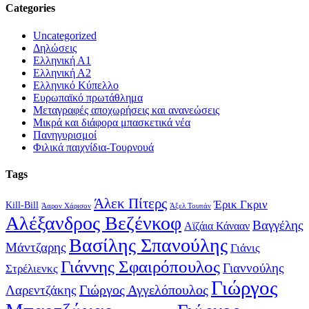
Categories
Uncategorized
Δηλώσεις
Ελληνική Α1
Ελληνική Α2
Ελληνικό Κύπελλο
Ευρωπαϊκό πρωτάθλημα
Μεταγραφές αποχωρήσεις και ανανεώσεις
Μικρά και διάφορα μπασκετικά νέα
Πανηγυρισμοί
Φιλικά παιχνίδια-Τουρνουά
Tags
Άλεκ Πίτερς
Έρικ Γκριν
Kill-Bill
Άαρον Χάρισον
Άξελ Τουπάν
Αλέξανδρος Βεζένκοφ
Βαγγέλης
Αϊζάια Κάνααν
Βασίλης Σπανούλης
Μάντζαρης
Γιάνις
Γιάννης Σφαιρόπουλος
Γιαννούλης
Στρέλιενκς
Γιώργος
Γιώργος Αγγελόπουλος
Λαρεντζάκης