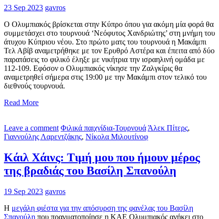
23 Sep 2023
gavros
Ο Ολυμπιακός βρίσκεται στην Κύπρο όπου για ακόμη μία φορά θα
συμμετάσχει στο τουρνουά ‘Νεόφυτος Χανδριώτης’ στη μνήμη του
άτυχου Κύπριου νέου. Στο πρώτο ματς του τουρνουά η Μακάμπι
Τελ Αβίβ αναμετρήθηκε με τον Ερυθρό Αστέρα και έπειτα από δύο
παρατάσεις το φιλικό έληξε με νικήτρια την ισραηλινή ομάδα με
112-109. Εφόσον ο Ολυμπιακός νίκησε την Ζαλγκίρις θα
αναμετρηθεί σήμερα στις 19:00 με την Μακάμπι στον τελικό του
διεθνούς τουρνουά.
Read More
Leave a comment
Φιλικά παιχνίδια-Τουρνουά
Άλεκ Πίτερς
,
Γιαννούλης Λαρεντζάκης
,
Νίκολα Μιλουτίνοφ
Κάιλ Χάινς: Τιμή μου που ήμουν μέρος
της βραδιάς του Βασίλη Σπανούλη
19 Sep 2023
gavros
Η
μεγάλη φιέστα για την απόσυρση της φανέλας του Βασίλη
Σπανούλη
που πραγματοποίησε η ΚΑΕ Ολυμπιακός ανήκει στο