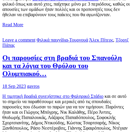
φιλικό όπως και αυτό χτες, παίχτηκε μόνο με 3 περιόδους, καθώς οι
απουσίες των ομάδων ήταν πολλές και οι προπονητές τους δεν
ήθελαν να επιβαρύνουν τους παίκτες που θα αγωνίζονταν.
Read More
Leave a comment
Φιλικά παιχνίδια-Τουρνουά
Άλεκ Πίτερς
,
Τζορτζ
Πάπας
Οι παρουσίες στη βραδιά του Σπανούλη
και τα λόγια του Θρύλου του
Ολυμπιακού…
18 Sep 2023
gavros
Η τιμητική βραδιά συνεχίστηκε στο Φαληρικό Στάδιο
και σε αυτό
το σημείο να παραθέσουμε και μερικές από τις σπουδαίες
παρουσίες που έδωσαν το παρών για να τον τιμήσουν. Παρόντες
ήταν και οι Γιώργος Μπόγρης, Νικ Καλάθης, Πέρο Άντιτς,
Θοδωρής Παπαλουκάς, Λάζαρος Παπαδόπουλος, Σοφοκλής
Σχορτσιανίτης, Δήμος Ντικούδης, Κώστας Τσαρτσαρής, Νίκος
Ξανθόπουλος, Ράσο Νεστέροβιτς, Γιάννης Σφαιρόπουλος, Ντέγιαν