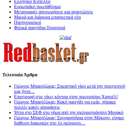
Ελληνικό Κύπελλο
Ευρωπαϊκό πρωτάθλημα
Μεταγραφές αποχωρήσεις και ανανεώσεις
Μικρά και διάφορα μπασκετικά νέα
Πανηγυρισμοί
Φιλικά παιχνίδια-Τουρνουά
Τελευταία Άρθρα
Γιώργος Μπαρτζώκας: Σημαντική νίκη μετά την προχτεσινή
μας ήττα…
Επιστροφή στις νίκες κόντρα στην πρωτοπόρο Χαποέλ!
Γιώργος Μπαρτζώκας: Κακό παιχνίδι για εμάς, πήραμε
πολλές κακές αποφάσεις
Ήττα στο ΣΕΦ στο νήμα από την σκληροτράχηλη Μονακό
Γιώργος Μπαρτζώκας: Συγχαρητήρια στην Μύκονο, είχαμε
διάθεση διακοπών στο 1ο ημίχρονο…