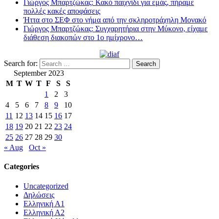
Γιώργος Μπαρτζώκας: Κακό παιχνίδι για εμάς, πήραμε
πολλές κακές αποφάσεις
Ήττα στο ΣΕΦ στο νήμα από την σκληροτράχηλη Μονακό
Γιώργος Μπαρτζώκας: Συγχαρητήρια στην Μύκονο, είχαμε
διάθεση διακοπών στο 1ο ημίχρονο…
Search for:
September 2023
M
T
W
T
F
S
S
1
2
3
4
5
6
7
8
9
10
11
12
13
14
15
16
17
18
19
20
21
22
23
24
25
26
27
28
29
30
« Aug
Oct »
Categories
Uncategorized
Δηλώσεις
Ελληνική Α1
Ελληνική Α2