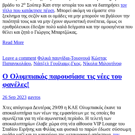
ο
βράδυ το 2
Σούπερ Καπ στην ιστορία του και να διατηρήσει
τον
τίτλο που κατάκτησε πέρσι
. Μπορεί ακόμη να είμαστε στο
ξεκίνημα της σεζόν και οι ομάδες να μην μπορούν να βγάλουν την
ποιότητά τους και να μην έχουν αγωνιστική συνέπεια, όμως οι
ερυθρόλευκοι έδειξαν πολύ καλά δείγματα και την ομοιογένεια που
θέλει και ζητά ο Γιώργος Μπαρτζώκας.
Read More
Leave a comment
Φιλικά παιχνίδια-Τουρνουά
Κώστας
Παπανικολάου
,
Νάιτζελ Γουίλιαμς-Γκος
,
Νίκολα Μιλουτίνοφ
Ο Ολυμπιακός παρουσίασε τις νέες του
φανέλες!
26 Sep 2023
gavros
Χτες απόγευμα Δευτέρας 29/09 η ΚΑΕ Ολυμπιακός έκανε τα
αποκαλυπτήρια των νέων της εμφανίσεων με τις οποίες θα
αγωνίζεται για τη νέα αγωνιστική περίοδο. Η τελετή των
αποκαλυπτηρίων έλαβε χώρα στη νέα αίθουσα VIP Lounge του
Σταδίου Ειρήνης και Φιλίας και φυσικά το παρών έδωσε σύσσωμη
ομάδα μαζί και το καινούριο της μεταγραφικό απόκτημα,
τον