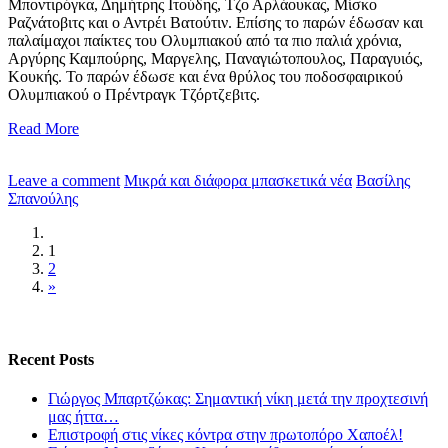
Μποντιρόγκα, Δημήτρης Ιτούδης, Τζο Αρλάουκας, Μίσκο
Ραζνάτοβιτς και ο Αντρέι Βατούτιν. Επίσης το παρών έδωσαν και
παλαίμαχοι παίκτες του Ολυμπιακού από τα πιο παλιά χρόνια,
Αργύρης Καμπούρης, Μαργελης, Παναγιώτοπουλος, Παραγυιός,
Κουκής. Το παρών έδωσε και ένα θρύλος του ποδοσφαιρικού
Ολυμπιακού ο Πρέντραγκ Τζόρτζεβιτς.
Read More
Leave a comment
Μικρά και διάφορα μπασκετικά νέα
Βασίλης
Σπανούλης
1
2
»
Recent Posts
Γιώργος Μπαρτζώκας: Σημαντική νίκη μετά την προχτεσινή
μας ήττα…
Επιστροφή στις νίκες κόντρα στην πρωτοπόρο Χαποέλ!