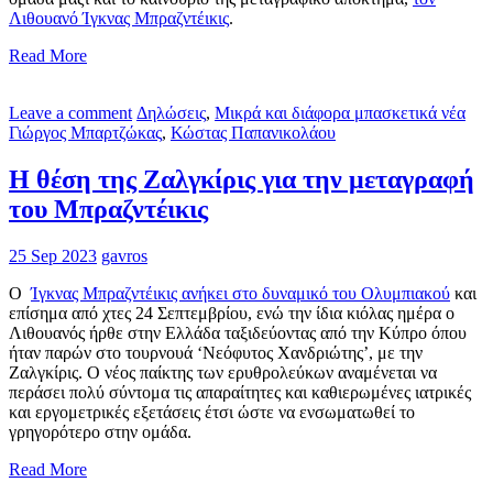
Λιθουανό Ίγκνας Μπραζντέικις
.
Read More
Leave a comment
Δηλώσεις
,
Μικρά και διάφορα μπασκετικά νέα
Γιώργος Μπαρτζώκας
,
Κώστας Παπανικολάου
Η θέση της Ζαλγκίρις για την μεταγραφή
του Μπραζντέικις
25 Sep 2023
gavros
Ο
Ίγκνας Μπραζντέικις ανήκει στο δυναμικό του Ολυμπιακού
και
επίσημα από χτες 24 Σεπτεμβρίου, ενώ την ίδια κιόλας ημέρα ο
Λιθουανός ήρθε στην Ελλάδα ταξιδεύοντας από την Κύπρο όπου
ήταν παρών στο τουρνουά ‘Νεόφυτος Χανδριώτης’, με την
Ζαλγκίρις. Ο νέος παίκτης των ερυθρολεύκων αναμένεται να
περάσει πολύ σύντομα τις απαραίτητες και καθιερωμένες ιατρικές
και εργομετρικές εξετάσεις έτσι ώστε να ενσωματωθεί το
γρηγορότερο στην ομάδα.
Read More