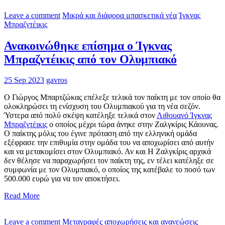
Leave a comment
Μικρά και διάφορα μπασκετικά νέα
Ίγκνας
Μπραζντέικις
Ανακοινώθηκε επίσημα ο Ίγκνας
Μπραζντέικις από τον Ολυμπιακό
25 Sep 2023
gavros
Ο Γιώργος Μπαρτζώκας επέλεξε τελικά τον παίκτη με τον οποίο θα
ολοκληρώσει τη ενίσχυση του Ολυμπιακού για τη νέα σεζόν.
Ύστερα από πολύ σκέψη κατέληξε τελικά στον
Λιθουανό Ίγκνας
Μπραζντέικις
ο οποίος μέχρι τώρα άνηκε στην Ζαλγκίρις Κάουνας.
Ο παίκτης μόλις του έγινε πρόταση από την ελληνική ομάδα
εξέφρασε την επιθυμία στην ομάδα του να αποχωρίσει από αυτήν
και να μετακομίσει στον Ολυμπιακό. Αν και Η Ζαλγκίρις αρχικά
δεν θέλησε να παραχωρήσει τον παίκτη της, εν τέλει κατέληξε σε
συμφωνία με τον Ολυμπιακό, ο οποίος της κατέβαλε το ποσό των
500.000 ευρώ για να τον αποκτήσει.
Read More
Leave a comment
Μεταγραφές αποχωρήσεις και ανανεώσεις