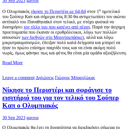
30 Sep 2023
gavros
ο
Ο Ολυμπιακός
νίκησε το Περιστέρι με 64-84
στον 1
ημιτελικό
του Σούπερ Καπ και σήμερα στις 8:30 θα αντιμετωπίσει τον αιώνιο
αντίπαλό του Παναθηναϊκό στον τελικό, με στόχο φυσικά να
διατηρήσει
τον τίτλο του που κατέχει από πέρσι
. Παρά την άσχημη
προετοιμασία που έκαναν οι ερυθρόλευκοι, λόγω των πολλών
απουσιών
των διεθνών στο Μουντομπάσκετ
, αλλά και λόγω
μικροτραυματισμών, έδειξαν πολύ καλά δείγματα και μπορεί να
ήταν το πρώτο επίσημο παιχνίδι τους και να είναι ακόμη πολύ
νωρίς, όμως φάνηκε πως και φέτος θα είναι μία ομάδα αξιοζήλευτη.
Read More
Leave a comment
Δηλώσεις
Γιώργος Μπαρτζώκας
Νίκησε το Περιστέρι και σφράγισε το
εισιτήριό του για τον τελικό του Σούπερ
Καπ ο Ολυμπιακός
30 Sep 2023
gavros
Ο Ολυμπιακός θα έχει τη δυνατότητα να διεκδικήσει σήμερα το