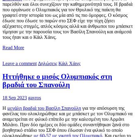
παρελθόν και όλοι συνεχίζουν την καθημερινότητά τους. Η βραδιά
που οργάνωσε ο Ολυμπιακός για τον Θρυλικό της παίκτη θα
γραφτεί στην ιστορία του ως μία από τις πιο όμορφες. Ο κόσμος
έδωσε που έδωσε το παρών στο ΣΕΦ είχε την τύχη ζήσει
αξέχαστες στιγμές, απλός κόσμος αλλά και άνθρωποι του μπάσκετ
τίμησαν με την παρουσία τους τον Βασίλη Σπανούλη και ανάμεσά
τους ήταν και ο Κάιλ Χάινς.
Read More
Leave a comment
Δηλώσεις
Κάιλ Χάινς
Ηττήθηκε ο μισός Ολυμπιακός στη
βραδιά του Σπανούλη
18 Sep 2023
gavros
Η
μεγάλη βραδιά του Βασίλη Σπανούλη
για την απόσυρση της
φανέλας του ολοκληρώθηκε και με μπάσκετ με τον Ολυμπιακό να
αναμετρείται σε φιλικό επίπεδο με την καλεσμένη του Αρμάνι
Μιλάνο. Πριν δύο ημέρες οι δύο ομάδες συναντήθηκαν ξανά στο
βοηθητικό στάδιο του ΣΕΦ όπου έδωσαν ένα φιλικό το οποίο
ολοκληρώθηκε
με 60-57 με νικητή τον Ολυμπιακό
. Και εκείνο το