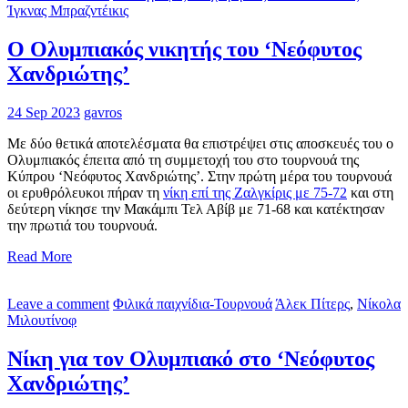
Ίγκνας Μπραζντέικις
Ο Ολυμπιακός νικητής του ‘Νεόφυτος
Χανδριώτης’
24 Sep 2023
gavros
Με δύο θετικά αποτελέσματα θα επιστρέψει στις αποσκευές του ο
Ολυμπιακός έπειτα από τη συμμετοχή του στο τουρνουά της
Κύπρου ‘Νεόφυτος Χανδριώτης’. Στην πρώτη μέρα του τουρνουά
οι ερυθρόλευκοι πήραν τη
νίκη επί της Ζαλγκίρις με 75-72
και στη
δεύτερη νίκησε την Μακάμπι Τελ Αβίβ με 71-68 και κατέκτησαν
την πρωτιά του τουρνουά.
Read More
Leave a comment
Φιλικά παιχνίδια-Τουρνουά
Άλεκ Πίτερς
,
Νίκολα
Μιλουτίνοφ
Νίκη για τον Ολυμπιακό στο ‘Νεόφυτος
Χανδριώτης’