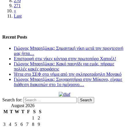
270
271
»
Last
Recent Posts
Γιώργος Μπαρτζώκας: Σημαντική νίκη μετά την προχτεσινή
μας ήττα…
Επιστροφή στις νίκες κόντρα στην πρωτοπόρο Χαποέλ!
Γιώργος Μπαρτζώκας: Κακό παιχνίδι για εμάς, πήραμε
πολλές κακές αποφάσεις
Ήττα στο ΣΕΦ στο νήμα από την σκληροτράχηλη Μονακό
Γιώργος Μπαρτζώκας: Συγχαρητήρια στην Μύκονο, είχαμε
διάθεση διακοπών στο 1ο ημίχρονο…
Search for:
August 2026
M
T
W
T
F
S
S
1
2
3
4
5
6
7
8
9