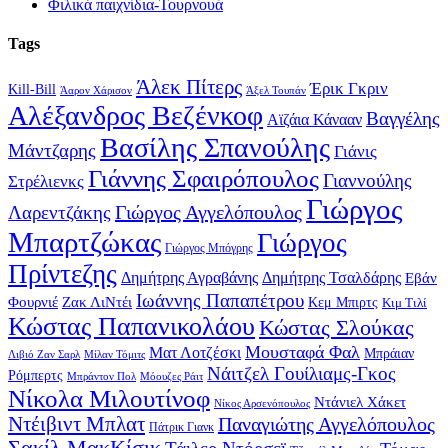
Φιλικά παιχνίδια-Τουρνουά
Tags
Άλεκ Πίτερς
Έρικ Γκριν
Kill-Bill
Άαρον Χάρισον
Άξελ Τουπάν
Αλέξανδρος Βεζένκοφ
Βαγγέλης
Αϊζάια Κάνααν
Βασίλης Σπανούλης
Μάντζαρης
Γιάνις
Γιάννης Σφαιρόπουλος
Γιαννούλης
Στρέλιενκς
Γιώργος
Γιώργος Αγγελόπουλος
Λαρεντζάκης
Μπαρτζώκας
Γιώργος
Γιώργος Μπόγρης
Πρίντεζης
Δημήτρης Αγραβάνης
Δημήτρης Τσαλδάρης
Εβάν
Ιωάννης Παπαπέτρου
Φουρνιέ
Ζακ ΛιΝτέι
Κεμ Μπιρτς
Κιμ Τιλί
Κώστας Παπανικολάου
Κώστας Σλούκας
Μουσταφά Φαλ
Ματ Λοτζέσκι
Μπράιαν
Λιβιό Ζαν Σαρλ
Μίλαν Τόμιτς
Νάιτζελ Γουίλιαμς-Γκος
Ρόμπερτς
Μπράντον Πολ
Μόουζες Ράιτ
Νίκολα Μιλουτίνοφ
Ντάνιελ Χάκετ
Νίκος Αρσενόπουλος
Ντέιβιντ Μπλατ
Παναγιώτης Αγγελόπουλος
Πάτρικ Γιανκ
Σακίλ ΜακΚίσικ