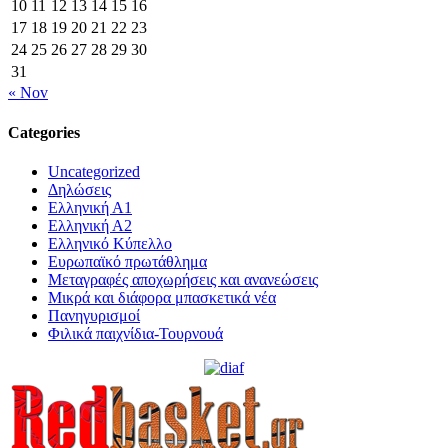
10
11
12
13
14
15
16
17
18
19
20
21
22
23
24
25
26
27
28
29
30
31
« Nov
Categories
Uncategorized
Δηλώσεις
Ελληνική Α1
Ελληνική Α2
Ελληνικό Κύπελλο
Ευρωπαϊκό πρωτάθλημα
Μεταγραφές αποχωρήσεις και ανανεώσεις
Μικρά και διάφορα μπασκετικά νέα
Πανηγυρισμοί
Φιλικά παιχνίδια-Τουρνουά