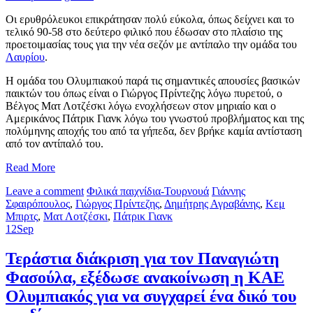
Οι ερυθρόλευκοι επικράτησαν πολύ εύκολα, όπως δείχνει και το
τελικό 90-58 στο δεύτερο φιλικό που έδωσαν στο πλαίσιο της
προετοιμασίας τους για την νέα σεζόν με αντίπαλο την ομάδα του
Λαυρίου
.
Η ομάδα του Ολυμπιακού παρά τις σημαντικές απουσίες βασικών
παικτών του όπως είναι ο Γιώργος Πρίντεζης λόγω πυρετού, ο
Βέλγος Ματ Λοτζέσκι λόγω ενοχλήσεων στον μηριαίο και ο
Αμερικάνος Πάτρικ Γιανκ λόγω του γνωστού προβλήματος και της
πολύμηνης αποχής του από τα γήπεδα, δεν βρήκε καμία αντίσταση
από τον αντίπαλό του.
Read More
Leave a comment
Φιλικά παιχνίδια-Τουρνουά
Γιάννης
Σφαιρόπουλος
,
Γιώργος Πρίντεζης
,
Δημήτρης Αγραβάνης
,
Κεμ
Μπιρτς
,
Ματ Λοτζέσκι
,
Πάτρικ Γιανκ
12
Sep
Τεράστια διάκριση για τον Παναγιώτη
Φασούλα, εξέδωσε ανακοίνωση η ΚΑΕ
Ολυμπιακός για να συγχαρεί ένα δικό του