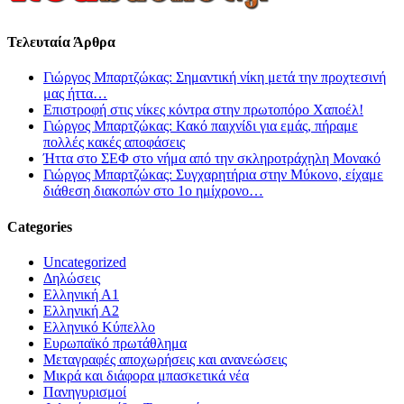
Τελευταία Άρθρα
Γιώργος Μπαρτζώκας: Σημαντική νίκη μετά την προχτεσινή
μας ήττα…
Επιστροφή στις νίκες κόντρα στην πρωτοπόρο Χαποέλ!
Γιώργος Μπαρτζώκας: Κακό παιχνίδι για εμάς, πήραμε
πολλές κακές αποφάσεις
Ήττα στο ΣΕΦ στο νήμα από την σκληροτράχηλη Μονακό
Γιώργος Μπαρτζώκας: Συγχαρητήρια στην Μύκονο, είχαμε
διάθεση διακοπών στο 1ο ημίχρονο…
Categories
Uncategorized
Δηλώσεις
Ελληνική Α1
Ελληνική Α2
Ελληνικό Κύπελλο
Ευρωπαϊκό πρωτάθλημα
Μεταγραφές αποχωρήσεις και ανανεώσεις
Μικρά και διάφορα μπασκετικά νέα
Πανηγυρισμοί