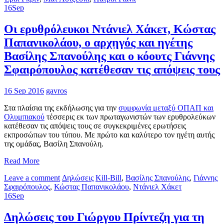
16
Sep
Οι ερυθρόλευκοι Ντάνιελ Χάκετ, Κώστας
Παπανικολάου, ο αρχηγός και ηγέτης
Βασίλης Σπανούλης και ο κόουτς Γιάννης
Σφαιρόπουλος κατέθεσαν τις απόψεις τους
16 Sep 2016
gavros
Στα πλαίσια της εκδήλωσης για την
συμφωνία μεταξύ ΟΠΑΠ και
Ολυμπιακού
τέσσερις εκ των πρωταγωνιστών των ερυθρολεύκων
κατέθεσαν τις απόψεις τους σε συγκεκριμένες ερωτήσεις
εκπροσώπων του τύπου. Με πρώτο και καλύτερο τον ηγέτη αυτής
της ομάδας, Βασίλη Σπανούλη.
Read More
Leave a comment
Δηλώσεις
Kill-Bill
,
Βασίλης Σπανούλης
,
Γιάννης
Σφαιρόπουλος
,
Κώστας Παπανικολάου
,
Ντάνιελ Χάκετ
16
Sep
Δηλώσεις του Γιώργου Πρίντεζη για τη