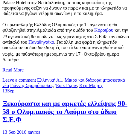
Palace Hotel στην Θεσσαλονίκη, με τους κορυφαίους της
προηγούμενης σεζόν να δίνουν το παρών και με τη κληρωτίδα να
βιάζεται να βγάλει ντέρμπι αιωνίων με το καλημέρα.
η
Ο πρωταθλητής Ελλάδος Ολυμπιακός την 1
αγωνιστική θα
φιλοξενηθεί στην Αμαλιάδα από την ομάδα του
Κόροιβου
και την
η
2
αγωνιστική θα υποδεχτεί ως γηπεδούχος στο Σ.Ε.Φ. τον αιώνιο
αντίπαλό του
Παναθηναϊκό
. Για άλλη μια φορά η κληρωτίδα
αποφάσισε οι δυο διεκδικητές του τίτλου να συναντηθούν πολύ
η
νωρίς, με πιθανότερη ημερομηνία την 17
Οκτωβρίου ημέρα
Δευτέρα.
Read More
Leave a comment
Ελληνική Α1
,
Μικρά και διάφορα μπασκετικά
νέα
Γιάννης Σφαιρόπουλος
,
Έρικ Γκριν
,
Κεμ Μπιρτς
13
Sep
Ξεκούραστα και με αρκετές ελλείψεις 90-
58 ο Ολυμπιακός το Λαύριο στο άδειο
Σ.Ε.Φ
13 Sep 2016
gavros