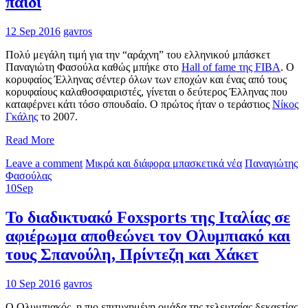
παιδί
12 Sep 2016
gavros
Πολύ μεγάλη τιμή για την “αράχνη” του ελληνικού μπάσκετ
Παναγιώτη Φασούλα καθώς μπήκε στο
Hall of fame της FIBA
. Ο
κορυφαίος Έλληνας σέντερ όλων των εποχών και ένας από τους
κορυφαίους καλαθοσφαιριστές, γίνεται ο δεύτερος Έλληνας που
καταφέρνει κάτι τόσο σπουδαίο. Ο πρώτος ήταν ο τεράστιος
Νίκος
Γκάλης
το 2007.
Read More
Leave a comment
Μικρά και διάφορα μπασκετικά νέα
Παναγιώτης
Φασούλας
10
Sep
Το διαδικτυακό Foxsports της Ιταλίας σε
αφιέρωμα αποθεώνει τον Ολυμπιακό και
τους Σπανούλη, Πρίντεζη και Χάκετ
10 Sep 2016
gavros
Ο Ολυμπιακός, η πιο επιτυχημένη ομάδα της τελευταίας δεκαετίας