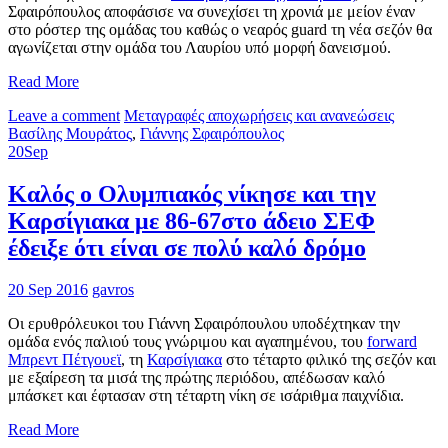
Σφαιρόπουλος αποφάσισε να συνεχίσει τη χρονιά με μείον έναν
στο ρόστερ της ομάδας του καθώς ο νεαρός guard τη νέα σεζόν θα
αγωνίζεται στην ομάδα του Λαυρίου υπό μορφή δανεισμού.
Read More
Leave a comment
Μεταγραφές αποχωρήσεις και ανανεώσεις
Βασίλης Μουράτος
,
Γιάννης Σφαιρόπουλος
20
Sep
Καλός ο Ολυμπιακός νίκησε και την
Καρσίγιακα με 86-67στο άδειο ΣΕΦ
έδειξε ότι είναι σε πολύ καλό δρόμο
20 Sep 2016
gavros
Οι ερυθρόλευκοι του Γιάννη Σφαιρόπουλου υποδέχτηκαν την
ομάδα ενός παλιού τους γνώριμου και αγαπημένου, του
forward
Μπρεντ Πέτγουεϊ
, τη
Καρσίγιακα
στο τέταρτο φιλικό της σεζόν και
με εξαίρεση τα μισά της πρώτης περιόδου, απέδωσαν καλό
μπάσκετ και έφτασαν στη τέταρτη νίκη σε ισάριθμα παιχνίδια.
Read More