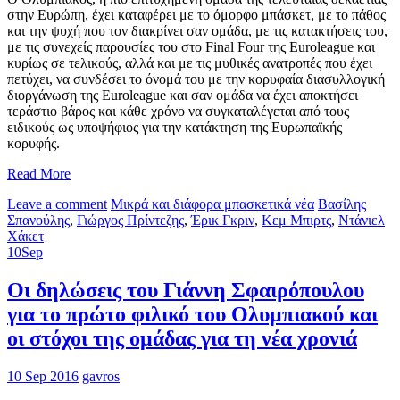
στην Ευρώπη, έχει καταφέρει με το όμορφο μπάσκετ, με το πάθος
και την ψυχή που τον διακρίνει σαν ομάδα, με τις κατακτήσεις του,
με τις συνεχείς παρουσίες του στο Final Four της Euroleague και
κυρίως σε τελικούς, αλλά και με τις μυθικές ανατροπές που έχει
πετύχει, να συνδέσει το όνομά του με την κορυφαία διασυλλογική
διοργάνωση της Euroleague και σαν ομάδα να έχει αποκτήσει
τεράστιο βάρος και κάθε χρόνο να συγκαταλέγεται από τους
ειδικούς ως υποψήφιος για την κατάκτηση της Ευρωπαϊκής
κορυφής.
Read More
Leave a comment
Μικρά και διάφορα μπασκετικά νέα
Βασίλης
Σπανούλης
,
Γιώργος Πρίντεζης
,
Έρικ Γκριν
,
Κεμ Μπιρτς
,
Ντάνιελ
Χάκετ
10
Sep
Οι δηλώσεις του Γιάννη Σφαιρόπουλου
για το πρώτο φιλικό του Ολυμπιακού και
οι στόχοι της ομάδας για τη νέα χρονιά
10 Sep 2016
gavros