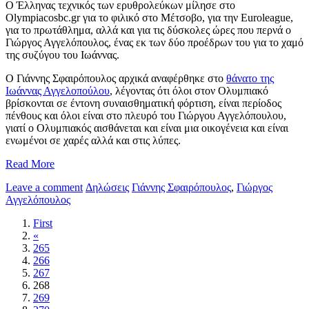
Ο Έλληνας τεχνικός των ερυθρολεύκων μίλησε στο
Olympiacosbc.gr για το φιλικό στο Μέτσοβο, για την Euroleague,
για το πρωτάθλημα, αλλά και για τις δύσκολες ώρες που περνά ο
Γιώργος Αγγελόπουλος, ένας εκ των δύο προέδρων του για το χαμό
της συζύγου του Ιωάννας.
Ο Γιάννης Σφαιρόπουλος αρχικά αναφέρθηκε στο
θάνατο της
Ιωάννας Αγγελοπούλου
, λέγοντας ότι όλοι στον Ολυμπιακό
βρίσκονται σε έντονη συναισθηματική φόρτιση, είναι περίοδος
πένθους και όλοι είναι στο πλευρό του Γιώργου Αγγελόπουλου,
γιατί ο Ολυμπιακός αισθάνεται και είναι μια οικογένεια και είναι
ενωμένοι σε χαρές αλλά και στις λύπες.
Read More
Leave a comment
Δηλώσεις
Γιάννης Σφαιρόπουλος
,
Γιώργος
Αγγελόπουλος
First
«
265
266
267
268
269