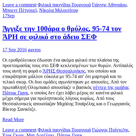
Leave a comment
Φιλικά παιχνίδια-Τουρνουά
Γιάννης Αθηναίου
,
Μπρεντ Πέτγουεϊ
,
Νίκολα Μιλουτίνοφ
17
Sep
Άγγιξε την 100άρα ο θρύλος, 95-74 τον
ΆΡΗ σε φιλικό στο άδειο ΣΕΦ
17 Sep 2016
gavros
Οι ερυθρόλευκοι έδωσαν ένα ακόμα φιλικό στα πλαίσια της
προετοιμασίας τους στο ΣΕΦ κεκλεισμένων των θυρών. Αντίπαλός
τους αυτή τη φορά ο
ΆΡΗΣ Θεσσαλονίκης
, του οποίου και
επικράτησαν μάλλον εύκολα με 95-74 απ’ ότι μαρτυρά και το
τελικό σκορ. Οι δυο ομάδες αγωνίστηκαν με απουσίες. Από τον
πρωταθλητή Ολυμπιακό απουσίαζε ο βασικός
σέντερ της ομάδας
Πάτρικ Γιανκ
, ο οποίος δεν έχει λάβει μέρος σε κανένα φιλικό
μέχρι σήμερα για προληπτικούς λόγους κυρίως. Από τους
Θεσσαλονικείς απουσίαζαν Μιχάλης Τσαϊρέλης και ο Γεωργιανός
Βίκτορ Σανικίτζε.
Read More
Leave a comment
Φιλικά παιχνίδια-Τουρνουά
Γιώργος Πρίντεζης
,
Έρικ Γκριν
,
Ματ Λοτζέσκι
,
Πάτρικ Γιανκ