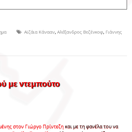
,
,
ημα
Αϊζάια Κάνααν
Αλέξανδρος Βεζένκοφ
Γιάννης
ού με ντεμπούτο
μένης στον Γιώργο Πρίντεζη
και με τη φανέλα του να