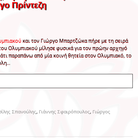
ργο Πρίντεζη
λυμπιακού
και τον Γιώργο Μπαρτζώκα πήρε με τη σειρά
του Ολυμπιακού μίλησε φυσικά για τον πρώην αρχηγό
κάτι παραπάνω από μία κοινή θητεία στον Ολυμπιακό, το
ούλη…
,
,
σίλης Σπανούλης
Γιάννης Σφαιρόπουλος
Γιώργος
ς