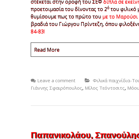
στέκεται στην οροφή του ΣΕΦ
δίπλα σε εκεί
ό
προετοιμασία του δίνοντας το 2
του φιλικό 
θυμίσουμε πως το πρώτο του
με το Μαρούσι
βραδιά του Γιώργου Πρίντεζη, όπου φιλοξέν
84-83!
Read More
Leave a comment
Φιλικά παιχνίδια-Τ
,
,
Γιάννης Σφαιρόπουλος
Μίλος Τεόντοσιτς
Μόου
Παπανικολάου, Σπανούλης