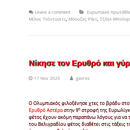
Leave a comment
Ευρωπαϊκό πρωτάθλ
,
,
Μίλος Τεόντοσιτς
Μόουζες Ράιτ
Τζόελ Μπολομ
Νίκησε τον Ερυθρό και γύρ
17 Nov 2023
gavros
Ο Ολυμπιακός φιλοξένησε χτες το βράδυ στο
η
Ερυθρό Αστέρα
στην 9
στροφή της Ευρωλίγκα
φέτος έχουν ακόμη παραπάνω λόγους για να 
του Βελιγραδίου φέτος διαθέτει στις τάξεις