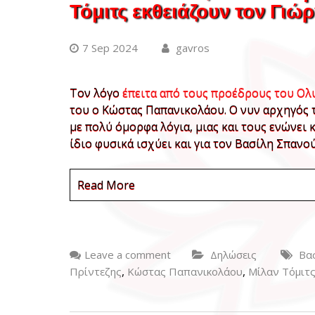
Τόμιτς εκθειάζουν τον Γιώ
7 Sep 2024
gavros
Τον λόγο
έπειτα από τους προέδρους του Ο
του ο Κώστας Παπανικολάου. Ο νυν αρχηγός 
με πολύ όμορφα λόγια, μιας και τους ενώνει 
ίδιο φυσικά ισχύει και για τον Βασίλη Σπαν
Read More
Leave a comment
Δηλώσεις
Βα
,
,
Πρίντεζης
Κώστας Παπανικολάου
Μίλαν Τόμιτ