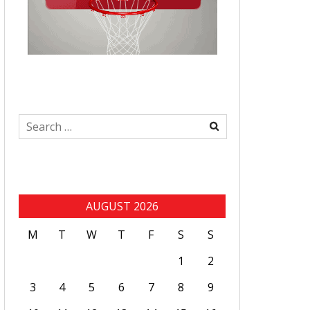
Search
for:
AUGUST 2026
M
T
W
T
F
S
S
1
2
3
4
5
6
7
8
9