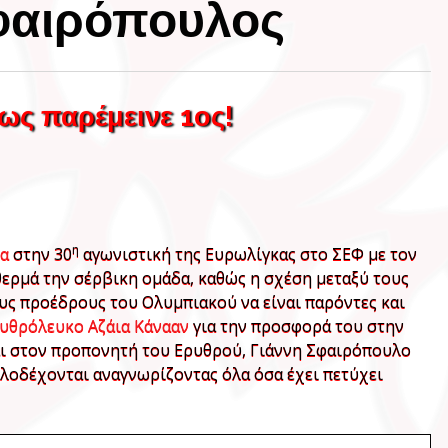
φαιρόπουλος
ς παρέμεινε 1ος!
η
α
στην 30
αγωνιστική της Ευρωλίγκας στο ΣΕΦ με τον
ερμά την σέρβικη ομάδα, καθώς η σχέση μεταξύ τους
τους προέδρους του Ολυμπιακού να είναι παρόντες και
υθρόλευκο Αζάια Κάνααν
για την προσφορά του στην
αι στον προπονητή του Ερυθρού, Γιάννη Σφαιρόπουλο
αλοδέχονται αναγνωρίζοντας όλα όσα έχει πετύχει