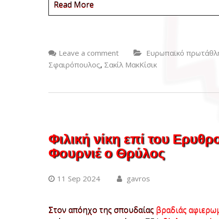
Read More
Leave a comment
Ευρωπαϊκό πρωτάθλ
,
Σφαιρόπουλος
Σακίλ ΜακΚίσικ
Φιλική νίκη επί του Ερυθρ
Φουρνιέ ο Θρύλος
11 Sep 2024
gavros
Στον απόηχο της σπουδαίας
βραδιάς αφιερω