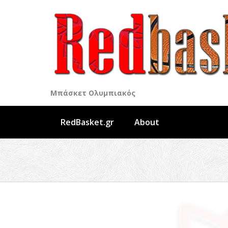
Skip
to
content
Μπάσκετ Ολυμπιακός
RedBasket.gr
About