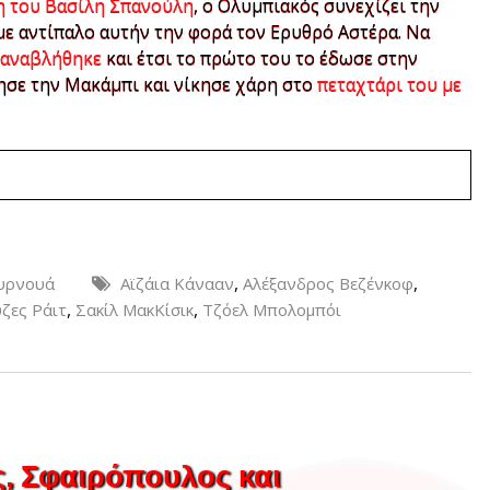
νη του Βασίλη Σπανούλη
, ο Ολυμπιακός συνεχίζει την
με αντίπαλο αυτήν την φορά τον Ερυθρό Αστέρα. Να
 αναβλήθηκε
και έτσι το πρώτο του το έδωσε στην
ησε την Μακάμπι και νίκησε χάρη στο
πεταχτάρι του με
,
,
ουρνουά
Αϊζάια Κάνααν
Αλέξανδρος Βεζένκοφ
,
,
ζες Ράιτ
Σακίλ ΜακΚίσικ
Τζόελ Μπολομπόι
, Σφαιρόπουλος και