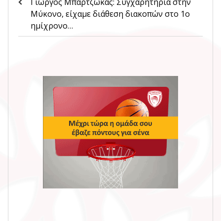
Γιώργος Μπαρτζώκας: Συγχαρητήρια στην
Μύκονο, είχαμε διάθεση διακοπών στο 1ο
ημίχρονο…