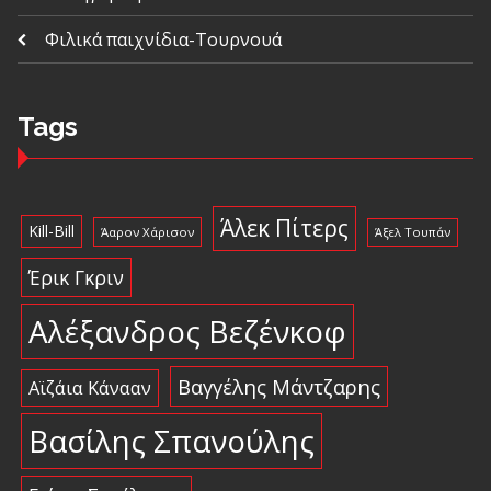
Φιλικά παιχνίδια-Τουρνουά
Tags
Άλεκ Πίτερς
Kill-Bill
Άαρον Χάρισον
Άξελ Τουπάν
Έρικ Γκριν
Αλέξανδρος Βεζένκοφ
Βαγγέλης Μάντζαρης
Αϊζάια Κάνααν
Βασίλης Σπανούλης