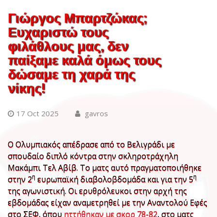
Γιώργος Μπαρτζώκας;
Ευχαριστώ τους
φιλάθλους μας, δεν
παίξαμε καλά όμως τους
δώσαμε τη χαρά της
νίκης!
17 Oct 2025
gavros
Ο Ολυμπιακός απέδρασε από το Βελιγράδι με
σπουδαίο διπλό κόντρα στην σκληροτράχηλη
Μακάμπι Τελ Αβίβ. Το ματς αυτό πραγματοποιήθηκε
η
η
στην 2
ευρωπαϊκή διαβολοβδομάδα και για την 5
της αγωνιστική. Οι ερυθρόλευκοι στην αρχή της
εβδομάδας είχαν αναμετρηθεί με την Αναντολού Εφές
στο ΣΕΦ, όπου
ηττήθηκαν με σκορ 78-82
, στο ματς