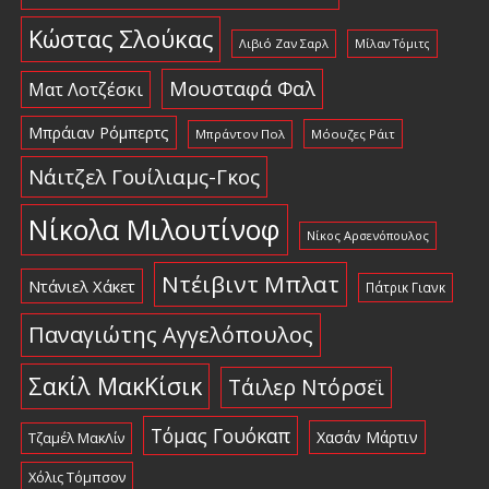
Κώστας Σλούκας
Λιβιό Ζαν Σαρλ
Μίλαν Τόμιτς
Μουσταφά Φαλ
Ματ Λοτζέσκι
Μπράιαν Ρόμπερτς
Μπράντον Πολ
Μόουζες Ράιτ
Νάιτζελ Γουίλιαμς-Γκος
Νίκολα Μιλουτίνοφ
Νίκος Αρσενόπουλος
Ντέιβιντ Μπλατ
Ντάνιελ Χάκετ
Πάτρικ Γιανκ
Παναγιώτης Αγγελόπουλος
Σακίλ ΜακΚίσικ
Τάιλερ Ντόρσεϊ
Τόμας Γουόκαπ
Χασάν Μάρτιν
Τζαμέλ ΜακΛίν
Χόλις Τόμπσον