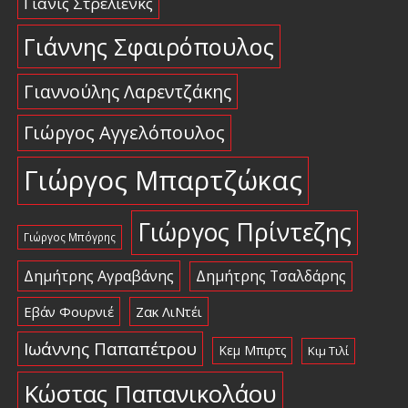
Γιάνις Στρέλιενκς
Γιάννης Σφαιρόπουλος
Γιαννούλης Λαρεντζάκης
Γιώργος Αγγελόπουλος
Γιώργος Μπαρτζώκας
Γιώργος Πρίντεζης
Γιώργος Μπόγρης
Δημήτρης Αγραβάνης
Δημήτρης Τσαλδάρης
Εβάν Φουρνιέ
Ζακ ΛιΝτέι
Ιωάννης Παπαπέτρου
Κεμ Μπιρτς
Κιμ Τιλί
Κώστας Παπανικολάου