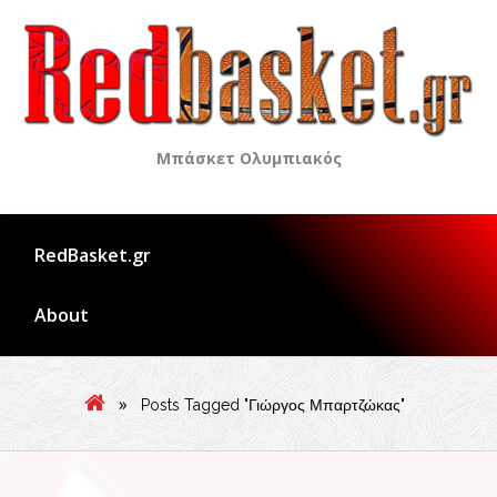
Skip
to
content
Μπάσκετ Ολυμπιακός
RedBasket.gr
About
»
Posts Tagged "Γιώργος Μπαρτζώκας"