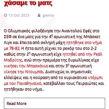
χάσαμε το ματς
15 Oct 2025
gavros
Ο Ολυμπιακός φιλοξένησε την Αναντολού Εφές στο
η
ΣΕΦ σε ένα ματς για την 4
αγωνιστική της Μπάσκετ
Λιγκ και έπειτα από σκληρή μάχη
ηττήθηκε στο νήμα
με 78-82
. Η ήττα αυτή ρίχνει το ρεκόρ του στο 2-2
η
καθώς στην 2
αγωνιστική είχε
ηττηθεί από την Ρεάλ
Μαδρίτης
, ενώ στην πρεμιέρα της Ευρωλίγκας είχε
η
νικήσει την Μπασκόνια
και στην 3
αγωνιστική
νίκησε την Ντουμπάι
. Δυστυχώς οι σημαντικές
ελλείψεις και η κούραση από το κυριακάτικο
ντέρμπι
με τον Παναθηναϊκό
, κατέβαλλαν τους Πειραιώτες και
ηττήθηκαν στο νήμα…
Read More