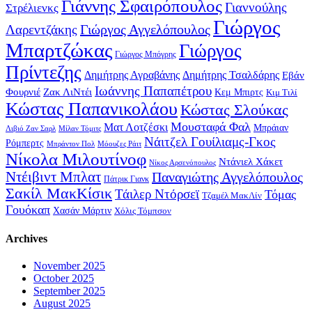
Γιάννης Σφαιρόπουλος
Γιαννούλης
Στρέλιενκς
Γιώργος
Γιώργος Αγγελόπουλος
Λαρεντζάκης
Μπαρτζώκας
Γιώργος
Γιώργος Μπόγρης
Πρίντεζης
Δημήτρης Αγραβάνης
Δημήτρης Τσαλδάρης
Εβάν
Ιωάννης Παπαπέτρου
Φουρνιέ
Ζακ ΛιΝτέι
Κεμ Μπιρτς
Κιμ Τιλί
Κώστας Παπανικολάου
Κώστας Σλούκας
Μουσταφά Φαλ
Ματ Λοτζέσκι
Μπράιαν
Λιβιό Ζαν Σαρλ
Μίλαν Τόμιτς
Νάιτζελ Γουίλιαμς-Γκος
Ρόμπερτς
Μπράντον Πολ
Μόουζες Ράιτ
Νίκολα Μιλουτίνοφ
Ντάνιελ Χάκετ
Νίκος Αρσενόπουλος
Ντέιβιντ Μπλατ
Παναγιώτης Αγγελόπουλος
Πάτρικ Γιανκ
Σακίλ ΜακΚίσικ
Τάιλερ Ντόρσεϊ
Τόμας
Τζαμέλ ΜακΛίν
Γουόκαπ
Χασάν Μάρτιν
Χόλις Τόμπσον
Archives
November 2025
October 2025
September 2025
August 2025