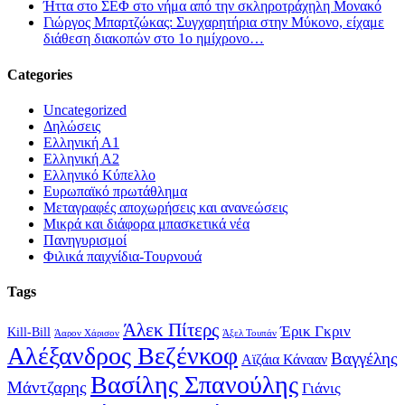
Ήττα στο ΣΕΦ στο νήμα από την σκληροτράχηλη Μονακό
Γιώργος Μπαρτζώκας: Συγχαρητήρια στην Μύκονο, είχαμε
διάθεση διακοπών στο 1ο ημίχρονο…
Categories
Uncategorized
Δηλώσεις
Ελληνική Α1
Ελληνική Α2
Ελληνικό Κύπελλο
Ευρωπαϊκό πρωτάθλημα
Μεταγραφές αποχωρήσεις και ανανεώσεις
Μικρά και διάφορα μπασκετικά νέα
Πανηγυρισμοί
Φιλικά παιχνίδια-Τουρνουά
Tags
Άλεκ Πίτερς
Έρικ Γκριν
Kill-Bill
Άαρον Χάρισον
Άξελ Τουπάν
Αλέξανδρος Βεζένκοφ
Βαγγέλης
Αϊζάια Κάνααν
Βασίλης Σπανούλης
Μάντζαρης
Γιάνις