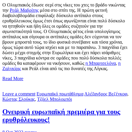
Ο Ολυμπιακός έδωσε σερί στις νίκες του χτες το βράδυ νικώντας
την
Ρεάλ Μαδρίτης
μέσα στο σπίτι της. Η πρώτη φετινή
διαβολοβδομάδα επιφύλαξε δύσκολο αντίπαλο στους
ερυθρόλευκους όμως έτσι όπως αγωνίζονται είναι πολύ δύσκολο
να ηττηθούν και ήδη όλες οι ομάδες συζητούν για την
αγωνιστικότητά τους. Ο Ολυμπιακός φέτος είναι υπολογίσιμος
αντίπαλος και σίγουρα οι αντίπαλες ομάδες δεν εύχονται να τον
βρουν μπροστά τους, το ίδιο φυσικά συνέβαινε και τόσα χρόνια,
όμως τώρα αυτό τώρα ισχύει και με το παραπάνω. 3 παιχνίδια έχει
δώσει μέχρι στιγμής στην Ευρωλίγκα και έχει πάρει ισάριθμες
νίκες, 3 παιχνίδια κόντρα σε ομάδες που πολύ δύσκολα πολλές
ομάδες θα καταφέρουν να νικήσουν, καθώς
η Μπαρτσελόνα
,
η
Ζαλγκίρις
και Ρεάλ είναι από τις πιο δυνατές της Λίγκας.
Read More
Leave a comment
Ευρωπαϊκό πρωτάθλημα
Αλέξανδρος Βεζένκοφ
,
Κώστας Σλούκας
,
Τζόελ Μπολομπόι
Ονειρική ευρωπαϊκή πρεμιέρα για τους
ερυθρόλευκους!