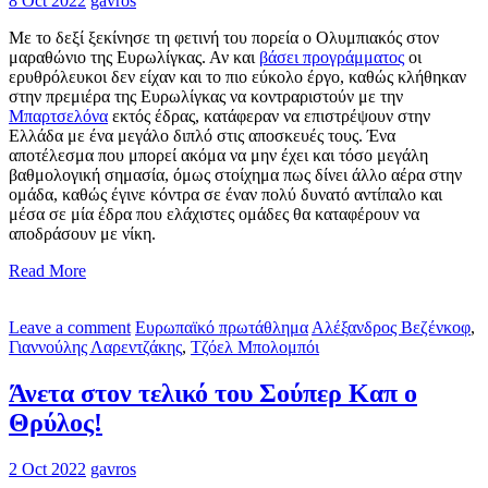
8 Oct 2022
gavros
Με το δεξί ξεκίνησε τη φετινή του πορεία ο Ολυμπιακός στον
μαραθώνιο της Ευρωλίγκας. Αν και
βάσει προγράμματος
οι
ερυθρόλευκοι δεν είχαν και το πιο εύκολο έργο, καθώς κλήθηκαν
στην πρεμιέρα της Ευρωλίγκας να κοντραριστούν με την
Μπαρτσελόνα
εκτός έδρας, κατάφεραν να επιστρέψουν στην
Ελλάδα με ένα μεγάλο διπλό στις αποσκευές τους. Ένα
αποτέλεσμα που μπορεί ακόμα να μην έχει και τόσο μεγάλη
βαθμολογική σημασία, όμως στοίχημα πως δίνει άλλο αέρα στην
ομάδα, καθώς έγινε κόντρα σε έναν πολύ δυνατό αντίπαλο και
μέσα σε μία έδρα που ελάχιστες ομάδες θα καταφέρουν να
αποδράσουν με νίκη.
Read More
Leave a comment
Ευρωπαϊκό πρωτάθλημα
Αλέξανδρος Βεζένκοφ
,
Γιαννούλης Λαρεντζάκης
,
Τζόελ Μπολομπόι
Άνετα στον τελικό του Σούπερ Καπ ο
Θρύλος!
2 Oct 2022
gavros