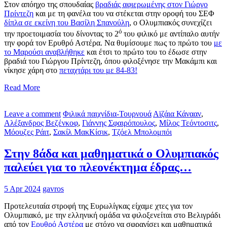
Στον απόηχο της σπουδαίας
βραδιάς αφιερωμένης στον Γιώργο
Πρίντεζη
και με τη φανέλα του να στέκεται στην οροφή του ΣΕΦ
δίπλα σε εκείνη του Βασίλη Σπανούλη
, ο Ολυμπιακός συνεχίζει
ό
την προετοιμασία του δίνοντας το 2
του φιλικό με αντίπαλο αυτήν
την φορά τον Ερυθρό Αστέρα. Να θυμίσουμε πως το πρώτο του
με
το Μαρούσι αναβλήθηκε
και έτσι το πρώτο του το έδωσε στην
βραδιά του Γιώργου Πρίντεζη, όπου φιλοξένησε την Μακάμπι και
νίκησε χάρη στο
πεταχτάρι του με 84-83!
Read More
Leave a comment
Φιλικά παιχνίδια-Τουρνουά
Αϊζάια Κάνααν
,
Αλέξανδρος Βεζένκοφ
,
Γιάννης Σφαιρόπουλος
,
Μίλος Τεόντοσιτς
,
Μόουζες Ράιτ
,
Σακίλ ΜακΚίσικ
,
Τζόελ Μπολομπόι
Στην 8άδα και μαθηματικά ο Ολυμπιακός
παλεύει για το πλεονέκτημα έδρας…
5 Apr 2024
gavros
Προτελευταία στροφή της Ευρωλίγκας είχαμε χτες για τον
Ολυμπιακό, με την ελληνική ομάδα να φιλοξενείται στο Βελιγράδι
από τον
Ερυθρό Αστέρα
με στόχο να σφραγίσει και μαθηματικά