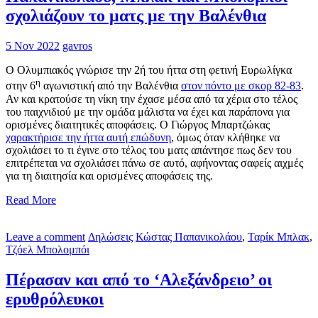
σχολιάζουν το ματς με την Βαλένθια
5 Nov 2022
gavros
Ο Ολυμπιακός γνώρισε την 2ή του ήττα στη φετινή Ευρωλίγκα
η
στην 6
αγωνιστική από την Βαλένθια
στον πόντο με σκορ 82-83
.
Αν και κρατούσε τη νίκη την έχασε μέσα από τα χέρια στο τέλος
του παιχνιδιού με την ομάδα μάλιστα να έχει και παράπονα για
ορισμένες διαιτητικές αποφάσεις. Ο Γιώργος Μπαρτζώκας
χαρακτήρισε την ήττα αυτή επώδυνη
, όμως όταν κλήθηκε να
σχολιάσει το τι έγινε στο τέλος του ματς απάντησε πως δεν του
επιτρέπεται να σχολιάσει πάνω σε αυτό, αφήνοντας σαφείς αιχμές
για τη διαιτησία και ορισμένες αποφάσεις της.
Read More
Leave a comment
Δηλώσεις
Κώστας Παπανικολάου
,
Ταρίκ Μπλακ
,
Τζόελ Μπολομπόι
Πέρασαν και από το ‘Αλεξάνδρειο’ οι
ερυθρόλευκοι