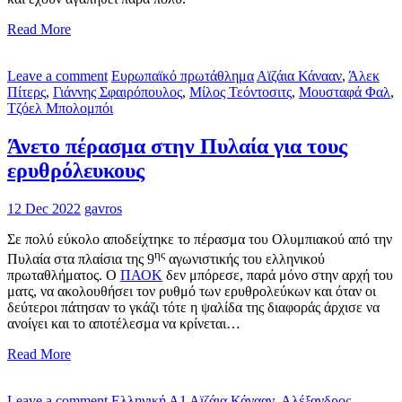
Read More
Leave a comment
Ευρωπαϊκό πρωτάθλημα
Αϊζάια Κάνααν
,
Άλεκ
Πίτερς
,
Γιάννης Σφαιρόπουλος
,
Μίλος Τεόντοσιτς
,
Μουσταφά Φαλ
,
Τζόελ Μπολομπόι
Άνετο πέρασμα στην Πυλαία για τους
ερυθρόλευκους
12 Dec 2022
gavros
Σε πολύ εύκολο αποδείχτηκε το πέρασμα του Ολυμπιακού από την
ης
Πυλαία στα πλαίσια της 9
αγωνιστικής του ελληνικού
πρωταθλήματος. Ο
ΠΑΟΚ
δεν μπόρεσε, παρά μόνο στην αρχή του
ματς, να ακολουθήσει τον ρυθμό των ερυθρολεύκων και όταν οι
δεύτεροι πάτησαν το γκάζι τότε η ψαλίδα της διαφοράς άρχισε να
ανοίγει και το αποτέλεσμα να κρίνεται…
Read More
Leave a comment
Ελληνική Α1
Αϊζάια Κάνααν
,
Αλέξανδρος