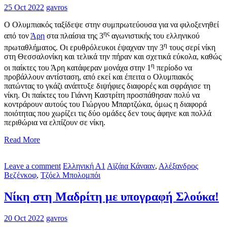
25 Oct 2022
gavros
Ο Ολυμπιακός ταξίδεψε στην συμπρωτεύουσα για να φιλοξενηθεί
ης
από τον
Άρη
στα πλαίσια της 3
αγωνιστικής του ελληνικού
η
πρωταθλήματος. Οι ερυθρόλευκοι έψαχναν την 3
τους σερί νίκη
στη Θεσσαλονίκη και τελικά την πήραν και σχετικά εύκολα, καθώς
η
οι παίκτες του Άρη κατάφεραν μονάχα στην 1
περίοδο να
προβάλλουν αντίσταση, από εκεί και έπειτα ο Ολυμπιακός
πατώντας το γκάζι ανάπτυξε διψήφιες διαφορές και σφράγισε τη
νίκη. Οι παίκτες του Γιάννη Καστρίτη προσπάθησαν πολύ να
κοντράρουν αυτούς του Γιώργου Μπαρτζώκα, όμως η διαφορά
ποιότητας που χωρίζει τις δύο ομάδες δεν τους άφηνε και πολλά
περιθώρια να ελπίζουν σε νίκη.
Read More
Leave a comment
Ελληνική Α1
Αϊζάια Κάνααν
,
Αλέξανδρος
Βεζένκοφ
,
Τζόελ Μπολομπόι
Νίκη στη Μαδρίτη με υπογραφή Σλούκα!
20 Oct 2022
gavros