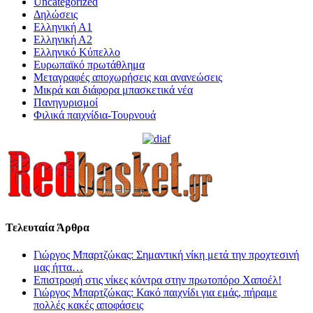
Uncategorized
Δηλώσεις
Ελληνική Α1
Ελληνική Α2
Ελληνικό Κύπελλο
Ευρωπαϊκό πρωτάθλημα
Μεταγραφές αποχωρήσεις και ανανεώσεις
Μικρά και διάφορα μπασκετικά νέα
Πανηγυρισμοί
Φιλικά παιχνίδια-Τουρνουά
Τελευταία Άρθρα
Γιώργος Μπαρτζώκας: Σημαντική νίκη μετά την προχτεσινή
μας ήττα…
Επιστροφή στις νίκες κόντρα στην πρωτοπόρο Χαποέλ!
Γιώργος Μπαρτζώκας: Κακό παιχνίδι για εμάς, πήραμε
πολλές κακές αποφάσεις