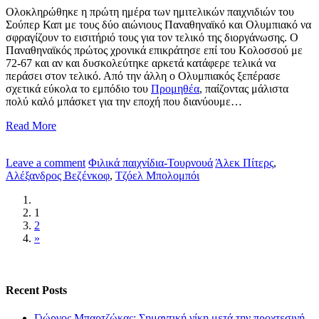
Ολοκληρώθηκε η πρώτη ημέρα των ημιτελικών παιχνιδιών του
Σούπερ Καπ με τους δύο αιώνιους Παναθηναϊκό και Ολυμπιακό να
σφραγίζουν το εισιτήριό τους για τον τελικό της διοργάνωσης. Ο
Παναθηναϊκός πρώτος χρονικά επικράτησε επί του Κολοσσού με
72-67 και αν και δυσκολεύτηκε αρκετά κατάφερε τελικά να
περάσει στον τελικό. Από την άλλη ο Ολυμπιακός ξεπέρασε
σχετικά εύκολα το εμπόδιο του
Προμηθέα
, παίζοντας μάλιστα
πολύ καλό μπάσκετ για την εποχή που διανύουμε…
Read More
Leave a comment
Φιλικά παιχνίδια-Τουρνουά
Άλεκ Πίτερς
,
Αλέξανδρος Βεζένκοφ
,
Τζόελ Μπολομπόι
1
2
»
Recent Posts
Γιώργος Μπαρτζώκας: Σημαντική νίκη μετά την προχτεσινή