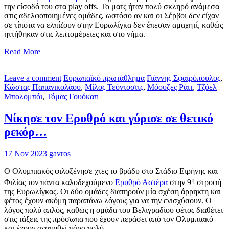
την είσοδό του στα play offs. Το ματς ήταν πολύ σκληρό ανάμεσα
στις αδελφοποιημένες ομάδες, ωστόσο αν και οι Σέρβοι δεν είχαν
σε τίποτα να ελπίζουν στην Ευρωλίγκα δεν έπεσαν αμαχητί, καθώς
ηττήθηκαν στις λεπτομέρειες και στο νήμα.
Read More
Leave a comment
Ευρωπαϊκό πρωτάθλημα
Γιάννης Σφαιρόπουλος
,
Κώστας Παπανικολάου
,
Μίλος Τεόντοσιτς
,
Μόουζες Ράιτ
,
Τζόελ
Μπολομπόι
,
Τόμας Γουόκαπ
Νίκησε τον Ερυθρό και γύρισε σε θετικό
ρεκόρ…
17 Nov 2023
gavros
Ο Ολυμπιακός φιλοξένησε χτες το βράδυ στο Στάδιο Ειρήνης και
η
Φιλίας τον πάντα καλοδεχούμενο
Ερυθρό Αστέρα
στην 9
στροφή
της Ευρωλίγκας. Οι δύο ομάδες διατηρούν μία σχέση άρρηκτη και
φέτος έχουν ακόμη παραπάνω λόγους για να την ενισχύσουν. Ο
λόγος πολύ απλός, καθώς η ομάδα του Βελιγραδίου φέτος διαθέτει
στις τάξεις της πρόσωπα που έχουν περάσει από τον Ολυμπιακό
και έχουν αγαπηθεί πάρα πολύ.