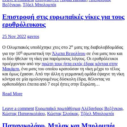
Βεζένκοφ
,
Τζόελ Μπολομπόι
Επιστροφή στις ευρωπαϊκές νίκες για τους
ερυθρόλευκους
25 Nov 2022
gavros
ο
Ο Ολυμπιακός υποδέχτηκε χτες στο 2
ματς της διαβολοβδομάδας
η
για την 10
αγωνιστική την
Άλμπα Βερολίνου
σε ένα ματς που και
οι δύο ήθελαν τη νίκη για παρόμοιους λόγους. Οι ερυθρόλευκοι
προέρχονταν από την
πρώτη τους ήττα εκτός έδρας κόντρα στην
Μακάμπι
, ένα ματς του οποίου κρατούσαν τη νίκη μέχρι το τέλος
και όμως έχασαν. Από την άλλη η γερμανική ομάδα έψαχνε τη νίκη
κόντρα σε μία ομολογουμένως δύσκολη έδρα, θέλοντας να
ορθοποδήσει έπειτα από 7 σερί ήττες στην Ευρώπη…
Read More
Leave a comment
Ευρωπαϊκό πρωτάθλημα
Αλέξανδρος Βεζένκοφ
,
Κώστας Παπανικολάου
,
Κώστας Σλούκας
,
Τζόελ Μπολομπόι
Παπανικολάου, Μπλακ και Μπολομπόι