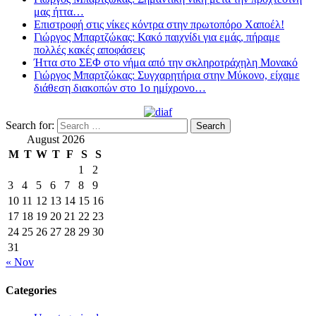
μας ήττα…
Επιστροφή στις νίκες κόντρα στην πρωτοπόρο Χαποέλ!
Γιώργος Μπαρτζώκας: Κακό παιχνίδι για εμάς, πήραμε
πολλές κακές αποφάσεις
Ήττα στο ΣΕΦ στο νήμα από την σκληροτράχηλη Μονακό
Γιώργος Μπαρτζώκας: Συγχαρητήρια στην Μύκονο, είχαμε
διάθεση διακοπών στο 1ο ημίχρονο…
Search for:
August 2026
M
T
W
T
F
S
S
1
2
3
4
5
6
7
8
9
10
11
12
13
14
15
16
17
18
19
20
21
22
23
24
25
26
27
28
29
30
31
« Nov
Categories