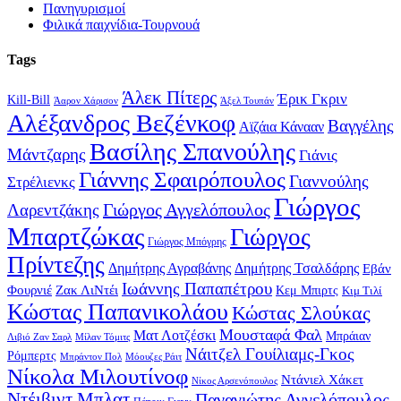
Πανηγυρισμοί
Φιλικά παιχνίδια-Τουρνουά
Tags
Άλεκ Πίτερς
Έρικ Γκριν
Kill-Bill
Άαρον Χάρισον
Άξελ Τουπάν
Αλέξανδρος Βεζένκοφ
Βαγγέλης
Αϊζάια Κάνααν
Βασίλης Σπανούλης
Μάντζαρης
Γιάνις
Γιάννης Σφαιρόπουλος
Γιαννούλης
Στρέλιενκς
Γιώργος
Γιώργος Αγγελόπουλος
Λαρεντζάκης
Μπαρτζώκας
Γιώργος
Γιώργος Μπόγρης
Πρίντεζης
Δημήτρης Αγραβάνης
Δημήτρης Τσαλδάρης
Εβάν
Ιωάννης Παπαπέτρου
Φουρνιέ
Ζακ ΛιΝτέι
Κεμ Μπιρτς
Κιμ Τιλί
Κώστας Παπανικολάου
Κώστας Σλούκας
Μουσταφά Φαλ
Ματ Λοτζέσκι
Μπράιαν
Λιβιό Ζαν Σαρλ
Μίλαν Τόμιτς
Νάιτζελ Γουίλιαμς-Γκος
Ρόμπερτς
Μπράντον Πολ
Μόουζες Ράιτ
Νίκολα Μιλουτίνοφ
Ντάνιελ Χάκετ
Νίκος Αρσενόπουλος
Ντέιβιντ Μπλατ
Παναγιώτης Αγγελόπουλος