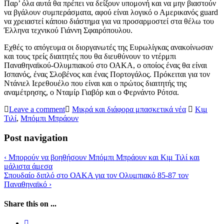
Παρ’ όλα αυτά θα πρέπει να δείξουν υπομονή και να μην βιαστούν
να βγάλουν συμπεράσματα, αφού είναι λογικό ο Αμερικανός guard
να χρειαστεί κάποιο διάστημα για να προσαρμοστεί στα θέλω του
Έλληνα τεχνικού Γιάννη Σφαιρόπουλου.
Εχθές το απόγευμα οι διοργανωτές της Ευρωλίγκας ανακοίνωσαν
και τους τρείς διαιτητές που θα διευθύνουν το ντέρμπι
Παναθηναϊκού-Ολυμπιακού στο ΟΑΚΑ, ο οποίος ένας θα είναι
Ισπανός, ένας Σλοβένος και ένας Πορτογάλος. Πρόκειται για τον
Ντάνιελ Ιερεθουέλο που είναι και ο πρώτος διαιτητής της
αναμέτρησης, ο Νταμίρ Γιαβόρ και ο Φερνάντο Ρότσα.
Leave a comment
Μικρά και διάφορα μπασκετικά νέα
Κιμ
Τιλί
,
Μπόμπι Μπράουν
Post navigation
‹
Μπορούν να βοηθήσουν Μπόμπι Μπράουν και Κιμ Τιλί και
μάλιστα άμεσα
Σπουδαίο διπλό στο ΟΑΚΑ για τον Ολυμπιακό 85-87 τον
Παναθηναϊκό
›
Share this on ...