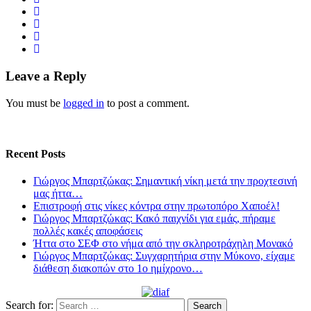
Leave a Reply
You must be
logged in
to post a comment.
Recent Posts
Γιώργος Μπαρτζώκας: Σημαντική νίκη μετά την προχτεσινή
μας ήττα…
Επιστροφή στις νίκες κόντρα στην πρωτοπόρο Χαποέλ!
Γιώργος Μπαρτζώκας: Κακό παιχνίδι για εμάς, πήραμε
πολλές κακές αποφάσεις
Ήττα στο ΣΕΦ στο νήμα από την σκληροτράχηλη Μονακό
Γιώργος Μπαρτζώκας: Συγχαρητήρια στην Μύκονο, είχαμε
διάθεση διακοπών στο 1ο ημίχρονο…
Search for: