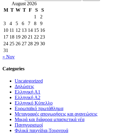
August 2026
M
T
W
T
F
S
S
1
2
3
4
5
6
7
8
9
10
11
12
13
14
15
16
17
18
19
20
21
22
23
24
25
26
27
28
29
30
31
« Nov
Categories
Uncategorized
Δηλώσεις
Ελληνική Α1
Ελληνική Α2
Ελληνικό Κύπελλο
Ευρωπαϊκό πρωτάθλημα
Μεταγραφές αποχωρήσεις και ανανεώσεις
Μικρά και διάφορα μπασκετικά νέα
Πανηγυρισμοί
Φιλικά παιχνίδια-Τουρνουά