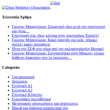
Τελευταία Άρθρα
Γιώργος Μπαρτζώκας: Σημαντική νίκη μετά την προχτεσινή
μας ήττα…
Επιστροφή στις νίκες κόντρα στην πρωτοπόρο Χαποέλ!
Γιώργος Μπαρτζώκας: Κακό παιχνίδι για εμάς, πήραμε
πολλές κακές αποφάσεις
Ήττα στο ΣΕΦ στο νήμα από την σκληροτράχηλη Μονακό
Γιώργος Μπαρτζώκας: Συγχαρητήρια στην Μύκονο, είχαμε
διάθεση διακοπών στο 1ο ημίχρονο…
Categories
Uncategorized
Δηλώσεις
Ελληνική Α1
Ελληνική Α2
Ελληνικό Κύπελλο
Ευρωπαϊκό πρωτάθλημα
Μεταγραφές αποχωρήσεις και ανανεώσεις
Μικρά και διάφορα μπασκετικά νέα