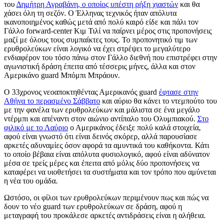
του
Δημήτρη Αγραβάνη, ο οποίος υπέστη ρήξη χιαστών
και θα
χάσει όλη τη σεζόν. Ο Έλληνας τεχνικός ήταν απόλυτα
ικανοποιημένος καθώς μετά από πολύ καιρό είδε και πάλι τον
Γάλλο forward-center Κιμ Τιλί να παίρνει μέρος στις προπονήσεις
μαζί με όλους τους συμπαίκτες τους. Το προπονητικό τιμ των
ερυθρολεύκων είναι λογικό να έχει στρέψει το μεγαλύτερο
ενδιαφέρον του τόσο πάνω στον Γάλλο διεθνή που επιστρέφει στην
αγωνιστική δράση έπειτα από τέσσερις μήνες, άλλα και στον
Αμερικάνο guard Μπόμπι Μπράουν.
Ο 33χρονος νεοαποκτηθέντας Αμερικανός guard
έφτασε στην
Αθήνα το περασμένο Σάββατο
και αύριο θα κάνει το ντεμπούτο του
με την φανέλα των ερυθρολεύκων και μάλιστα σε ένα μεγάλο
ντέρμπι και απέναντι στον αιώνιο αντίπαλο του Ολυμπιακού.
Στο
φιλικό με το Λαύριο
ο Αμερικάνος έδειξε πολύ καλά στοιχεία,
αφού είναι γνωστό ότι είναι δεινός σκόρερ, αλλά παρουσίασε
αρκετές αδυναμίες όσον αφορά τα αμυντικά του καθήκοντα. Κάτι
το οποίο βέβαια είναι απόλυτα φυσιολογικό, αφού είναι αδύνατον
μέσα σε τρείς μέρες και έπειτα από μόλις δύο προπονήσεις να
καταφέρει να υιοθετήσει τα συστήματα και τον τρόπο που αμύνεται
η νέα του ομάδα.
Ωστόσο, οι φίλοι των ερυθρολεύκων περιμένουν πως και πώς να
δουν το νέο guard των ερυθρολεύκων σε δράση, αφού η
μεταγραφή του προκάλεσε αρκετές αντιδράσεις είναι η αλήθεια.