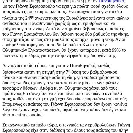
για το αυριανό ντέρμπι (Παρασκευή 02/03) με τον
Παναθηναϊκό
,
με τον Γιάννη Σφαιρόπουλο να έχει για πρώτη φορά σχεδόν όλους
τους παίκτες του ετοιμοπόλεμους. Ένα παιχνίδι που γίνεται στα
ης
πλαίσια της 24
αγωνιστικής της Ευρωλίγκα απέναντι στον αιώνιο
αντίπαλο του Παναθηναϊκό χωρίς όμως οι ερυθρόλευκοι να
καίγονται για την νίκη. Αυτό δεν σημαίνει βέβαια πως οι παίκτες
του Γιάννη Σφαιρόπουλου δεν θέλουν τους δύο βαθμούς της νίκης,
στοιχηματίζουμε πως στο μυαλό τους υπάρχει μόνο η νίκη. Αν οι
ερυθρόλευκοι φύγουν με το διπλό από το Κλειστό των
Ολυμπιακών Εγκαταστάσεων, θα έχουν καπαρώσει κατά 99% το
πλεονέκτημα έδρας για την επόμενη φάση της διοργάνωσης.
Δεν ισχύει το ίδιο όμως και για τον Παναθηναϊκό, καθώς
η
βρίσκονται αυτήν τη στιγμή στην 7
θέση του βαθμολογικού
πίνακα και θέλουν πάση θυσία τη νίκη, για να διατηρήσουν τις
όποιες ελπίδες έχουν για να κατακτήσουν μία εκ των πρώτων
τεσσάρων θέσεων. Ακόμα κι αν Ολυμπιακός χάσει από τους
πράσινους θα συνεχίσει να είναι πάνω από τον αιώνιο αντίπαλό
τους, καθώς αυτήν τη στιγμή έχει δύο νίκες παραπάνω απ’ αυτούς.
Επομένως οι παίκτες του Γιάννη Σφαιρόπουλου δεν έχουν κανένα
λόγο να έχουν άγχος και πίεση, αφού και να χάσουν δεν έγινε και
τίποτα επί της ουσίας.
Σε αγωνιστικό επίπεδο τώρα, ο τεχνικός των ερυθρολεύκων Γιάννη
Σφαιρόπουλος είχε στην διάθεσή του όλους τους παίκτες του πλην