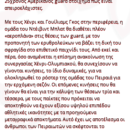
25χρονος Αμερικανός guard στοίχημα πως είναι
απειροελάχιστες.
Με τους Χένρι και Γουίλιαμς Γκος στην περιφέρεια, η
ομάδα του Ντέιβιντ Μπλατ θα διαθέτει πλέον
«αεροπλάνα» στις θέσεις των guard, με τον
προπονητή των ερυθρολεύκων να βάζει τη δική του
σφραγίδα στο επιθετικό παιχνίδι τους. Από εκεί και
πέρα, όσο αναμένεται η επίσημη ανακοίνωση της
συνεργασίας Χένρι-Ολυμπιακού, θα συνεχίσουν να
γίνονται κινήσεις, το ίδιο δυναμικές, για να
ολοκληρωθεί το ρόστερ της ομάδας του Πειραιά για
την ερχόμενη σεζόν. Οι επόμενες κινήσεις που θα
γίνουν θα είναι για την κάλυψη των θέσεων τρία και
τέσσερα, με τους παίκτες που πρόκειται να
αποκτηθούν να έχουν εξίσου υψηλού επιπέδου
αθλητικές ικανότητες με τα προηγούμενα
μεταγραφικά αποκτήματα. Αυτό έχει ως αποτέλεσμα οι
άνθρωποι των Πειραιωτών να σκέφτονται το