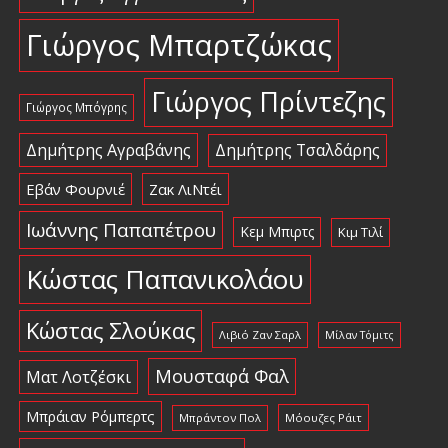
Γιώργος Μπαρτζώκας
Γιώργος Πρίντεζης
Γιώργος Μπόγρης
Δημήτρης Αγραβάνης
Δημήτρης Τσαλδάρης
Εβάν Φουρνιέ
Ζακ ΛιΝτέι
Ιωάννης Παπαπέτρου
Κεμ Μπιρτς
Κιμ Τιλί
Κώστας Παπανικολάου
Κώστας Σλούκας
Λιβιό Ζαν Σαρλ
Μίλαν Τόμιτς
Μουσταφά Φαλ
Ματ Λοτζέσκι
Μπράιαν Ρόμπερτς
Μπράντον Πολ
Μόουζες Ράιτ