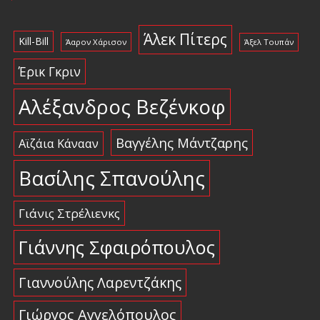
Άλεκ Πίτερς
Kill-Bill
Άαρον Χάρισον
Άξελ Τουπάν
Έρικ Γκριν
Αλέξανδρος Βεζένκοφ
Βαγγέλης Μάντζαρης
Αϊζάια Κάνααν
Βασίλης Σπανούλης
Γιάνις Στρέλιενκς
Γιάννης Σφαιρόπουλος
Γιαννούλης Λαρεντζάκης
Γιώργος Αγγελόπουλος