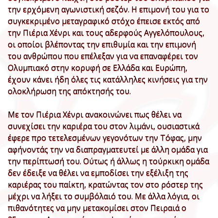
την ερχόμενη αγωνιστική σεζόν. Η επιμονή του για το
συγκεκριμένο μεταγραφικό στόχο έπεισε εκτός από
την Πιέρια Χένρι και τους αδερφούς Αγγελόπουλους,
οι οποίοι βλέποντας την επιθυμία και την επιμονή
του ανθρώπου που επέλεξαν για να επαναφέρει τον
Ολυμπιακό στην κορυφή σε Ελλάδα και Ευρώπη,
έχουν κάνει ήδη όλες τις κατάλληλες κινήσεις για την
ολοκλήρωση της απόκτησής του.
Με τον Πιέρια Χένρι ανακοινώνει πως θέλει να
συνεχίσει την καριέρα του στον λιμάνι, ουσιαστικά
έφερε προ τετελεσμένων γεγονότων την Τόφας, μην
αφήνοντάς την να διαπραγματευτεί με άλλη ομάδα για
την περίπτωσή του. Ούτως ή άλλως η τούρκικη ομάδα
δεν έδειξε να θέλει να εμποδίσει την εξέλιξη της
καριέρας του παίκτη, κρατώντας τον στο ρόστερ της
μέχρι να λήξει το συμβόλαιό του. Με άλλα λόγια, οι
πιθανότητες να μην μετακομίσει στον Πειραιά ο