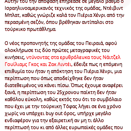
Αυτήν του την απόφαση επηρέασε σε μεγάλο βαθμό ο
Ισραηλινοαμερικανός τεχνικός της ομάδας, Ντέιβιντ
Μπλατ, καθώς γνώριζε καλά τον Πιέρια Χένρι από την
περασμένη σεζόν, όπου βρέθηκαν αντίπαλοι στο
τούρκικο πρωτάθλημα.
Ο νέος προπονητής της ομάδας του Πειραιά, αφού
ολοκλήρωσε τις δύο πρώτες μεταγραφικές του
κινήσεις,
ντύνοντας στα ερυθρόλευκα τους Νάιτζελ
Γουίλιαμς Γκος
και Ζακ Λιντέι
, έδειξε πως η επόμενη
επιθυμία του ήταν η απόκτηση του Πιέρια Χένρι, μια
περίπτωση που όπως αποδείχθηκε δεν ήταν
διατεθειμένος να κάνει πίσω. Όπως έχουμε αναφέρει
ξανά, η περίπτωση του 25χρονου παίκτη δεν ήταν
καθόλου εύκολη, καθώς εκτός του ότι το συμβόλαιο
που έχει με την τούρκικη Τόφας λήγει σε ένα χρόνο
χωρίς να υπάρχει buy out όρος, υπήρχε μεγάλο
ενδιαφέρον για την εξαιρετική αν μη τι άλλο
περίπτωσή του κι από άλλες ευρωπαϊκές ομάδες που