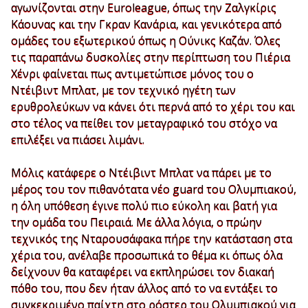
αγωνίζονται στην Euroleague, όπως την Ζαλγκίρις
Κάουνας και την Γκραν Κανάρια, και γενικότερα από
ομάδες του εξωτερικού όπως η Ούνικς Καζάν. Όλες
τις παραπάνω δυσκολίες στην περίπτωση του Πιέρια
Χένρι φαίνεται πως αντιμετώπισε μόνος του ο
Ντέιβιντ Μπλατ, με τον τεχνικό ηγέτη των
ερυθρολεύκων να κάνει ότι περνά από το χέρι του και
στο τέλος να πείθει τον μεταγραφικό του στόχο να
επιλέξει να πιάσει λιμάνι.
Μόλις κατάφερε ο Ντέιβιντ Μπλατ να πάρει με το
μέρος του τον πιθανότατα νέο guard του Ολυμπιακού,
η όλη υπόθεση έγινε πολύ πιο εύκολη και βατή για
την ομάδα του Πειραιά. Με άλλα λόγια, ο πρώην
τεχνικός της Νταρουσάφακα πήρε την κατάσταση στα
χέρια του, ανέλαβε προσωπικά το θέμα κι όπως όλα
δείχνουν θα καταφέρει να εκπληρώσει τον διακαή
πόθο του, που δεν ήταν άλλος από το να εντάξει το
συγκεκριμένο παίχτη στο ρόστερ του Ολυμπιακού για