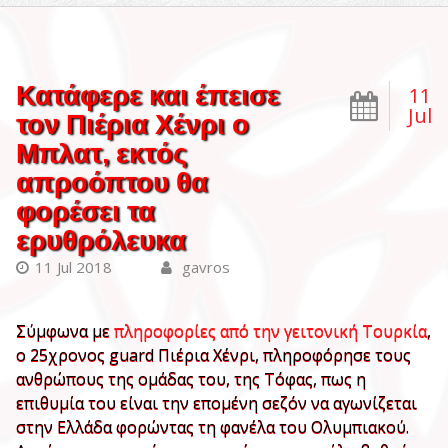
Κατάφερε και έπεισε
11
Jul
τον Πιέρια Χένρι ο
Μπλατ, εκτός
απροόπτου θα
φορέσει τα
ερυθρόλευκα
11 Jul 2018
gavros
Σύμφωνα με
πληροφορίες από την γειτονική Τουρκία
,
ο 25χρονος guard Πιέρια Χένρι, πληροφόρησε τους
ανθρώπους της ομάδας του, της Τόφας, πως η
επιθυμία του είναι την επομένη σεζόν να αγωνίζεται
στην Ελλάδα φορώντας τη φανέλα του Ολυμπιακού.