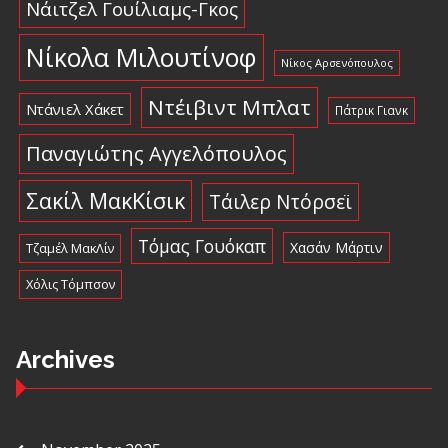
Νάιτζελ Γουίλιαμς-Γκος
Νίκολα Μιλουτίνοφ
Νίκος Αρσενόπουλος
Ντέιβιντ Μπλατ
Ντάνιελ Χάκετ
Πάτρικ Γιανκ
Παναγιώτης Αγγελόπουλος
Σακίλ ΜακΚίσικ
Τάιλερ Ντόρσεϊ
Τόμας Γουόκαπ
Χασάν Μάρτιν
Τζαμέλ ΜακΛίν
Χόλις Τόμπσον
Archives