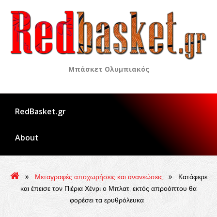
Skip
to
content
Μπάσκετ Ολυμπιακός
RedBasket.gr
About
»
»
Μεταγραφές αποχωρήσεις και ανανεώσεις
Κατάφερε
και έπεισε τον Πιέρια Χένρι ο Μπλατ, εκτός απροόπτου θα
φορέσει τα ερυθρόλευκα