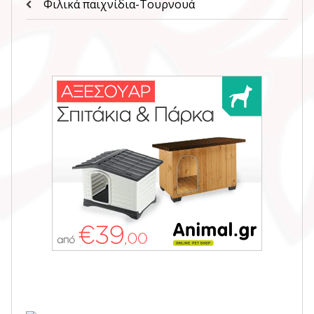
Φιλικά παιχνίδια-Τουρνουά