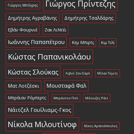
Γιώργος Πρίντεζης
Γιώργος Μπόγρης
Δημήτρης Αγραβάνης
Δημήτρης Τσαλδάρης
Εβάν Φουρνιέ
Ζακ ΛιΝτέι
Ιωάννης Παπαπέτρου
Κεμ Μπιρτς
Κιμ Τιλί
Κώστας Παπανικολάου
Κώστας Σλούκας
Λιβιό Ζαν Σαρλ
Μίλαν Τόμιτς
Μουσταφά Φαλ
Ματ Λοτζέσκι
Μπράιαν Ρόμπερτς
Μπράντον Πολ
Μόουζες Ράιτ
Νάιτζελ Γουίλιαμς-Γκος
Νίκολα Μιλουτίνοφ
Νίκος Αρσενόπουλος