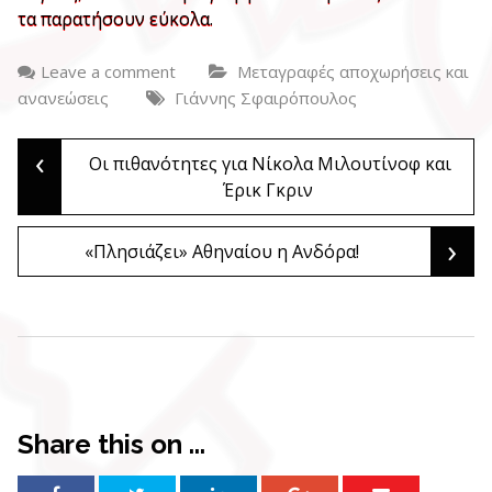
τα παρατήσουν εύκολα.
Leave a comment
Μεταγραφές αποχωρήσεις και
ανανεώσεις
Γιάννης Σφαιρόπουλος
‹
Post
Οι πιθανότητες για Νίκολα Μιλουτίνοφ και
Έρικ Γκριν
navigation
›
«Πλησιάζει» Αθηναίου η Ανδόρα!
Share this on ...