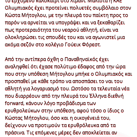
το ερχόμενο καλοκαίρι στο λιμάνι. Μάλιστα η ΚΑΕ
Ολυμπιακός έχει προτείνει πολυετές συμβόλαιο στον
Κώστα Μήτογλου, με την πλευρά του παίκτη προς το
παρόν να αρνείται να υπογράψει και να ξεκαθαρίζει
πως προτεραιότητα του νεαρού αθλητή, είναι να
ολοκληρώσει τις σπουδές του και να αγωνιστεί μια
ακόμα σεζόν στο κολέγιο Γούεικ Φόρεστ.
Από την αντίπερα όχθη ο Παναθηναϊκός έχει
αναληφθεί ότι έχασε πολύτιμο έδαφος από την ώρα
που στην υπόθεση Μήτογλου μπήκε ο Ολυμπιακός και
προσπαθεί με κάθε τρόπο να αποσπάσει το ναι του
αθλητή για λογαριασμό του. Ωστόσο τα τελευταία νέα
που διαρρέουν από την πλευρά του Έλληνα διεθνή
forward, κάνουν λόγο προβάδισμα των
ερυθρολεύκων στην υπόθεση, αφού τόσο ο ίδιος ο
Κώστας Μήτογλου, όσο και η οικογένειά του,
δείχνουν να προτιμούν τα ερυθρόλευκα από τα
πράσινα. Τις επόμενες μέρες δεν αποκλείεται αν