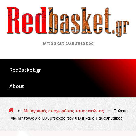
Skip
to
content
Μπάσκετ Ολυμπιακός
RedBasket.gr
About
»
»
Μεταγραφές αποχωρήσεις και ανανεώσεις
Παλεύει
για Μήτογλου ο Ολυμπιακός, τον θέλει και ο Παναθηναϊκός