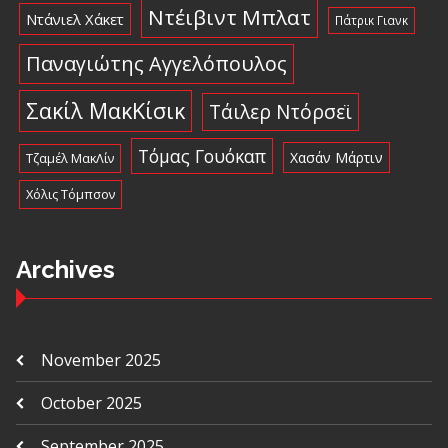
Ντέιβιντ Μπλατ
Ντάνιελ Χάκετ
Πάτρικ Γιανκ
Παναγιώτης Αγγελόπουλος
Σακίλ ΜακΚίσικ
Τάιλερ Ντόρσεϊ
Τόμας Γουόκαπ
Χασάν Μάρτιν
Τζαμέλ ΜακΛίν
Χόλις Τόμπσον
Archives
November 2025
October 2025
September 2025