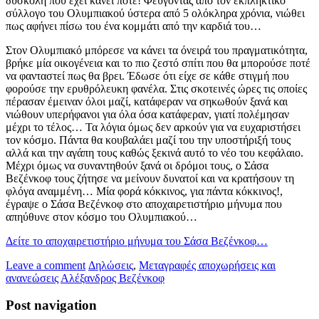
δύσκολη που έχει κάνει ποτέ! Φεύγοντας από τον εκπληκτικό
σύλλογο του Ολυμπιακού ύστερα από 5 ολόκληρα χρόνια, νιώθει
πως αφήνει πίσω του ένα κομμάτι από την καρδιά του…
Στον Ολυμπιακό μπόρεσε να κάνει τα όνειρά του πραγματικότητα,
βρήκε μία οικογένεια και το πιο ζεστό σπίτι που θα μπορούσε ποτέ
να φανταστεί πως θα βρει. Έδωσε ότι είχε σε κάθε στιγμή που
φορούσε την ερυθρόλευκη φανέλα. Στις σκοτεινές ώρες τις οποίες
πέρασαν έμειναν όλοι μαζί, κατάφεραν να σηκωθούν ξανά και
νιώθουν υπερήφανοι για όλα όσα κατάφεραν, γιατί πολέμησαν
μέχρι το τέλος… Τα λόγια όμως δεν αρκούν για να ευχαριστήσει
τον κόσμο. Πάντα θα κουβαλάει μαζί του την υποστήριξή τους
αλλά και την αγάπη τους καθώς ξεκινά αυτό το νέο του κεφάλαιο.
Μέχρι όμως να συναντηθούν ξανά οι δρόμοι τους, ο Σάσα
Βεζένκοφ τους ζήτησε να μείνουν δυνατοί και να κρατήσουν τη
φλόγα αναμμένη… Μία φορά κόκκινος, για πάντα κόκκινος!,
έγραψε ο Σάσα Βεζένκοφ στο αποχαιρετιστήριο μήνυμα που
απηύθυνε στον κόσμο του Ολυμπιακού…
Δείτε το αποχαιρετιστήριο μήνυμα του Σάσα Βεζένκοφ…
Leave a comment
Δηλώσεις
,
Μεταγραφές αποχωρήσεις και
ανανεώσεις
Αλέξανδρος Βεζένκοφ
Post navigation