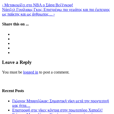
‹
Μετακομίζει στο ΝΒΑ ο Σάσα Βεζένκοφ!
Νάιτζελ Γουίλιαμς Γκος: Επιστρέφω πιο γεμάτος και πιο έμπειρος
ως παίκτης και ως άνθρωπος…
›
Share this on ...
Leave a Reply
You must be
logged in
to post a comment.
Recent Posts
Γιώργος Μπαρτζώκας: Σημαντική νίκη μετά την προχτεσινή
μας ήττα…
Επιστροφή στις νίκες κόντρα στην πρωτοπόρο Χαποέλ!