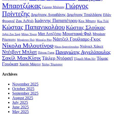
Μπαρτζώκας
Γιώργος
Γιώργος Μπόγρης
Πρίντεζης
Δημήτρης Αγραβάνης
Δημήτρης Τσαλδάρης
Εβάν
Ιωάννης Παπαπέτρου
Φουρνιέ
Ζακ ΛιΝτέι
Κεμ Μπιρτς
Κιμ Τιλί
Κώστας Παπανικολάου
Κώστας Σλούκας
Μουσταφά Φαλ
Ματ Λοτζέσκι
Μπράιαν
Λιβιό Ζαν Σαρλ
Μίλαν Τόμιτς
Νάιτζελ Γουίλιαμς-Γκος
Ρόμπερτς
Μπράντον Πολ
Μόουζες Ράιτ
Νίκολα Μιλουτίνοφ
Ντάνιελ Χάκετ
Νίκος Αρσενόπουλος
Ντέιβιντ Μπλατ
Παναγιώτης Αγγελόπουλος
Πάτρικ Γιανκ
Σακίλ ΜακΚίσικ
Τάιλερ Ντόρσεϊ
Τόμας
Τζαμέλ ΜακΛίν
Γουόκαπ
Χασάν Μάρτιν
Χόλις Τόμπσον
Archives
November 2025
October 2025
September 2025
August 2025
July 2025
June 2025
May 2025