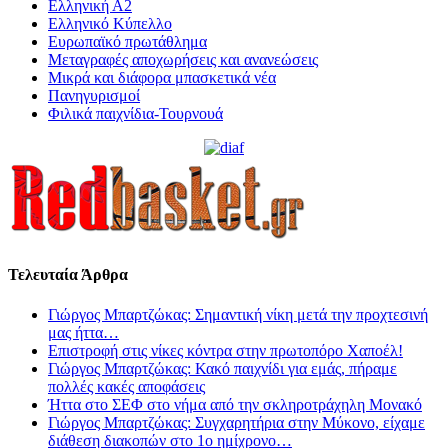
Ελληνική Α2
Ελληνικό Κύπελλο
Ευρωπαϊκό πρωτάθλημα
Μεταγραφές αποχωρήσεις και ανανεώσεις
Μικρά και διάφορα μπασκετικά νέα
Πανηγυρισμοί
Φιλικά παιχνίδια-Τουρνουά
Τελευταία Άρθρα
Γιώργος Μπαρτζώκας: Σημαντική νίκη μετά την προχτεσινή
μας ήττα…
Επιστροφή στις νίκες κόντρα στην πρωτοπόρο Χαποέλ!
Γιώργος Μπαρτζώκας: Κακό παιχνίδι για εμάς, πήραμε
πολλές κακές αποφάσεις
Ήττα στο ΣΕΦ στο νήμα από την σκληροτράχηλη Μονακό
Γιώργος Μπαρτζώκας: Συγχαρητήρια στην Μύκονο, είχαμε
διάθεση διακοπών στο 1ο ημίχρονο…