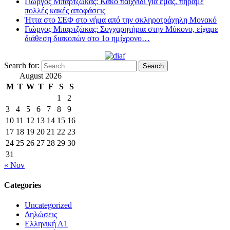
Γιώργος Μπαρτζώκας: Κακό παιχνίδι για εμάς, πήραμε
πολλές κακές αποφάσεις
Ήττα στο ΣΕΦ στο νήμα από την σκληροτράχηλη Μονακό
Γιώργος Μπαρτζώκας: Συγχαρητήρια στην Μύκονο, είχαμε
διάθεση διακοπών στο 1ο ημίχρονο…
Search for:
August 2026
M
T
W
T
F
S
S
1
2
3
4
5
6
7
8
9
10
11
12
13
14
15
16
17
18
19
20
21
22
23
24
25
26
27
28
29
30
31
« Nov
Categories
Uncategorized
Δηλώσεις
Ελληνική Α1