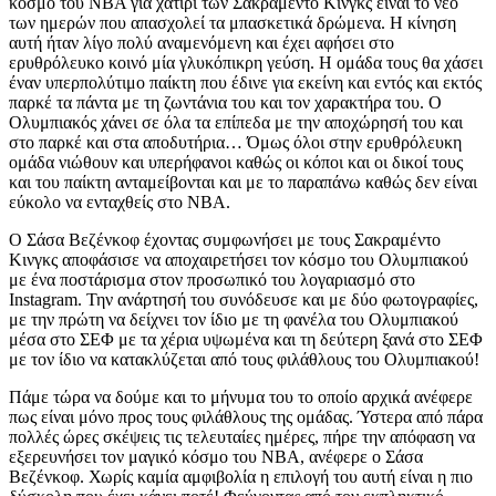
κόσμο του ΝΒΑ για χατίρι των Σακραμέντο Κινγκς είναι το νέο
των ημερών που απασχολεί τα μπασκετικά δρώμενα. Η κίνηση
αυτή ήταν λίγο πολύ αναμενόμενη και έχει αφήσει στο
ερυθρόλευκο κοινό μία γλυκόπικρη γεύση. Η ομάδα τους θα χάσει
έναν υπερπολύτιμο παίκτη που έδινε για εκείνη και εντός και εκτός
παρκέ τα πάντα με τη ζωντάνια του και τον χαρακτήρα του. Ο
Ολυμπιακός χάνει σε όλα τα επίπεδα με την αποχώρησή του και
στο παρκέ και στα αποδυτήρια… Όμως όλοι στην ερυθρόλευκη
ομάδα νιώθουν και υπερήφανοι καθώς οι κόποι και οι δικοί τους
και του παίκτη ανταμείβονται και με το παραπάνω καθώς δεν είναι
εύκολο να ενταχθείς στο ΝΒΑ.
Ο Σάσα Βεζένκοφ έχοντας συμφωνήσει με τους Σακραμέντο
Κινγκς αποφάσισε να αποχαιρετήσει τον κόσμο του Ολυμπιακού
με ένα ποστάρισμα στον προσωπικό του λογαριασμό στο
Instagram. Την ανάρτησή του συνόδευσε και με δύο φωτογραφίες,
με την πρώτη να δείχνει τον ίδιο με τη φανέλα του Ολυμπιακού
μέσα στο ΣΕΦ με τα χέρια υψωμένα και τη δεύτερη ξανά στο ΣΕΦ
με τον ίδιο να κατακλύζεται από τους φιλάθλους του Ολυμπιακού!
Πάμε τώρα να δούμε και το μήνυμα του το οποίο αρχικά ανέφερε
πως είναι μόνο προς τους φιλάθλους της ομάδας. Ύστερα από πάρα
πολλές ώρες σκέψεις τις τελευταίες ημέρες, πήρε την απόφαση να
εξερευνήσει τον μαγικό κόσμο του ΝΒΑ, ανέφερε ο Σάσα
Βεζένκοφ. Χωρίς καμία αμφιβολία η επιλογή του αυτή είναι η πιο