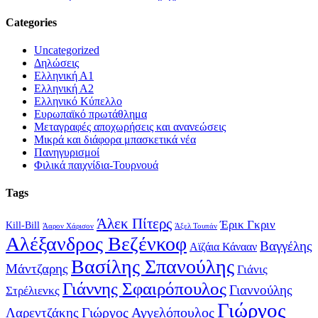
Categories
Uncategorized
Δηλώσεις
Ελληνική Α1
Ελληνική Α2
Ελληνικό Κύπελλο
Ευρωπαϊκό πρωτάθλημα
Μεταγραφές αποχωρήσεις και ανανεώσεις
Μικρά και διάφορα μπασκετικά νέα
Πανηγυρισμοί
Φιλικά παιχνίδια-Τουρνουά
Tags
Άλεκ Πίτερς
Έρικ Γκριν
Kill-Bill
Άαρον Χάρισον
Άξελ Τουπάν
Αλέξανδρος Βεζένκοφ
Βαγγέλης
Αϊζάια Κάνααν
Βασίλης Σπανούλης
Μάντζαρης
Γιάνις
Γιάννης Σφαιρόπουλος
Γιαννούλης
Στρέλιενκς
Γιώργος
Γιώργος Αγγελόπουλος
Λαρεντζάκης