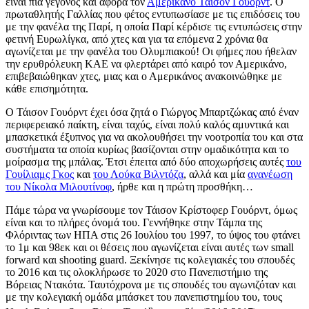
είναι πια γεγονός και αφορά τον
Αμερικάνο Τάισον Γουόρντ
. Ο
πρωταθλητής Γαλλίας που φέτος εντυπωσίασε με τις επιδόσεις του
με την φανέλα της Παρί, η οποία Παρί κέρδισε τις εντυπώσεις στην
φετινή Eυρωλίγκα, από χτες και για τα επόμενα 2 χρόνια θα
αγωνίζεται με την φανέλα του Ολυμπιακού! Οι φήμες που ήθελαν
την ερυθρόλευκη ΚΑΕ να φλερτάρει από καιρό τον Αμερικάνο,
επιβεβαιώθηκαν χτες, μιας και ο Αμερικάνος ανακοινώθηκε με
κάθε επισημότητα.
Ο Τάισον Γουόρντ έχει όσα ζητά ο Γιώργος Μπαρτζώκας από έναν
περιφερειακό παίκτη, είναι ταχύς, είναι πολύ καλός αμυντικά και
μπασκετικά έξυπνος για να ακολουθήσει την νοοτροπία του και στα
συστήματα τα οποία κυρίως βασίζονται στην ομαδικότητα και το
μοίρασμα της μπάλας. Έτσι έπειτα από δύο αποχωρήσεις αυτές
του
Γουίλιαμς Γκος
και
του Λούκα Βιλντόζα
, αλλά και μία
ανανέωση
του Νίκολα Μιλουτίνοφ
, ήρθε και η πρώτη προσθήκη…
Πάμε τώρα να γνωρίσουμε τον Τάισον Κρίστοφερ Γουόρντ, όμως
είναι και το πλήρες όνομά του. Γεννήθηκε στην Τάμπα της
Φλόριντας των ΗΠΑ στις 26 Ιουλίου του 1997, το ύψος του φτάνει
το 1μ και 98εκ και οι θέσεις που αγωνίζεται είναι αυτές των small
forward και shooting guard. Ξεκίνησε τις κολεγιακές του σπουδές
το 2016 και τις ολοκλήρωσε το 2020 στο Πανεπιστήμιο της
Βόρειας Ντακότα. Ταυτόχρονα με τις σπουδές του αγωνιζόταν και
με την κολεγιακή ομάδα μπάσκετ του πανεπιστημίου του, τους
η