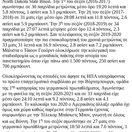
North Dakota State Bison. Την 1
του σεζόν (2016-2017)
αγωνίστηκε σε 30 παιχνίδια μετρώντας μέσο όρο 19:20 λεπτά και
5.8 πόντους, 1 ασίστ και 3.1 ριμπάουντ. Την 2ή του σεζόν (2017-
2018) σε 31 ματς είχε μέσο όρο 28:08 λεπτά και 11.8 πόντους, 2.6
η
ασίστ και 5.9 ριμπάουντ. Την 3
του σεζόν (2018-2019) σε 34
παιχνίδια με 27:07 λεπτά μέτρησε μέσο όρο 12.4 πόντους, 2.3
ασίστ και 6.2 ριμπάουντ. Σαν τελειόφοιτος τη σεζόν 2019-2020
πραγματοποίησε την πιο εποικοδομητική του χρονιά μετρώντας σε
33 ματς 31 λεπτά και 16.9 πόντους, 2.8 ασίστ και 7.2 ριμπάουντ.
Μάλιστα ο Τάισον Γουόρντ ολοκλήρωσε την κολεγιακή του
σταδιοδρομία ως ο μοναδικός παίκτης στην ιστορία του
πανεπιστημίου όπου είχε πάνω από 1.500 πόντους, 250 ασίστ και
700 ριμπάουντ.
Ολοκληρώνοντας τις σπουδές του άφησε τις ΗΠΑ υπογράφοντας
το πρώτο επαγγελματικό συμβόλαιο με την Βύρτσμπουργκ, ομάδα
ης
της 1
κατηγορίας του γερμανικού πρωταθλήματος. Αγωνίστηκε
με τη φανέλα της τη σεζόν 2020-2021 και σε 33 παιχνίδια είχε
μέσο όρο 24:10 λεπτά και 9.2 πόντους, 2.8 ασίστ και 4.1
ριμπάουντ. Το καλοκαίρι του 2020 ο Αμερικάνος άλλαξε ομάδα όχι
όμως και χώρα καθώς παρέμεινε στην Γερμανία έχοντας
συμφωνήσει με την Τέλεκομ Μπάσκετς Μπον, γνωστή σε όλους
η
και ως Βόννη. Την 1
του σεζόν αγωνίστηκε σε 27 ματς στο
γερμανικό πρωτάθλημα μετρώντας 18:50 λεπτά και 7.6 πόντους, 1
η