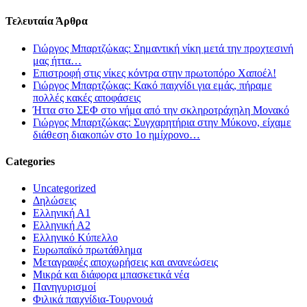
Τελευταία Άρθρα
Γιώργος Μπαρτζώκας: Σημαντική νίκη μετά την προχτεσινή
μας ήττα…
Επιστροφή στις νίκες κόντρα στην πρωτοπόρο Χαποέλ!
Γιώργος Μπαρτζώκας: Κακό παιχνίδι για εμάς, πήραμε
πολλές κακές αποφάσεις
Ήττα στο ΣΕΦ στο νήμα από την σκληροτράχηλη Μονακό
Γιώργος Μπαρτζώκας: Συγχαρητήρια στην Μύκονο, είχαμε
διάθεση διακοπών στο 1ο ημίχρονο…
Categories
Uncategorized
Δηλώσεις
Ελληνική Α1
Ελληνική Α2
Ελληνικό Κύπελλο
Ευρωπαϊκό πρωτάθλημα
Μεταγραφές αποχωρήσεις και ανανεώσεις
Μικρά και διάφορα μπασκετικά νέα
Πανηγυρισμοί
Φιλικά παιχνίδια-Τουρνουά