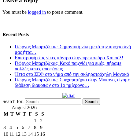
Leave a Reply
You must be
logged in
to post a comment.
Recent Posts
Γιώργος Μπαρτζώκας: Σημαντική νίκη μετά την προχτεσινή
μας ήττα…
Επιστροφή στις νίκες κόντρα στην πρωτοπόρο Χαποέλ!
Γιώργος Μπαρτζώκας: Κακό παιχνίδι για εμάς, πήραμε
πολλές κακές αποφάσεις
Ήττα στο ΣΕΦ στο νήμα από την σκληροτράχηλη Μονακό
Γιώργος Μπαρτζώκας: Συγχαρητήρια στην Μύκονο, είχαμε
διάθεση διακοπών στο 1ο ημίχρονο…
Search for:
August 2026
M
T
W
T
F
S
S
1
2
3
4
5
6
7
8
9
10
11
12
13
14
15
16