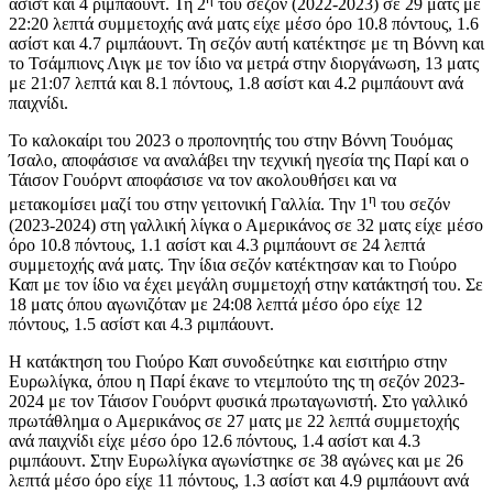
ασίστ και 4 ριμπάουντ. Τη 2
του σεζόν (2022-2023) σε 29 ματς με
22:20 λεπτά συμμετοχής ανά ματς είχε μέσο όρο 10.8 πόντους, 1.6
ασίστ και 4.7 ριμπάουντ. Τη σεζόν αυτή κατέκτησε με τη Βόννη και
το Τσάμπιονς Λιγκ με τον ίδιο να μετρά στην διοργάνωση, 13 ματς
με 21:07 λεπτά και 8.1 πόντους, 1.8 ασίστ και 4.2 ριμπάουντ ανά
παιχνίδι.
Το καλοκαίρι του 2023 ο προπονητής του στην Βόννη Τουόμας
Ίσαλο, αποφάσισε να αναλάβει την τεχνική ηγεσία της Παρί και ο
Τάισον Γουόρντ αποφάσισε να τον ακολουθήσει και να
η
μετακομίσει μαζί του στην γειτονική Γαλλία. Την 1
του σεζόν
(2023-2024) στη γαλλική λίγκα ο Αμερικάνος σε 32 ματς είχε μέσο
όρο 10.8 πόντους, 1.1 ασίστ και 4.3 ριμπάουντ σε 24 λεπτά
συμμετοχής ανά ματς. Την ίδια σεζόν κατέκτησαν και το Γιούρο
Καπ με τον ίδιο να έχει μεγάλη συμμετοχή στην κατάκτησή του. Σε
18 ματς όπου αγωνιζόταν με 24:08 λεπτά μέσο όρο είχε 12
πόντους, 1.5 ασίστ και 4.3 ριμπάουντ.
Η κατάκτηση του Γιούρο Καπ συνοδεύτηκε και εισιτήριο στην
Ευρωλίγκα, όπου η Παρί έκανε το ντεμπούτο της τη σεζόν 2023-
2024 με τον Τάισον Γουόρντ φυσικά πρωταγωνιστή. Στο γαλλικό
πρωτάθλημα ο Αμερικάνος σε 27 ματς με 22 λεπτά συμμετοχής
ανά παιχνίδι είχε μέσο όρο 12.6 πόντους, 1.4 ασίστ και 4.3
ριμπάουντ. Στην Ευρωλίγκα αγωνίστηκε σε 38 αγώνες και με 26
λεπτά μέσο όρο είχε 11 πόντους, 1.3 ασίστ και 4.9 ριμπάουντ ανά