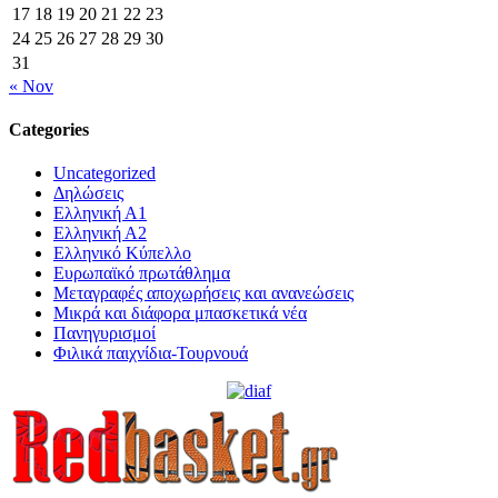
17
18
19
20
21
22
23
24
25
26
27
28
29
30
31
« Nov
Categories
Uncategorized
Δηλώσεις
Ελληνική Α1
Ελληνική Α2
Ελληνικό Κύπελλο
Ευρωπαϊκό πρωτάθλημα
Μεταγραφές αποχωρήσεις και ανανεώσεις
Μικρά και διάφορα μπασκετικά νέα
Πανηγυρισμοί
Φιλικά παιχνίδια-Τουρνουά