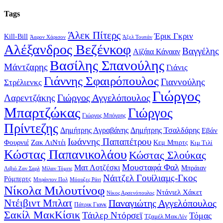
Tags
Άλεκ Πίτερς
Έρικ Γκριν
Kill-Bill
Άαρον Χάρισον
Άξελ Τουπάν
Αλέξανδρος Βεζένκοφ
Βαγγέλης
Αϊζάια Κάνααν
Βασίλης Σπανούλης
Μάντζαρης
Γιάνις
Γιάννης Σφαιρόπουλος
Γιαννούλης
Στρέλιενκς
Γιώργος
Γιώργος Αγγελόπουλος
Λαρεντζάκης
Μπαρτζώκας
Γιώργος
Γιώργος Μπόγρης
Πρίντεζης
Δημήτρης Αγραβάνης
Δημήτρης Τσαλδάρης
Εβάν
Ιωάννης Παπαπέτρου
Φουρνιέ
Ζακ ΛιΝτέι
Κεμ Μπιρτς
Κιμ Τιλί
Κώστας Παπανικολάου
Κώστας Σλούκας
Μουσταφά Φαλ
Ματ Λοτζέσκι
Μπράιαν
Λιβιό Ζαν Σαρλ
Μίλαν Τόμιτς
Νάιτζελ Γουίλιαμς-Γκος
Ρόμπερτς
Μπράντον Πολ
Μόουζες Ράιτ
Νίκολα Μιλουτίνοφ
Ντάνιελ Χάκετ
Νίκος Αρσενόπουλος
Ντέιβιντ Μπλατ
Παναγιώτης Αγγελόπουλος
Πάτρικ Γιανκ
Σακίλ ΜακΚίσικ
Τάιλερ Ντόρσεϊ
Τόμας
Τζαμέλ ΜακΛίν