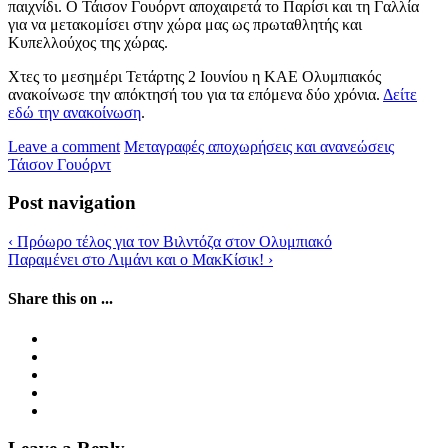
παιχνίδι. Ο Τάισον Γουόρντ αποχαιρετά το Παρίσι και τη Γαλλία
για να μετακομίσει στην χώρα μας ως πρωταθλητής και
Κυπελλούχος της χώρας.
Χτες το μεσημέρι Τετάρτης 2 Ιουνίου η ΚΑΕ Ολυμπιακός
ανακοίνωσε την απόκτησή του για τα επόμενα δύο χρόνια.
Δείτε
εδώ την ανακοίνωση
.
Leave a comment
Μεταγραφές αποχωρήσεις και ανανεώσεις
Τάισον Γουόρντ
Post navigation
‹
Πρόωρο τέλος για τον Βιλντόζα στον Ολυμπιακό
Παραμένει στο Λιμάνι και ο ΜακΚίσικ!
›
Share this on ...