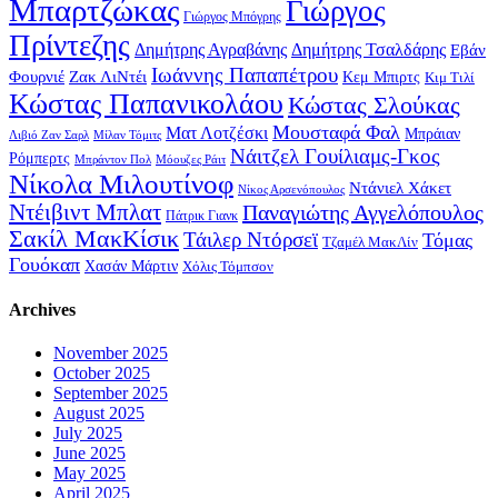
Μπαρτζώκας
Γιώργος
Γιώργος Μπόγρης
Πρίντεζης
Δημήτρης Αγραβάνης
Δημήτρης Τσαλδάρης
Εβάν
Ιωάννης Παπαπέτρου
Φουρνιέ
Ζακ ΛιΝτέι
Κεμ Μπιρτς
Κιμ Τιλί
Κώστας Παπανικολάου
Κώστας Σλούκας
Μουσταφά Φαλ
Ματ Λοτζέσκι
Μπράιαν
Λιβιό Ζαν Σαρλ
Μίλαν Τόμιτς
Νάιτζελ Γουίλιαμς-Γκος
Ρόμπερτς
Μπράντον Πολ
Μόουζες Ράιτ
Νίκολα Μιλουτίνοφ
Ντάνιελ Χάκετ
Νίκος Αρσενόπουλος
Ντέιβιντ Μπλατ
Παναγιώτης Αγγελόπουλος
Πάτρικ Γιανκ
Σακίλ ΜακΚίσικ
Τάιλερ Ντόρσεϊ
Τόμας
Τζαμέλ ΜακΛίν
Γουόκαπ
Χασάν Μάρτιν
Χόλις Τόμπσον
Archives
November 2025
October 2025
September 2025
August 2025
July 2025
June 2025
May 2025
April 2025