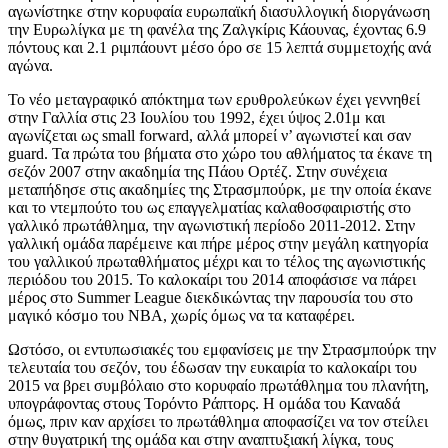
αγωνίστηκε στην κορυφαία ευρωπαϊκή διασυλλογική διοργάνωση
την Ευρωλίγκα με τη φανέλα της Ζαλγκίρις Κάουνας, έχοντας 6.9
πόντους και 2.1 ριμπάουντ μέσο όρο σε 15 λεπτά συμμετοχής ανά
αγώνα.
Το νέο μεταγραφικό απόκτημα των ερυθρολεύκων έχει γεννηθεί
στην Γαλλία στις 23 Ιουλίου του 1992, έχει ύψος 2.01μ και
αγωνίζεται ως small forward, αλλά μπορεί ν’ αγωνιστεί και σαν
guard. Τα πρώτα του βήματα στο χώρο του αθλήματος τα έκανε τη
σεζόν 2007 στην ακαδημία της Πάου Ορτέζ. Στην συνέχεια
μεταπήδησε στις ακαδημίες της Στρασμπούρκ, με την οποία έκανε
και το ντεμπούτο του ως επαγγελματίας καλαθοσφαιριστής στο
γαλλικό πρωτάθλημα, την αγωνιστική περίοδο 2011-2012. Στην
γαλλική ομάδα παρέμεινε και πήρε μέρος στην μεγάλη κατηγορία
του γαλλικού πρωταθλήματος μέχρι και το τέλος της αγωνιστικής
περιόδου του 2015. Το καλοκαίρι του 2014 αποφάσισε να πάρει
μέρος στο Summer League διεκδικώντας την παρουσία του στο
μαγικό κόσμο του ΝΒΑ, χωρίς όμως να τα καταφέρει.
Ωστόσο, οι εντυπωσιακές του εμφανίσεις με την Στρασμπούρκ την
τελευταία του σεζόν, του έδωσαν την ευκαιρία το καλοκαίρι του
2015 να βρει συμβόλαιο στο κορυφαίο πρωτάθλημα του πλανήτη,
υπογράφοντας στους Τορόντο Ράπτορς. Η ομάδα του Καναδά
όμως, πριν καν αρχίσει το πρωτάθλημα αποφασίζει να τον στείλει
στην θυγατρική της ομάδα και στην αναπτυξιακή λίγκα, τους