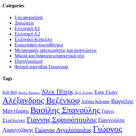
Categories
Uncategorized
Δηλώσεις
Ελληνική Α1
Ελληνική Α2
Ελληνικό Κύπελλο
Ευρωπαϊκό πρωτάθλημα
Μεταγραφές αποχωρήσεις και ανανεώσεις
Μικρά και διάφορα μπασκετικά νέα
Πανηγυρισμοί
Φιλικά παιχνίδια-Τουρνουά
Tags
Άλεκ Πίτερς
Έρικ Γκριν
Kill-Bill
Άαρον Χάρισον
Άξελ Τουπάν
Αλέξανδρος Βεζένκοφ
Βαγγέλης
Αϊζάια Κάνααν
Βασίλης Σπανούλης
Μάντζαρης
Γιάνις
Γιάννης Σφαιρόπουλος
Γιαννούλης
Στρέλιενκς
Γιώργος
Γιώργος Αγγελόπουλος
Λαρεντζάκης