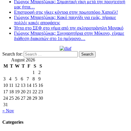
Γιώργος Μπαρτζώκας: Σημαντική νίκη μετά την προχτεσινή
μας ήττα…
Επιστροφή στις νίκες κόντρα στην πρωτοπόρο Χαποέλ!
Γιώργος Μπαρτζώκας: Κακό παιχνίδι για εμάς, πήραμε
πολλές κακές αποφάσεις
Ήττα στο ΣΕΦ στο νήμα από την σκληροτράχηλη Μονακό
Γιώργος Μπαρτζώκας: Συγχαρητήρια στην Μύκονο, είχαμε
διάθεση διακοπών στο 1ο ημίχρονο…
Search for:
August 2026
M
T
W
T
F
S
S
1
2
3
4
5
6
7
8
9
10
11
12
13
14
15
16
17
18
19
20
21
22
23
24
25
26
27
28
29
30
31
« Nov
Categories