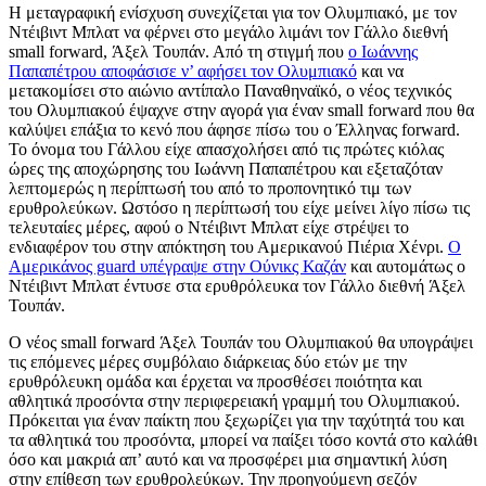
Η μεταγραφική ενίσχυση συνεχίζεται για τον Ολυμπιακό, με τον
Ντέιβιντ Μπλατ να φέρνει στο μεγάλο λιμάνι τον Γάλλο διεθνή
small forward, Άξελ Τουπάν. Από τη στιγμή που
ο Ιωάννης
Παπαπέτρου αποφάσισε ν’ αφήσει τον Ολυμπιακό
και να
μετακομίσει στο αιώνιο αντίπαλο Παναθηναϊκό, ο νέος τεχνικός
του Ολυμπιακού έψαχνε στην αγορά για έναν small forward που θα
καλύψει επάξια το κενό που άφησε πίσω του ο Έλληνας forward.
Το όνομα του Γάλλου είχε απασχολήσει από τις πρώτες κιόλας
ώρες της αποχώρησης του Ιωάννη Παπαπέτρου και εξεταζόταν
λεπτομερώς η περίπτωσή του από το προπονητικό τιμ των
ερυθρολεύκων. Ωστόσο η περίπτωσή του είχε μείνει λίγο πίσω τις
τελευταίες μέρες, αφού ο Ντέιβιντ Μπλατ είχε στρέψει το
ενδιαφέρον του στην απόκτηση του Αμερικανού Πιέρια Χένρι.
Ο
Αμερικάνος guard υπέγραψε στην Ούνικς Καζάν
και αυτομάτως ο
Ντέιβιντ Μπλατ έντυσε στα ερυθρόλευκα τον Γάλλο διεθνή Άξελ
Τουπάν.
Ο νέος small forward Άξελ Τουπάν του Ολυμπιακού θα υπογράψει
τις επόμενες μέρες συμβόλαιο διάρκειας δύο ετών με την
ερυθρόλευκη ομάδα και έρχεται να προσθέσει ποιότητα και
αθλητικά προσόντα στην περιφερειακή γραμμή του Ολυμπιακού.
Πρόκειται για έναν παίκτη που ξεχωρίζει για την ταχύτητά του και
τα αθλητικά του προσόντα, μπορεί να παίξει τόσο κοντά στο καλάθι
όσο και μακριά απ’ αυτό και να προσφέρει μια σημαντική λύση
στην επίθεση των ερυθρολεύκων. Την προηγούμενη σεζόν