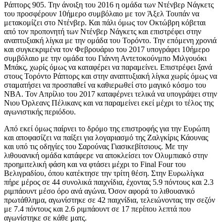
Ράπτορς 905. Την άνοιξη του 2016 η ομάδα των Ντένβερ Νάγκετς
του προσφέρουν 10ήμερο συμβόλαιο με τον Άξελ Τουπάν να
μετακομίζει στο Ντένβερ. Και πάλι όμως τον Οκτώβρη κόβεται
από τον προπονητή των Ντένβερ Νάγκετς και επιστρέφει στην
αναπτυξιακή λίγκα με την ομάδα του Τορόντο. Την επόμενη χρονιά
και συγκεκριμένα τον Φεβρουάριο του 2017 υπογράφει 10ήμερο
συμβόλαιο με την ομάδα του Γιάννη Αντετοκούνμπο Μιλγουόκι
Μπάκς, χωρίς όμως να καταφέρει να παραμείνει. Επιστρέφει ξανά
στους Τορόντο Ράπτορς και στην αναπτυξιακή λίγκα χωρίς όμως να
σταματήσει να προσπαθεί να καθιερωθεί στο μαγικό κόσμο του
ΝΒΑ. Τον Απρίλιο του 2017 καταφέρνει τελικά να υπογράψει στην
Νιου Όρλεανς Πέλικανς και να παραμείνει εκεί μέχρι το τέλος της
αγωνιστικής περιόδου.
Από εκεί όμως παίρνει το δρόμο της επιστροφής για την Ευρώπη
και αποφασίζει να παίξει για λογαριασμό της Ζαλγκίρις Κάουνας
και υπό τις οδηγίες του Σαρούνας Γιασικεβίτσιους. Με την
λιθουανική ομάδα κατάφερε να αποκλείσει τον Ολυμπιακό στην
προημιτελική φάση και να φτάσει μέχρι το Final Four του
Βελιγραδίου, όπου κατέκτησε την τρίτη θέση. Στην Ευρωλίγκα
πήρε μέρος σε 44 συνολικά παιχνίδια, έχοντας 5.9 πόντους και 2.3
ριμπάουντ μέσο όρο ανά αγώνα. Όσον αφορά το λιθουανικό
πρωτάθλημα, αγωνίστηκε σε 42 παιχνίδια, τελειώνοντας την σεζόν
με 7.4 πόντους και 2.6 ριμπάουντ σε 17 περίπου λεπτά που
αγωνίστηκε σε κάθε ματς.