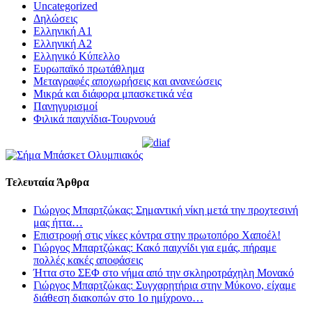
Uncategorized
Δηλώσεις
Ελληνική Α1
Ελληνική Α2
Ελληνικό Κύπελλο
Ευρωπαϊκό πρωτάθλημα
Μεταγραφές αποχωρήσεις και ανανεώσεις
Μικρά και διάφορα μπασκετικά νέα
Πανηγυρισμοί
Φιλικά παιχνίδια-Τουρνουά
Τελευταία Άρθρα
Γιώργος Μπαρτζώκας: Σημαντική νίκη μετά την προχτεσινή
μας ήττα…
Επιστροφή στις νίκες κόντρα στην πρωτοπόρο Χαποέλ!
Γιώργος Μπαρτζώκας: Κακό παιχνίδι για εμάς, πήραμε
πολλές κακές αποφάσεις
Ήττα στο ΣΕΦ στο νήμα από την σκληροτράχηλη Μονακό
Γιώργος Μπαρτζώκας: Συγχαρητήρια στην Μύκονο, είχαμε
διάθεση διακοπών στο 1ο ημίχρονο…