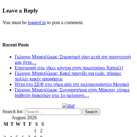
Leave a Reply
You must be
logged in
to post a comment.
Recent Posts
Γιώργος Μπαρτζώκας: Σημαντική νίκη μετά την προχτεσινή
μας ήττα…
Επιστροφή στις νίκες κόντρα στην πρωτοπόρο Χαποέλ!
Γιώργος Μπαρτζώκας: Κακό παιχνίδι για εμάς, πήραμε
πολλές κακές αποφάσεις
Ήττα στο ΣΕΦ στο νήμα από την σκληροτράχηλη Μονακό
Γιώργος Μπαρτζώκας: Συγχαρητήρια στην Μύκονο, είχαμε
διάθεση διακοπών στο 1ο ημίχρονο…
Search for:
August 2026
M
T
W
T
F
S
S
1
2