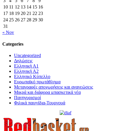
3
4
5
6
7
8
9
10
11
12
13
14
15
16
17
18
19
20
21
22
23
24
25
26
27
28
29
30
31
« Nov
Categories
Uncategorized
Δηλώσεις
Ελληνική Α1
Ελληνική Α2
Ελληνικό Κύπελλο
Ευρωπαϊκό πρωτάθλημα
Μεταγραφές αποχωρήσεις και ανανεώσεις
Μικρά και διάφορα μπασκετικά νέα
Πανηγυρισμοί
Φιλικά παιχνίδια-Τουρνουά