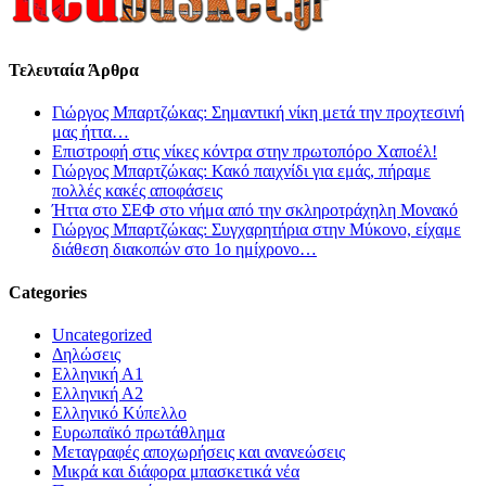
Τελευταία Άρθρα
Γιώργος Μπαρτζώκας: Σημαντική νίκη μετά την προχτεσινή
μας ήττα…
Επιστροφή στις νίκες κόντρα στην πρωτοπόρο Χαποέλ!
Γιώργος Μπαρτζώκας: Κακό παιχνίδι για εμάς, πήραμε
πολλές κακές αποφάσεις
Ήττα στο ΣΕΦ στο νήμα από την σκληροτράχηλη Μονακό
Γιώργος Μπαρτζώκας: Συγχαρητήρια στην Μύκονο, είχαμε
διάθεση διακοπών στο 1ο ημίχρονο…
Categories
Uncategorized
Δηλώσεις
Ελληνική Α1
Ελληνική Α2
Ελληνικό Κύπελλο
Ευρωπαϊκό πρωτάθλημα
Μεταγραφές αποχωρήσεις και ανανεώσεις
Μικρά και διάφορα μπασκετικά νέα