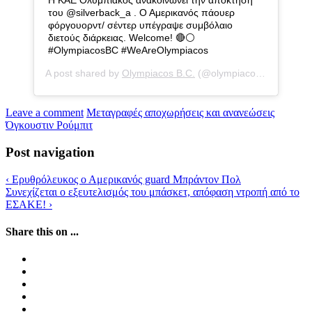
Η ΚΑΕ Ολυμπιακός ανακοινώνει την απόκτηση
του @silverback_a . Ο Αμερικανός πάουερ
φόργουορντ/ σέντερ υπέγραψε συμβόλαιο
διετούς διάρκειας. Welcome! 🔴⚪️
#OlympiacosBC #WeAreOlympiacos
A post shared by
Olympiacos B.C.
(@olympiacosbc) on
Jul 
Leave a comment
Μεταγραφές αποχωρήσεις και ανανεώσεις
Όγκουστιν Ρούμπιτ
Post navigation
‹
Ερυθρόλευκος ο Αμερικανός guard Μπράντον Πολ
Συνεχίζεται ο εξευτελισμός του μπάσκετ, απόφαση ντροπή από το
ΕΣΑΚΕ!
›
Share this on ...