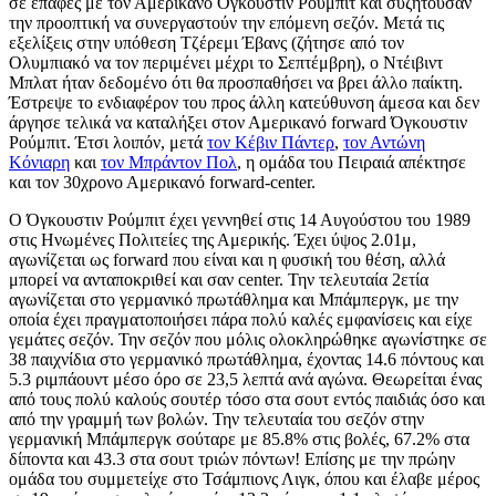
σε επαφές με τον Αμερικανό Όγκουστιν Ρούμπιτ και συζητούσαν
την προοπτική να συνεργαστούν την επόμενη σεζόν. Μετά τις
εξελίξεις στην υπόθεση Τζέρεμι Έβανς (ζήτησε από τον
Ολυμπιακό να τον περιμένει μέχρι το Σεπτέμβρη), ο Ντέιβιντ
Μπλατ ήταν δεδομένο ότι θα προσπαθήσει να βρει άλλο παίκτη.
Έστρεψε το ενδιαφέρον του προς άλλη κατεύθυνση άμεσα και δεν
άργησε τελικά να καταλήξει στον Αμερικανό forward Όγκουστιν
Ρούμπιτ. Έτσι λοιπόν, μετά
τον Κέβιν Πάντερ
,
τον Αντώνη
Κόνιαρη
και
τον Μπράντον Πολ
, η ομάδα του Πειραιά απέκτησε
και τον 30χρονο Αμερικανό forward-center.
Ο Όγκουστιν Ρούμπιτ έχει γεννηθεί στις 14 Αυγούστου του 1989
στις Ηνωμένες Πολιτείες της Αμερικής. Έχει ύψος 2.01μ,
αγωνίζεται ως forward που είναι και η φυσική του θέση, αλλά
μπορεί να ανταποκριθεί και σαν center. Την τελευταία 2ετία
αγωνίζεται στο γερμανικό πρωτάθλημα και Μπάμπεργκ, με την
οποία έχει πραγματοποιήσει πάρα πολύ καλές εμφανίσεις και είχε
γεμάτες σεζόν. Την σεζόν που μόλις ολοκληρώθηκε αγωνίστηκε σε
38 παιχνίδια στο γερμανικό πρωτάθλημα, έχοντας 14.6 πόντους και
5.3 ριμπάουντ μέσο όρο σε 23,5 λεπτά ανά αγώνα. Θεωρείται ένας
από τους πολύ καλούς σουτέρ τόσο στα σουτ εντός παιδιάς όσο και
από την γραμμή των βολών. Την τελευταία του σεζόν στην
γερμανική Μπάμπεργκ σούταρε με 85.8% στις βολές, 67.2% στα
δίποντα και 43.3 στα σουτ τριών πόντων! Επίσης με την πρώην
ομάδα του συμμετείχε στο Τσάμπιονς Λιγκ, όπου και έλαβε μέρος