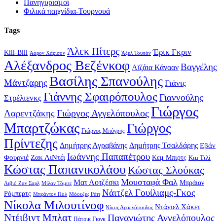
Πανηγυρισμοί
Φιλικά παιχνίδια-Τουρνουά
Tags
Άλεκ Πίτερς
Έρικ Γκριν
Kill-Bill
Άαρον Χάρισον
Άξελ Τουπάν
Αλέξανδρος Βεζένκοφ
Βαγγέλης
Αϊζάια Κάνααν
Βασίλης Σπανούλης
Μάντζαρης
Γιάνις
Γιάννης Σφαιρόπουλος
Γιαννούλης
Στρέλιενκς
Γιώργος
Γιώργος Αγγελόπουλος
Λαρεντζάκης
Μπαρτζώκας
Γιώργος
Γιώργος Μπόγρης
Πρίντεζης
Δημήτρης Αγραβάνης
Δημήτρης Τσαλδάρης
Εβάν
Ιωάννης Παπαπέτρου
Φουρνιέ
Ζακ ΛιΝτέι
Κεμ Μπιρτς
Κιμ Τιλί
Κώστας Παπανικολάου
Κώστας Σλούκας
Μουσταφά Φαλ
Ματ Λοτζέσκι
Μπράιαν
Λιβιό Ζαν Σαρλ
Μίλαν Τόμιτς
Νάιτζελ Γουίλιαμς-Γκος
Ρόμπερτς
Μπράντον Πολ
Μόουζες Ράιτ
Νίκολα Μιλουτίνοφ
Ντάνιελ Χάκετ
Νίκος Αρσενόπουλος
Ντέιβιντ Μπλατ
Παναγιώτης Αγγελόπουλος
Πάτρικ Γιανκ