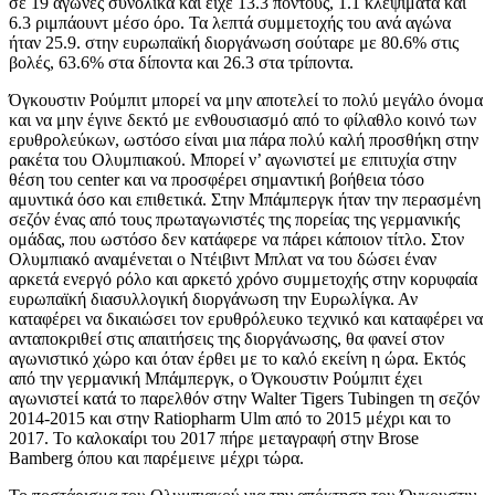
σε 19 αγώνες συνολικά και είχε 13.3 πόντους, 1.1 κλεψίματα και
6.3 ριμπάουντ μέσο όρο. Τα λεπτά συμμετοχής του ανά αγώνα
ήταν 25.9. στην ευρωπαϊκή διοργάνωση σούταρε με 80.6% στις
βολές, 63.6% στα δίποντα και 26.3 στα τρίποντα.
Όγκουστιν Ρούμπιτ μπορεί να μην αποτελεί το πολύ μεγάλο όνομα
και να μην έγινε δεκτό με ενθουσιασμό από το φίλαθλο κοινό των
ερυθρολεύκων, ωστόσο είναι μια πάρα πολύ καλή προσθήκη στην
ρακέτα του Ολυμπιακού. Μπορεί ν’ αγωνιστεί με επιτυχία στην
θέση του center και να προσφέρει σημαντική βοήθεια τόσο
αμυντικά όσο και επιθετικά. Στην Μπάμπεργκ ήταν την περασμένη
σεζόν ένας από τους πρωταγωνιστές της πορείας της γερμανικής
ομάδας, που ωστόσο δεν κατάφερε να πάρει κάποιον τίτλο. Στον
Ολυμπιακό αναμένεται ο Ντέιβιντ Μπλατ να του δώσει έναν
αρκετά ενεργό ρόλο και αρκετό χρόνο συμμετοχής στην κορυφαία
ευρωπαϊκή διασυλλογική διοργάνωση την Ευρωλίγκα. Αν
καταφέρει να δικαιώσει τον ερυθρόλευκο τεχνικό και καταφέρει να
ανταποκριθεί στις απαιτήσεις της διοργάνωσης, θα φανεί στον
αγωνιστικό χώρο και όταν έρθει με το καλό εκείνη η ώρα. Εκτός
από την γερμανική Μπάμπεργκ, ο Όγκουστιν Ρούμπιτ έχει
αγωνιστεί κατά το παρελθόν στην Walter Tigers Tubingen τη σεζόν
2014-2015 και στην Ratiopharm Ulm από το 2015 μέχρι και το
2017. Το καλοκαίρι του 2017 πήρε μεταγραφή στην Brose
Bamberg όπου και παρέμεινε μέχρι τώρα.