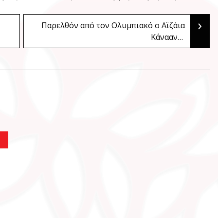
›
Παρελθόν από τον Ολυμπιακό ο Αϊζάια
Κάνααν…