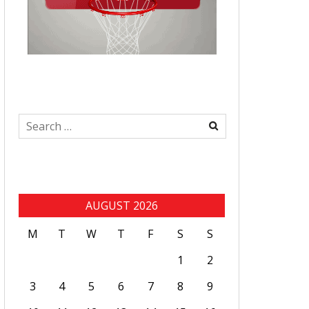
Search
for:
AUGUST 2026
M
T
W
T
F
S
S
1
2
3
4
5
6
7
8
9