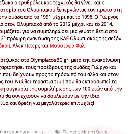
ζώκα ο ερυθρόλευκος τεχνικός θα γίνει και ο
στορία του Ολυμπιακού ξεπερνώντας τον πρώτο στη
ην ομάδα από το 1991 μέχρι και το 1996. Ο Γιώργος
 στον Ολυμπιακό από το 2012 μέχρι και το 2014,
οιμάζεται για να συμπληρώσει μία γεμάτη 8ετία στο
η
 3
πρόωρη ανανέωση της ΚΑΕ Ολυμπιακός της σεζόν
όκαπ
, Άλεκ Πίτερς και
Μουσταφά Φαλ
.
αρτζώκας στο OlympiacosBC.gr, μετά την ανακοίνωση
χαριστήσει τους προέδρους της ομάδας Γιώργο και
 που δείχνουν προς το πρόσωπό του αλλά και στον
ς του. Νιώθει τεράστια τιμή που θα εκπροσωπεί τα
κή συγκυρία της συμπλήρωσης των 100 ετών από την
του θα συνεχίσουν να δουλεύουν με την ίδια
ίψα και όρεξη για μεγαλύτερες επιτυχίες!
σεις και ανανεώσεις
Γιώργος Μπαρτζώκας