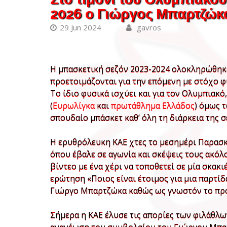
2026 ο Γιώργος Μπαρτζώκ
29 Jun 2024
gavros
Η μπασκετική σεζόν 2023-2024 ολοκληρώθηκε 
προετοιμάζονται για την επόμενη με στόχο φ
Το ίδιο φυσικά ισχύει και για τον Ολυμπιακ
(
Ευρωλίγκα
και
πρωτάθλημα Ελλάδος
) όμως 
σπουδαίο μπάσκετ καθ’ όλη τη διάρκεια της σ
Η ερυθρόλευκη ΚΑΕ χτες το μεσημέρι Παρασκε
όπου έβαλε σε αγωνία και σκέψεις τους ακόλ
βίντεο με ένα χέρι να τοποθετεί σε μία σκακι
ερώτηση «Ποιος είναι έτοιμος για μια παρτίδ
Γιώργο Μπαρτζώκα καθώς ως γνωστόν το προσ
Σήμερα η ΚΑΕ έλυσε τις απορίες των φιλάθλ