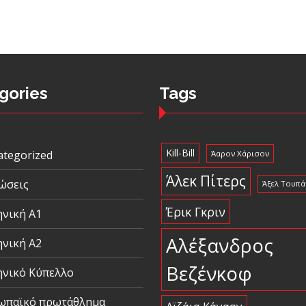
gories
Tags
Kill-Bill
ategorized
Άαρον Χάρισον
Άλεκ Πίτερς
ώσεις
Άξελ Τουπά
Έρικ Γκριν
ηνική Α1
Αλέξανδρος
ηνική Α2
Βεζένκοφ
ηνικό Κύπελλο
ωπαϊκό πρωτάθλημα