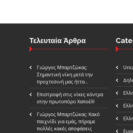
Τελευταία Άρθρα
Cate
Γιώργος Μπαρτζώκας:
Unc
Σημαντική νίκη μετά την
Δηλ
προχτεσινή μας ήττα…
Ελλ
Επιστροφή στις νίκες κόντρα
στην πρωτοπόρο Χαποέλ!
Ελλ
Γιώργος Μπαρτζώκας: Κακό
Ελλ
παιχνίδι για εμάς, πήραμε
πολλές κακές αποφάσεις
Ευρ