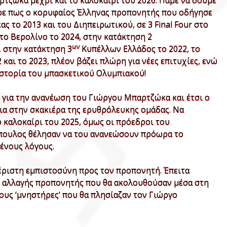
ζώκα μέχρι και το καλοκαίρι του 2026. Πάμε να δούμε
ρε πως ο κορυφαίος Έλληνας προπονητής που οδήγησε
 το 2013 και του Διηπειρωτικού, σε 3 Final Four στο
στο Βερολίνο το 2024, στην κατάκτηση 2
ων
, στην κατάκτηση 3
Κυπέλλων Ελλάδος το 2022, το
2 και το 2023, πλέον βάζει πλώρη για νέες επιτυχίες, ενώ
ιστορία του μπασκετικού Ολυμπιακού!
 για την ανανέωση του Γιώργου Μπαρτζώκα και έτσι ο
νια στην σκακιέρα της ερυθρόλευκης ομάδας. Να
 καλοκαίρι του 2025, όμως οι πρόεδροι του
πουλος θέλησαν να του ανανεώσουν πρόωρα το
ένους λόγους.
μέριστη εμπιστοσύνη προς τον προπονητή. Έπειτα
ί αλλαγής προπονητής που θα ακολουθούσαν μέσα στη
ους ‘μνηστήρες’ που θα πλησίαζαν τον Γιώργο