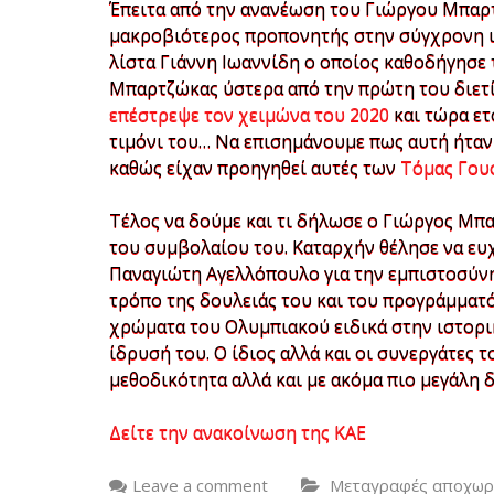
Έπειτα από την ανανέωση του Γιώργου Μπαρτ
μακροβιότερος προπονητής στην σύγχρονη ι
λίστα Γιάννη Ιωαννίδη ο οποίος καθοδήγησε τ
Μπαρτζώκας ύστερα από την πρώτη του διετία
επέστρεψε τον χειμώνα του 2020
και τώρα ετ
τιμόνι του… Να επισημάνουμε πως αυτή ήταν
καθώς είχαν προηγηθεί αυτές των
Τόμας Γου
Τέλος να δούμε και τι δήλωσε ο Γιώργος Μπ
του συμβολαίου του. Καταρχήν θέλησε να ευ
Παναγιώτη Αγελλόπουλο για την εμπιστοσύνη
τρόπο της δουλειάς του και του προγράμματό
χρώματα του Ολυμπιακού ειδικά στην ιστορι
ίδρυσή του. Ο ίδιος αλλά και οι συνεργάτες 
μεθοδικότητα αλλά και με ακόμα πιο μεγάλη δ
Δείτε την ανακοίνωση της ΚΑΕ
Leave a comment
Μεταγραφές αποχωρή