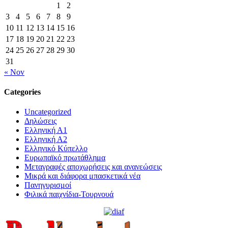
1
2
3
4
5
6
7
8
9
10
11
12
13
14
15
16
17
18
19
20
21
22
23
24
25
26
27
28
29
30
31
« Nov
Categories
Uncategorized
Δηλώσεις
Ελληνική Α1
Ελληνική Α2
Ελληνικό Κύπελλο
Ευρωπαϊκό πρωτάθλημα
Μεταγραφές αποχωρήσεις και ανανεώσεις
Μικρά και διάφορα μπασκετικά νέα
Πανηγυρισμοί
Φιλικά παιχνίδια-Τουρνουά