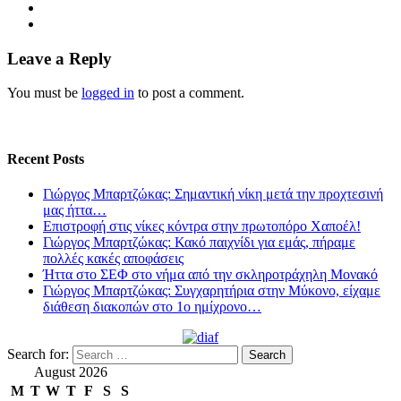
Leave a Reply
You must be
logged in
to post a comment.
Recent Posts
Γιώργος Μπαρτζώκας: Σημαντική νίκη μετά την προχτεσινή
μας ήττα…
Επιστροφή στις νίκες κόντρα στην πρωτοπόρο Χαποέλ!
Γιώργος Μπαρτζώκας: Κακό παιχνίδι για εμάς, πήραμε
πολλές κακές αποφάσεις
Ήττα στο ΣΕΦ στο νήμα από την σκληροτράχηλη Μονακό
Γιώργος Μπαρτζώκας: Συγχαρητήρια στην Μύκονο, είχαμε
διάθεση διακοπών στο 1ο ημίχρονο…
Search for:
August 2026
M
T
W
T
F
S
S