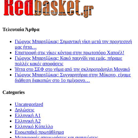
Τελευταία Άρθρα
Γιώργος Μπαρτζώκας: Σημαντική νίκη μετά την προχτεσινή
μας ήττα…
Επιστροφή στις νίκες κόντρα στην πρωτοπόρο Χαποέλ!
Γιώργος Μπαρτζώκας: Κακό παιχνίδι για εμάς, πήραμε
πολλές κακές αποφάσεις
Ήττα στο ΣΕΦ στο νήμα από την σκληροτράχηλη Μονακό
Γιώργος Μπαρτζώκας: Συγχαρητήρια στην Μύκονο, είχαμε
διάθεση διακοπών στο 1ο ημίχρονο…
Categories
Uncategorized
Δηλώσεις
Ελληνική Α1
Ελληνική Α2
Ελληνικό Κύπελλο
Ευρωπαϊκό πρωτάθλημα
Μεταγραφές αποχωρήσεις και ανανεώσεις