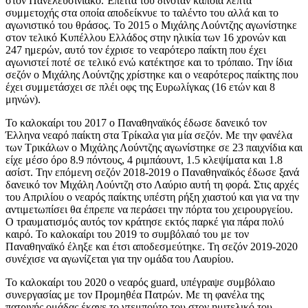
στον Πανελευσινιακό. Έπειτα του δινόταν κάποια λεπτά
συμμετοχής στα οποία αποδείκνυε το ταλέντο του αλλά και το
αγωνιστικό του θράσος. Το 2015 ο Μιχάλης Λούντζης αγωνίστηκε
στον τελικό Κυπέλλου Ελλάδος στην ηλικία των 16 χρονών και
247 ημερών, αυτό τον έχρισε το νεαρότερο παίκτη που έχει
αγωνιστεί ποτέ σε τελικό ενώ κατέκτησε και το τρόπαιο. Την ίδια
σεζόν ο Μιχάλης Λούντζης χρίστηκε και ο νεαρότερος παίκτης που
έχει συμμετάσχει σε πλέι οφς της Ευρωλίγκας (16 ετών και 8
μηνών).
Το καλοκαίρι του 2017 ο Παναθηναϊκός έδωσε δανεικό τον
Έλληνα νεαρό παίκτη στα Τρίκαλα για μία σεζόν. Με την φανέλα
των Τρικάλων ο Μιχάλης Λούντζης αγωνίστηκε σε 23 παιχνίδια και
είχε μέσο όρο 8.9 πόντους, 4 ριμπάουντ, 1.5 κλεψίματα και 1.8
ασίστ. Την επόμενη σεζόν 2018-2019 ο Παναθηναϊκός έδωσε ξανά
δανεικό τον Μιχάλη Λούντζη στο Λαύριο αυτή τη φορά. Στις αρχές
του Απριλίου ο νεαρός παίκτης υπέστη ρήξη χιαστού και για να την
αντιμετωπίσει θα έπρεπε να περάσει την πόρτα του χειρουργείου.
Ο τραυματισμός αυτός τον κράτησε εκτός παρκέ για πάρα πολύ
καιρό. Το καλοκαίρι του 2019 το συμβόλαιό του με τον
Παναθηναϊκό έληξε και έτσι αποδεσμεύτηκε. Τη σεζόν 2019-2020
συνέχισε να αγωνίζεται για την ομάδα του Λαυρίου.
Το καλοκαίρι του 2020 ο νεαρός guard, υπέγραψε συμβόλαιο
συνεργασίας με τον Προμηθέα Πατρών. Με τη φανέλα της
πατρινής ομάδας έκανε το ντεμπούτο του στον ημιτελικό του