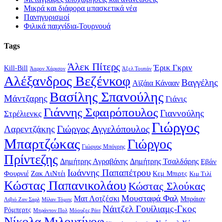
Μικρά και διάφορα μπασκετικά νέα
Πανηγυρισμοί
Φιλικά παιχνίδια-Τουρνουά
Tags
Άλεκ Πίτερς
Έρικ Γκριν
Kill-Bill
Άαρον Χάρισον
Άξελ Τουπάν
Αλέξανδρος Βεζένκοφ
Βαγγέλης
Αϊζάια Κάνααν
Βασίλης Σπανούλης
Μάντζαρης
Γιάνις
Γιάννης Σφαιρόπουλος
Γιαννούλης
Στρέλιενκς
Γιώργος
Γιώργος Αγγελόπουλος
Λαρεντζάκης
Μπαρτζώκας
Γιώργος
Γιώργος Μπόγρης
Πρίντεζης
Δημήτρης Αγραβάνης
Δημήτρης Τσαλδάρης
Εβάν
Ιωάννης Παπαπέτρου
Φουρνιέ
Ζακ ΛιΝτέι
Κεμ Μπιρτς
Κιμ Τιλί
Κώστας Παπανικολάου
Κώστας Σλούκας
Μουσταφά Φαλ
Ματ Λοτζέσκι
Μπράιαν
Λιβιό Ζαν Σαρλ
Μίλαν Τόμιτς
Νάιτζελ Γουίλιαμς-Γκος
Ρόμπερτς
Μπράντον Πολ
Μόουζες Ράιτ
Νίκολα Μιλουτίνοφ