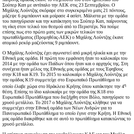
Σούπερ Καπ με αντίπαλο την ΑΕΚ στις 23 Σεπτεμβρίου. Ο
Μιχάλης Λούντζης σκόραρε στο συγκεκριμένο ματς 21 πόντους,
μάζεψε 6 ριμπάουντ και μοίρασε 4 ασίστ. Μάλιστα με την ομάδα
του πανηγύρισαν και την κατάκτηση του Σούπερ Καπ, παίρνοντας
τη νίκη στον τελικό του θεσμού από το Περιστέρι. Να πούμε
επίσης πως στο πρώτο ματς των μικρών τελικών του
πρωταθλήματος (Προμηθέας-ΑΕΚ) ο Μιχάλης Λούντζης έκανε
ατομικό ρεκόρ μαζεύοντας 9 ριμπάουντ.
Ο Μιχάλης Λούντζης έχει αγωνιστεί από μικρή ηλικία και με την
Εθνική μας ομάδα. Η πρώτη του εμφάνιση ήταν το καλοκαίρι του
2014 με την ομάδα των Παίδων όπου ήταν και ο αρχηγός της. Στη
συνέχεια ήταν μέλος της Εθνικής μας ομάδας με τους Έφηβους
στην Κ18 και Κ19. Το 2015 το καλοκαίρι ο Μιχάλης Λούντζης με
την ομάδας Κ19 συμμετείχε στο Ευρωπαϊκό Πρωτάθλημα το
η
οποίο έλαβε χώρα στο Ηράκλειο Κρήτης όπου κατάκτησε την 4
θέση. Επίσης το ίδιο καλοκαίρι με την ομάδα της Κ18 στο
Ευρωπαϊκό Πρωτάθλημα που διεξήχθη στον Βόλο, πανηγύρισε το
χρυσό μετάλλιο. Το 2017 ο Μιχάλης Λούντζης κλήθηκε για να
συμμετέχει στην Εθνική ομάδα των Νέων Ανδρών για το
Πανευρωπαϊκό Πρωτάθλημα το οποίο έγινε στην Κρήτη. Η Εθνική
μας ομάδα διακρίθηκε και σε αυτό το πρωτάθλημα κατακτώντας το
χρυσό μετάλλιο.