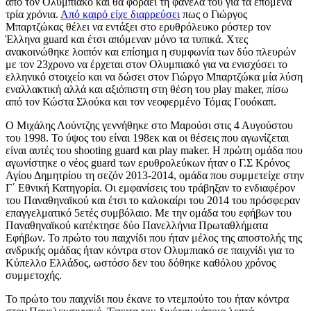
από τον Ολυμπιακό και θα φοράει τη φανέλα του για τα επόμενα
τρία χρόνια.
Από καιρό είχε διαρρεύσει
πως ο Γιώργος
Μπαρτζώκας θέλει να εντάξει στο ερυθρόλευκο ρόστερ τον
Έλληνα guard και έτσι απόμεναν μόνο τα τυπικά. Χτες
ανακοινώθηκε λοιπόν και επίσημα η συμφωνία των δύο πλευρών
με τον 23χρονο να έρχεται στον Ολυμπιακό για να ενισχύσει το
ελληνικό στοιχείο και να δώσει στον Γιώργο Μπαρτζώκα μία λύση
εναλλακτική αλλά και αξιόπιστη στη θέση του play maker, πίσω
από τον Κώστα Σλούκα και τον νεοφερμένο Τόμας Γουόκαπ.
Ο Μιχάλης Λούντζης γεννήθηκε στο Μαρούσι στις 4 Αυγούστου
του 1998. Το ύψος του είναι 198εκ και οι θέσεις που αγωνίζεται
είναι αυτές του shooting guard και play maker. Η πρώτη ομάδα που
αγωνίστηκε ο νέος guard των ερυθρολεύκων ήταν ο Γ.Σ Κρόνος
Αγίου Δημητρίου τη σεζόν 2013-2014, ομάδα που συμμετείχε στην
Γ΄ Εθνική Κατηγορία. Οι εμφανίσεις του τράβηξαν το ενδιαφέρον
του Παναθηναϊκού και έτσι το καλοκαίρι του 2014 του πρόσφεραν
επαγγελματικό 5ετές συμβόλαιο. Με την ομάδα του εφήβων του
Παναθηναϊκού κατέκτησε δύο Πανελλήνια Πρωταθλήματα
Εφήβων. Το πρώτο του παιχνίδι που ήταν μέλος της αποστολής της
ανδρικής ομάδας ήταν κόντρα στον Ολυμπιακό σε παιχνίδι για το
Κύπελλο Ελλάδος, ωστόσο δεν του δόθηκε καθόλου χρόνος
συμμετοχής.
Το πρώτο του παιχνίδι που έκανε το ντεμπούτο του ήταν κόντρα