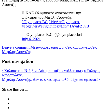
Η επίσημη ανακοίνωση της ερυθρόλευκης ΚΑΕ για τον Μιχάλη
Λούντζη
Η ΚΑΕ Ολυμπιακός ανακοινώνει την
απόκτηση του Μιχάλη Λούντζη.
#OlympiacosBC
#WeAreOlympiacos
#TogetherWeFight
https://t.co/41AvaFZ5vB
— Olympiacos B.C. (@olympiacosbc)
July 6, 2021
Leave a comment
Μεταγραφές αποχωρήσεις και ανανεώσεις
Μιχάλης Λούντζης
Post navigation
‹
Χάλασε του Ντέιβιντ Λάιτι, κοιτάζει εναλλακτικές ο Γιώργος
Μπαρτζώκας
Μιχάλης Λούντζης: Δεν το σκέφτηκα πολύ, δέχτηκα αμέσως!
›
Share this on ...