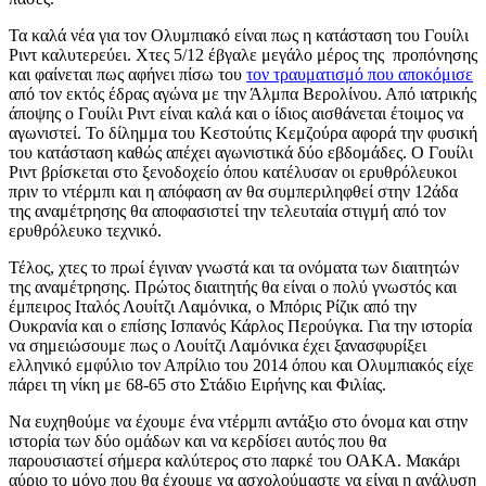
Τα καλά νέα για τον Ολυμπιακό είναι πως η κατάσταση του Γουίλι
Ριντ καλυτερεύει. Χτες 5/12 έβγαλε μεγάλο μέρος της προπόνησης
και φαίνεται πως αφήνει πίσω του
τον τραυματισμό που αποκόμισε
από τον εκτός έδρας αγώνα με την Άλμπα Βερολίνου. Από ιατρικής
άποψης ο Γουίλι Ριντ είναι καλά και ο ίδιος αισθάνεται έτοιμος να
αγωνιστεί. Το δίλημμα του Κεστούτις Κεμζούρα αφορά την φυσική
του κατάσταση καθώς απέχει αγωνιστικά δύο εβδομάδες. Ο Γουίλι
Ριντ βρίσκεται στο ξενοδοχείο όπου κατέλυσαν οι ερυθρόλευκοι
πριν το ντέρμπι και η απόφαση αν θα συμπεριληφθεί στην 12άδα
της αναμέτρησης θα αποφασιστεί την τελευταία στιγμή από τον
ερυθρόλευκο τεχνικό.
Τέλος, χτες το πρωί έγιναν γνωστά και τα ονόματα των διαιτητών
της αναμέτρησης. Πρώτος διαιτητής θα είναι ο πολύ γνωστός και
έμπειρος Ιταλός Λουίτζι Λαμόνικα, ο Μπόρις Ρίζικ από την
Ουκρανία και ο επίσης Ισπανός Κάρλος Περούγκα. Για την ιστορία
να σημειώσουμε πως ο Λουίτζι Λαμόνικα έχει ξανασφυρίξει
ελληνικό εμφύλιο τον Απρίλιο του 2014 όπου και Ολυμπιακός είχε
πάρει τη νίκη με 68-65 στο Στάδιο Ειρήνης και Φιλίας.
Να ευχηθούμε να έχουμε ένα ντέρμπι αντάξιο στο όνομα και στην
ιστορία των δύο ομάδων και να κερδίσει αυτός που θα
παρουσιαστεί σήμερα καλύτερος στο παρκέ του ΟΑΚΑ. Μακάρι
αύριο το μόνο που θα έχουμε να ασχολούμαστε να είναι η ανάλυση