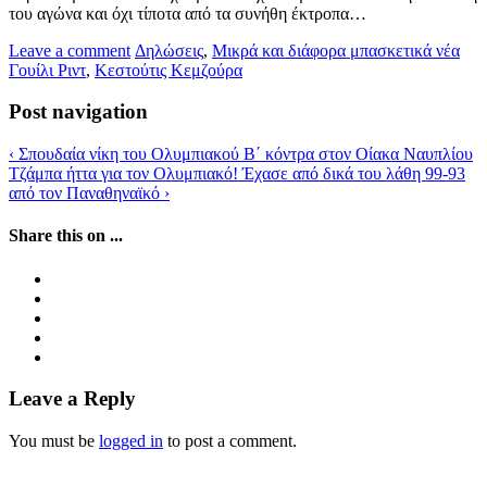
του αγώνα και όχι τίποτα από τα συνήθη έκτροπα…
Leave a comment
Δηλώσεις
,
Μικρά και διάφορα μπασκετικά νέα
Γουίλι Ριντ
,
Κεστούτις Κεμζούρα
Post navigation
‹
Σπουδαία νίκη του Ολυμπιακού Β΄ κόντρα στον Οίακα Ναυπλίου
Τζάμπα ήττα για τον Ολυμπιακό! Έχασε από δικά του λάθη 99-93
από τον Παναθηναϊκό
›
Share this on ...
Leave a Reply
You must be
logged in
to post a comment.