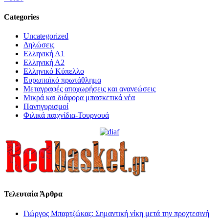
Categories
Uncategorized
Δηλώσεις
Ελληνική Α1
Ελληνική Α2
Ελληνικό Κύπελλο
Ευρωπαϊκό πρωτάθλημα
Μεταγραφές αποχωρήσεις και ανανεώσεις
Μικρά και διάφορα μπασκετικά νέα
Πανηγυρισμοί
Φιλικά παιχνίδια-Τουρνουά
Τελευταία Άρθρα
Γιώργος Μπαρτζώκας: Σημαντική νίκη μετά την προχτεσινή