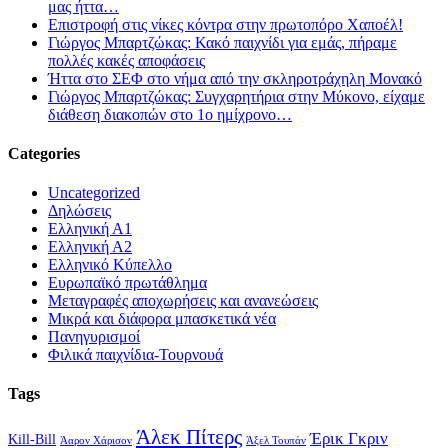
μας ήττα…
Επιστροφή στις νίκες κόντρα στην πρωτοπόρο Χαποέλ!
Γιώργος Μπαρτζώκας: Κακό παιχνίδι για εμάς, πήραμε
πολλές κακές αποφάσεις
Ήττα στο ΣΕΦ στο νήμα από την σκληροτράχηλη Μονακό
Γιώργος Μπαρτζώκας: Συγχαρητήρια στην Μύκονο, είχαμε
διάθεση διακοπών στο 1ο ημίχρονο…
Categories
Uncategorized
Δηλώσεις
Ελληνική Α1
Ελληνική Α2
Ελληνικό Κύπελλο
Ευρωπαϊκό πρωτάθλημα
Μεταγραφές αποχωρήσεις και ανανεώσεις
Μικρά και διάφορα μπασκετικά νέα
Πανηγυρισμοί
Φιλικά παιχνίδια-Τουρνουά
Tags
Άλεκ Πίτερς
Έρικ Γκριν
Kill-Bill
Άαρον Χάρισον
Άξελ Τουπάν