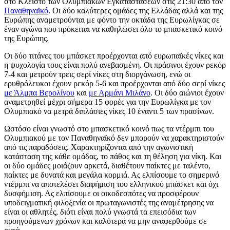
στο Κλειστό των Ολυμπιακών Εγκαταστάσεων στις 21:30 από τον
Παναθηναϊκό
. Οι δύο καλύτερες ομάδες της Ελλάδας αλλά και της
Ευρώπης αναμετρούνται με φόντο την οκτάδα της Ευρωλίγκας σε
έναν αγώνα που πρόκειται να καθηλώσει όλο το μπασκετικό κοινό
της Ευρώπης.
Οι δύο τιτάνες του μπάσκετ προέρχονται από ευρωπαϊκές νίκες και
η ψυχολογία τους είναι πολύ ανεβασμένη. Οι πράσινοι έχουν ρεκόρ
7-4 και μετρούν τρεις σερί νίκες στη διοργάνωση, ενώ οι
ερυθρόλευκοι έχουν ρεκόρ 5-6 και προέρχονται από δύο σερί νίκες
με Άλμπα Βερολίνου
και
με Αρμάνι Μιλάνο
. Οι δύο αιώνιοι έχουν
αναμετρηθεί μέχρι σήμερα 15 φορές για την Ευρωλίγκα με τον
Ολυμπιακό να μετρά διπλάσιες νίκες 10 έναντι 5 των πρασίνων.
Ωστόσο είναι γνωστό στο μπασκετικό κοινό πως τα ντέρμπι του
Ολυμπιακού με τον Παναθηναϊκό δεν μπορούν να χαρακτηριστούν
από τις παραδόσεις. Χαρακτηρίζονται από την αγωνιστική
κατάσταση της κάθε ομάδας, το πάθος και τη θέληση για νίκη. Και
οι δύο ομάδες μοιάζουν αρκετά, διαθέτουν παίκτες με ταλέντο,
παίκτες με δυνατά και μεγάλα κορμιά. Ας ελπίσουμε το σημερινό
ντέρμπι να αποτελέσει διαφήμιση του ελληνικού μπάσκετ και όχι
δυσφήμιση. Ας ελπίσουμε οι οικοδεσπότες να προσφέρουν
υποδειγματική φιλοξενία οι πρωταγωνιστές της αναμέτρησης να
είναι οι αθλητές, διότι είναι πολύ γνωστά τα επεισόδια των
προηγούμενων χρόνων και καλύτερα να μην αναφερθούμε σε