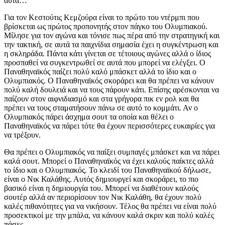
αυτά…
Για τον Κεστούτις Κεμζούρα είναι το πρώτο του ντέρμπι που
βρίσκεται ως πρώτος προπονητής στον πάγκο του Ολυμπιακού.
Μίλησε για τον αγώνα και τόνισε πως πέρα από την στρατηγική και
την τακτική, σε αυτά τα παιχνίδια σημασία έχει η συγκέντρωση και
η σκληράδα. Πάντα κάτι γίνεται σε τέτοιους αγώνες αλλά ο ίδιος
προσπαθεί να συγκεντρωθεί σε αυτά που μπορεί να ελέγξει. Ο
Παναθηναϊκός παίζει πολύ καλό μπάσκετ αλλά το ίδιο και ο
Ολυμπιακός. Ο Παναθηναϊκός σκοράρει και θα πρέπει να κάνουν
πολύ καλή δουλειά και να τους πάρουν κάτι. Επίσης αρέσκονται να
παίζουν στον αιφνιδιασμό και στα γρήγορα πικ εν ρολ και θα
πρέπει να τους σταματήσουν πάνω σε αυτό το κομμάτι. Αν ο
Ολυμπιακός πάρει άσχημα σουτ τα οποία και θέλει ο
Παναθηναϊκός να πάρει τότε θα έχουν περισσότερες ευκαιρίες για
να τρέξουν.
Θα πρέπει ο Ολυμπιακός να παίξει συμπαγές μπάσκετ και να πάρει
καλά σουτ. Μπορεί ο Παναθηναϊκός να έχει καλούς παίκτες αλλά
το ίδιο και ο Ολυμπιακός. Το κλειδί του Παναθηναϊκού δήλωσε,
είναι ο Νικ Καλάθης. Αυτός δημιουργεί και σκοράρει, το πιο
βασικό είναι η δημιουργία του. Μπορεί να διαθέτουν καλούς
σουτέρ αλλά αν περιορίσουν τον Νικ Καλάθη, θα έχουν πολύ
καλές πιθανότητες για να νικήσουν. Τέλος θα πρέπει να είναι πολύ
προσεκτικοί με την μπάλα, να κάνουν καλά σκριν και πολύ καλές
πάσες.