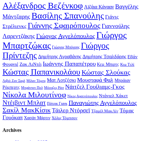
Αλέξανδρος Βεζένκοφ
Βαγγέλης
Αϊζάια Κάνααν
Βασίλης Σπανούλης
Μάντζαρης
Γιάνις
Γιάννης Σφαιρόπουλος
Γιαννούλης
Στρέλιενκς
Γιώργος
Γιώργος Αγγελόπουλος
Λαρεντζάκης
Μπαρτζώκας
Γιώργος
Γιώργος Μπόγρης
Πρίντεζης
Δημήτρης Αγραβάνης
Δημήτρης Τσαλδάρης
Εβάν
Ιωάννης Παπαπέτρου
Φουρνιέ
Ζακ ΛιΝτέι
Κεμ Μπιρτς
Κιμ Τιλί
Κώστας Παπανικολάου
Κώστας Σλούκας
Μουσταφά Φαλ
Ματ Λοτζέσκι
Μπράιαν
Λιβιό Ζαν Σαρλ
Μίλαν Τόμιτς
Νάιτζελ Γουίλιαμς-Γκος
Ρόμπερτς
Μπράντον Πολ
Μόουζες Ράιτ
Νίκολα Μιλουτίνοφ
Ντάνιελ Χάκετ
Νίκος Αρσενόπουλος
Ντέιβιντ Μπλατ
Παναγιώτης Αγγελόπουλος
Πάτρικ Γιανκ
Σακίλ ΜακΚίσικ
Τάιλερ Ντόρσεϊ
Τόμας
Τζαμέλ ΜακΛίν
Γουόκαπ
Χασάν Μάρτιν
Χόλις Τόμπσον
Archives