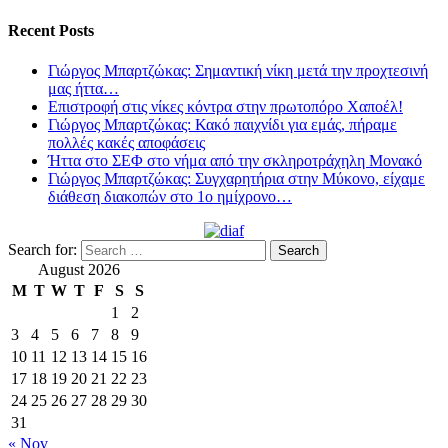
Recent Posts
Γιώργος Μπαρτζώκας: Σημαντική νίκη μετά την προχτεσινή
μας ήττα…
Επιστροφή στις νίκες κόντρα στην πρωτοπόρο Χαποέλ!
Γιώργος Μπαρτζώκας: Κακό παιχνίδι για εμάς, πήραμε
πολλές κακές αποφάσεις
Ήττα στο ΣΕΦ στο νήμα από την σκληροτράχηλη Μονακό
Γιώργος Μπαρτζώκας: Συγχαρητήρια στην Μύκονο, είχαμε
διάθεση διακοπών στο 1ο ημίχρονο…
Search for:
August 2026
M
T
W
T
F
S
S
1
2
3
4
5
6
7
8
9
10
11
12
13
14
15
16
17
18
19
20
21
22
23
24
25
26
27
28
29
30
31
« Nov