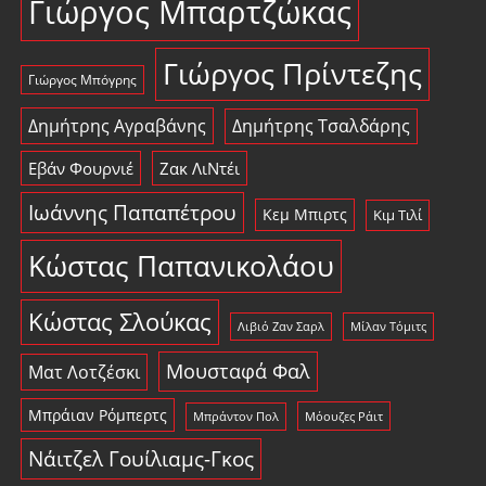
Γιώργος Μπαρτζώκας
Γιώργος Πρίντεζης
Γιώργος Μπόγρης
Δημήτρης Αγραβάνης
Δημήτρης Τσαλδάρης
Εβάν Φουρνιέ
Ζακ ΛιΝτέι
Ιωάννης Παπαπέτρου
Κεμ Μπιρτς
Κιμ Τιλί
Κώστας Παπανικολάου
Κώστας Σλούκας
Λιβιό Ζαν Σαρλ
Μίλαν Τόμιτς
Μουσταφά Φαλ
Ματ Λοτζέσκι
Μπράιαν Ρόμπερτς
Μπράντον Πολ
Μόουζες Ράιτ
Νάιτζελ Γουίλιαμς-Γκος