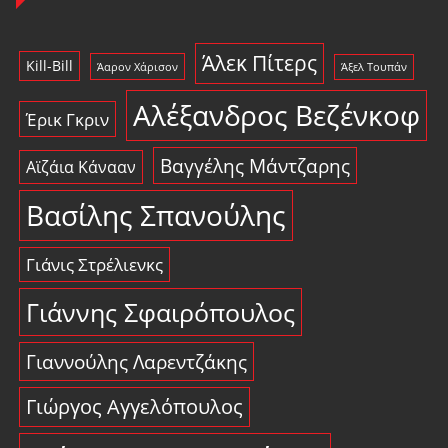
Άλεκ Πίτερς
Kill-Bill
Άαρον Χάρισον
Άξελ Τουπάν
Αλέξανδρος Βεζένκοφ
Έρικ Γκριν
Βαγγέλης Μάντζαρης
Αϊζάια Κάνααν
Βασίλης Σπανούλης
Γιάνις Στρέλιενκς
Γιάννης Σφαιρόπουλος
Γιαννούλης Λαρεντζάκης
Γιώργος Αγγελόπουλος