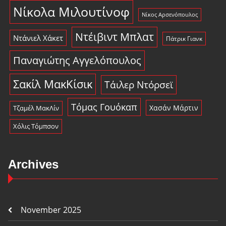
Νίκολα Μιλουτίνοφ
Νίκος Αρσενόπουλος
Ντέιβιντ Μπλατ
Ντάνιελ Χάκετ
Πάτρικ Γιανκ
Παναγιώτης Αγγελόπουλος
Σακίλ ΜακΚίσικ
Τάιλερ Ντόρσεϊ
Τόμας Γουόκαπ
Χασάν Μάρτιν
Τζαμέλ ΜακΛίν
Χόλις Τόμπσον
Archives
November 2025