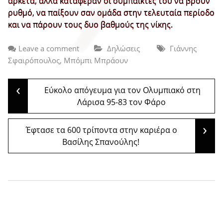
αρκετά, αλλά κατάφεραν οι συμπαίκτες του να βρουν
ρυθμό, να παίξουν σαν ομάδα στην τελευταία περίοδο
και να πάρουν τους δυο βαθμούς της νίκης.
Leave a comment
Δηλώσεις
Γιάννης
,
Σφαιρόπουλος
Μπόμπι Μπράουν
‹
Post
Εύκολο απόγευμα για τον Ολυμπιακό στη
Λάρισα 95-83 τον Φάρο
navigation
›
Έφτασε τα 600 τρίποντα στην καριέρα ο
Βασίλης Σπανούλης!