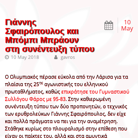
Γιάννης
10
May
Σφαιρόπουλος και
Μπόμπι Μπράουν
στη συνέντευξη τύπου
10 May 2018
gavros
Ο Ολυμπιακός πέρασε εύκολα από την Λάρισα για τα
ης
πλαίσια της 25
αγωνιστικής του ελληνικού
πρωταθλήματος, καθώς
επικράτησε του Γυμναστικού
Συλλόγου Φάρος με 95-83
. Στην καθιερωμένη
συνέντευξη τύπου των δύο προπονητών, ο τεχνικός
των ερυθρολεύκων Γιάννης Σφαιρόπουλος, δεν είχε
και πολλά πράγματα να πει για την αναμέτρηση.
Στάθηκε κυρίως στο πλουραλισμό στην επίθεση που
είχαν οι παίκτες του, αλλά και στα αμυντικά