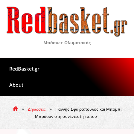
Skip
to
content
Μπάσκετ Ολυμπιακός
RedBasket.gr
About
»
»
Δηλώσεις
Γιάννης Σφαιρόπουλος και Μπόμπι
Μπράουν στη συνέντευξη τύπου