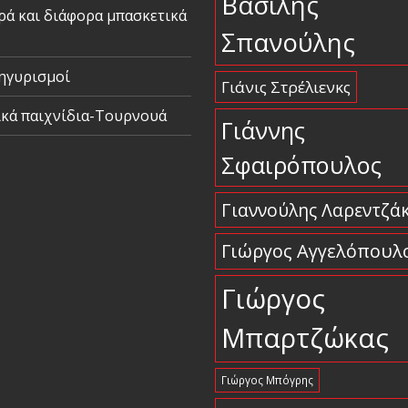
Βασίλης
ρά και διάφορα μπασκετικά
Σπανούλης
ηγυρισμοί
Γιάνις Στρέλιενκς
ικά παιχνίδια-Τουρνουά
Γιάννης
Σφαιρόπουλος
Γιαννούλης Λαρεντζά
Γιώργος Αγγελόπουλ
Γιώργος
Μπαρτζώκας
Γιώργος Μπόγρης