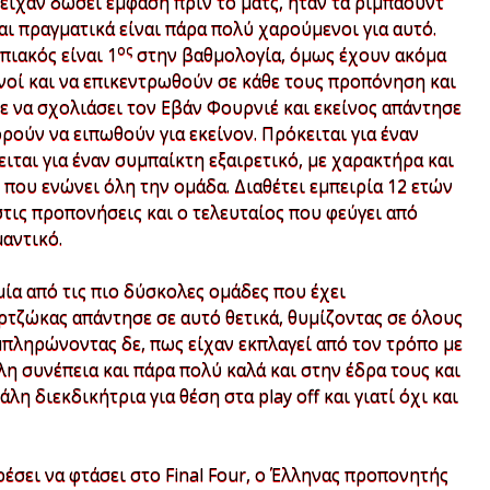
είχαν δώσει έμφαση πριν το ματς, ήταν τα ριμπάουντ
αι πραγματικά είναι πάρα πολύ χαρούμενοι για αυτό.
ος
πιακός είναι 1
στην βαθμολογία, όμως έχουν ακόμα
νοί και να επικεντρωθούν σε κάθε τους προπόνηση και
ε να σχολιάσει τον Εβάν Φουρνιέ και εκείνος απάντησε
ούν να ειπωθούν για εκείνον. Πρόκειται για έναν
ιται για έναν συμπαίκτη εξαιρετικό, με χαρακτήρα και
που ενώνει όλη την ομάδα. Διαθέτει εμπειρία 12 ετών
τις προπονήσεις και ο τελευταίος που φεύγει από
μαντικό.
μία από τις πιο δύσκολες ομάδες που έχει
τζώκας απάντησε σε αυτό θετικά, θυμίζοντας σε όλους
μπληρώνοντας δε, πως είχαν εκπλαγεί από τον τρόπο με
λη συνέπεια και πάρα πολύ καλά και στην έδρα τους και
λη διεκδικήτρια για θέση στα play off και γιατί όχι και
ρέσει να φτάσει στο Final Four, ο Έλληνας προπονητής