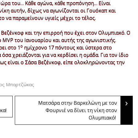
ν ώρα του… Κάθε αγώνα, κάθε προπόνηση… Είναι
νίκη αυτήν, δίχως να αγωνίζονται οι Γουόκαπ και
το να παραμείνουν υγιείς μέχρι το τέλος.
α Βεζένκοφ και την επιρροή που έχει στον Ολυμπιακό. Ο
ο MVP του Ιανουαρίου και αυτής της αγωνιστικής.
ο
ρει στο 1
ημίχρονο 17 πόντους και ύστερα στο
όσα χρειάζονται για να κερδίσει η ομάδα. Για τον ίδιο
πως είναι ο Σάσα Βεζένκοφ, είπε ολοκληρώνοντας την
ος Μπαρτζώκας
›
Ματσάρα στην Βαρκελώνη με τον
κα!
Φουρνιέ να δίνει τη νίκη στον
Ολυμπιακό!