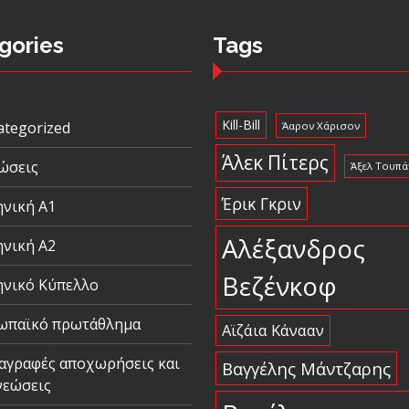
gories
Tags
Kill-Bill
ategorized
Άαρον Χάρισον
Άλεκ Πίτερς
ώσεις
Άξελ Τουπά
Έρικ Γκριν
ηνική Α1
Αλέξανδρος
ηνική Α2
Βεζένκοφ
ηνικό Κύπελλο
ωπαϊκό πρωτάθλημα
Αϊζάια Κάνααν
αγραφές αποχωρήσεις και
Βαγγέλης Μάντζαρης
νεώσεις