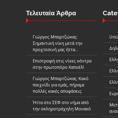
Τελευταία Άρθρα
Cate
Γιώργος Μπαρτζώκας:
Unc
Σημαντική νίκη μετά την
Δηλ
προχτεσινή μας ήττα…
Ελλ
Επιστροφή στις νίκες κόντρα
στην πρωτοπόρο Χαποέλ!
Ελλ
Γιώργος Μπαρτζώκας: Κακό
Ελλ
παιχνίδι για εμάς, πήραμε
πολλές κακές αποφάσεις
Ευρ
Ήττα στο ΣΕΦ στο νήμα από
Μετ
την σκληροτράχηλη Μονακό
ανα