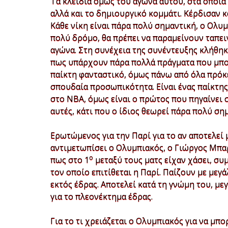
Τα κλειδιά όμως του αγώνα αυτού, στα οποία 
αλλά και το δημιουργικό κομμάτι. Κέρδισαν κ
Κάθε νίκη είναι πάρα πολύ σημαντική, ο Ολυμ
πολύ δρόμο, θα πρέπει να παραμείνουν ταπει
αγώνα. Στη συνέχεια της συνέντευξης κλήθηκ
πως υπάρχουν πάρα πολλά πράγματα που μπορ
παίκτη φανταστικό, όμως πάνω από όλα πρόκε
σπουδαία προσωπικότητα. Είναι ένας παίκτης 
στο ΝΒΑ, όμως είναι ο πρώτος που πηγαίνει σ
αυτές, κάτι που ο ίδιος θεωρεί πάρα πολύ ση
Ερωτώμενος για την Παρί για το αν αποτελεί 
αντιμετωπίσει ο Ολυμπιακός, ο Γιώργος Μπαρ
ο
πως στο 1
μεταξύ τους ματς είχαν χάσει, συ
τον οποίο επιτίθεται η Παρί. Παίζουν με μεγά
εκτός έδρας. Αποτελεί κατά τη γνώμη του, μεγά
για το πλεονέκτημα έδρας.
Για το τι χρειάζεται ο Ολυμπιακός για να μπο