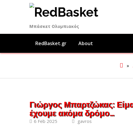
Skip
to
content
Μπάσκετ Ολυμπιακός
RedBasket.gr
About
»
Γιώργος Μπαρτζώκας: Είμα
έχουμε ακόμα δρόμο…
6 Feb 2025
gavros