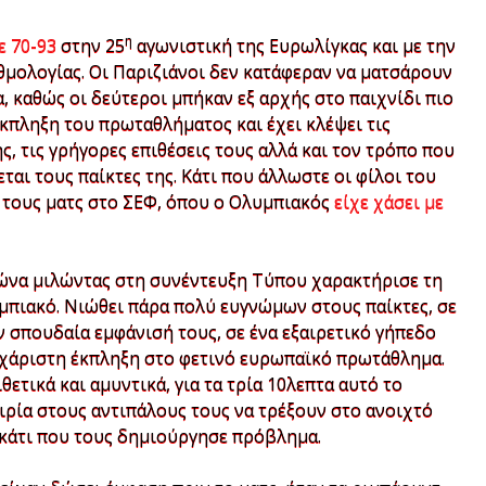
η
ε 70-93
στην 25
αγωνιστική της Ευρωλίγκας και με την
θμολογίας. Οι Παριζιάνοι δεν κατάφεραν να ματσάρουν
, καθώς οι δεύτεροι μπήκαν εξ αρχής στο παιχνίδι πιο
κπληξη του πρωταθλήματος και έχει κλέψει τις
, τις γρήγορες επιθέσεις τους αλλά και τον τρόπο που
ται τους παίκτες της. Κάτι που άλλωστε οι φίλοι του
 τους ματς στο ΣΕΦ, όπου ο Ολυμπιακός
είχε χάσει με
ώνα μιλώντας στη συνέντευξη Τύπου χαρακτήρισε τη
μπιακό. Νιώθει πάρα πολύ ευγνώμων στους παίκτες, σε
ν σπουδαία εμφάνισή τους, σε ένα εξαιρετικό γήπεδο
ευχάριστη έκπληξη στο φετινό ευρωπαϊκό πρωτάθλημα.
θετικά και αμυντικά, για τα τρία 10λεπτα αυτό το
ρία στους αντιπάλους τους να τρέξουν στο ανοιχτό
 κάτι που τους δημιούργησε πρόβλημα.