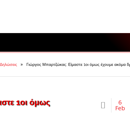
»
Δηλώσεις
Γιώργος Μπαρτζώκας: Είμαστε 1οι όμως έχουμε ακόμα 
στε 1οι όμως
6
Feb