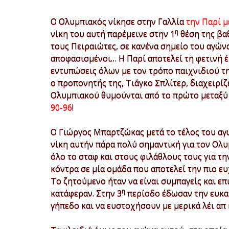
Ο Ολυμπιακός νίκησε στην Γαλλία
την Παρί μ
η
νίκη του αυτή παρέμεινε στην 1
θέση της βα
τους Πειραιώτες, σε κανένα σημείο του αγώνα
αποφασισμένοι… Η Παρί αποτελεί τη φετινή έ
εντυπώσεις όλων με τον τρόπο παιχνιδιού της
ο προπονητής της, Τιάγκο Σπλίτερ, διαχειρίζε
Ολυμπιακού θυμούνται από το πρώτο μεταξύ
90-96
!
Ο Γιώργος Μπαρτζώκας μετά το τέλος του αγ
νίκη αυτήν πάρα πολύ σημαντική για τον Ολυ
όλο το σταφ και στους φιλάθλους τους για τη
κόντρα σε μία ομάδα που αποτελεί την πιο 
Το ζητούμενο ήταν να είναι συμπαγείς και επι
η
κατάφεραν. Στην 3
περίοδο έδωσαν την ευκαι
γήπεδο και να ευστοχήσουν με μερικά λέι απ