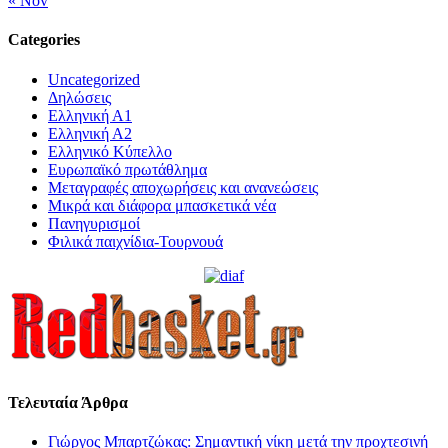
« Nov
Categories
Uncategorized
Δηλώσεις
Ελληνική Α1
Ελληνική Α2
Ελληνικό Κύπελλο
Ευρωπαϊκό πρωτάθλημα
Μεταγραφές αποχωρήσεις και ανανεώσεις
Μικρά και διάφορα μπασκετικά νέα
Πανηγυρισμοί
Φιλικά παιχνίδια-Τουρνουά
Τελευταία Άρθρα
Γιώργος Μπαρτζώκας: Σημαντική νίκη μετά την προχτεσινή