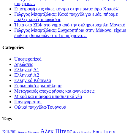
μας ήττα…
Επιστροφή στις νίκες κόντρα στην πρωτοπόρο Χαποέλ!
Γιώργος Μπαρτζώκας: Κακό παιχνίδι για εμάς, πήραμε
πολλές κακές αποφάσεις
Ήττα στο ΣΕΦ στο νήμα από την σκληροτράχηλη Μονακό
Γιώργος Μπαρτζώκας: Συγχαρητήρια στην Μύκονο, είχαμε
διάθεση διακοπών στο 1ο ημίχρονο…
Categories
Uncategorized
Δηλώσεις
Ελληνική Α1
Ελληνική Α2
Ελληνικό Κύπελλο
Ευρωπαϊκό πρωτάθλημα
Μεταγραφές αποχωρήσεις και ανανεώσεις
Μικρά και διάφορα μπασκετικά νέα
Πανηγυρισμοί
Φιλικά παιχνίδια-Τουρνουά
Tags
Άλεκ Πίτερς
Έρικ Γκριν
Kill-Bill
Άαρον Χάρισον
Άξελ Τουπάν