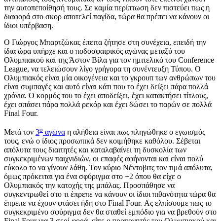
την αυτοπεποίθησή τους. Σε καμία περίπτωση δεν πιστεύει πως η
διαφορά στο σκορ αποτελεί παγίδα, τώρα θα πρέπει να κάνουν οι
ίδιοι υπέρβαση.
Ο Γιώργος Μπαρτζώκας έπειτα ζήτησε στη συνέχεια, επειδή την
ίδια ώρα υπήρχε και ο ποδοσφαιρικός αγώνας μεταξύ του
Ολυμπιακού και της Άστον Βίλα για τον ημιτελικό του Conference
League, να τελειώσουν λίγο γρήγορα τη συνέντευξη Τύπου. Ο
Ολυμπιακός είναι μία οικογένεια και το γκρουπ των ανθρώπων του
είναι συμπαγές και αυτό είναι κάτι που το έχει δείξει πάρα πολλά
χρόνια. Ο κορμός του το έχει αποδείξει, έχει κατακτήσει τίτλους,
έχει σπάσει πάρα πολλά ρεκόρ και έχει δώσει το παρών σε πολλά
Final Four.
ο
Μετά τον
3
αγώνα
η αλήθεια είναι πως πληγώθηκε ο εγωισμός
τους, ενώ ο ίδιος προσωπικά δεν κοιμήθηκε καθόλου. Σέβεται
απόλυτα τους διαιτητές και καταλαβαίνει τη δυσκολία των
συγκεκριμένων παιχνιδιών, οι επαφές αφήνονται και είναι πολύ
εύκολο το να γίνουν λάθη. Τον κύριο Νέντοβιτς τον τιμά απόλυτα,
όμως πρόκειται για ένα σφύριγμα στο +2 όπου θα είχε ο
Ολυμπιακός την κατοχής της μπάλας. Προσπάθησε να
συγκεντρωθεί στο τι έπρεπε να κάνουν οι ίδιοι πιθανότητα τώρα θα
έπρεπε να έχουν φτάσει ήδη στο Final Four. Ας ελπίσουμε πως το
συγκεκριμένο σφύριγμα δεν θα σταθεί εμπόδιο για να βρεθούν στο
Final Four για 3 σερί φορά, είπε ο προπονητής του Ολυμπιακού και