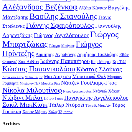
Αλέξανδρος Βεζένκοφ
Βαγγέλης
Αϊζάια Κάνααν
Βασίλης Σπανούλης
Μάντζαρης
Γιάνις
Γιάννης Σφαιρόπουλος
Γιαννούλης
Στρέλιενκς
Γιώργος
Γιώργος Αγγελόπουλος
Λαρεντζάκης
Μπαρτζώκας
Γιώργος
Γιώργος Μπόγρης
Πρίντεζης
Δημήτρης Αγραβάνης
Δημήτρης Τσαλδάρης
Εβάν
Ιωάννης Παπαπέτρου
Φουρνιέ
Ζακ ΛιΝτέι
Κεμ Μπιρτς
Κιμ Τιλί
Κώστας Παπανικολάου
Κώστας Σλούκας
Μουσταφά Φαλ
Ματ Λοτζέσκι
Μπράιαν
Λιβιό Ζαν Σαρλ
Μίλαν Τόμιτς
Νάιτζελ Γουίλιαμς-Γκος
Ρόμπερτς
Μπράντον Πολ
Μόουζες Ράιτ
Νίκολα Μιλουτίνοφ
Ντάνιελ Χάκετ
Νίκος Αρσενόπουλος
Ντέιβιντ Μπλατ
Παναγιώτης Αγγελόπουλος
Πάτρικ Γιανκ
Σακίλ ΜακΚίσικ
Τάιλερ Ντόρσεϊ
Τόμας
Τζαμέλ ΜακΛίν
Γουόκαπ
Χασάν Μάρτιν
Χόλις Τόμπσον
Archives