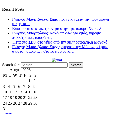
Recent Posts
Γιώργος Μπαρτζώκας: Σημαντική νίκη μετά την προχτεσινή
μας ήττα…
Επιστροφή στις νίκες κόντρα στην πρωτοπόρο Χαποέλ!
Γιώργος Μπαρτζώκας: Κακό παιχνίδι για εμάς, πήραμε
πολλές κακές αποφάσεις
Ήττα στο ΣΕΦ στο νήμα από την σκληροτράχηλη Μονακό
Γιώργος Μπαρτζώκας: Συγχαρητήρια στην Μύκονο, είχαμε
διάθεση διακοπών στο 1ο ημίχρονο…
Search for:
August 2026
M
T
W
T
F
S
S
1
2
3
4
5
6
7
8
9
10
11
12
13
14
15
16
17
18
19
20
21
22
23
24
25
26
27
28
29
30
31