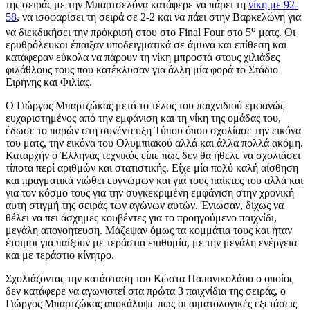
της σειράς με την Μπαρτσελόνα κατάφερε να πάρει τη
νίκη με 92-
58
, να ισοφαρίσει τη σειρά σε 2-2 και να πάει στην Βαρκελώνη για
ο
να διεκδικήσει την πρόκρισή στου στο Final Four στο 5
ματς. Οι
ερυθρόλευκοι έπαιξαν υποδειγματικά σε άμυνα και επίθεση και
κατάφεραν εύκολα να πάρουν τη νίκη μπροστά στους χιλιάδες
φιλάθλους τους που κατέκλυσαν για άλλη μία φορά το Στάδιο
Ειρήνης και Φιλίας.
Ο Γιώργος Μπαρτζώκας μετά το τέλος του παιχνιδιού εμφανώς
ευχαριστημένος από την εμφάνιση και τη νίκη της ομάδας του,
έδωσε το παρών στη συνέντευξη Τύπου όπου σχολίασε την εικόνα
του ματς, την εικόνα του Ολυμπιακού αλλά και άλλα πολλά ακόμη.
Καταρχήν ο Έλληνας τεχνικός είπε πως δεν θα ήθελε να σχολιάσει
τίποτα περί αριθμών και στατιστικής. Είχε μία πολύ καλή αίσθηση
και πραγματικά νιώθει ευγνώμων και για τους παίκτες του αλλά και
για τον κόσμο τους για την συγκεκριμένη εμφάνιση στην χρονική
αυτή στιγμή της σειράς των αγώνων αυτών. Ένιωσαν, δίχως να
θέλει να πει άσχημες κουβέντες για το προηγούμενο παιχνίδι,
μεγάλη απογοήτευση. Μάζεψαν όμως τα κομμάτια τους και ήταν
έτοιμοι για παίξουν με τεράστια επιθυμία, με την μεγάλη ενέργεια
και με τεράστιο κίνητρο.
Σχολιάζοντας την κατάσταση του Κώστα Παπανικολάου ο οποίος
δεν κατάφερε να αγωνιστεί στα πρώτα 3 παιχνίδια της σειράς, ο
Γιώργος Μπαρτζώκας αποκάλυψε πως οι αιματολογικές εξετάσεις