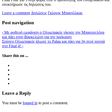
ολοκλήρωσε τις δηλώσεις του.
Leave a comment
Δηλώσεις
Γιώργος Μπαρτζώκας
Post navigation
‹
Με φοβερή εμφάνιση ο Ολυμπιακός νίκησε την Μπαρτσελόνα
και πάει στην Βαρκελώνη για την πρόκριση
Σούπερ Ολυμπιακός άλωσε το Palau και πάει για 3η σερί χρονιά
στο Final 4!
›
Share this on ...
Leave a Reply
You must be
logged in
to post a comment.