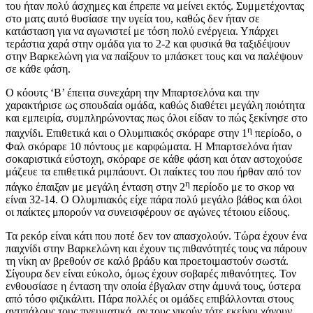
του ήταν πολύ άσχημες και έπρεπε να μείνει εκτός. Συμμετέχοντας
στο ματς αυτό θυσίασε την υγεία του, καθώς δεν ήταν σε
κατάσταση για να αγωνιστεί με τόση πολύ ενέργεια. Υπάρχει
τεράστια χαρά στην ομάδα για το 2-2 και φυσικά θα ταξιδέψουν
στην Βαρκελώνη για να παίξουν το μπάσκετ τους και να παλέψουν
σε κάθε φάση.
Ο κόουτς ‘Β’ έπειτα συνεχάρη την Μπαρτσελόνα και την
χαρακτήρισε ως σπουδαία ομάδα, καθώς διαθέτει μεγάλη ποιότητα
και εμπειρία, συμπληρώνοντας πως όλοι είδαν το πώς ξεκίνησε στο
η
παιχνίδι. Επιθετικά και ο Ολυμπιακός σκόραρε στην 1
περίοδο, ο
Φαλ σκόραρε 10 πόντους με καρφώματα. Η Μπαρτσελόνα ήταν
σοκαριστικά εύστοχη, σκόραρε σε κάθε φάση και όταν αστοχούσε
μάζευε τα επιθετικά ριμπάουντ. Οι παίκτες του που ήρθαν από τον
η
πάγκο έπαιξαν με μεγάλη ένταση στην 2
περίοδο με το σκορ να
είναι 32-14. Ο Ολυμπιακός είχε πάρα πολύ μεγάλο βάθος και όλοι
οι παίκτες μπορούν να συνεισφέρουν σε αγώνες τέτοιου είδους.
Τα ρεκόρ είναι κάτι που ποτέ δεν τον απασχολούν. Τώρα έχουν ένα
παιχνίδι στην Βαρκελώνη και έχουν τις πιθανότητές τους να πάρουν
τη νίκη αν βρεθούν σε καλό βράδυ και προετοιμαστούν σωστά.
Σίγουρα δεν είναι εύκολο, όμως έχουν σοβαρές πιθανότητες. Τον
ενθουσίασε η ένταση την οποία έβγαλαν στην άμυνά τους, ύστερα
από τόσο φιζικάλιτι. Πάρα πολλές οι ομάδες επιβάλλονται στους
αντιπάλους τους πνευματικά, αν τους νικούν τότε εκείνοι χάνουν