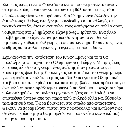
Σκόρερς όπως είναι ο Φρανσίσκο και ο Γουόκερ όταν μπαίνουν
στο ματς καλά, είναι σαν να πετούν στη θάλασσα πέτρες, τόσο
ο
εύκολο τους είναι να σκοράρουν. Στο 2
ημίχρονο άλλαξαν την
άμυνά τους τελείως, έπαιξαν με physicality και με αλλαγές σε
τακτικό επίπεδο, έτσι οι αντίπαλοί τους αστόχησαν σε πολλά σουτ,
ο
νομίζει πως στο 2
ημίχρονο είχαν μόλις 3 τρίποντα. Ένα άλλο
πρόβλημα που είχαν να αντιμετωπίσουν ήταν τα επιθετικά
ριμπάουντ, καθώς η Ζαλγκίρις μέσω αυτών πήρε 19 πόντους, ένας
αριθμός πάρα πολύ μεγάλος για αγώνες τέτοιου είδους.
Σχολιάζοντας την κατάσταση του Κίναν Έβανς και το τι θα
προσφέρει στο παιχνίδι του Ολυμπιακού ο Γιώργος Μπαρτζώκας
είπε πως πέρσι ο συγκεκριμένος παίκτης ήταν μέσα στους 3
καλύτερους guards της Ευρωλίγκας κατά τη δική του γνώμη, τώρα
γνωρίζοντάς τον καλύτερα μιας και δουλεύει για τον Ολυμπιακό
και βρίσκεται σε περίοδο αποκατάστασης, βλέπει πως πρόκειται για
ένα πολύ σπάνιο παράδειγμα ταπεινού παιδιού που εργάζεται πάρα
πολύ σκληρά έχει σπουδαίο εργασιακό ήθος και φιλοδοξία να
επιστρέψει ύστερα από τον πάρα πολύ σκληρό αλλά και δύσκολο
τραυματισμό του. Τώρα βρίσκεται στο στάδιο αποκατάστασης.
Θέλουν να παραμείνουν πιστοί στο πρωτόκολλο και ελπίζουν πως
σε έναν περίπου μήνα θα μπορέσει να προπονείται κανονικά μαζί
με την υπόλοιπη ομάδα.