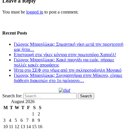
Leave a Reply
You must be
logged in
to post a comment.
Recent Posts
Γιώργος Μπαρτζώκας: Σημαντική νίκη μετά την προχτεσινή
μας ήττα…
Επιστροφή στις νίκες κόντρα στην πρωτοπόρο Χαποέλ!
Γιώργος Μπαρτζώκας: Κακό παιχνίδι για εμάς, πήραμε
πολλές κακές αποφάσεις
Ήττα στο ΣΕΦ στο νήμα από την σκληροτράχηλη Μονακό
Γιώργος Μπαρτζώκας: Συγχαρητήρια στην Μύκονο, είχαμε
διάθεση διακοπών στο 1ο ημίχρονο…
Search for:
August 2026
M
T
W
T
F
S
S
1
2
3
4
5
6
7
8
9
10
11
12
13
14
15
16