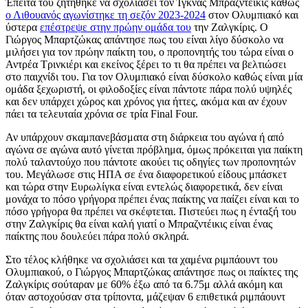
Έπειτα του ζητήθηκε να σχολιάσει τον Ίγκνας Μπραζντέικις καθώς
ο Λιθουανός αγωνίστηκε τη σεζόν 2023-2024
στον Ολυμπιακό και
ύστερα
επέστρεψε στην πρώην ομάδα του
την Ζαλγκίρις. Ο
Γιώργος Μπαρτζώκας απάντησε πως του είναι λίγο δύσκολο να
μιλήσει για τον πρώην παίκτη του, ο προπονητής του τώρα είναι ο
Αντρέα Τρινκιέρι και εκείνος ξέρει το τι θα πρέπει να βελτιώσει
στο παιχνίδι του. Για τον Ολυμπιακό είναι δύσκολο καθώς είναι μία
ομάδα ξεχωριστή, οι φιλοδοξίες είναι πάντοτε πάρα πολύ υψηλές
και δεν υπάρχει χώρος και χρόνος για ήττες, ακόμα και αν έχουν
πάει τα τελευταία χρόνια σε τρία Final Four.
Αν υπάρχουν σκαμπανεβάσματα στη διάρκεια του αγώνα ή από
αγώνα σε αγώνα αυτό γίνεται πρόβλημα, όμως πρόκειται για παίκτη
πολύ ταλαντούχο που πάντοτε ακούει τις οδηγίες των προπονητών
του. Μεγάλωσε στις ΗΠΑ σε ένα διαφορετικού είδους μπάσκετ
και τώρα στην Ευρωλίγκα είναι εντελώς διαφορετικά, δεν είναι
μονάχα το πόσο γρήγορα πρέπει ένας παίκτης να παίζει είναι και το
πόσο γρήγορα θα πρέπει να σκέφτεται. Πιστεύει πως η ένταξή του
στην Ζαλγκίρις θα είναι καλή γιατί ο Μπραζντέικις είναι ένας
παίκτης που δουλεύει πάρα πολύ σκληρά.
Στο τέλος κλήθηκε να σχολιάσει και τα χαμένα ριμπάουντ του
Ολυμπιακού, ο Γιώργος Μπαρτζώκας απάντησε πως οι παίκτες της
Ζαλγκίρις σούταραν με 60% έξω από τα 6.75μ αλλά ακόμη και
όταν αστοχούσαν στα τρίποντα, μάζεψαν 6 επιθετικά ριμπάουντ