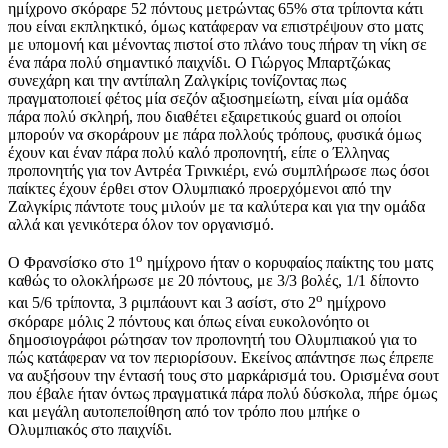
ημίχρονο σκόραρε 52 πόντους μετρώντας 65% στα τρίποντα κάτι
που είναι εκπληκτικό, όμως κατάφεραν να επιστρέψουν στο ματς
με υπομονή και μένοντας πιστοί στο πλάνο τους πήραν τη νίκη σε
ένα πάρα πολύ σημαντικό παιχνίδι. Ο Γιώργος Μπαρτζώκας
συνεχάρη και την αντίπαλη Ζαλγκίρις τονίζοντας πως
πραγματοποιεί φέτος μία σεζόν αξιοσημείωτη, είναι μία ομάδα
πάρα πολύ σκληρή, που διαθέτει εξαιρετικούς guard οι οποίοι
μπορούν να σκοράρουν με πάρα πολλούς τρόπους, φυσικά όμως
έχουν και έναν πάρα πολύ καλό προπονητή, είπε ο Έλληνας
προπονητής για τον Αντρέα Τρινκιέρι, ενώ συμπλήρωσε πως όσοι
παίκτες έχουν έρθει στον Ολυμπιακό προερχόμενοι από την
Ζαλγκίρις πάντοτε τους μιλούν με τα καλύτερα και για την ομάδα
αλλά και γενικότερα όλον τον οργανισμό.
ο
Ο Φρανσίσκο στο 1
ημίχρονο ήταν ο κορυφαίος παίκτης του ματς
καθώς το ολοκλήρωσε με 20 πόντους, με 3/3 βολές, 1/1 δίποντο
ο
και 5/6 τρίποντα, 3 ριμπάουντ και 3 ασίστ, στο 2
ημίχρονο
σκόραρε μόλις 2 πόντους και όπως είναι ευκολονόητο οι
δημοσιογράφοι ρώτησαν τον προπονητή του Ολυμπιακού για το
πώς κατάφεραν να τον περιορίσουν. Εκείνος απάντησε πως έπρεπε
να αυξήσουν την έντασή τους στο μαρκάρισμά του. Ορισμένα σουτ
που έβαλε ήταν όντως πραγματικά πάρα πολύ δύσκολα, πήρε όμως
και μεγάλη αυτοπεποίθηση από τον τρόπο που μπήκε ο
Ολυμπιακός στο παιχνίδι.