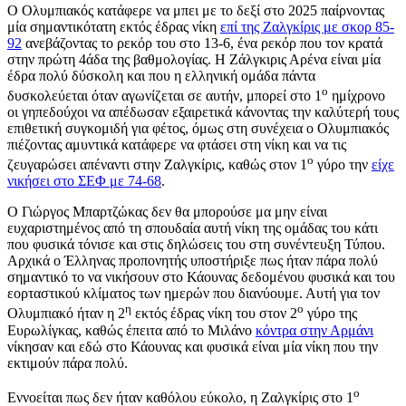
Ο Ολυμπιακός κατάφερε να μπει με το δεξί στο 2025 παίρνοντας
μία σημαντικότατη εκτός έδρας νίκη
επί της Ζαλγκίρις με σκορ 85-
92
ανεβάζοντας το ρεκόρ του στο 13-6, ένα ρεκόρ που τον κρατά
στην πρώτη 4άδα της βαθμολογίας. Η Ζάλγκιρις Αρένα είναι μία
έδρα πολύ δύσκολη και που η ελληνική ομάδα πάντα
ο
δυσκολεύεται όταν αγωνίζεται σε αυτήν, μπορεί στο 1
ημίχρονο
οι γηπεδούχοι να απέδωσαν εξαιρετικά κάνοντας την καλύτερή τους
επιθετική συγκομιδή για φέτος, όμως στη συνέχεια ο Ολυμπιακός
πιέζοντας αμυντικά κατάφερε να φτάσει στη νίκη και να τις
ο
ζευγαρώσει απέναντι στην Ζαλγκίρις, καθώς στον 1
γύρο την
είχε
νικήσει στο ΣΕΦ με 74-68
.
Ο Γιώργος Μπαρτζώκας δεν θα μπορούσε μα μην είναι
ευχαριστημένος από τη σπουδαία αυτή νίκη της ομάδας του κάτι
που φυσικά τόνισε και στις δηλώσεις του στη συνέντευξη Τύπου.
Αρχικά ο Έλληνας προπονητής υποστήριξε πως ήταν πάρα πολύ
σημαντικό το να νικήσουν στο Κάουνας δεδομένου φυσικά και του
εορταστικού κλίματος των ημερών που διανύουμε. Αυτή για τον
η
ο
Ολυμπιακό ήταν η 2
εκτός έδρας νίκη του στον 2
γύρο της
Ευρωλίγκας, καθώς έπειτα από το Μιλάνο
κόντρα στην Αρμάνι
νίκησαν και εδώ στο Κάουνας και φυσικά είναι μία νίκη που την
εκτιμούν πάρα πολύ.
ο
Εννοείται πως δεν ήταν καθόλου εύκολο, η Ζαλγκίρις στο 1