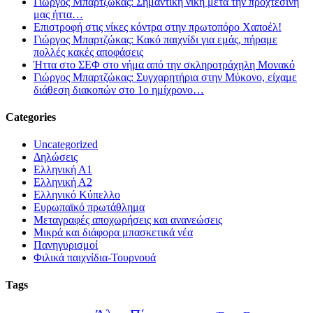
Γιώργος Μπαρτζώκας: Σημαντική νίκη μετά την προχτεσινή
μας ήττα…
Επιστροφή στις νίκες κόντρα στην πρωτοπόρο Χαποέλ!
Γιώργος Μπαρτζώκας: Κακό παιχνίδι για εμάς, πήραμε
πολλές κακές αποφάσεις
Ήττα στο ΣΕΦ στο νήμα από την σκληροτράχηλη Μονακό
Γιώργος Μπαρτζώκας: Συγχαρητήρια στην Μύκονο, είχαμε
διάθεση διακοπών στο 1ο ημίχρονο…
Categories
Uncategorized
Δηλώσεις
Ελληνική Α1
Ελληνική Α2
Ελληνικό Κύπελλο
Ευρωπαϊκό πρωτάθλημα
Μεταγραφές αποχωρήσεις και ανανεώσεις
Μικρά και διάφορα μπασκετικά νέα
Πανηγυρισμοί
Φιλικά παιχνίδια-Τουρνουά
Tags