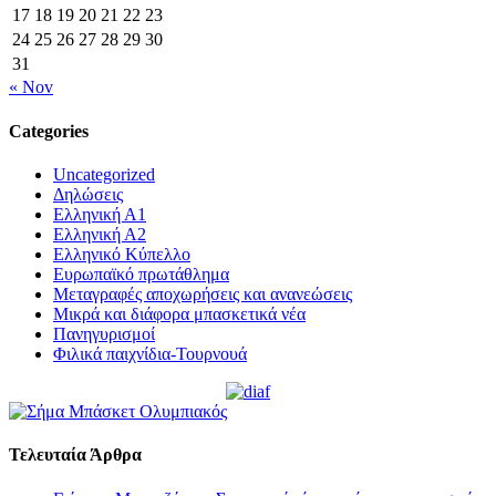
17
18
19
20
21
22
23
24
25
26
27
28
29
30
31
« Nov
Categories
Uncategorized
Δηλώσεις
Ελληνική Α1
Ελληνική Α2
Ελληνικό Κύπελλο
Ευρωπαϊκό πρωτάθλημα
Μεταγραφές αποχωρήσεις και ανανεώσεις
Μικρά και διάφορα μπασκετικά νέα
Πανηγυρισμοί
Φιλικά παιχνίδια-Τουρνουά
Τελευταία Άρθρα