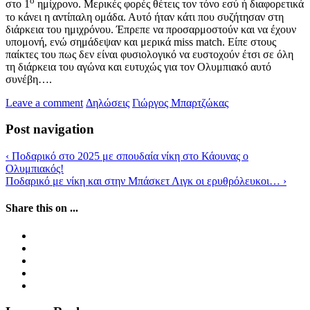
ο
στο 1
ημίχρονο. Μερικές φορές θέτεις τον τόνο εσύ ή διαφορετικά
το κάνει η αντίπαλη ομάδα. Αυτό ήταν κάτι που συζήτησαν στη
διάρκεια του ημιχρόνου. Έπρεπε να προσαρμοστούν και να έχουν
υπομονή, ενώ σημάδεψαν και μερικά miss match. Είπε στους
παίκτες του πως δεν είναι φυσιολογικό να ευστοχούν έτσι σε όλη
τη διάρκεια του αγώνα και ευτυχώς για τον Ολυμπιακό αυτό
συνέβη….
Leave a comment
Δηλώσεις
Γιώργος Μπαρτζώκας
Post navigation
‹
Ποδαρικό στο 2025 με σπουδαία νίκη στο Κάουνας ο
Ολυμπιακός!
Ποδαρικό με νίκη και στην Μπάσκετ Λιγκ οι ερυθρόλευκοι…
›
Share this on ...