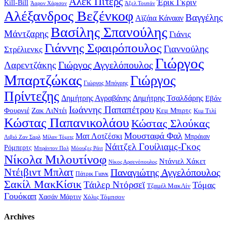
Άλεκ Πίτερς
Έρικ Γκριν
Kill-Bill
Άαρον Χάρισον
Άξελ Τουπάν
Αλέξανδρος Βεζένκοφ
Βαγγέλης
Αϊζάια Κάνααν
Βασίλης Σπανούλης
Μάντζαρης
Γιάνις
Γιάννης Σφαιρόπουλος
Γιαννούλης
Στρέλιενκς
Γιώργος
Γιώργος Αγγελόπουλος
Λαρεντζάκης
Μπαρτζώκας
Γιώργος
Γιώργος Μπόγρης
Πρίντεζης
Δημήτρης Αγραβάνης
Δημήτρης Τσαλδάρης
Εβάν
Ιωάννης Παπαπέτρου
Φουρνιέ
Ζακ ΛιΝτέι
Κεμ Μπιρτς
Κιμ Τιλί
Κώστας Παπανικολάου
Κώστας Σλούκας
Μουσταφά Φαλ
Ματ Λοτζέσκι
Μπράιαν
Λιβιό Ζαν Σαρλ
Μίλαν Τόμιτς
Νάιτζελ Γουίλιαμς-Γκος
Ρόμπερτς
Μπράντον Πολ
Μόουζες Ράιτ
Νίκολα Μιλουτίνοφ
Ντάνιελ Χάκετ
Νίκος Αρσενόπουλος
Ντέιβιντ Μπλατ
Παναγιώτης Αγγελόπουλος
Πάτρικ Γιανκ
Σακίλ ΜακΚίσικ
Τάιλερ Ντόρσεϊ
Τόμας
Τζαμέλ ΜακΛίν
Γουόκαπ
Χασάν Μάρτιν
Χόλις Τόμπσον
Archives